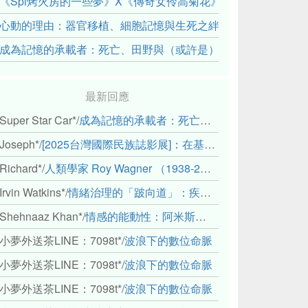
《Spi烤火房的一些夢》X《傳奇女伶高菊花》： 透過紀錄片
心動的理由：器官移植、細胞記憶與生死之絆
成為記憶的承載者：死亡、田野與（或許是）人類學的成年禮
最新回應
Super Star Car*
/
成為記憶的承載者：死亡、田野與（或許是）人類學的成年禮
Joseph*
/
[2025台灣國際民族誌影展]：在基礎設施的邊緣，聆聽人的呼吸
Richard*
/
人類學家 Roy Wagner （1938-2018）
Irvin Watkins*
/
情緒治理的「跛向道」：疾病與文化象徵的轉變舉例
Shehnaaz Khan*
/
情感的能動性：阿米斯音樂節的「對話觀察」
小夢外送茶LINE：7098t*
/
波浪下的數位命脈
小夢外送茶LINE：7098t*
/
波浪下的數位命脈
小夢外送茶LINE：7098t*
/
波浪下的數位命脈