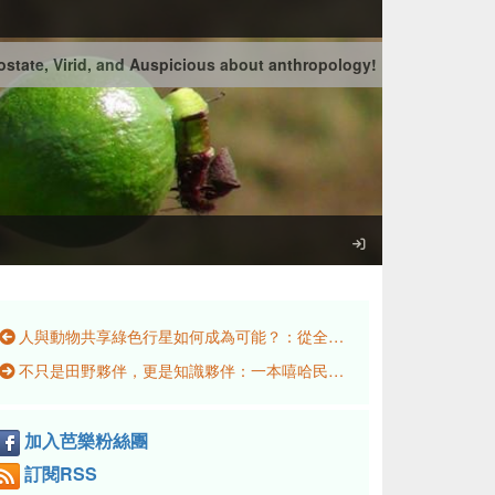
state, Virid, and Auspicious about anthropology!
人與動物共享綠色行星如何成為可能？：從全國NGOs環境會議 (2004-2024)認識到當前台灣黑熊也需要基本生存權
不只是田野夥伴，更是知識夥伴：一本嘻哈民族誌的知識工作
加入芭樂粉絲團
訂閱RSS