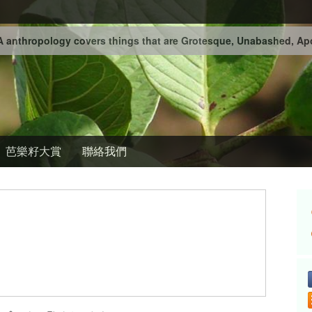
 anthropology covers things that are Grotesque, Unabashed, Apo
芭樂籽大賞
聯絡我們