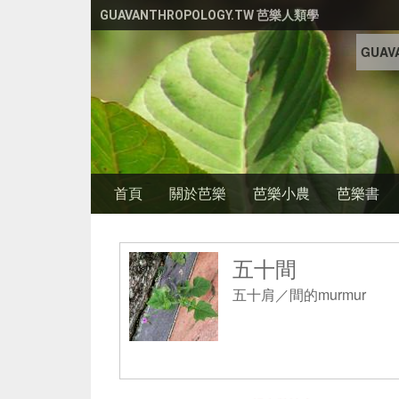
移至主內容
GUAVANTHROPOLOGY.TW 芭樂人類學
GUAVA
首頁
關於芭樂
芭樂小農
芭樂書
五十間
五十肩／間的murmur