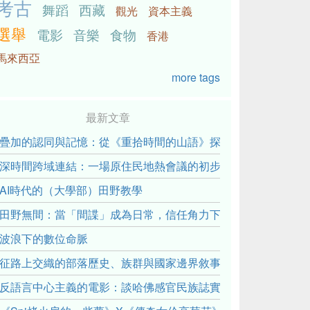
考古
舞蹈
西藏
觀光
資本主義
選舉
電影
音樂
食物
香港
馬來西亞
more tags
最新文章
疊加的認同與記憶：從《重拾時間的山語》探討「我們的」立場性(posit
深時間跨域連結：一場原住民地熱會議的初步觀察
AI時代的（大學部）田野教學
田野無間：當「間諜」成為日常，信任角力下的情感伏流
波浪下的數位命脈
征路上交織的部落歷史、族群與國家邊界敘事： 《路有多長》
反語言中心主義的電影：談哈佛感官民族誌實驗室