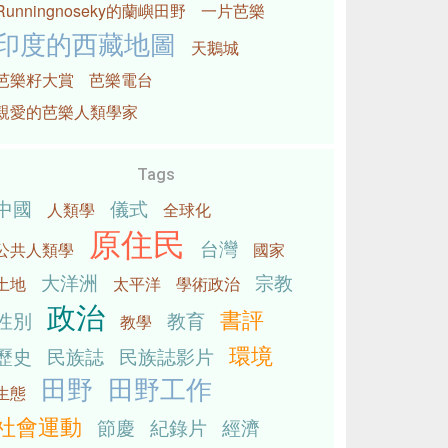
Runningnoseky的蘭嶼田野
一片芭樂
印度的西藏地圖
天鵝城
芭樂籽大賞
芭樂電台
親愛的芭樂人類學家
Tags
中國
儀式
人類學
全球化
原住民
台灣
公共人類學
國家
大洋洲
宗教
土地
太平洋
學術政治
政治
書評
性別
教育
教學
環境
歷史
民族誌
民族誌影片
田野
田野工作
生態
社會運動
節慶
紀錄片
經濟