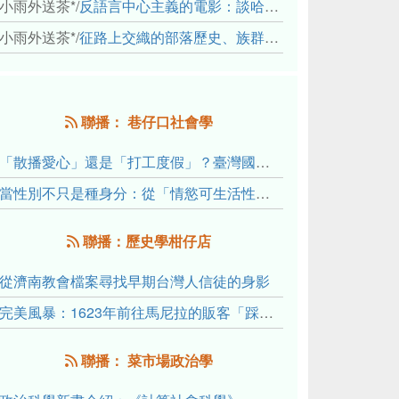
小雨外送茶*
/
反語言中心主義的電影：談哈佛感官民族誌實驗室
小雨外送茶*
/
征路上交織的部落歷史、族群與國家邊界敘事： 《路有多長》、《高砂的翅膀》、《檔案／李光輝》
聯播： 巷仔口社會學
「散播愛心」還是「打工度假」？臺灣國內與跨國捐卵的利他修辭、金錢動機與身體代價
當性別不只是種身分：從「情慾可生活性」理解跨性別者的身體、慾望與認同探索
聯播：歷史學柑仔店
從濟南教會檔案尋找早期台灣人信徒的身影
完美風暴：1623年前往馬尼拉的販客「踩線團」怎麼會困死於澎湖?
聯播： 菜市場政治學