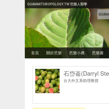
移至主內容
GUAVANTHROPOLOGY.TW 芭樂人類學
GUAVA
首頁
關於芭樂
芭樂小農
芭樂書
石岱崙(Darryl Ste
台大外文系助理教授