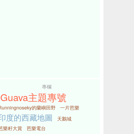
專欄
iGuava主題專號
Runningnoseky的蘭嶼田野
一片芭樂
印度的西藏地圖
天鵝城
芭樂籽大賞
芭樂電台