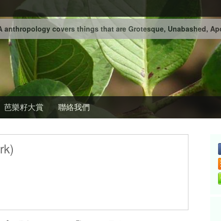
 anthropology covers things that are Grotesque, Unabashed, Apo
芭樂籽大賞
聯絡我們
rk)