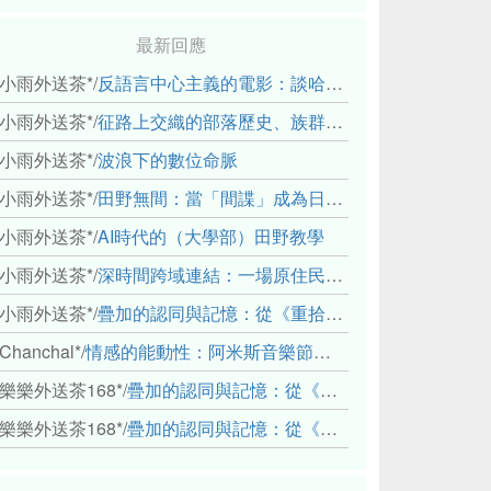
最新回應
小雨外送茶*
/
反語言中心主義的電影：談哈佛感官民族誌實驗室
小雨外送茶*
/
征路上交織的部落歷史、族群與國家邊界敘事： 《路有多長》、《高砂的翅膀》、《檔案／李光輝》
小雨外送茶*
/
波浪下的數位命脈
小雨外送茶*
/
田野無間：當「間諜」成為日常，信任角力下的情感伏流
小雨外送茶*
/
AI時代的（大學部）田野教學
小雨外送茶*
/
深時間跨域連結：一場原住民地熱會議的初步觀察
小雨外送茶*
/
疊加的認同與記憶：從《重拾時間的山語》探討「我們的」立場性(positionality)
Chanchal*
/
情感的能動性：阿米斯音樂節的「對話觀察」
樂樂外送茶168*
/
疊加的認同與記憶：從《重拾時間的山語》探討「我們的」立場性(positionality)
樂樂外送茶168*
/
疊加的認同與記憶：從《重拾時間的山語》探討「我們的」立場性(positionality)