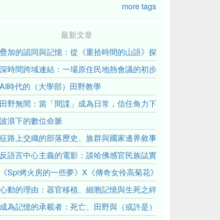
more tags
最新文章
疊加的認同與記憶：從《重拾時間的山語》探討「我們的」立場性(posit
深時間跨域連結：一場原住民地熱會議的初步觀察
AI時代的（大學部）田野教學
田野無間：當「間諜」成為日常，信任角力下的情感伏流
波浪下的數位命脈
征路上交織的部落歷史、族群與國家邊界敘事： 《路有多長》
反語言中心主義的電影：談哈佛感官民族誌實驗室
《Spi烤火房的一些夢》X《傳奇女伶高菊花》： 透過紀錄片
心動的理由：器官移植、細胞記憶與生死之絆
成為記憶的承載者：死亡、田野與（或許是）人類學的成年禮