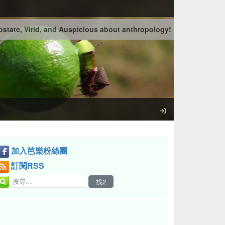
state, Virid, and Auspicious about anthropology!
加入芭樂粉絲團
訂閱RSS