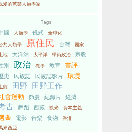
親愛的芭樂人類學家
Tags
中國
儀式
人類學
全球化
原住民
台灣
公共人類學
國家
大洋洲
宗教
土地
太平洋
學術政治
政治
書評
性別
教育
教學
環境
歷史
民族誌
民族誌影片
田野
田野工作
生態
社會運動
節慶
紀錄片
經濟
考古
舞蹈
西藏
觀光
資本主義
選舉
電影
音樂
食物
香港
馬來西亞