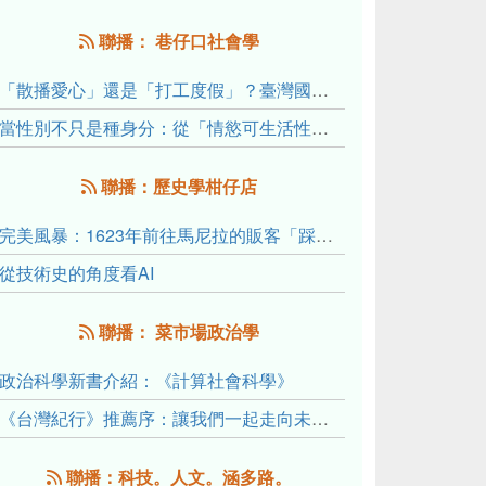
聯播： 巷仔口社會學
「散播愛心」還是「打工度假」？臺灣國內與跨國捐卵的利他修辭、金錢動機與身體代價
當性別不只是種身分：從「情慾可生活性」理解跨性別者的身體、慾望與認同探索
聯播：歷史學柑仔店
完美風暴：1623年前往馬尼拉的販客「踩線團」怎麼會困死於澎湖?
從技術史的角度看AI
聯播： 菜市場政治學
政治科學新書介紹：《計算社會科學》
《台灣紀行》推薦序：讓我們一起走向未來文明的備忘錄
聯播：科技。人文。涵多路。