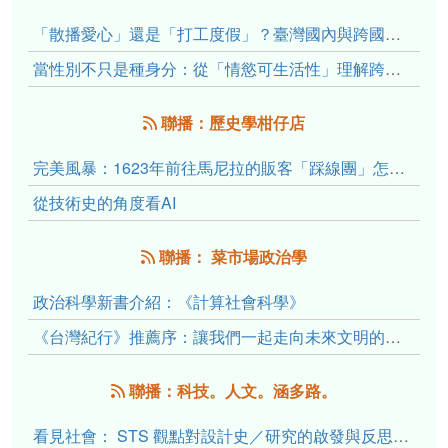
「散播愛心」還是「打工度假」？臺灣國內與跨國捐卵的利他修辭、金錢動機與身體代價
當性別不只是種身分：從「情慾可生活性」理解跨性別者的身體、慾望與認同探索
聯播：歷史學柑仔店
完美風暴：1623年前往馬尼拉的販客「踩線團」怎麼會困死於澎湖?
從技術史的角度看AI
聯播： 菜市場政治學
政治科學新書介紹：《計算社會科學》
《台灣紀行》推薦序：讓我們一起走向未來文明的備忘錄
聯播：科技。人文。涵多路。
看見社會： STS 觀點對設計史／研究的啟發與反思（下）