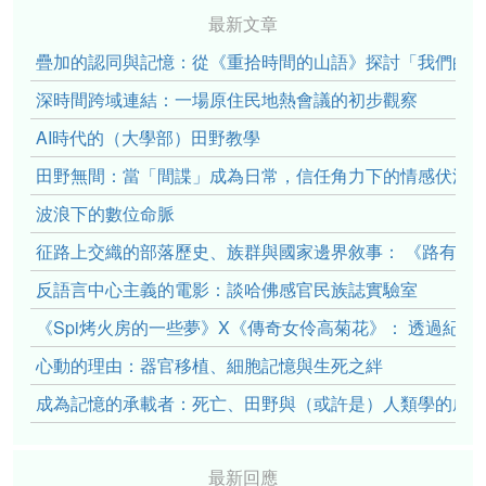
最新文章
疊加的認同與記憶：從《重拾時間的山語》探討「我們的」立場性(po
深時間跨域連結：一場原住民地熱會議的初步觀察
AI時代的（大學部）田野教學
田野無間：當「間諜」成為日常，信任角力下的情感伏流
波浪下的數位命脈
征路上交織的部落歷史、族群與國家邊界敘事： 《路有多
反語言中心主義的電影：談哈佛感官民族誌實驗室
《Spi烤火房的一些夢》X《傳奇女伶高菊花》： 透過紀
心動的理由：器官移植、細胞記憶與生死之絆
成為記憶的承載者：死亡、田野與（或許是）人類學的成
最新回應