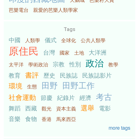
芭樂電台
親愛的芭樂人類學家
Tags
中國
儀式
人類學
全球化
公共人類學
原住民
台灣
大洋洲
國家
土地
政治
宗教
性別
太平洋
學術政治
教學
書評
教育
歷史
民族誌
民族誌影片
田野
田野工作
環境
生態
考古
社會運動
節慶
紀錄片
經濟
選舉
舞蹈
西藏
電影
觀光
資本主義
音樂
食物
香港
馬來西亞
more tags