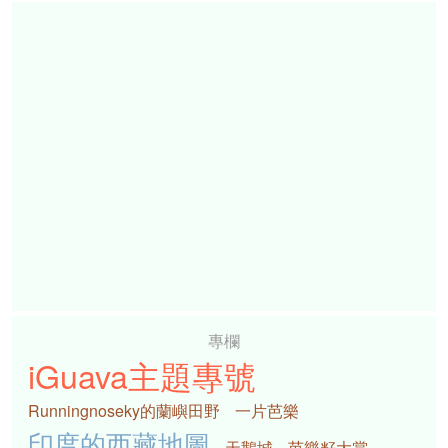
專欄
iGuava主題專號
Runningnoseky的蘭嶼田野
一片芭樂
印度的西藏地圖
天鵝城
芭樂籽大賞