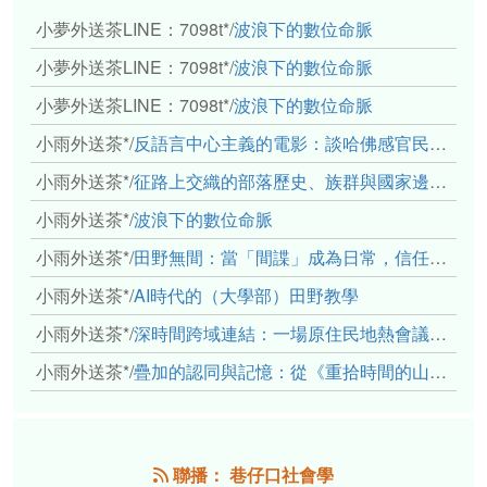
小夢外送茶LINE：7098t*
/
波浪下的數位命脈
小夢外送茶LINE：7098t*
/
波浪下的數位命脈
小夢外送茶LINE：7098t*
/
波浪下的數位命脈
小雨外送茶*
/
反語言中心主義的電影：談哈佛感官民族誌實驗室
小雨外送茶*
/
征路上交織的部落歷史、族群與國家邊界敘事： 《路有多長》、《高砂的翅膀》、《檔案／李光輝》
小雨外送茶*
/
波浪下的數位命脈
小雨外送茶*
/
田野無間：當「間諜」成為日常，信任角力下的情感伏流
小雨外送茶*
/
AI時代的（大學部）田野教學
小雨外送茶*
/
深時間跨域連結：一場原住民地熱會議的初步觀察
小雨外送茶*
/
疊加的認同與記憶：從《重拾時間的山語》探討「我們的」立場性(positionality)
聯播： 巷仔口社會學