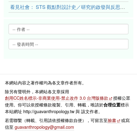
看見社會： STS 觀點對設計史／研究的啟發與反思（上）
本網站內容之著作權均為各文章作者所有。
除另有聲明外，本網站各文章採用
創用CC姓名標示-非商業使用-禁止改作 3.0 台灣版條款
授權公眾
使用。你可以依授權條款複製、引用、轉載，唯請於
標示
合理位置
本站網址 http://guavanthropology.tw 與 該文作者。
若需聯繫（轉載、引用請依授權條款自便），可留言至
臉書
或寫
信至
guavanthropology@gmail.com