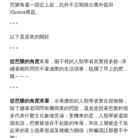
芭樂每週一固定上架，此外不定期推出番外篇與
iGuava專題。
* * *
以下是原來的關於
* * *
從芭樂的角度
來看，園子裡的人類學者其實很多餘--淨
纏著鄉民問些不著邊際的生活瑣事，耽擱了早上的肥，
餓～～～
* * *
從芭樂的角度來看
，水果攤前的人類學者實在很無聊，
除了纏著老闆問有機商業的問題，還老是想著芭樂籽很
多代表什麼文化象徵意涵；更機車的是，人類學家還跟
朋友說，芭樂被放在不起眼的角落，和在上層被盒子裝
起來的富士蘋果形成某種權力關係（幹嘛講話那麼不中
聽）。