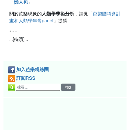
「
懶人包
」
關於芭樂現象的
人類學學術分析
，請見「
芭樂國科會計
畫和人類學年會panel
」提綱
* * *
...[待續]...
加入芭樂粉絲團
訂閱RSS