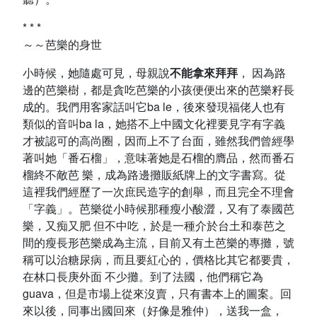
* * *
～～芭樂的身世
小時候，她隨處可見，母親說
不能拿來拜拜
， 因為路
邊的芭樂樹，都是貪吃芭樂的小孩便便出來的芭樂籽長
成的。我們用客家話叫它ba le，後來發現福佬人也有
類似的音叫ba la，她搭不上中國文化裡要見字有字義
才被認可的高尚圈，因而上不了台面，雖然我們曾經學
著叫她「番石榴」，意味著她是石榴的膺品，然而番石
榴終不敵芭 樂，成為路邊攤販紙牌上的文字書寫。從
這裡我們經歷了一次庶民造字的創舉，而且完全不理會
「字義」。芭樂從小時候那種瘦小酸澀，又有了泰國芭
樂，又痴又肥 但不中吃，於是一種介於台土和泰芭之
間的瘦長形芭樂成為主流，目前又有土芭樂的專攤，號
稱可以治糖尿病，而且要紅心的，價格比其它都要貴，
在林口長庚外面 不少攤。到了法國，他們稱它為
guava，但是市場上從來沒賣，只有書本上的圖案。回
來以後，同事出國回來（好像是雅仲），送我一盒，