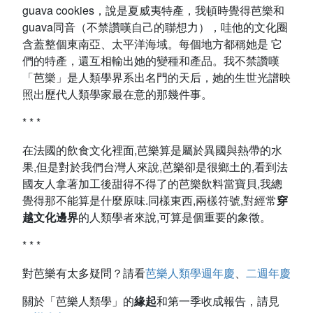
guava cookies，說是夏威夷特產，我頓時覺得芭樂和
guava同音（不禁讚嘆自己的聯想力），哇他的文化圈
含蓋整個東南亞、太平洋海域。每個地方都稱她是 它
們的特產，還互相輸出她的變種和產品。我不禁讚嘆
「芭樂」是人類學界系出名門的天后，她的生世光譜映
照出歷代人類學家最在意的那幾件事。
* * *
在法國的飲食文化裡面,芭樂算是屬於異國與熱帶的水
果,但是對於我們台灣人來說,芭樂卻是很鄉土的,看到法
國友人拿著加工後甜得不得了的芭樂飲料當寶貝,我總
覺得那不能算是什麼原味.同樣東西,兩樣符號,對經常
穿
越文化邊界
的人類學者來說,可算是個重要的象徵。
* * *
對芭樂有太多疑問？請看
芭樂人類學週年慶
、
二週年慶
關於「芭樂人類學」的
緣起
和第一季收成報告，請見