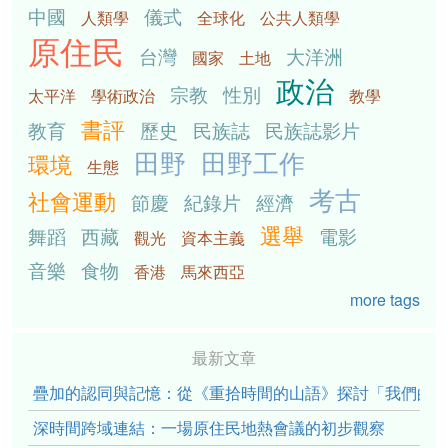
中國
儀式
人類學
全球化
公共人類學
原住民
台灣
大洋洲
國家
土地
政治
宗教
性別
太平洋
學術政治
教學
書評
教育
歷史
民族誌
民族誌影片
田野
田野工作
環境
生態
考古
社會運動
節慶
紀錄片
經濟
選舉
舞蹈
西藏
電影
觀光
資本主義
音樂
食物
香港
馬來西亞
more tags
最新文章
疊加的認同與記憶：從《重拾時間的山語》探討「我們的」立場性(po
深時間跨域連結：一場原住民地熱會議的初步觀察