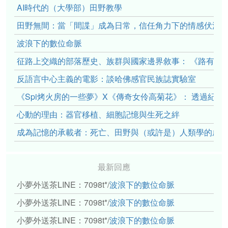
AI時代的（大學部）田野教學
田野無間：當「間諜」成為日常，信任角力下的情感伏流
波浪下的數位命脈
征路上交織的部落歷史、族群與國家邊界敘事： 《路有多
反語言中心主義的電影：談哈佛感官民族誌實驗室
《Spi烤火房的一些夢》X《傳奇女伶高菊花》： 透過紀
心動的理由：器官移植、細胞記憶與生死之絆
成為記憶的承載者：死亡、田野與（或許是）人類學的成
最新回應
小夢外送茶LINE：7098t*
/
波浪下的數位命脈
小夢外送茶LINE：7098t*
/
波浪下的數位命脈
小夢外送茶LINE：7098t*
/
波浪下的數位命脈