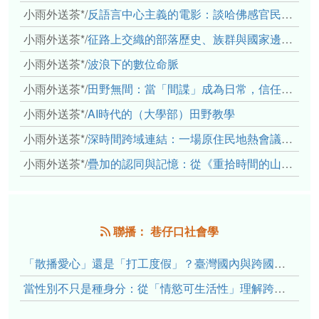
小雨外送茶*
/
反語言中心主義的電影：談哈佛感官民族誌實驗室
小雨外送茶*
/
征路上交織的部落歷史、族群與國家邊界敘事： 《路有多長》、《高砂的翅膀》、《檔案／李光輝》
小雨外送茶*
/
波浪下的數位命脈
小雨外送茶*
/
田野無間：當「間諜」成為日常，信任角力下的情感伏流
小雨外送茶*
/
AI時代的（大學部）田野教學
小雨外送茶*
/
深時間跨域連結：一場原住民地熱會議的初步觀察
小雨外送茶*
/
疊加的認同與記憶：從《重拾時間的山語》探討「我們的」立場性(positionality)
聯播： 巷仔口社會學
「散播愛心」還是「打工度假」？臺灣國內與跨國捐卵的利他修辭、金錢動機與身體代價
當性別不只是種身分：從「情慾可生活性」理解跨性別者的身體、慾望與認同探索