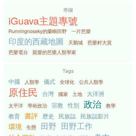
專欄
iGuava主題專號
Runningnoseky的蘭嶼田野
一片芭樂
印度的西藏地圖
天鵝城
芭樂籽大賞
芭樂電台
親愛的芭樂人類學家
Tags
中國
儀式
人類學
全球化
公共人類學
原住民
台灣
大洋洲
國家
土地
政治
宗教
性別
太平洋
學術政治
教學
書評
教育
歷史
民族誌
民族誌影片
田野
田野工作
環境
生態