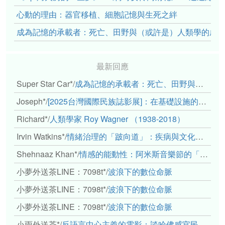
心動的理由：器官移植、細胞記憶與生死之絆
成為記憶的承載者：死亡、田野與（或許是）人類學的成
最新回應
Super Star Car*
/
成為記憶的承載者：死亡、田野與（或許是）人類學的成年禮
Joseph*
/
[2025台灣國際民族誌影展]：在基礎設施的邊緣，聆聽人的呼吸
Richard*
/
人類學家 Roy Wagner （1938-2018）
Irvin Watkins*
/
情緒治理的「跛向道」：疾病與文化象徵的轉變舉例
Shehnaaz Khan*
/
情感的能動性：阿米斯音樂節的「對話觀察」
小夢外送茶LINE：7098t*
/
波浪下的數位命脈
小夢外送茶LINE：7098t*
/
波浪下的數位命脈
小夢外送茶LINE：7098t*
/
波浪下的數位命脈
小雨外送茶*
/
反語言中心主義的電影：談哈佛感官民族誌實驗室