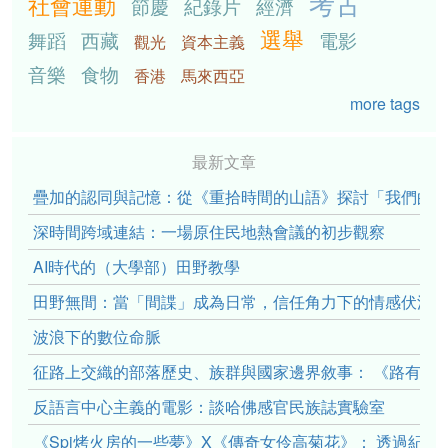
考古
社會運動
節慶
紀錄片
經濟
選舉
舞蹈
西藏
電影
觀光
資本主義
音樂
食物
香港
馬來西亞
more tags
最新文章
疊加的認同與記憶：從《重拾時間的山語》探討「我們的」立場性(po
深時間跨域連結：一場原住民地熱會議的初步觀察
AI時代的（大學部）田野教學
田野無間：當「間諜」成為日常，信任角力下的情感伏流
波浪下的數位命脈
征路上交織的部落歷史、族群與國家邊界敘事： 《路有多
反語言中心主義的電影：談哈佛感官民族誌實驗室
《Spi烤火房的一些夢》X《傳奇女伶高菊花》： 透過紀