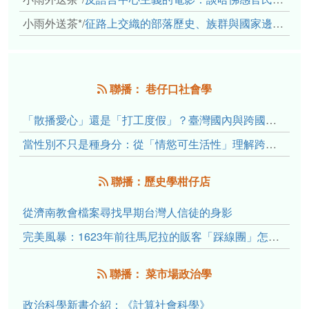
小雨外送茶*
/
征路上交織的部落歷史、族群與國家邊界敘事： 《路有多長》、《高砂的翅膀》、《檔案／李光輝》
聯播： 巷仔口社會學
「散播愛心」還是「打工度假」？臺灣國內與跨國捐卵的利他修辭、金錢動機與身體代價
當性別不只是種身分：從「情慾可生活性」理解跨性別者的身體、慾望與認同探索
聯播：歷史學柑仔店
從濟南教會檔案尋找早期台灣人信徒的身影
完美風暴：1623年前往馬尼拉的販客「踩線團」怎麼會困死於澎湖?
聯播： 菜市場政治學
政治科學新書介紹：《計算社會科學》