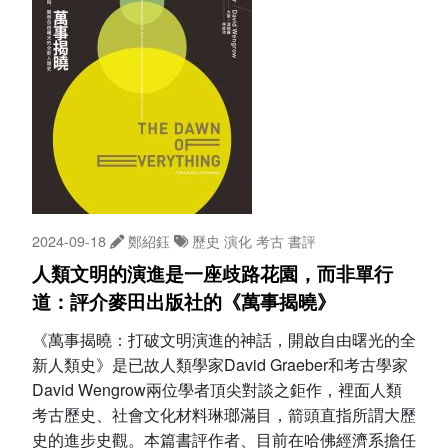
2024-09-18
鄭紹鈺
歷史
演化
考古
書評
人類文明的演進是一座歧路花園，而非單行
道：評介麥田出版社的《萬事揭曉》
《萬事揭曉：打破文明演進的神話，開啟自由曙光的全
新人類史》是已故人類學家David Graeber和考古學家
David Wengrow兩位學者頂尖對談之鉅作，裡面人類
考古歷史、社會文化材料琳瑯滿目，箭頭直指所謂大歷
史的進步史觀。本篇書評作者、目前在哈佛經濟系擔任