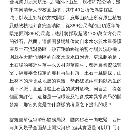
爺坑溪與鹿寮坑溪--之間的小山丘，規模約72公頃，幾
乎等同清華大學校園面積，其中49公頃做為開採區
域，以表土剝除的方式開採，意即山頭上所有原生植被
及動物棲地都會完全清除，從389公尺高的山頂逐年降
階挖掘到280公尺處，總計將採取超過1700萬立方公尺
的砂石。然而，這個開發場址位於自來水水質水量保護
區及土石流潛勢區，砂石運輸終端的暫存場與洗砂機，
則就在大新竹地區的自來水取水口附近。更諷刺的是，
土石場的鄰近村落—永興村與華龍村，都是農業資源豐
富，經農委會核定的農村再生村落，土石一旦開採，山
丘林木的清除及地層的裸露，勢必破壞兩村賴以為生的
地下水脈，甚至引發土石流的滅村危機。簡言之，從各
個面向評估，這都是一個環境及社會成本異常高昂的開
發案，那它究竟是在什麼樣的考量之下提出的呢？
據規畫單位經濟部礦務局說，國內砂石一向吃緊，西部
河川又幾乎全面禁止開採河砂 (但其實還是可以用「河