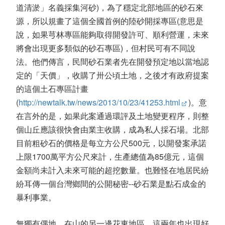
道清淤」名義採集河砂)，為了穩定北部地區的砂石來
源，所以規畫了這個全國首例的陸砂開採專區(意思是
說，如果芎林專區能夠取得開發許可、順利營運，未來
將會出現更多類似的砂石專區)，但村民可有不同說
法。他們傳言，民間砂石業者先在開發預定地以當地認
定的「天價」，收購了卅公頃土地，之後才有政府提案
的這個土石專區計畫
(
http://newtalk.tw/news/2013/10/23/41253.html
)。意
在言外的是，如果此案通過環評及土地變更程序，則整
個山丘應該很快會由業主收購，成為私人採石場。北部
目前粗砂石的價格是每立方公尺500元，以開發案承諾
上限1700萬平方公尺來計，生產總值為85億元，這個
金額尚未計入未來可能的超挖數量。也難怪在地居民紛
紛耳傳一個台灣鄉間的公開秘密--砂石業是點石成金的
暴利事業。
無獨有偶地，在山的另一邊花東地區，這兩年也出現好