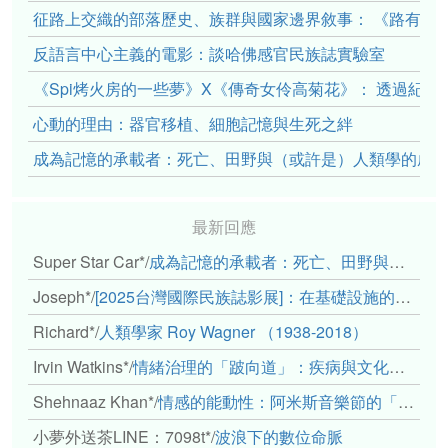
征路上交織的部落歷史、族群與國家邊界敘事： 《路有多
反語言中心主義的電影：談哈佛感官民族誌實驗室
《Spi烤火房的一些夢》X《傳奇女伶高菊花》： 透過紀
心動的理由：器官移植、細胞記憶與生死之絆
成為記憶的承載者：死亡、田野與（或許是）人類學的成
最新回應
Super Star Car*
/
成為記憶的承載者：死亡、田野與（或許是）人類學的成年禮
Joseph*
/
[2025台灣國際民族誌影展]：在基礎設施的邊緣，聆聽人的呼吸
Richard*
/
人類學家 Roy Wagner （1938-2018）
Irvin Watkins*
/
情緒治理的「跛向道」：疾病與文化象徵的轉變舉例
Shehnaaz Khan*
/
情感的能動性：阿米斯音樂節的「對話觀察」
小夢外送茶LINE：7098t*
/
波浪下的數位命脈