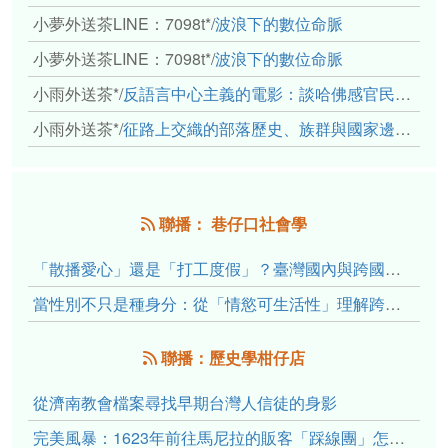
小夢外送茶LINE：7098t*
/
波浪下的數位命脈
小夢外送茶LINE：7098t*
/
波浪下的數位命脈
小雨外送茶*
/
反語言中心主義的電影：談哈佛感官民族誌實驗室
小雨外送茶*
/
征路上交織的部落歷史、族群與國家邊界敘事： 《路有多長》、《高砂的翅膀》、《檔案／李光輝》
聯播： 巷仔口社會學
「散播愛心」還是「打工度假」？臺灣國內與跨國捐卵的利他修辭、金錢動機與身體代價
當性別不只是種身分：從「情慾可生活性」理解跨性別者的身體、慾望與認同探索
聯播：歷史學柑仔店
從濟南教會檔案尋找早期台灣人信徒的身影
完美風暴：1623年前往馬尼拉的販客「踩線團」怎麼會困死於澎湖?