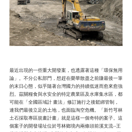
最近出現的一些重大開發案，也透露著這種「環保無用
論」。不分公私部門，想趕在榮華散盡之前賺最後一筆
的末日心態，似乎隨著台灣國力的持續低迷而愈來愈強
烈。茲關糧食與水安全的特定農業區及水庫集水區，都
可能在「全國區域計 畫法」修訂施行之後鬆綁管制，
連我們最後立足的土地，也面臨淘空危機。「新竹芎林
土石採取專區規畫計畫」就是這樣一個奇特的案子。這
個案子的開發場址位於芎林鄉境內兩條頭前溪支流--王