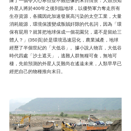
陳了一個令人心寒但並不難想像的末日情景：人類預知
外星人將於400年之後到臨地球，以優勢軍力奪走所有
生存資源，各國因此加速發展高污染的太空工業，大量
消耗能源，環境保護變成叛賊奸隙的代名詞，因為「環
保有屁用？就算把地球保成一個花園兒，還不是留給三
體人？」(350頁)於是環境迅速惡化，農業減產，地球
經歷了半個世紀的「大低谷」。據小說人物言，大低谷
時代四處「沙土遮天」，逃難人群無糧可食，無地可
棲，先前預測的外星人災難尚在遙遠未來，人類早早已
經把自己的物種推向末日。