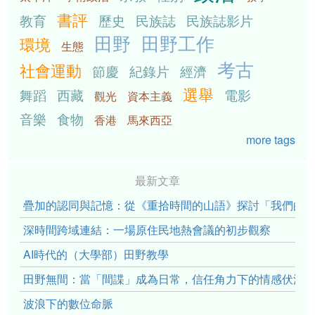
書評
教育
歷史
民族誌
民族誌影片
田野
田野工作
環境
生態
考古
社會運動
節慶
紀錄片
經濟
選舉
舞蹈
西藏
電影
觀光
資本主義
音樂
食物
香港
馬來西亞
more tags
最新文章
疊加的認同與記憶：從《重拾時間的山語》探討「我們的」立場性(po
深時間跨域連結：一場原住民地熱會議的初步觀察
AI時代的（大學部）田野教學
田野無間：當「間諜」成為日常，信任角力下的情感伏流
波浪下的數位命脈