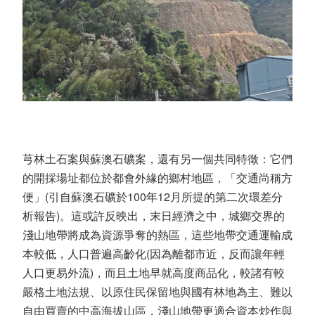
芎林土石案與蘇澳石礦案，還有另一個共同特徵：它們
的開採場址都位於都會外緣的鄉村地區，「交通尚稱方
便」(引自蘇澳石礦於100年12月所提的第二次環差分
析報告)。這或許反映出，末日經濟之中，城鄉交界的
淺山地帶將成為資源爭奪的熱區，這些地帶交通運輸成
本較低，人口普遍高齡化(因為離都市近，反而讓年輕
人口更易外流)，而且土地早就高度商品化，較諸有較
嚴格土地法規、以原住民保留地與國有林地為主、難以
自由買賣的中高海拔山區，淺山地帶更適合資本炒作與