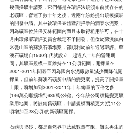
幾個採礦申請案，它們都是在環評法規頒布前就存在的
老礦區，營運了數十年之後，近兩年紛紛提出規模擴展
的開發申請。其中被環保團體猛烈抨擊的潤泰水泥案，
因為礦區位於保安林範圍內而且未取得租用許可，在十
月由環保署環評委員會裁定不予開發，但位於蘇澳鎮白
米甕山區的蘇澳石礦場案，卻順利於前年通過環評。蘇
澳石礦場自1930年代就設立，超過八十年的營運期
間，其礦區規模一直維持在11公頃範圍，開採量在
2001-2011年間甚至因為國內水泥廠數量減少而降低開
採量，但前年蘇澳石礦所申請的變更案，提高了開採量
上限，將增加到2001~2011年十年總量的五倍之多
(146萬公噸擴增到685萬公噸)。今年該公司續提變更礦
業用地案，將註銷舊礦區，申請規模面積更大(從11公
頃增加至28公頃)的新礦區開採。
石礦與陸砂，都是自然界中蘊藏數量有限、難以再生的