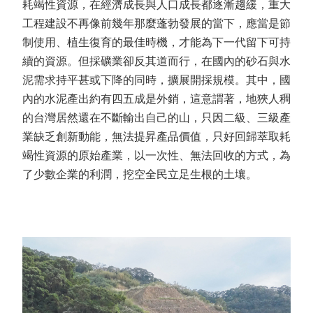
耗竭性資源，在經濟成長與人口成長都逐漸趨緩，重大
工程建設不再像前幾年那麼蓬勃發展的當下，應當是節
制使用、植生復育的最佳時機，才能為下一代留下可持
續的資源。但採礦業卻反其道而行，在國內的砂石與水
泥需求持平甚或下降的同時，擴展開採規模。其中，國
內的水泥產出約有四五成是外銷，這意謂著，地狹人稠
的台灣居然還在不斷輸出自己的山，只因二級、三級產
業缺乏創新動能，無法提昇產品價值，只好回歸萃取耗
竭性資源的原始產業，以一次性、無法回收的方式，為
了少數企業的利潤，挖空全民立足生根的土壤。