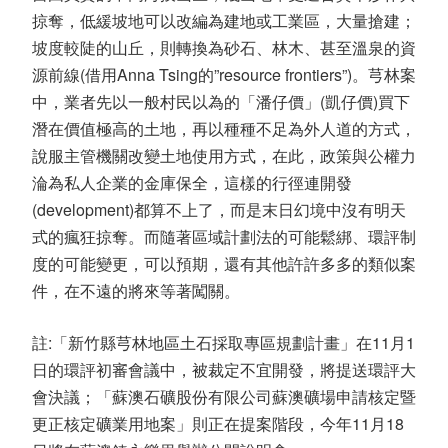
掠奪，低緩坡地可以改編為建地或工業區，大量搶建；
坡度較陡的山丘，則轉換為砂石、林木、甚至溫泉的資
源前線(借用Anna Tsing的”resource frontiers”)。芎林案
中，業者先以一般村民以為的「潘仔價」(凱仔價)買下
潛在價值極高的土地，再以種種不足為外人道的方式，
說服主管機關改變土地使用方式，在此，政策與公權力
淪為私人企業的金庫保全，這樣的行徑連開發
(development)都算不上了，而是末日幻境中沒有明天
式的瘋狂掠奪。而隨著區域計劃法的可能鬆綁、環評制
度的可能變更，可以預期，還有其他許許多多的類似案
件，在不遠的將來等著闖關。
註:「新竹縣芎林地區土石採取專區規劃計畫」在11月1
日的環評初審會議中，被裁定不宜開發，將提送環評大
會決議；「蘇澳石礦股份有限公司蘇澳礦場申請核定暨
更正核定礦業用地案」則正在提案階段，今年11月18