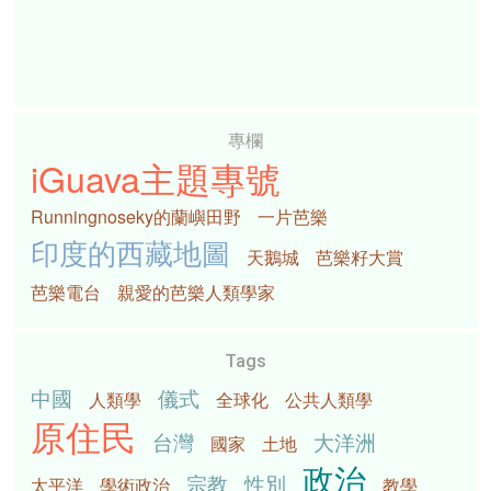
專欄
iGuava主題專號
Runningnoseky的蘭嶼田野
一片芭樂
印度的西藏地圖
天鵝城
芭樂籽大賞
芭樂電台
親愛的芭樂人類學家
Tags
中國
儀式
人類學
全球化
公共人類學
原住民
台灣
大洋洲
國家
土地
政治
宗教
性別
太平洋
學術政治
教學