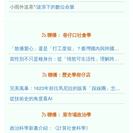
小雨外送茶*
/
波浪下的數位命脈
聯播： 巷仔口社會學
「散播愛心」還是「打工度假」？臺灣國內與跨國捐卵的利他修辭、金錢動機與身體代價
當性別不只是種身分：從「情慾可生活性」理解跨性別者的身體、慾望與認同探索
聯播：歷史學柑仔店
完美風暴：1623年前往馬尼拉的販客「踩線團」怎麼會困死於澎湖?
從技術史的角度看AI
聯播： 菜市場政治學
政治科學新書介紹：《計算社會科學》