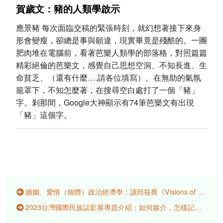
賀歲文：豬的人類學啟示
應景豬 每次面臨交稿的緊張時刻，就幻想著接下來身
形會變瘦，卻總是事與願違，現實畢竟是殘酷的。一團
肥肉堆在電腦前，看著芭樂人類學的部落格，對照篇篇
精彩絕倫的芭樂文，感覺自己思想空洞、不知長進、生
命貧乏、（還有什麼….請各位填寫）。在無助的氣氛
籠罩下，不知怎麼著，在搜尋空白處打了一個「豬」
字。剎那間，Google大神顯示有74筆芭樂文有出現
「豬」這個字。
婚姻、愛情（個體）政治經濟學：讀邱筱喬《Visions of Marriage: Politics and Family on Kinmen, 1920–2020》
2023台灣國際民族誌影展專題介紹：如何媒介，怎樣記憶？尋找身分與歷史軌跡的影像行動