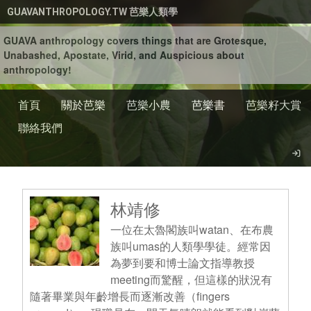
移至主內容
GUAVANTHROPOLOGY.TW 芭樂人類學
GUAVA anthropology covers things that are Grotesque,
Unabashed, Apostate, Virid, and Auspicious about
anthropology!
首頁
關於芭樂
芭樂小農
芭樂書
芭樂籽大賞
聯絡我們
林靖修
一位在太魯閣族叫watan、在布農
族叫umas的人類學學徒。經常因
為夢到要和博士論文指導教授
meeting而驚醒，但這樣的狀況有
隨著畢業與年齡增長而逐漸改善（fingers