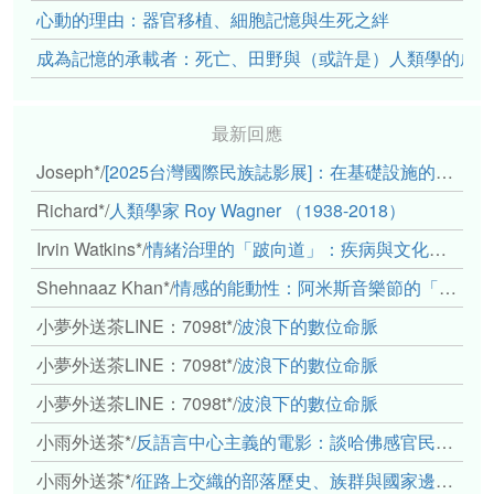
心動的理由：器官移植、細胞記憶與生死之絆
成為記憶的承載者：死亡、田野與（或許是）人類學的成
最新回應
Joseph*
/
[2025台灣國際民族誌影展]：在基礎設施的邊緣，聆聽人的呼吸
Richard*
/
人類學家 Roy Wagner （1938-2018）
Irvin Watkins*
/
情緒治理的「跛向道」：疾病與文化象徵的轉變舉例
Shehnaaz Khan*
/
情感的能動性：阿米斯音樂節的「對話觀察」
小夢外送茶LINE：7098t*
/
波浪下的數位命脈
小夢外送茶LINE：7098t*
/
波浪下的數位命脈
小夢外送茶LINE：7098t*
/
波浪下的數位命脈
小雨外送茶*
/
反語言中心主義的電影：談哈佛感官民族誌實驗室
小雨外送茶*
/
征路上交織的部落歷史、族群與國家邊界敘事： 《路有多長》、《高砂的翅膀》、《檔案／李光輝》