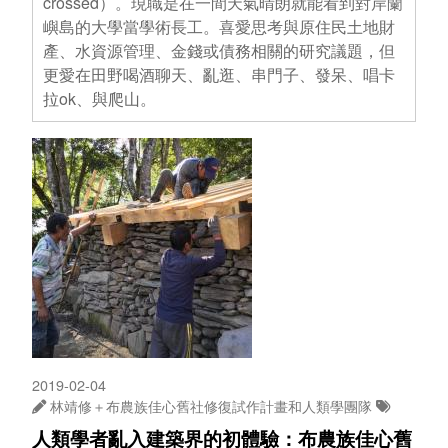
crossed）。現職是在一間天氣晴朗就能看到對岸蘭
嶼島的大學當學術長工。喜愛思考與原住民土地財
產、水資源管理、金錢或債務相關的研究議題，但
更愛在田野喝酒聊天、亂逛、串門子、發呆、唱卡
拉ok、與爬山。
2019-02-04
林靖修＋布農族佳心舊社修復試作計畫和人類學團隊
人類學者亂入建築界的初體驗：布農族佳心舊