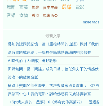
選舉
舞蹈
西藏
電影
觀光
資本主義
音樂
食物
香港
馬來西亞
more tags
最新文章
疊加的認同與記憶：從《重拾時間的山語》探討「我們的」立場性(po
深時間跨域連結：一場原住民地熱會議的初步觀察
AI時代的（大學部）田野教學
田野無間：當「間諜」成為日常，信任角力下的情感伏流
波浪下的數位命脈
征路上交織的部落歷史、族群與國家邊界敘事： 《路有多
反語言中心主義的電影：談哈佛感官民族誌實驗室
《Spi烤火房的一些夢》X《傳奇女伶高菊花》： 透過紀