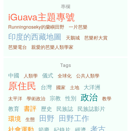
專欄
iGuava主題專號
Runningnoseky的蘭嶼田野
一片芭樂
印度的西藏地圖
天鵝城
芭樂籽大賞
芭樂電台
親愛的芭樂人類學家
Tags
中國
儀式
人類學
全球化
公共人類學
原住民
台灣
大洋洲
國家
土地
政治
宗教
性別
太平洋
學術政治
教學
書評
教育
歷史
民族誌
民族誌影片
田野
田野工作
環境
生態
考古
社會運動
節慶
紀錄片
經濟