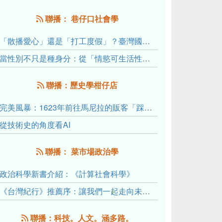
聯播： 巷仔口社會學
「散播愛心」還是「打工度假」？臺灣國內與跨國捐卵的利他修辭、金錢動機與身體代價
當性別不只是種身分：從「情慾可生活性」理解跨性別者的身體、慾望與認同探索
聯播：歷史學柑仔店
完美風暴：1623年前往馬尼拉的販客「踩線團」怎麼會困死於澎湖?
從技術史的角度看AI
聯播： 菜市場政治學
政治科學新書介紹：《計算社會科學》
《台灣紀行》推薦序：讓我們一起走向未來文明的備忘錄
聯播：科技。人文。涵多路。