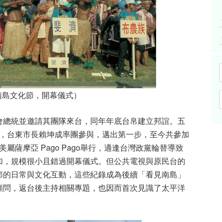
東南島文化節，開幕儀式）
會總統並邀請其團隊來台，同年年底台帛建立邦誼。五
，台東市長賴坤成率團參與，邁出第一步，至今共參加
美屬薩摩亞
Pago Pago
舉行，適逢台灣政黨輪替導致
加，規模很小且錯過開幕儀式。但公共電視與原民台的
節的日常與文化互動，這些紀錄成為後續「看見南島」
顧問，返台後主持相關專題，也因而首次見識了太平洋