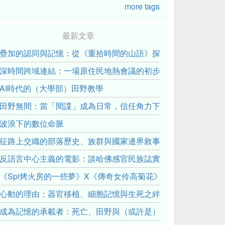
more tags
最新文章
疊加的認同與記憶：從《重拾時間的山語》探討「我們的」立場性(posit
深時間跨域連結：一場原住民地熱會議的初步觀察
AI時代的（大學部）田野教學
田野無間：當「間諜」成為日常，信任角力下的情感伏流
波浪下的數位命脈
征路上交織的部落歷史、族群與國家邊界敘事： 《路有多長》
反語言中心主義的電影：談哈佛感官民族誌實驗室
《Spi烤火房的一些夢》X《傳奇女伶高菊花》： 透過紀錄片
心動的理由：器官移植、細胞記憶與生死之絆
成為記憶的承載者：死亡、田野與（或許是）人類學的成年禮