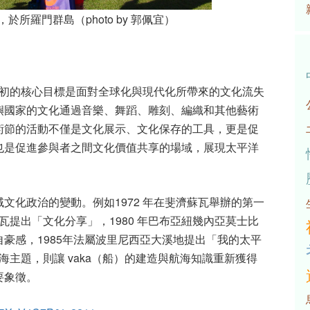
於所羅門群島（photo by 郭佩宜）
初的核心目標是面對全球化與現代化所帶來的文化流失
嶼國家的文化通過音樂、舞蹈、雕刻、編織和其他藝術
術節的活動不僅是文化展示、文化保存的工具，更是促
也是促進參與者之間文化價值共享的場域，展現太平洋
域文化政治的變動。例如
1972
年在斐濟蘇瓦舉辦的第一
瓦提出「文化分享」，
1980
年巴布亞紐幾內亞莫士比
自豪感，
1985
年法屬波里尼西亞大溪地提出「我的太平
海主題，則讓
vaka
（船）的建造與航海知識重新獲得
要象徵。