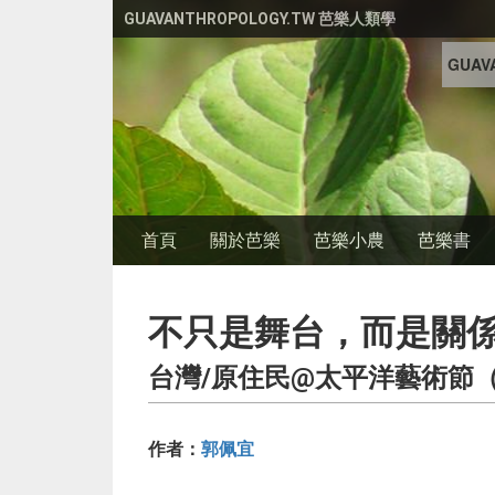
移至主內容
GUAVANTHROPOLOGY.TW 芭樂人類學
GUAVA
首頁
關於芭樂
芭樂小農
芭樂書
不只是舞台，而是關
台灣/原住民@太平洋藝術節
作者：
郭佩宜