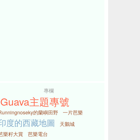
專欄
iGuava主題專號
Runningnoseky的蘭嶼田野
一片芭樂
印度的西藏地圖
天鵝城
芭樂籽大賞
芭樂電台