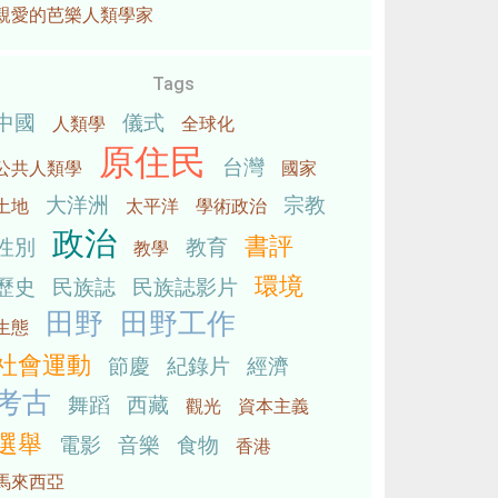
親愛的芭樂人類學家
Tags
中國
儀式
人類學
全球化
原住民
台灣
公共人類學
國家
大洋洲
宗教
土地
太平洋
學術政治
政治
書評
性別
教育
教學
環境
歷史
民族誌
民族誌影片
田野
田野工作
生態
社會運動
節慶
紀錄片
經濟
考古
舞蹈
西藏
觀光
資本主義
選舉
電影
音樂
食物
香港
馬來西亞