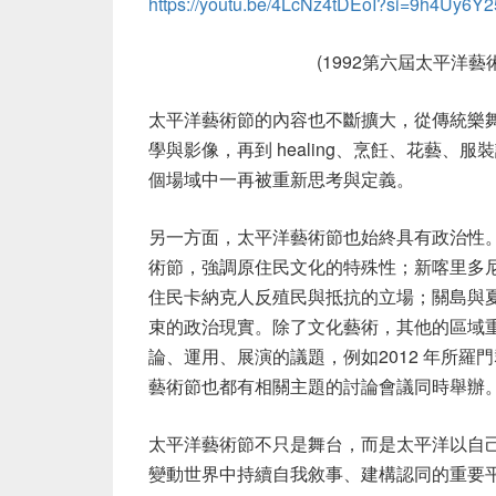
https://youtu.be/4LcNz4tDEoI?si=9h4Uy6
(1992第六屆太平洋
太平洋藝術節的內容也不斷擴大，從傳統樂
學與影像，再到
healing
、烹飪、花藝、服裝
個場域中一再被重新思考與定義。
另一方面，太平洋藝術節也始終具有政治性
術節，強調原住民文化的特殊性；新喀里多
住民卡納克人反殖民與抵抗的立場；關島與
束的政治現實。除了文化藝術，其他的區域
論、運用、展演的議題，例如
2012
年所羅門
藝術節也都有相關主題的討論會議同時舉辦
太平洋藝術節不只是舞台，而是太平洋以自
變動世界中持續自我敘事、建構認同的重要