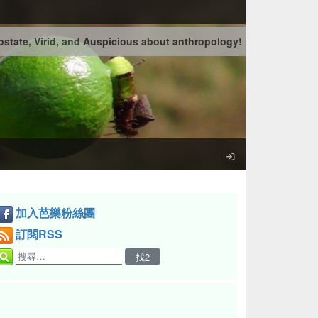
state, Virid, and Auspicious about anthropology!
加入芭樂粉絲團
訂閱RSS