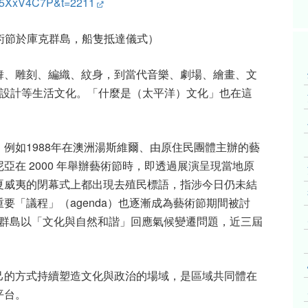
Y25XxV4C7P&t=2211
藝術節於庫克群島，船隻抵達儀式）
舞、雕刻、編織、紋身，到當代音樂、劇場、繪畫、文
設計等生活文化。「什麼是（太平洋）文化」也在這
。例如
1988
年在澳洲湯斯維爾、由原住民團體主辦的藝
尼亞在
2000
年舉辦藝術節時，即透過展演呈現當地原
夏威夷的閉幕式上都出現去殖民標語，指涉今日仍未結
重要「議程」（
agenda
）也逐漸成為藝術節期間被討
群島以「文化與自然和諧」回應氣候變遷問題，近三屆
。
己的方式持續塑造文化與政治的場域，是區域共同體在
平台。