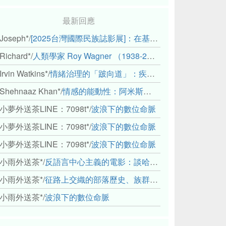
最新回應
Joseph*
/
[2025台灣國際民族誌影展]：在基礎設施的邊緣，聆聽人的呼吸
Richard*
/
人類學家 Roy Wagner （1938-2018）
Irvin Watkins*
/
情緒治理的「跛向道」：疾病與文化象徵的轉變舉例
Shehnaaz Khan*
/
情感的能動性：阿米斯音樂節的「對話觀察」
小夢外送茶LINE：7098t*
/
波浪下的數位命脈
小夢外送茶LINE：7098t*
/
波浪下的數位命脈
小夢外送茶LINE：7098t*
/
波浪下的數位命脈
小雨外送茶*
/
反語言中心主義的電影：談哈佛感官民族誌實驗室
小雨外送茶*
/
征路上交織的部落歷史、族群與國家邊界敘事： 《路有多長》、《高砂的翅膀》、《檔案／李光輝》
小雨外送茶*
/
波浪下的數位命脈