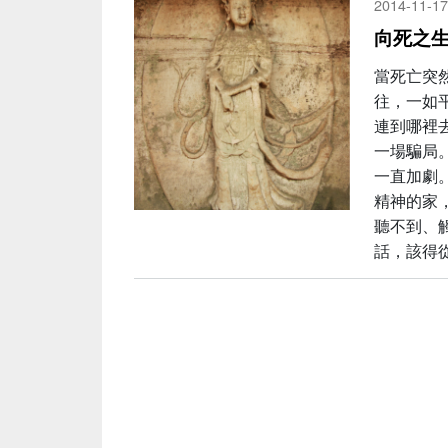
2014-11-17
向死之
當死亡突
往，一如
連到哪裡
一場騙局
一直加劇
精神的家
聽不到、
話，該得