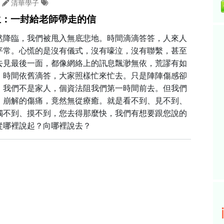
清華學子
生：一封給老師帶走的信
然降臨，我們被甩入無底悲地。時間滴滴答答，人來人
平常。心慌的是沒有儀式，沒有嚎泣，沒有聯繫，甚至
去見最後一面，都像網絡上的訊息飄渺無依，荒謬有如
。時間依舊滴答，大家照樣忙來忙去。只是陣陣傷感卻
。我們不是家人，個資法阻我們第一時間前去。但我們
，崩解的傷痛，竟然無從療癒。就是看不到、見不到、
觸不到、摸不到，您去得那麼快，我們有想要跟您說的
從哪裡說起？向哪裡說去？