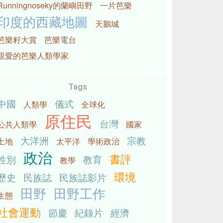
Runningnoseky的蘭嶼田野
一片芭樂
印度的西藏地圖
天鵝城
芭樂籽大賞
芭樂電台
親愛的芭樂人類學家
Tags
中國
儀式
人類學
全球化
原住民
台灣
公共人類學
國家
大洋洲
宗教
土地
太平洋
學術政治
政治
書評
性別
教育
教學
環境
歷史
民族誌
民族誌影片
田野
田野工作
生態
社會運動
節慶
紀錄片
經濟