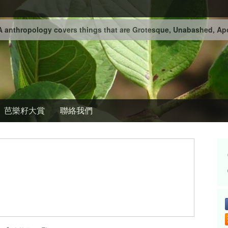
 anthropology covers things that are Grotesque, Unabashed, Apo
芭樂籽大賞
聯絡我們