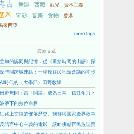
考古
舞蹈
西藏
觀光
資本主義
選舉
電影
音樂
食物
香港
馬來西亞
more tags
最新文章
疊加的認同與記憶：從《重拾時間的山語》探討「我們的」立場性(posit
深時間跨域連結：一場原住民地熱會議的初步觀察
AI時代的（大學部）田野教學
田野無間：當「間諜」成為日常，信任角力下的情感伏流
波浪下的數位命脈
征路上交織的部落歷史、族群與國家邊界敘事： 《路有多長》
反語言中心主義的電影：談哈佛感官民族誌實驗室