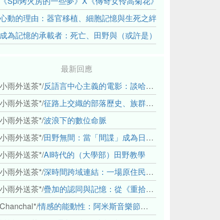
《Spi烤火房的一些夢》X《傳奇女伶高菊花》： 透過紀錄片
心動的理由：器官移植、細胞記憶與生死之絆
成為記憶的承載者：死亡、田野與（或許是）人類學的成年禮
最新回應
小雨外送茶*
/
反語言中心主義的電影：談哈佛感官民族誌實驗室
小雨外送茶*
/
征路上交織的部落歷史、族群與國家邊界敘事： 《路有多長》、《高砂的翅膀》、《檔案／李光輝》
小雨外送茶*
/
波浪下的數位命脈
小雨外送茶*
/
田野無間：當「間諜」成為日常，信任角力下的情感伏流
小雨外送茶*
/
AI時代的（大學部）田野教學
小雨外送茶*
/
深時間跨域連結：一場原住民地熱會議的初步觀察
小雨外送茶*
/
疊加的認同與記憶：從《重拾時間的山語》探討「我們的」立場性(positionality)
Chanchal*
/
情感的能動性：阿米斯音樂節的「對話觀察」