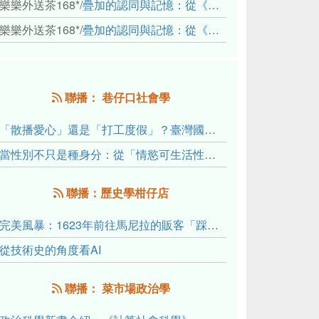
樂樂外送茶168*
/
疊加的認同與記憶：從《重拾時間的山語》探討「我們的」立場性(positionality)
樂樂外送茶168*
/
疊加的認同與記憶：從《重拾時間的山語》探討「我們的」立場性(positionality)
聯播： 巷仔口社會學
「散播愛心」還是「打工度假」？臺灣國內與跨國捐卵的利他修辭、金錢動機與身體代價
當性別不只是種身分：從「情慾可生活性」理解跨性別者的身體、慾望與認同探索
聯播：歷史學柑仔店
完美風暴：1623年前往馬尼拉的販客「踩線團」怎麼會困死於澎湖?
從技術史的角度看AI
聯播： 菜市場政治學