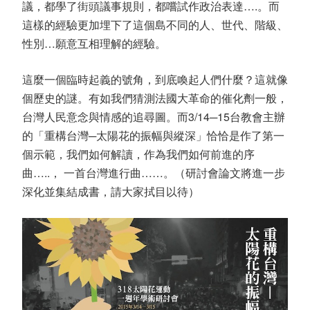
議，都學了街頭議事規則，都嚐試作政治表達….。而
這樣的經驗更加埋下了這個島不同的人、世代、階級、
性別…願意互相理解的經驗。
這麼一個臨時起義的號角，到底喚起人們什麼？這就像
個歷史的謎。有如我們猜測法國大革命的催化劑一般，
台灣人民意念與情感的追尋圖。而3/14─15台教會主辦
的「重構台灣─太陽花的振幅與縱深」恰恰是作了第一
個示範，我們如何解讀，作為我們如何前進的序
曲…..， 一首台灣進行曲……。（研討會論文將進一步
深化並集結成書，請大家拭目以待）