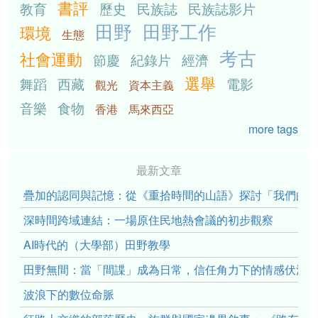
書評
教育
歷史
民族誌
民族誌影片
田野
田野工作
環境
生態
考古
社會運動
節慶
紀錄片
經濟
選舉
舞蹈
西藏
電影
觀光
資本主義
音樂
食物
香港
馬來西亞
more tags
最新文章
疊加的認同與記憶：從《重拾時間的山語》探討「我們的」立場性(po
深時間跨域連結：一場原住民地熱會議的初步觀察
AI時代的（大學部）田野教學
田野無間：當「間諜」成為日常，信任角力下的情感伏流
波浪下的數位命脈