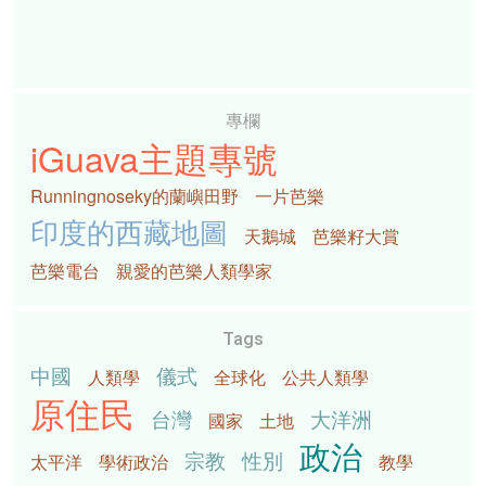
專欄
iGuava主題專號
Runningnoseky的蘭嶼田野
一片芭樂
印度的西藏地圖
天鵝城
芭樂籽大賞
芭樂電台
親愛的芭樂人類學家
Tags
中國
儀式
人類學
全球化
公共人類學
原住民
台灣
大洋洲
國家
土地
政治
宗教
性別
太平洋
學術政治
教學