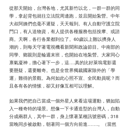
從那天開始，台灣各地，尤其新竹以北，一群一群的同
學，拿起背包就往立法院周邊跑，並且開始紮營。中年
大叔阿姨們也毫不遲疑，天天報到。有人自動守護立院
門口，有人送物資，有人提供各種服務包括按摩、或諮
商。天啊，各行各業都到位了。60歲以上難以擠身人
潮的，則每天守著電視機看新聞和政論節目。中南部的
同學、鄉親則是輪週末班，也開始在地紮營。大家同心
禀氣凝神，擔心著下一步，這….真的比好萊塢電影還
要懸疑，還要離奇。也是全世界獨裁國家除外的「學
運」難得的景觀。為何如此心照不宣、全民動員呢？而
且各有各的情愫，卻又好像互相可以理解。
如果我們把自己當成一個外星人來看這場運動，猶如陷
入一種奇特的場景。想像一下卡通造型的台灣人，自動
分成兩群人，其中一群，身上懷著某種訊號密碼，318
當晚同步被啟動，朝著同一個方向前進…….。（當然