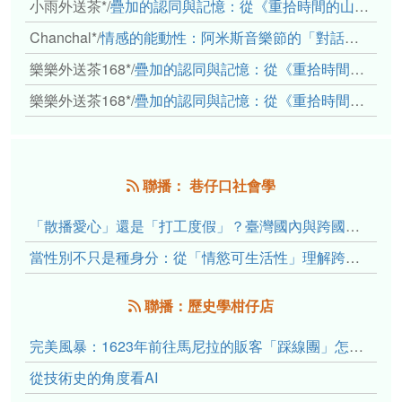
小雨外送茶*
/
疊加的認同與記憶：從《重拾時間的山語》探討「我們的」立場性(positionality)
Chanchal*
/
情感的能動性：阿米斯音樂節的「對話觀察」
樂樂外送茶168*
/
疊加的認同與記憶：從《重拾時間的山語》探討「我們的」立場性(positionality)
樂樂外送茶168*
/
疊加的認同與記憶：從《重拾時間的山語》探討「我們的」立場性(positionality)
聯播： 巷仔口社會學
「散播愛心」還是「打工度假」？臺灣國內與跨國捐卵的利他修辭、金錢動機與身體代價
當性別不只是種身分：從「情慾可生活性」理解跨性別者的身體、慾望與認同探索
聯播：歷史學柑仔店
完美風暴：1623年前往馬尼拉的販客「踩線團」怎麼會困死於澎湖?
從技術史的角度看AI