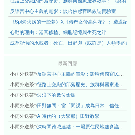
征路上交織的部落歷史、族群與國家邊界敘事： 《路有多
反語言中心主義的電影：談哈佛感官民族誌實驗室
《Spi烤火房的一些夢》X《傳奇女伶高菊花》： 透過紀
心動的理由：器官移植、細胞記憶與生死之絆
成為記憶的承載者：死亡、田野與（或許是）人類學的成
最新回應
小雨外送茶*
/
反語言中心主義的電影：談哈佛感官民族誌實驗室
小雨外送茶*
/
征路上交織的部落歷史、族群與國家邊界敘事： 《路有多長》、《高砂的翅膀》、《檔案／李光輝》
小雨外送茶*
/
波浪下的數位命脈
小雨外送茶*
/
田野無間：當「間諜」成為日常，信任角力下的情感伏流
小雨外送茶*
/
AI時代的（大學部）田野教學
小雨外送茶*
/
深時間跨域連結：一場原住民地熱會議的初步觀察