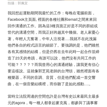
拍攝：郭佩宜
我回想起運動期間我最忙的工作：每晚在電腦前面，
Facebook主頁面, 裡面的各種社團和email之間來來回
回作溝通的工作。因為這3種頁面正好是不同的群組或
世代的溝通空間，而我正好跨越其中幾個。老人家憂心
著，年輕人亢奮著，中年人注視著….我就不在此洩漏
他們各自的程式語言的細節了。要強調的是，他們雖然
各有其感情的結構，但是仍舊在去年此時一起合作並締
造了23天的奇蹟，有誰可以說，他們沒有共同工作的
可能？？？？？而我曾用心的溝通經驗，讓我更有信心
要這樣說。這就像郭芝苑老師的台灣頌，雖然裡面有各
種樂器，不同的音調、音質，但是他們配成一首交響
曲，在一個音樂結構裡，而你聽了是如此感動….。
當時立法院周邊的空間也許是台灣有史以來最民主最多
元的agora，每一種人都拿起麥克風，都參與了議事審