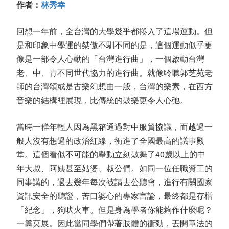
作者：
林秀幸
回想一年前，全台灣的大學幾乎都捲入了這場運動。但
是和印象中學運的桀傲不馴不同的是，這個運動似乎更
像是一部令人心動的「台灣進行曲」，一個啟動台灣
老、中、青不同世代協力的進行曲。就像聆聽郭芝苑老
師的台灣頌或是古樂幻想曲一般，台灣的樂素，在西方
音樂的結構裡展現，比傳統的鼓樂更令人心弛。
當時一群年輕人因為黑箱通過對中服貿協議，而越過一
般人沒有想過的政治紅線，衝進了全國最高的議事殿
堂。這個看似不可能的舉動立刻鼓舞了40歲以上的中
年大叔、阿姨甚至姑婆、叔公們。如同一位任職資工的
同事講的，過去幾年每次被請去公聽會，進行有關國家
資訊安全的聽證，苦口婆心的專家言論，最終都是存檔
「紀念」，狗吠火車。但是身為學者你能夠作什麼呢？
一籌莫展。因此當同學們帶著肢體的衝勁，丟開章法的