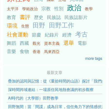
政治
宗教
性別
太平洋
學術政治
教學
書評
教育
歷史
民族誌
民族誌影片
田野
田野工作
環境
生態
考古
社會運動
節慶
紀錄片
經濟
選舉
舞蹈
西藏
電影
觀光
資本主義
音樂
食物
香港
馬來西亞
more tags
最新文章
疊加的認同與記憶：從《重拾時間的山語》探討「我們的」立場性(po
深時間跨域連結：一場原住民地熱會議的初步觀察
AI時代的（大學部）田野教學
田野無間：當「間諜」成為日常，信任角力下的情感伏流