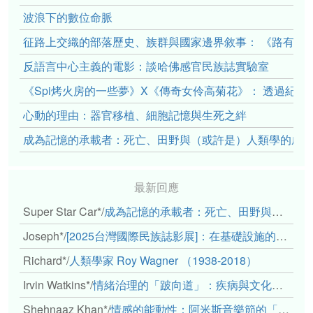
波浪下的數位命脈
征路上交織的部落歷史、族群與國家邊界敘事： 《路有多
反語言中心主義的電影：談哈佛感官民族誌實驗室
《Spi烤火房的一些夢》X《傳奇女伶高菊花》： 透過紀
心動的理由：器官移植、細胞記憶與生死之絆
成為記憶的承載者：死亡、田野與（或許是）人類學的成
最新回應
Super Star Car*
/
成為記憶的承載者：死亡、田野與（或許是）人類學的成年禮
Joseph*
/
[2025台灣國際民族誌影展]：在基礎設施的邊緣，聆聽人的呼吸
Richard*
/
人類學家 Roy Wagner （1938-2018）
Irvin Watkins*
/
情緒治理的「跛向道」：疾病與文化象徵的轉變舉例
Shehnaaz Khan*
/
情感的能動性：阿米斯音樂節的「對話觀察」