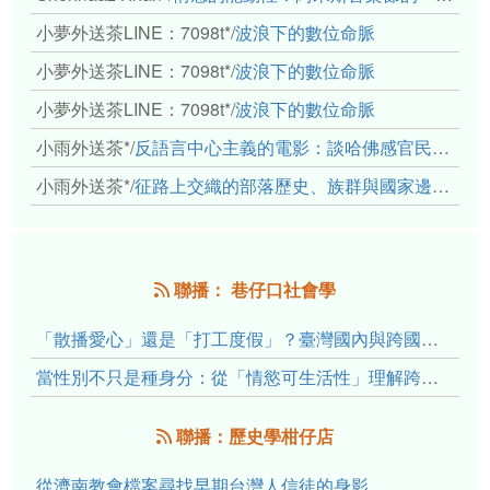
小夢外送茶LINE：7098t*
/
波浪下的數位命脈
小夢外送茶LINE：7098t*
/
波浪下的數位命脈
小夢外送茶LINE：7098t*
/
波浪下的數位命脈
小雨外送茶*
/
反語言中心主義的電影：談哈佛感官民族誌實驗室
小雨外送茶*
/
征路上交織的部落歷史、族群與國家邊界敘事： 《路有多長》、《高砂的翅膀》、《檔案／李光輝》
聯播： 巷仔口社會學
「散播愛心」還是「打工度假」？臺灣國內與跨國捐卵的利他修辭、金錢動機與身體代價
當性別不只是種身分：從「情慾可生活性」理解跨性別者的身體、慾望與認同探索
聯播：歷史學柑仔店
從濟南教會檔案尋找早期台灣人信徒的身影