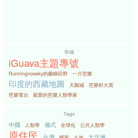
專欄
iGuava主題專號
Runningnoseky的蘭嶼田野
一片芭樂
印度的西藏地圖
天鵝城
芭樂籽大賞
芭樂電台
親愛的芭樂人類學家
Tags
中國
儀式
人類學
全球化
公共人類學
原住民
台灣
大洋洲
國家
土地