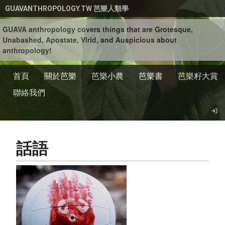
移至主內容
GUAVANTHROPOLOGY.TW 芭樂人類學
GUAVA anthropology covers things that are Grotesque,
Unabashed, Apostate, Virid, and Auspicious about
anthropology!
首頁
關於芭樂
芭樂小農
芭樂書
芭樂籽大賞
聯絡我們
話語