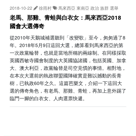
2018-10-22
徐雨村
馬來西亞
東南亞
政治
族群
選舉
老馬、那雞、青蛙與白衣女：馬來西亞2018
國會大選傳奇
從2010年天鵝城補選聽到「改變歌」至今，匆匆過了8
年。2018年5月9日這回大選，總算看到馬來西亞的第
一次政黨輪替，也就是當地所稱的兩線制。在同樣採取
英國西敏寺國會制度的大英國協諸國，包括英國、加拿
大、澳大利亞，政黨輪替是司空見慣的事情。相對地，
在本次大選前的執政聯盟國陣確實是難以撼動的長青
樹，已執政60年之久。這篇芭樂文，介紹一下這回大
選的傳奇角色，有老馬、那雞、青蛙，再加上意外踢了
臨門一腳的白衣女、人肉選票快遞。