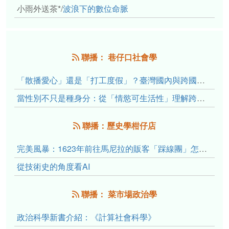
小雨外送茶*
/
波浪下的數位命脈
聯播： 巷仔口社會學
「散播愛心」還是「打工度假」？臺灣國內與跨國捐卵的利他修辭、金錢動機與身體代價
當性別不只是種身分：從「情慾可生活性」理解跨性別者的身體、慾望與認同探索
聯播：歷史學柑仔店
完美風暴：1623年前往馬尼拉的販客「踩線團」怎麼會困死於澎湖?
從技術史的角度看AI
聯播： 菜市場政治學
政治科學新書介紹：《計算社會科學》