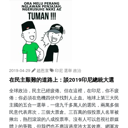
2019-04-29
趙恩潔
印尼
選舉
政治
在民主艱難的道路上：談2019印尼總統大選
全球政治，民主已經疲倦。但在這裡，在印尼，你不疲
倦；你必須在危機四伏中找對人止血。地球上第三大民
主國的五合一選舉，一億九千多萬人的選民，兩萬多個
民意代表席次，三個大票倉。三百萬的假投票人名單被
揪出，熱烈滾滾的八成投票率。沒有人可以忽視社群媒
體上的爭戰，但我們也不應該過度誇大其效應。網軍攻