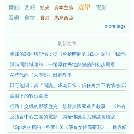
選舉
舞蹈
西藏
電影
觀光
資本主義
音樂
食物
香港
馬來西亞
more tags
最新文章
疊加的認同與記憶：從《重拾時間的山語》探討「我們的」立場性(po
深時間跨域連結：一場原住民地熱會議的初步觀察
AI時代的（大學部）田野教學
田野無間：當「間諜」成為日常，信任角力下的情感伏流
波浪下的數位命脈
征路上交織的部落歷史、族群與國家邊界敘事： 《路有多
反語言中心主義的電影：談哈佛感官民族誌實驗室
《Spi烤火房的一些夢》X《傳奇女伶高菊花》： 透過紀