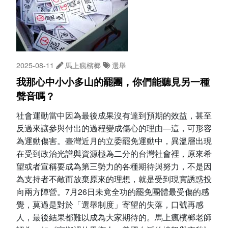
2025-08-11
馬上瘋檳榔
選舉
我那心中小小多山的罷團，你們能聽見另一種
聲音嗎？
社會運動當中因為最後成果沒有達到預期的效益，甚至
反過來讓參與付出的過程變成傷心的理由—這，可形容
為運動傷害。臺灣近月的立委罷免運動中，異溫層出現
在受到政治光譜與資源極為二分的台灣社會裡，原來希
望或者宣稱要成為第三勢力的各種期待與努力，不是因
為支持者不敵而放棄原來的理想，就是受到現實誘惑投
向兩方陣營。7月26日未竟全功的罷免團體最受傷的感
覺，莫過是對於「選舉制度」寄望的失落，口號再感
人，最後結果都難以成為大家期待的。馬上瘋檳榔老師