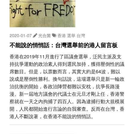
2020-01-07
光合菌
香港
選舉
台灣
不能說的悄悄話：台灣選舉前的港人留言板
香港在2019年11月進行了區議會選舉，泛民主派及支
持抗爭運動的政治素人得到選民加持，獲得壓倒性的議
席數目。但是，以票數而言，其實大約是64波，難以
說成是壓倒性勝利。換句話說，這場選舉只是新一輪政
治抗衡的開始，各政治陣營都難以安枕，抗爭長路漫
漫。新一屆地方議會的代議士在元旦才剛上任，香港警
察就在一天之內拘捕了四百人。因為逮捕行動大規模展
開，人民都開始進行言論的自我審查。反而在台灣，香
港人不斷說著，在香港不能說的悄悄話。