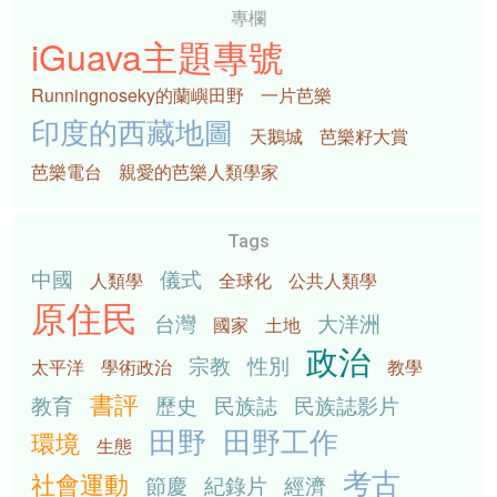
專欄
iGuava主題專號
Runningnoseky的蘭嶼田野
一片芭樂
印度的西藏地圖
天鵝城
芭樂籽大賞
芭樂電台
親愛的芭樂人類學家
Tags
中國
儀式
人類學
全球化
公共人類學
原住民
台灣
大洋洲
國家
土地
政治
宗教
性別
太平洋
學術政治
教學
書評
教育
歷史
民族誌
民族誌影片
田野
田野工作
環境
生態
考古
社會運動
節慶
紀錄片
經濟