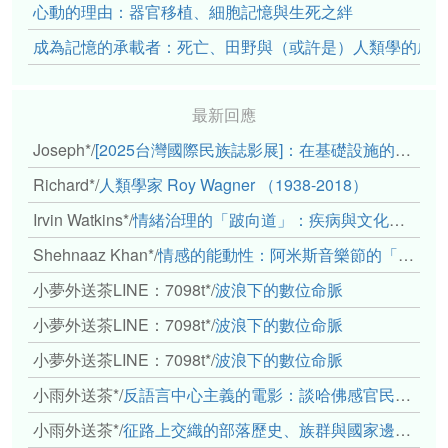
心動的理由：器官移植、細胞記憶與生死之絆
成為記憶的承載者：死亡、田野與（或許是）人類學的成
最新回應
Joseph*
/
[2025台灣國際民族誌影展]：在基礎設施的邊緣，聆聽人的呼吸
Richard*
/
人類學家 Roy Wagner （1938-2018）
Irvin Watkins*
/
情緒治理的「跛向道」：疾病與文化象徵的轉變舉例
Shehnaaz Khan*
/
情感的能動性：阿米斯音樂節的「對話觀察」
小夢外送茶LINE：7098t*
/
波浪下的數位命脈
小夢外送茶LINE：7098t*
/
波浪下的數位命脈
小夢外送茶LINE：7098t*
/
波浪下的數位命脈
小雨外送茶*
/
反語言中心主義的電影：談哈佛感官民族誌實驗室
小雨外送茶*
/
征路上交織的部落歷史、族群與國家邊界敘事： 《路有多長》、《高砂的翅膀》、《檔案／李光輝》