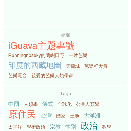
專欄
iGuava主題專號
Runningnoseky的蘭嶼田野
一片芭樂
印度的西藏地圖
天鵝城
芭樂籽大賞
芭樂電台
親愛的芭樂人類學家
Tags
中國
儀式
人類學
全球化
公共人類學
原住民
台灣
大洋洲
國家
土地
政治
宗教
性別
太平洋
學術政治
教學