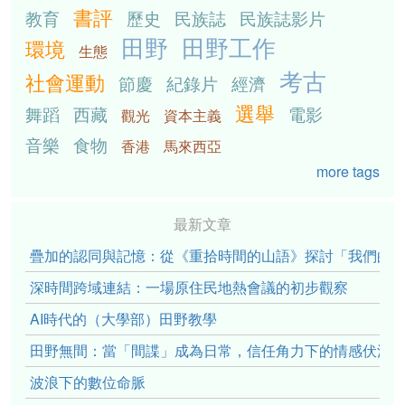
書評
教育
歷史
民族誌
民族誌影片
田野
田野工作
環境
生態
考古
社會運動
節慶
紀錄片
經濟
選舉
舞蹈
西藏
電影
觀光
資本主義
音樂
食物
香港
馬來西亞
more tags
最新文章
疊加的認同與記憶：從《重拾時間的山語》探討「我們的」立場性(po
深時間跨域連結：一場原住民地熱會議的初步觀察
AI時代的（大學部）田野教學
田野無間：當「間諜」成為日常，信任角力下的情感伏流
波浪下的數位命脈