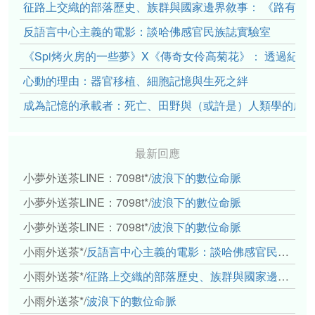
征路上交織的部落歷史、族群與國家邊界敘事： 《路有多
反語言中心主義的電影：談哈佛感官民族誌實驗室
《Spi烤火房的一些夢》X《傳奇女伶高菊花》： 透過紀
心動的理由：器官移植、細胞記憶與生死之絆
成為記憶的承載者：死亡、田野與（或許是）人類學的成
最新回應
小夢外送茶LINE：7098t*
/
波浪下的數位命脈
小夢外送茶LINE：7098t*
/
波浪下的數位命脈
小夢外送茶LINE：7098t*
/
波浪下的數位命脈
小雨外送茶*
/
反語言中心主義的電影：談哈佛感官民族誌實驗室
小雨外送茶*
/
征路上交織的部落歷史、族群與國家邊界敘事： 《路有多長》、《高砂的翅膀》、《檔案／李光輝》
小雨外送茶*
/
波浪下的數位命脈