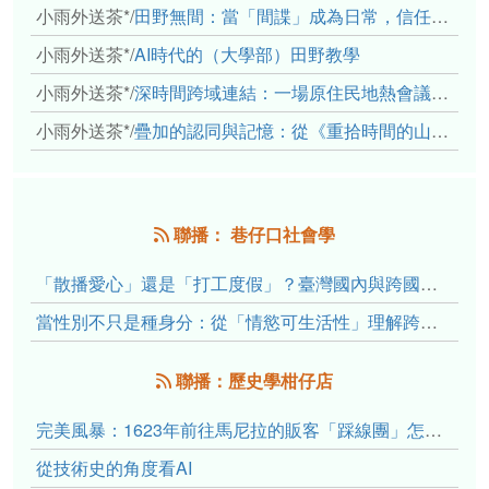
小雨外送茶*
/
田野無間：當「間諜」成為日常，信任角力下的情感伏流
小雨外送茶*
/
AI時代的（大學部）田野教學
小雨外送茶*
/
深時間跨域連結：一場原住民地熱會議的初步觀察
小雨外送茶*
/
疊加的認同與記憶：從《重拾時間的山語》探討「我們的」立場性(positionality)
聯播： 巷仔口社會學
「散播愛心」還是「打工度假」？臺灣國內與跨國捐卵的利他修辭、金錢動機與身體代價
當性別不只是種身分：從「情慾可生活性」理解跨性別者的身體、慾望與認同探索
聯播：歷史學柑仔店
完美風暴：1623年前往馬尼拉的販客「踩線團」怎麼會困死於澎湖?
從技術史的角度看AI