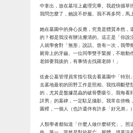
中拿出，放在墓埕上處理完畢。我趕快循草
我問怎麼了，她說不舒服。我不再多問，馬
她在墓園中的身心反應，究竟是體質本然，
的？都是我沒有辦法釐清的。這正是「你說
人就學會對「無形」說話。曾有一次，我帶
屍骨上的牙齒。一位同學雙手緊握，不敢動
老師要我拔的，有事情去找羅老師！」
佐倉公墓管理員常指引我去看墓園中「特別
去墓地最初的田野工作是照相。我找尋斷壁
的，尤其是盤據昆蟲的破骨甕吸引。我每看
詳男」的墓碑，一定駐足攝影。我常在傍晚
園裡，一個人（也許還伴有許多「好兄弟」
人類學者都知道「什麼人做什麼研究」。照
件。第一，當然是對於死亡、屍體、墳墓沒