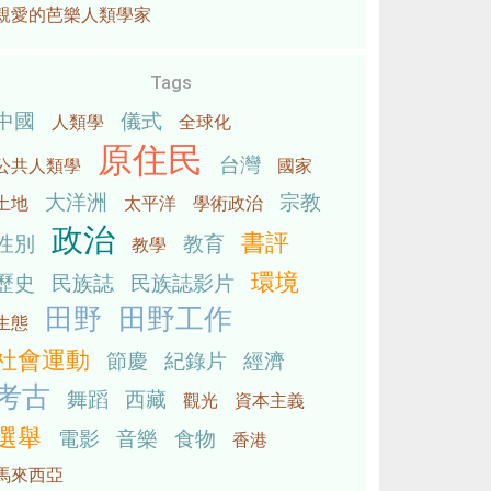
親愛的芭樂人類學家
Tags
中國
儀式
人類學
全球化
原住民
台灣
公共人類學
國家
大洋洲
宗教
土地
太平洋
學術政治
政治
書評
性別
教育
教學
環境
歷史
民族誌
民族誌影片
田野
田野工作
生態
社會運動
節慶
紀錄片
經濟
考古
舞蹈
西藏
觀光
資本主義
選舉
電影
音樂
食物
香港
馬來西亞