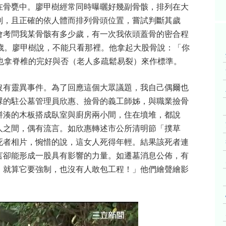
在骨甕中。廖甲樹經常同時曝曬好幾副骨骸，排列在大
別，且正確的依人體而排列骨頭位置，嘗試判斷其歲
會考問我某骨骸有多少歲，有一次我依頭蓋骨的密合程
歲。廖甲樹說，不能只看那裡。他拿起大股骨說：「你
也拿脊椎的完好與否（老人多疏鬆易裂）來作標準。
沒有靈異事件。為了回應這個大眾議題，我自己偶爾也
課的駐公墓管理員欣惠、撿骨的義工師姊，與職業撿骨
拼湊的木板搭成臥室與廚房兩小間，住在墳堆，都說
人之間，偶有流言。如欣惠轉述市公所清明節「撲草
死者相片，惋惜的說，這女人死得年輕。結果該死者連
言卻能形成一股具有影響的力量。如遷墓消息公佈，有
。就算它要強制，也沒有人敢包工程！」他們繪聲繪影
。