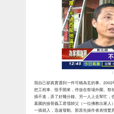
（
我自己卻真實遇到一件可稱為玄的事。200
把工程車、怪手開來，停放在祭場外圍。祭
插不進，弄了好幾分鐘。另一人上去幫忙，
墓園的撿骨義工君儒師父（一位佛教出家人
一插就入，迅速發動。那原先操作者表情驚