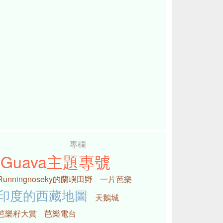
專欄
iGuava主題專號
Runningnoseky的蘭嶼田野
一片芭樂
印度的西藏地圖
天鵝城
芭樂籽大賞
芭樂電台