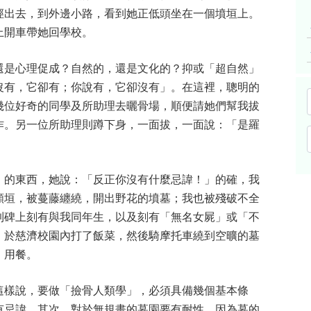
徑出去，到外邊小路，看到她正低頭坐在一個墳垣上。
上開車帶她回學校。
還是心理促成？自然的，還是文化的？抑或「超自然」
沒有，它卻有；你說有，它卻沒有」。在這裡，聰明的
幾位好奇的同學及所助理去曬骨場，順便請她們幫我拔
作。另一位所助理則蹲下身，一面拔，一面說：「是羅
」的東西，她說：「反正你沒有什麼忌諱！」的確，我
頹垣，被蔓藤纏繞，開出野花的墳墓；我也被殘破不全
到碑上刻有與我同年生，以及刻有「無名女屍」或「不
，於慈濟校園內打了飯菜，然後騎摩托車繞到空曠的墓
）用餐。
這樣說，要做「撿骨人類學」，必須具備幾個基本條
有忌諱。其次，對於無規畫的墓園要有耐性。因為墓的