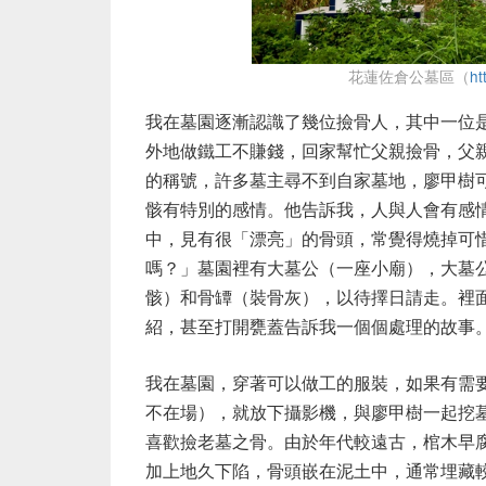
花蓮佐倉公墓區（
ht
我在墓園逐漸認識了幾位撿骨人，其中一位是
外地做鐵工不賺錢，回家幫忙父親撿骨，父
的稱號，許多墓主尋不到自家墓地，廖甲樹
骸有特別的感情。他告訴我，人與人會有感
中，見有很「漂亮」的骨頭，常覺得燒掉可
嗎？」墓園裡有大墓公（一座小廟），大墓
骸）和骨罈（裝骨灰），以待擇日請走。裡
紹，甚至打開甕蓋告訴我一個個處理的故事
我在墓園，穿著可以做工的服裝，如果有需
不在場），就放下攝影機，與廖甲樹一起挖
喜歡撿老墓之骨。由於年代較遠古，棺木早腐
加上地久下陷，骨頭嵌在泥土中，通常埋藏