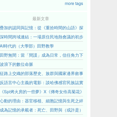
more tags
最新文章
疊加的認同與記憶：從《重拾時間的山語》探討「我們的」立場性(posit
深時間跨域連結：一場原住民地熱會議的初步觀察
AI時代的（大學部）田野教學
田野無間：當「間諜」成為日常，信任角力下的情感伏流
波浪下的數位命脈
征路上交織的部落歷史、族群與國家邊界敘事： 《路有多長》
反語言中心主義的電影：談哈佛感官民族誌實驗室
《Spi烤火房的一些夢》X《傳奇女伶高菊花》： 透過紀錄片
心動的理由：器官移植、細胞記憶與生死之絆
成為記憶的承載者：死亡、田野與（或許是）人類學的成年禮