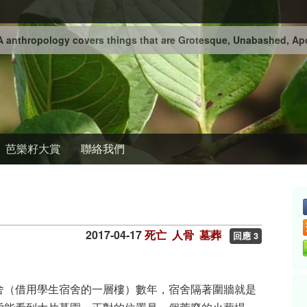
 anthropology covers things that are Grotesque, Unabashed, Apo
芭樂籽大賞
聯絡我們
2017-04-17
死亡
人骨
墓葬
回應 3
舍（借用學生宿舍的一層樓）數年，宿舍隔著圍牆就是