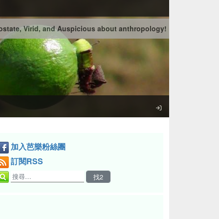
state, Virid, and Auspicious about anthropology!
加入芭樂粉絲團
訂閱RSS