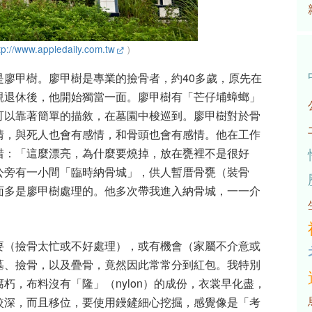
tp://www.appledaily.com.tw
）
廖甲樹。廖甲樹是專業的撿骨者，約40多歲，原先在
親退休後，他開始獨當一面。廖甲樹有「芒仔埔蟑螂」
可以靠著簡單的描敘，在墓園中梭巡到。廖甲樹對於骨
情，與死人也會有感情，和骨頭也會有感情。他在工作
惜：「這麼漂亮，為什麼要燒掉，放在甕裡不是很好
公旁有一小間「臨時納骨城」，供人暫厝骨甕（裝骨
面多是廖甲樹處理的。他多次帶我進入納骨城，一一介
。
要（撿骨太忙或不好處理），或有機會（家屬不介意或
墓、撿骨，以及疊骨，竟然因此常常分到紅包。我特別
朽，布料沒有「隆」（nylon）的成份，衣裳早化盡，
較深，而且移位，要使用鏝鏟細心挖掘，感覺像是「考