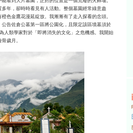
戶能看到大片墓園，正對的位置是一個荒廢的火葬場。
置多年，卻時時看見有人活動。整個墓園經常綠意盎
有橙色金鷹花漫延綻放。我漸漸有了走入探看的念頭。
，公告佐倉公墓第一區將公園化，且限定該區墳墓須於
我身為人類學家對於「即將消失的文化」之危機感。我開始
撿骨歲月。