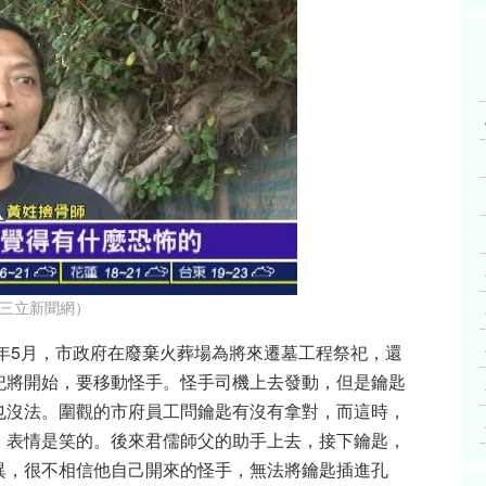
三立新聞網）
2年5月，市政府在廢棄火葬場為將來遷墓工程祭祀，還
祀將開始，要移動怪手。怪手司機上去發動，但是鑰匙
也沒法。圍觀的市府員工問鑰匙有沒有拿對，而這時，
）表情是笑的。後來君儒師父的助手上去，接下鑰匙，
異，很不相信他自己開來的怪手，無法將鑰匙插進孔