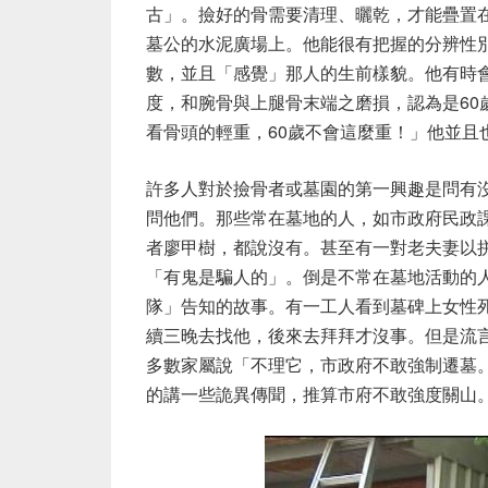
古」。撿好的骨需要清理、曬乾，才能疊置
墓公的水泥廣場上。他能很有把握的分辨性
數，並且「感覺」那人的生前樣貌。他有時
度，和腕骨與上腿骨末端之磨損，認為是60
看骨頭的輕重，60歲不會這麼重！」他並且
許多人對於撿骨者或墓園的第一興趣是問有
問他們。那些常在墓地的人，如市政府民政
者廖甲樹，都說沒有。甚至有一對老夫妻以
「有鬼是騙人的」。倒是不常在墓地活動的
隊」告知的故事。有一工人看到墓碑上女性
續三晚去找他，後來去拜拜才沒事。但是流
多數家屬說「不理它，市政府不敢強制遷墓
的講一些詭異傳聞，推算市府不敢強度關山