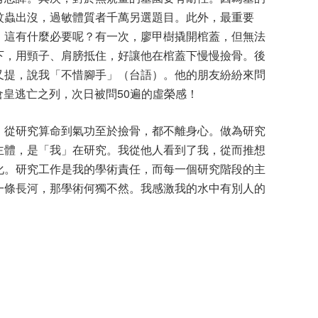
蚊蟲出沒，過敏體質者千萬另選題目。此外，最重要
。這有什麼必要呢？有一次，廖甲樹撬開棺蓋，但無法
下，用頸子、肩膀抵住，好讓他在棺蓋下慢慢撿骨。後
又提，說我「不惜腳手」（台語）。他的朋友紛紛來問
者倉皇逃亡之列，次日被問50遍的虛榮感！
，從研究算命到氣功至於撿骨，都不離身心。做為研究
主體，是「我」在研究。我從他人看到了我，從而推想
化。研究工作是我的學術責任，而每一個研究階段的主
一條長河，那學術何獨不然。我感激我的水中有別人的
。