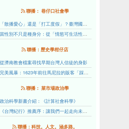
聯播： 巷仔口社會學
「散播愛心」還是「打工度假」？臺灣國內與跨國捐卵的利他修辭、金錢動機與身體代價
當性別不只是種身分：從「情慾可生活性」理解跨性別者的身體、慾望與認同探索
聯播：歷史學柑仔店
從濟南教會檔案尋找早期台灣人信徒的身影
完美風暴：1623年前往馬尼拉的販客「踩線團」怎麼會困死於澎湖?
聯播： 菜市場政治學
政治科學新書介紹：《計算社會科學》
《台灣紀行》推薦序：讓我們一起走向未來文明的備忘錄
聯播：科技。人文。涵多路。