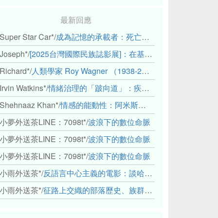
最新回應
Super Star Car*
/
成為記憶的承載者：死亡、田野與（或許是）人類學的成年禮
Joseph*
/
[2025台灣國際民族誌影展]：在基礎設施的邊緣，聆聽人的呼吸
Richard*
/
人類學家 Roy Wagner （1938-2018）
Irvin Watkins*
/
情緒治理的「跛向道」：疾病與文化象徵的轉變舉例
Shehnaaz Khan*
/
情感的能動性：阿米斯音樂節的「對話觀察」
小夢外送茶LINE：7098t*
/
波浪下的數位命脈
小夢外送茶LINE：7098t*
/
波浪下的數位命脈
小夢外送茶LINE：7098t*
/
波浪下的數位命脈
小雨外送茶*
/
反語言中心主義的電影：談哈佛感官民族誌實驗室
小雨外送茶*
/
征路上交織的部落歷史、族群與國家邊界敘事： 《路有多長》、《高砂的翅膀》、《檔案／李光輝》