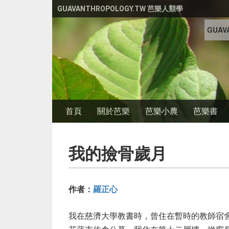
移至主內容
GUAVANTHROPOLOGY.TW 芭樂人類學
GUAVA
首頁
關於芭樂
芭樂小農
芭樂書
我的撿骨歲月
作者：
羅正心
我在慈濟大學教書時，曾住在暫時的教師宿