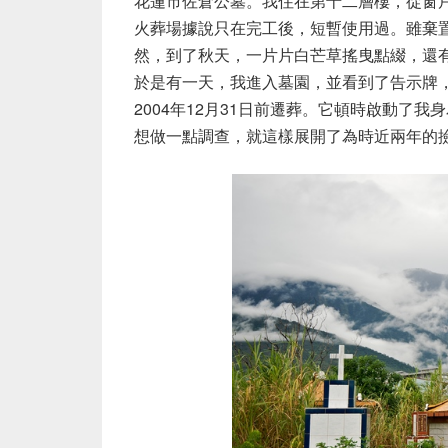
花蓮市佐倉公墓。我住在第十二層樓，從窗
火葬場據說只在完工後，短暫使用過。雖棄
然，到了秋天，一片片白芒草搖曳點綴，還
於是有一天，我進入墓園，並看到了告示牌
2004年12月31日前遷葬。它頓時啟動了
想做一點調查，就這樣展開了為時近兩年的