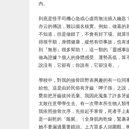
內。
到底是怪手司機心急或心虛而無法插入鑰匙
亦云的傳說，難以循名核實。例如，做墓的
不知道，但是做錯了，不會有好下場。就算
得很平順，身體健康，縱然有些事故，也有
到『無形』很多幫助！」這一類的「靈感事
做為證據？個人的身體感受、運勢高低，算
說沒有，它卻有；你說有，它卻沒有。」
學校中，對我的撿骨田野表興趣的有一位同
給他。這是由於民俗有牙齒「呷子孫」之說
甕前把牙齒拔掉丟棄。我因此蒐集了許多牙
太敢任意帶學生去。有一次帶本所生物人類
我依照撿骨次序，先拾起手掌骨，死者手上
是一副乾的「蔭屍」（全身肌肉乾燥，緊裹
她不要漏過重要鏡頭。上方眾多人頭圍觀，