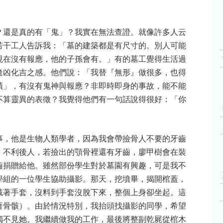
？還是真的有「鬼」？我實在無法查證。就像許多人云
若干工人告訴我：「墓的建築都是有尺寸的。別人可能
現在沒有報應，他的子孫會有。」有的墓工覺得生活過
逢凶化吉之感。他們說：「我替『無形』做很多，也得
蹟」，有沒有鬼神與報應？非即時即身的事故，能不能
不算靈異的表徵？我覺得他們有一句話說得很好：「你
事，他是生物人類學者，因為我會帶撿骨人不要的牙齒
，不利後人，若撿出的顎骨裡還有牙齒，廖甲樹會在裝
齒捐贈給他。雖然部份學生對於墓園有興趣，可是我不
學組的一位學生協助攝影。那天，挖墳畢，揭開棺蓋，
戴著手套，沒料到手套沒脫下來，整個上身卻坐起。這
著骨骸）。由於情況特別，我抬頭找攝影的同學，希望
獨不見她。我繼續做我的工作，最後將整副乾屍從棺木