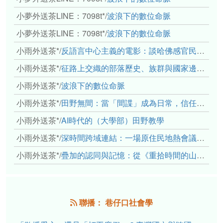
小夢外送茶LINE：7098t*
/
波浪下的數位命脈
小夢外送茶LINE：7098t*
/
波浪下的數位命脈
小雨外送茶*
/
反語言中心主義的電影：談哈佛感官民族誌實驗室
小雨外送茶*
/
征路上交織的部落歷史、族群與國家邊界敘事： 《路有多長》、《高砂的翅膀》、《檔案／李光輝》
小雨外送茶*
/
波浪下的數位命脈
小雨外送茶*
/
田野無間：當「間諜」成為日常，信任角力下的情感伏流
小雨外送茶*
/
AI時代的（大學部）田野教學
小雨外送茶*
/
深時間跨域連結：一場原住民地熱會議的初步觀察
小雨外送茶*
/
疊加的認同與記憶：從《重拾時間的山語》探討「我們的」立場性(positionality)
聯播： 巷仔口社會學