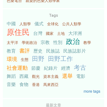
芭樂電台
親愛的芭樂人類學家
Tags
中國
儀式
人類學
全球化
公共人類學
原住民
台灣
大洋洲
國家
土地
政治
宗教
性別
太平洋
學術政治
教學
書評
教育
歷史
民族誌
民族誌影片
田野
田野工作
環境
生態
考古
社會運動
節慶
紀錄片
經濟
選舉
舞蹈
西藏
電影
觀光
資本主義
音樂
食物
香港
馬來西亞
more tags
最新文章