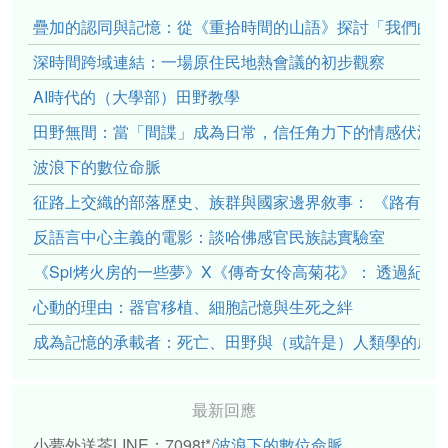
疊加的認同與記憶：從《重拾時間的山語》探討「我們的」立場性(po
深時間跨域連結：一場原住民地熱會議的初步觀察
AI時代的（大學部）田野教學
田野無間：當「間諜」成為日常，信任角力下的情感伏流
波浪下的數位命脈
征路上交織的部落歷史、族群與國家邊界敘事： 《路有多
反語言中心主義的電影：談哈佛感官民族誌實驗室
《Spi烤火房的一些夢》X《傳奇女伶高菊花》： 透過紀
心動的理由：器官移植、細胞記憶與生死之絆
成為記憶的承載者：死亡、田野與（或許是）人類學的成
最新回應
小夢外送茶LINE：7098t*
/
波浪下的數位命脈