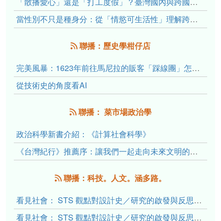
「散播愛心」還是「打工度假」？臺灣國內與跨國捐卵的利他修辭、金錢動機與身體代價
當性別不只是種身分：從「情慾可生活性」理解跨性別者的身體、慾望與認同探索
聯播：歷史學柑仔店
完美風暴：1623年前往馬尼拉的販客「踩線團」怎麼會困死於澎湖?
從技術史的角度看AI
聯播： 菜市場政治學
政治科學新書介紹：《計算社會科學》
《台灣紀行》推薦序：讓我們一起走向未來文明的備忘錄
聯播：科技。人文。涵多路。
看見社會： STS 觀點對設計史／研究的啟發與反思（下）
看見社會： STS 觀點對設計史／研究的啟發與反思（上）