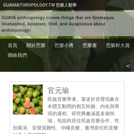
移至主內容
GUAVANTHROPOLOGY.TW 芭樂人類學
GUAVA anthropology covers things that are Grotesque,
Unabashed, Apostate, Virid, and Auspicious about
anthropology!
首頁
關於芭樂
芭樂小農
芭樂書
芭樂籽大賞
聯絡我們
官元瑜
民族音樂學者。著迷於音聲現象在
本體互動間的相互聆聽、內化與再
現的過程。研究興趣涵蓋多個領
域，包括跨原住民族音樂合作、性
別展演、音聲混雜性、沖繩音樂、臺灣原住民音樂