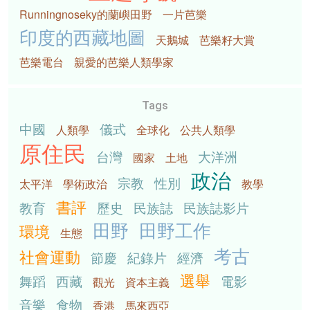
Runningnoseky的蘭嶼田野
一片芭樂
印度的西藏地圖
天鵝城
芭樂籽大賞
芭樂電台
親愛的芭樂人類學家
Tags
中國
儀式
人類學
全球化
公共人類學
原住民
台灣
大洋洲
國家
土地
政治
宗教
性別
太平洋
學術政治
教學
書評
教育
歷史
民族誌
民族誌影片
田野
田野工作
環境
生態
考古
社會運動
節慶
紀錄片
經濟
選舉
舞蹈
西藏
電影
觀光
資本主義
音樂
食物
香港
馬來西亞