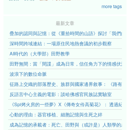
more tags
最新文章
疊加的認同與記憶：從《重拾時間的山語》探討「我們的」立場性(po
深時間跨域連結：一場原住民地熱會議的初步觀察
AI時代的（大學部）田野教學
田野無間：當「間諜」成為日常，信任角力下的情感伏流
波浪下的數位命脈
征路上交織的部落歷史、族群與國家邊界敘事： 《路有多
反語言中心主義的電影：談哈佛感官民族誌實驗室
《Spi烤火房的一些夢》X《傳奇女伶高菊花》： 透過紀
心動的理由：器官移植、細胞記憶與生死之絆
成為記憶的承載者：死亡、田野與（或許是）人類學的成