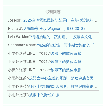
最新回應
Joseph*
/
[2025台灣國際民族誌影展]：在基礎設施的邊緣，聆聽人的呼吸
Richard*
/
人類學家 Roy Wagner （1938-2018）
Irvin Watkins*
/
情緒治理的「跛向道」：疾病與文化象徵的轉變舉例
Shehnaaz Khan*
/
情感的能動性：阿米斯音樂節的「對話觀察」
小夢外送茶LINE：7098t*
/
波浪下的數位命脈
小夢外送茶LINE：7098t*
/
波浪下的數位命脈
小夢外送茶LINE：7098t*
/
波浪下的數位命脈
小雨外送茶*
/
反語言中心主義的電影：談哈佛感官民族誌實驗室
小雨外送茶*
/
征路上交織的部落歷史、族群與國家邊界敘事： 《路有多長》、《高砂的翅膀》、《檔案／李光輝》
小雨外送茶*
/
波浪下的數位命脈