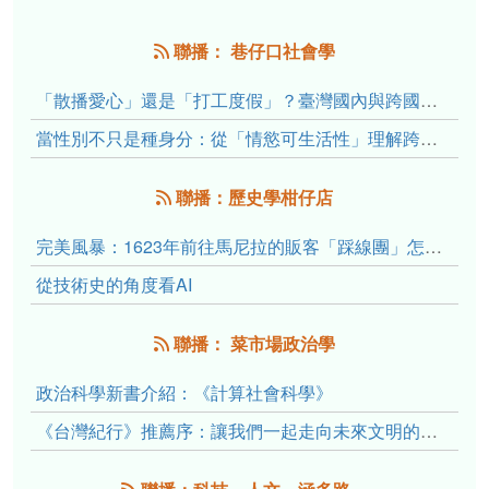
聯播： 巷仔口社會學
「散播愛心」還是「打工度假」？臺灣國內與跨國捐卵的利他修辭、金錢動機與身體代價
當性別不只是種身分：從「情慾可生活性」理解跨性別者的身體、慾望與認同探索
聯播：歷史學柑仔店
完美風暴：1623年前往馬尼拉的販客「踩線團」怎麼會困死於澎湖?
從技術史的角度看AI
聯播： 菜市場政治學
政治科學新書介紹：《計算社會科學》
《台灣紀行》推薦序：讓我們一起走向未來文明的備忘錄