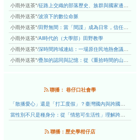
小雨外送茶*
/
征路上交織的部落歷史、族群與國家邊界敘事： 《路有多長》、《高砂的翅膀》、《檔案／李光輝》
小雨外送茶*
/
波浪下的數位命脈
小雨外送茶*
/
田野無間：當「間諜」成為日常，信任角力下的情感伏流
小雨外送茶*
/
AI時代的（大學部）田野教學
小雨外送茶*
/
深時間跨域連結：一場原住民地熱會議的初步觀察
小雨外送茶*
/
疊加的認同與記憶：從《重拾時間的山語》探討「我們的」立場性(positionality)
聯播： 巷仔口社會學
「散播愛心」還是「打工度假」？臺灣國內與跨國捐卵的利他修辭、金錢動機與身體代價
當性別不只是種身分：從「情慾可生活性」理解跨性別者的身體、慾望與認同探索
聯播：歷史學柑仔店