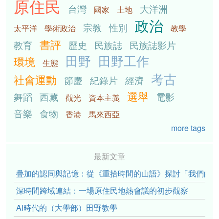
原住民
台灣
大洋洲
國家
土地
政治
宗教
性別
太平洋
學術政治
教學
書評
教育
歷史
民族誌
民族誌影片
田野
田野工作
環境
生態
考古
社會運動
節慶
紀錄片
經濟
選舉
舞蹈
西藏
電影
觀光
資本主義
音樂
食物
香港
馬來西亞
more tags
最新文章
疊加的認同與記憶：從《重拾時間的山語》探討「我們的」立場性(po
深時間跨域連結：一場原住民地熱會議的初步觀察
AI時代的（大學部）田野教學