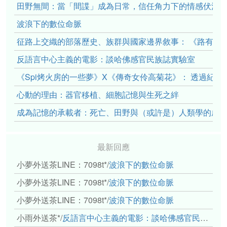
田野無間：當「間諜」成為日常，信任角力下的情感伏流
波浪下的數位命脈
征路上交織的部落歷史、族群與國家邊界敘事： 《路有多
反語言中心主義的電影：談哈佛感官民族誌實驗室
《Spi烤火房的一些夢》X《傳奇女伶高菊花》： 透過紀
心動的理由：器官移植、細胞記憶與生死之絆
成為記憶的承載者：死亡、田野與（或許是）人類學的成
最新回應
小夢外送茶LINE：7098t*
/
波浪下的數位命脈
小夢外送茶LINE：7098t*
/
波浪下的數位命脈
小夢外送茶LINE：7098t*
/
波浪下的數位命脈
小雨外送茶*
/
反語言中心主義的電影：談哈佛感官民族誌實驗室