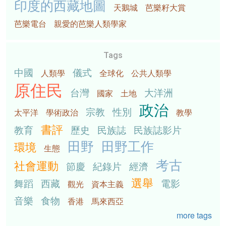
印度的西藏地圖
天鵝城
芭樂籽大賞
芭樂電台
親愛的芭樂人類學家
Tags
中國
儀式
人類學
全球化
公共人類學
原住民
台灣
大洋洲
國家
土地
政治
宗教
性別
太平洋
學術政治
教學
書評
教育
歷史
民族誌
民族誌影片
田野
田野工作
環境
生態
考古
社會運動
節慶
紀錄片
經濟
選舉
舞蹈
西藏
電影
觀光
資本主義
音樂
食物
香港
馬來西亞
more tags