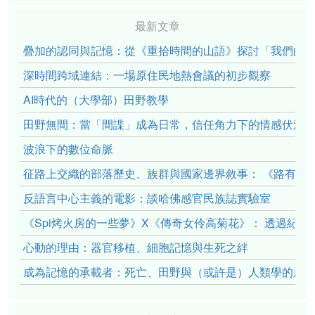
最新文章
疊加的認同與記憶：從《重拾時間的山語》探討「我們的」立場性(po
深時間跨域連結：一場原住民地熱會議的初步觀察
AI時代的（大學部）田野教學
田野無間：當「間諜」成為日常，信任角力下的情感伏流
波浪下的數位命脈
征路上交織的部落歷史、族群與國家邊界敘事： 《路有多
反語言中心主義的電影：談哈佛感官民族誌實驗室
《Spi烤火房的一些夢》X《傳奇女伶高菊花》： 透過紀
心動的理由：器官移植、細胞記憶與生死之絆
成為記憶的承載者：死亡、田野與（或許是）人類學的成