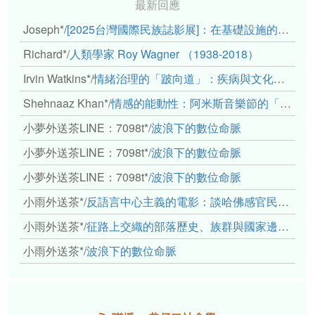
最新回應
Joseph*
/
[2025台灣國際民族誌影展]：在基礎設施的邊緣，聆聽人的呼吸
Richard*
/
人類學家 Roy Wagner （1938-2018）
Irvin Watkins*
/
情緒治理的「跛向道」：疾病與文化象徵的轉變舉例
Shehnaaz Khan*
/
情感的能動性：阿米斯音樂節的「對話觀察」
小夢外送茶LINE：7098t*
/
波浪下的數位命脈
小夢外送茶LINE：7098t*
/
波浪下的數位命脈
小夢外送茶LINE：7098t*
/
波浪下的數位命脈
小雨外送茶*
/
反語言中心主義的電影：談哈佛感官民族誌實驗室
小雨外送茶*
/
征路上交織的部落歷史、族群與國家邊界敘事： 《路有多長》、《高砂的翅膀》、《檔案／李光輝》
小雨外送茶*
/
波浪下的數位命脈