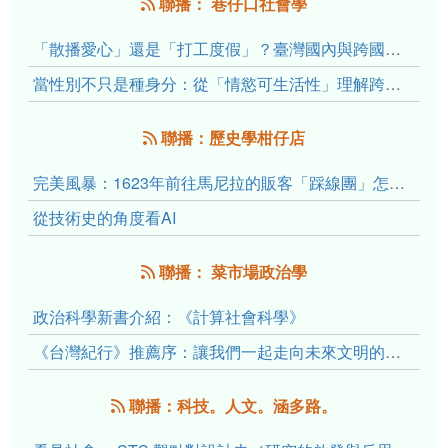
聯播： 巷仔口社會學
「散播愛心」還是「打工度假」？臺灣國內與跨國捐卵的利他修辭、金錢動機與身體代價
當性別不只是種身分：從「情慾可生活性」理解跨性別者的身體、慾望與認同探索
聯播：歷史學柑仔店
完美風暴：1623年前往馬尼拉的販客「踩線團」怎麼會困死於澎湖?
從技術史的角度看AI
聯播： 菜市場政治學
政治科學新書介紹：《計算社會科學》
《台灣紀行》推薦序：讓我們一起走向未來文明的備忘錄
聯播：科技。人文。涵多路。