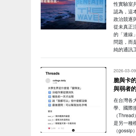
性實驗室
認為，這
政治競逐
從未真正
的「連線
問題，而是
純的通訊
2026-03-09
脆與卡
與弱者
在台灣各
學、國際
（Thre
是另一種
（goss