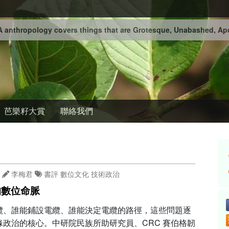
 anthropology covers things that are Grotesque, Unabashed, Apo
芭樂籽大賞
聯絡我們
李梅君
書評
數位文化
技術政治
的數位命脈
纜、誰能鋪設電纜、誰能決定電纜的路徑，這些問題逐
緣政治的核心。中研院民族所助研究員、CRC 賽伯格韌