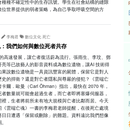
會種種不確定性中的生存訊號。學生在社會結構的縫隙
數位世界提供的弱者策略，為自己爭取呼吸空間的方
李梅君
數位文化
死亡
魂：我們如何與數位死者共存
I 的高速發展，讓亡者復活蔚為流行。張雨生、李玟、鄧
哥亮等已故藝人的影音資料成為數位遺物，讓AI 技術得
如果說數位遺物是一具資訊豐富的屍體，保留它是對人
歷史的捍衛？還是對亡者隱私與尊嚴的侵犯？《雲端亡
卡爾．歐曼（Carl Öhman）指出，最快在 2070 年，
死者數量就可能會超過生者，而亡者即將塞爆伺服器，
間裡，生者將前所未有地大規模與亡者比鄰而居。今天
紹《雲端亡魂》一書的李梅君老師提醒，在後死亡處境
將日日遭遇「保留或刪除」的難題。資料遠比我們想像
弱。