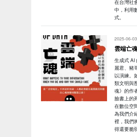
在台灣社
中，利用
式。
2025-06-03
雲端亡
生成式 A
麗君、豬
以演練。
類文明與
魂》的作者
臉書上的
在數位空
為我們介
裡，我們
得還要脆