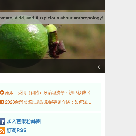
state, Virid, and Auspicious about anthropology!
婚姻、愛情（個體）政治經濟學：讀邱筱喬《Visions of Marriage: Politics and Family on Kinmen, 1920–2020》
2023台灣國際民族誌影展專題介紹：如何媒介，怎樣記憶？尋找身分與歷史軌跡的影像行動
加入芭樂粉絲團
訂閱RSS