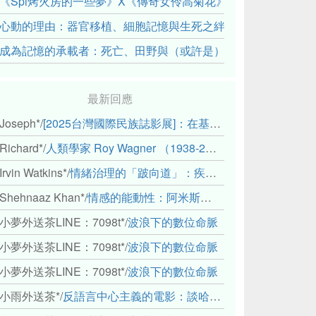
《Spi烤火房的一些夢》X《傳奇女伶高菊花》： 透過紀錄片
心動的理由：器官移植、細胞記憶與生死之絆
成為記憶的承載者：死亡、田野與（或許是）人類學的成年禮
最新回應
Joseph*
/
[2025台灣國際民族誌影展]：在基礎設施的邊緣，聆聽人的呼吸
Richard*
/
人類學家 Roy Wagner （1938-2018）
Irvin Watkins*
/
情緒治理的「跛向道」：疾病與文化象徵的轉變舉例
Shehnaaz Khan*
/
情感的能動性：阿米斯音樂節的「對話觀察」
小夢外送茶LINE：7098t*
/
波浪下的數位命脈
小夢外送茶LINE：7098t*
/
波浪下的數位命脈
小夢外送茶LINE：7098t*
/
波浪下的數位命脈
小雨外送茶*
/
反語言中心主義的電影：談哈佛感官民族誌實驗室