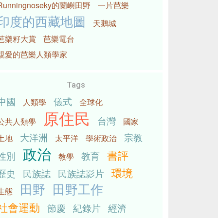
Runningnoseky的蘭嶼田野
一片芭樂
印度的西藏地圖
天鵝城
芭樂籽大賞
芭樂電台
親愛的芭樂人類學家
Tags
中國
儀式
人類學
全球化
原住民
台灣
公共人類學
國家
大洋洲
宗教
土地
太平洋
學術政治
政治
書評
性別
教育
教學
環境
歷史
民族誌
民族誌影片
田野
田野工作
生態
社會運動
節慶
紀錄片
經濟