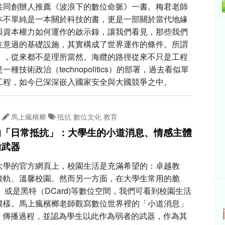
共同創辦人推薦《波浪下的數位命脈》一書。梅君老師
本不單純是一本關於科技的書，更是一部關於當代地緣
與資本權力如何運作的啟示錄，讓我們看見，那些我們
注意過的基礎設施，其實構成了世界運作的條件。所謂
」，從來都不是理所當然。海纜的路徑從來不只是工程
一種技術政治（technopolitics）的部署，過去看似單
工程，如今已深深嵌入國家安全與大國競爭之中。
馬上瘋檳榔
抵抗
數位文化
教育
的「日常抵抗」：大學生的小道消息、情感主體
的武器
大學的官方網頁上，校園生活是充滿希望的：卓越教
接軌、溫馨校園。然而另一方面，在大學生常用的脆
ad）或是黑特（DCard)等數位空間，我們可看到校園生活
模樣。馬上瘋檳榔老師觀寫數位世界裡的「小道消息」
ip）傳播過程，並認為學生以此作為弱者的武器，作為其