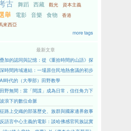
考古
舞蹈
西藏
觀光
資本主義
選舉
電影
音樂
食物
香港
馬來西亞
more tags
最新文章
疊加的認同與記憶：從《重拾時間的山語》探討「我們的」立場性(posit
深時間跨域連結：一場原住民地熱會議的初步觀察
AI時代的（大學部）田野教學
田野無間：當「間諜」成為日常，信任角力下的情感伏流
波浪下的數位命脈
征路上交織的部落歷史、族群與國家邊界敘事： 《路有多長》
反語言中心主義的電影：談哈佛感官民族誌實驗室