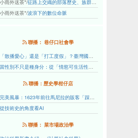
小雨外送茶*
/
征路上交織的部落歷史、族群與國家邊界敘事： 《路有多長》、《高砂的翅膀》、《檔案／李光輝》
小雨外送茶*
/
波浪下的數位命脈
聯播： 巷仔口社會學
「散播愛心」還是「打工度假」？臺灣國內與跨國捐卵的利他修辭、金錢動機與身體代價
當性別不只是種身分：從「情慾可生活性」理解跨性別者的身體、慾望與認同探索
聯播：歷史學柑仔店
完美風暴：1623年前往馬尼拉的販客「踩線團」怎麼會困死於澎湖?
從技術史的角度看AI
聯播： 菜市場政治學