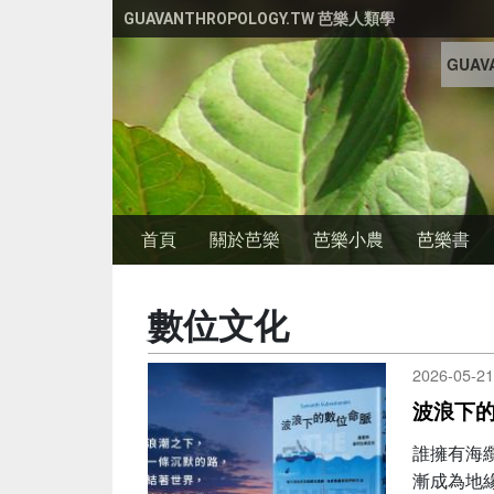
移至主內容
GUAVANTHROPOLOGY.TW 芭樂人類學
GUAVA
首頁
關於芭樂
芭樂小農
芭樂書
數位文化
2026-05-21
波浪下
誰擁有海
漸成為地