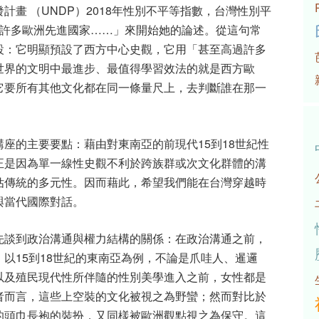
畫 （UNDP）2018年性別不平等指數，台灣性別平
過許多歐洲先進國家……」來開始她的論述。從這句常
設：它明顯預設了西方中心史觀，它用「甚至高過許多
世界的文明中最進步、最值得學習效法的就是西方歐
它要所有其他文化都在同一條量尺上，去判斷誰在那一
座的主要要點：藉由對東南亞的前現代15到18世紀性
正是因為單一線性史觀不利於跨族群或次文化群體的溝
估傳統的多元性。因而藉此，希望我們能在台灣穿越時
與當代國際對話。
先談到政治溝通與權力結構的關係：在政治溝通之前，
以15到18世紀的東南亞為例，不論是爪哇人、暹邏
以及殖民現代性所伴隨的性別美學進入之前，女性都是
者而言，這些上空裝的文化被視之為野蠻；然而對比於
的頭巾長袍的裝扮，又同樣被歐洲觀點視之為保守。這