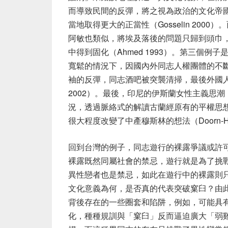
而導致民間的反彈，將之視為政治的文化帝
當地取得更大的正當性
（Gosselin 2000）
。
阿敏也類似，將埃及落後的問題只歸到頭巾
中得到固化（
Ahmed 1993）
。第三個例子是
寬鬆的情況下，因國內外同志人權團體的不
袖的反彈，同志酒吧被突襲清掃，最後外國
2002）
。最後，印尼的伊斯蘭女性主義思潮
況，透過脈絡式的解讀古蘭經原有的平權思
很大程度改變了中產穆斯林的想法
（Doorn-H
回到台灣的例子，同志遊行的裸露爭議或許可
裸露既然同屬社會的禁忌，遊行就是為了挑戰
異性戀者也是禁忌，如此在遊行中的裸露則只
文化意義為何，是否真的代表突破窠臼？由
背後存在的一些圈套和陷阱，例如，可能具
化，種種規訓與「窠臼」反而逼迫廣大「弱