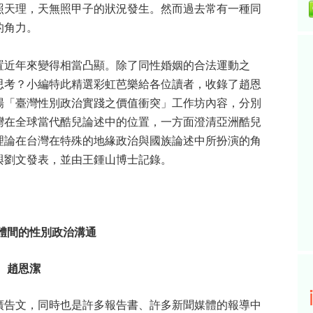
照天理，天無照甲子的狀況發生。然而過去常有一種同
的角力。
置近年來變得相當凸顯。除了同性婚姻的合法運動之
思考？小編特此精選彩虹芭樂給各位讀者，收錄了趙恩
場「臺灣性別政治實踐之價值衝突」工作坊內容，分別
灣在全球當代酷兒論述中的位置，一方面澄清亞洲酷兒
理論在台灣在特殊的地緣政治與國族論述中所扮演的角
與劉文發表，並由
王鍾山博士
記錄。
體間的性別政治溝通
趙恩潔
廣告文，同時也是許多報告書、許多新聞媒體的報導中