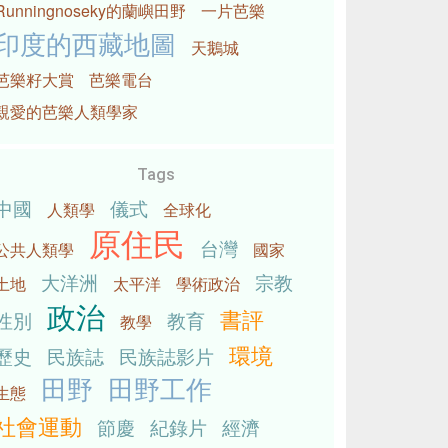
Runningnoseky的蘭嶼田野
一片芭樂
印度的西藏地圖
天鵝城
芭樂籽大賞
芭樂電台
親愛的芭樂人類學家
Tags
中國
儀式
人類學
全球化
原住民
台灣
公共人類學
國家
大洋洲
宗教
土地
太平洋
學術政治
政治
書評
性別
教育
教學
環境
歷史
民族誌
民族誌影片
田野
田野工作
生態
社會運動
節慶
紀錄片
經濟