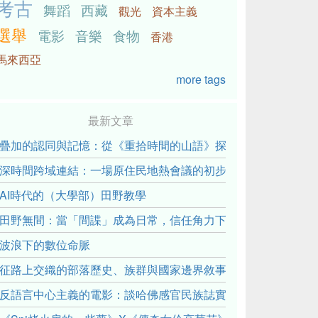
考古
舞蹈
西藏
觀光
資本主義
選舉
電影
音樂
食物
香港
馬來西亞
more tags
最新文章
疊加的認同與記憶：從《重拾時間的山語》探討「我們的」立場性(posit
深時間跨域連結：一場原住民地熱會議的初步觀察
AI時代的（大學部）田野教學
田野無間：當「間諜」成為日常，信任角力下的情感伏流
波浪下的數位命脈
征路上交織的部落歷史、族群與國家邊界敘事： 《路有多長》
反語言中心主義的電影：談哈佛感官民族誌實驗室