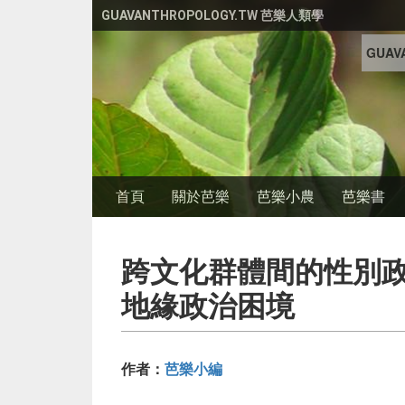
移至主內容
GUAVANTHROPOLOGY.TW 芭樂人類學
GUAVA
首頁
關於芭樂
芭樂小農
芭樂書
跨文化群體間的性別
地緣政治困境
作者：
芭樂小編