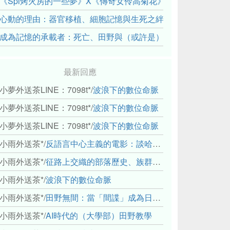
《Spi烤火房的一些夢》X《傳奇女伶高菊花》： 透過紀錄片
心動的理由：器官移植、細胞記憶與生死之絆
成為記憶的承載者：死亡、田野與（或許是）人類學的成年禮
最新回應
小夢外送茶LINE：7098t*
/
波浪下的數位命脈
小夢外送茶LINE：7098t*
/
波浪下的數位命脈
小夢外送茶LINE：7098t*
/
波浪下的數位命脈
小雨外送茶*
/
反語言中心主義的電影：談哈佛感官民族誌實驗室
小雨外送茶*
/
征路上交織的部落歷史、族群與國家邊界敘事： 《路有多長》、《高砂的翅膀》、《檔案／李光輝》
小雨外送茶*
/
波浪下的數位命脈
小雨外送茶*
/
田野無間：當「間諜」成為日常，信任角力下的情感伏流
小雨外送茶*
/
AI時代的（大學部）田野教學