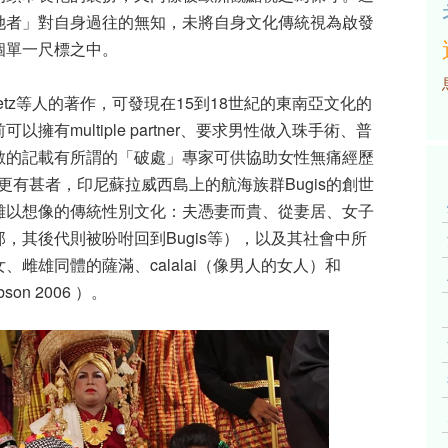
她者」對自身過往的無知，未將自身文化傳統視為啟發
個單一尺標之中。
l Peletz等人的著作，可發現在15到18世紀的東南亞文化的
有multiple partner、要求男性做入珠手術、普
數的記載有所謂的「破處」專家可供協助女性無痛經歷
993）。更有甚者，印尼蘇拉威西島上的航海族群Bugis的創世
難以想像的傳統性別文化：夫憑妻而貴、從妻居、女子
，其後代則被吩咐回到Bugis等），以及其社會中所
雌雄同體的薩滿、calalai（像男人的女人）和
son 2006 ）。