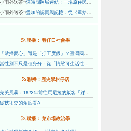
小雨外送茶*
/
深時間跨域連結：一場原住民地熱會議的初步觀察
小雨外送茶*
/
疊加的認同與記憶：從《重拾時間的山語》探討「我們的」立場性(positionality)
聯播： 巷仔口社會學
「散播愛心」還是「打工度假」？臺灣國內與跨國捐卵的利他修辭、金錢動機與身體代價
當性別不只是種身分：從「情慾可生活性」理解跨性別者的身體、慾望與認同探索
聯播：歷史學柑仔店
完美風暴：1623年前往馬尼拉的販客「踩線團」怎麼會困死於澎湖?
從技術史的角度看AI
聯播： 菜市場政治學