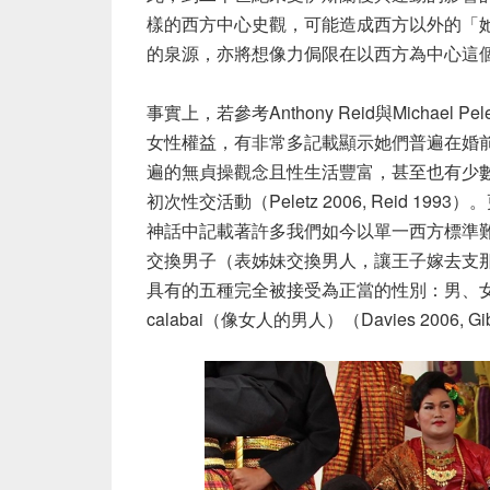
樣的西方中心史觀，可能造成西方以外的「
的泉源，亦將想像力侷限在以西方為中心這
事實上，若參考Anthony Reid與Michae
女性權益，有非常多記載顯示她們普遍在婚前可以擁
遍的無貞操觀念且性生活豐富，甚至也有少
初次性交活動（Peletz 2006, Reid 1
神話中記載著許多我們如今以單一西方標準
交換男子（表姊妹交換男人，讓王子嫁去支那
具有的五種完全被接受為正當的性別：男、女、
calabai（像女人的男人）（Davies 2006, Gib