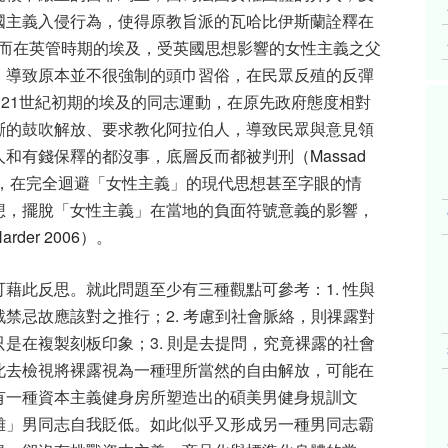
國主義入侵行為，使得原教旨派的瓦哈比伊斯蘭詮釋在
而在英管時期的埃及，受英國思想影響的女性主義之父
，導致原本並不很強制的頭巾習俗，在民眾反殖的反彈
21世紀初期的埃及的同志運動，在原先政府態度相對
斷的鼓吹解放、要求教化阿拉伯人，導致民眾與意見領
人和有錢保釋的都沒事，底層反而都被判刑
（Massad
，在完全迴避「女性主義」的現代思想甚至字眼的情
想，擺脫「女性主義」在當地的負面符號意義的影響，
arder
2006）
。
藉此反思。就此問題至少有三種觀點可參考：1. 性與
禁忌故應該對之推行；2. 考慮到社會脈絡，則祼露對
是在複製刻板印象；3. 則是去提問，究竟裸露的社會
此去檢視將裸露視為一種理所當然的自由解放，可能在
有一種資本主義健身房所塑造出的碩美男健身規訓文
雞」男同志自我貶低。如此似乎又形成另一種男同志霸