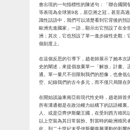
會出現的一句指標性的陳述句：「聯合國開發計
等表現為全球第9名，居亞洲之冠，甚至高
識性話語中，我們可以清楚看到它背後的預
歐洲先進國家」一語，顯示出它預設了在全
洲；其次，它也預設了單一進步線性史觀：
個刻度上。
在這個反思的引導下，趙老師展示了她本次講
史的闡述，來提倡放棄單一「解放」計畫。
通。單一量尺不但限制我們的想像，也會低
空、紀錄我們的古今多元，而不僅只局限在
在開始談論東南亞前現代性史時，趙老師首
所有溝通都是在政治權力結構下的話語權裏。
人、或是亞齊伊斯蘭王國，在受到西方殖民
以上空裝為其日常裝扮。對當時的歐洲殖民
此，到二十世紀末受伊斯蘭復興運動的影響