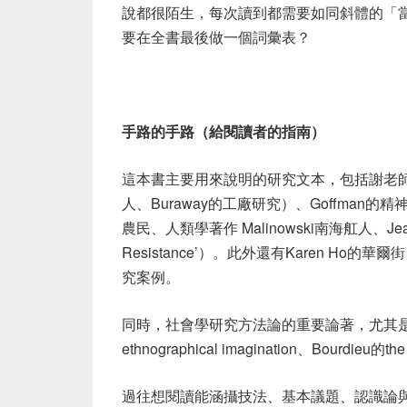
說都很陌生，每次讀到都需要如同斜體的「
要在全書最後做一個詞彙表？
手路的手路（給閱讀者的指南）
這本書主要用來說明的研究文本，包括謝老
人、
Buraway
的工廠研究）、
Goffman
的精
農民、人類學著作
Malinowski
南海舡人、
Je
Resistance’
）。此外還有
Karen Ho
的華爾街
究案例。
同時，社會學研究方法論的重要論著，尤其
ethnographical imagination
、
Bourdieu
的
the
過往想閱讀能涵攝技法、基本議題、認識論