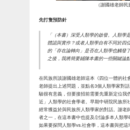
（謝國雄老師民
先打隻預防針
「（本書）深受人類學的啟發。人類學
體認與實作？或者人類學自有不同於四
的「存在論轉向」是否在人類學也觸發
之後，我將簡要鋪陳本書的一些關鍵論
在民族所談謝國雄老師這本《四位一體的社
老師提出上述問題，並點名
3
個人類學家對話
驗很有意義，但要接招前需要先重新定位我
近」人類學的社會學者。早期中研院民族所
經常獲益於與民族所人類學家的對話。謝老
者之一，在這本書中也提及
/
討論多本人類學
如果要探問人類學
vs.
社會學，這本書與把這