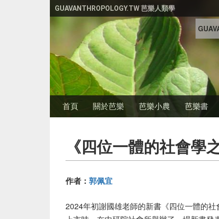
移至主內容
GUAVANTHROPOLOGY.TW 芭樂人類學
GUAVA
首頁
關於芭樂
芭樂小農
芭樂書
《四位一體的社會學
作者：
郭佩宜
2024
年初謝國雄老師的新書《四位一體的社