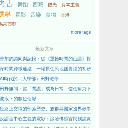
考古
舞蹈
西藏
觀光
資本主義
選舉
電影
音樂
食物
香港
馬來西亞
more tags
最新文章
疊加的認同與記憶：從《重拾時間的山語》探討「我們的」立場性(posit
深時間跨域連結：一場原住民地熱會議的初步觀察
AI時代的（大學部）田野教學
田野無間：當「間諜」成為日常，信任角力下的情感伏流
波浪下的數位命脈
征路上交織的部落歷史、族群與國家邊界敘事： 《路有多長》
反語言中心主義的電影：談哈佛感官民族誌實驗室