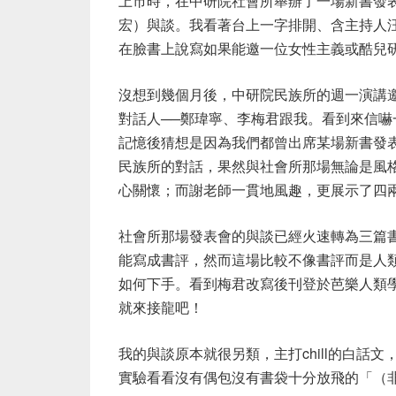
上市時，在中研院社會所舉辦了一場新書發
宏）與談。我看著台上一字排開、含主持人
在臉書上說寫如果能邀一位女性主義或酷兒
沒想到幾個月後，中研院民族所的週一演講
對話人
──
鄭瑋寧、李梅君跟我。看到來信嚇
記憶後猜想是因為我們都曾出席某場新書發
民族所的對話，果然與社會所那場無論是風
心關懷；而謝老師一貫地風趣，更展示了四
社會所那場發表會的與談已經火速轉為三篇
能寫成書評，然而這場比較不像書評而是人
如何下手。看到梅君改寫後刊登於芭樂人類
就來接龍吧！
我的與談原本就很另類，主打
chill
的白話文
實驗看看沒有偶包沒有書袋十分放飛的「（