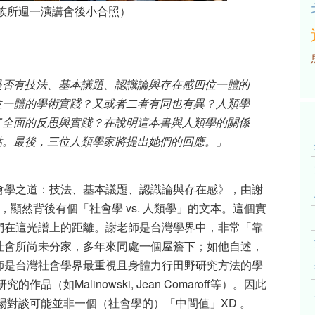
族所週一演講會後小合照）
是否有技法、基本議題、認識論與存在感四位一體的
位一體的學術實踐？又或者二者有同也有異？人類學
了全面的反思與實踐？在說明這本書與人類學的關係
點。最後，三位人類學家將提出她們的回應。」
會學之道：技法、基本議題、認識論與存在感》，由謝
，顯然背後有個「社會學
vs.
人類學」的文本。這個實
們在這光譜上的距離。謝老師是台灣學界中，非常「靠
社會所尚未分家，多年來同處一個屋簷下；如他自述，
師是台灣社會學界最重視且身體力行田野研究方法的學
研究的作品（如
Malinowski, Jean Comaroff
等）。因此
場對談可能並非一個（社會學的）「中間值」
XD
。