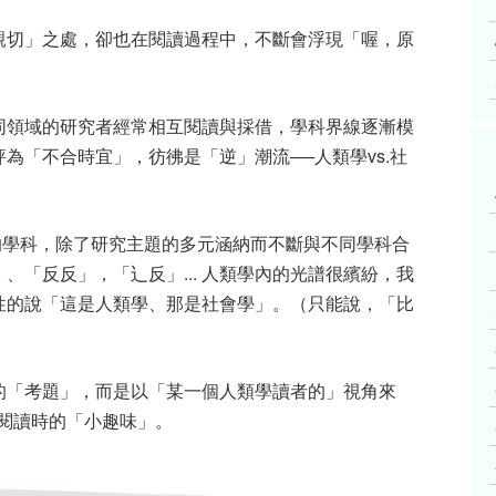
親切」之處，卻也在閱讀過程中，不斷會浮現「喔，原
同領域的研究者經常相互閱讀與採借，學科界線逐漸模
評為「不合時宜」，彷彿是「逆」潮流
──
人類學
vs.
社
的學科，除了研究主題的多元涵納而不斷與不同學科合
」、「反反」，「辶反」
...
人類學內的光譜很繽紛，我
性的說「這是人類學、那是社會學」。（只能說，「比
的「考題」，而是以「某一個人類學讀者的」視角來
閱讀時的「小趣味」。