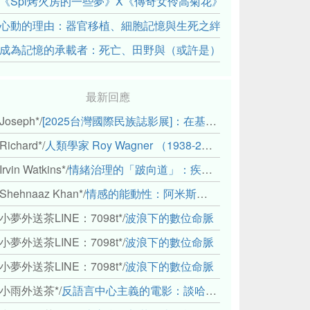
《Spi烤火房的一些夢》X《傳奇女伶高菊花》： 透過紀錄片
心動的理由：器官移植、細胞記憶與生死之絆
成為記憶的承載者：死亡、田野與（或許是）人類學的成年禮
最新回應
Joseph*
/
[2025台灣國際民族誌影展]：在基礎設施的邊緣，聆聽人的呼吸
Richard*
/
人類學家 Roy Wagner （1938-2018）
Irvin Watkins*
/
情緒治理的「跛向道」：疾病與文化象徵的轉變舉例
Shehnaaz Khan*
/
情感的能動性：阿米斯音樂節的「對話觀察」
小夢外送茶LINE：7098t*
/
波浪下的數位命脈
小夢外送茶LINE：7098t*
/
波浪下的數位命脈
小夢外送茶LINE：7098t*
/
波浪下的數位命脈
小雨外送茶*
/
反語言中心主義的電影：談哈佛感官民族誌實驗室