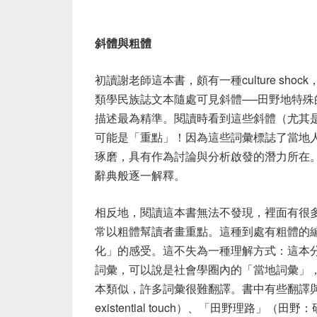
斜體與粗體
初讀謝老師這本書，頗有一種
culture shock
類學民族誌文本隨處可見斜體
──
田野地特殊
描述最為精準。閱讀時看到這些斜體（尤其
可能是「重點」！因為這些詞彙標誌了當地
琢磨，具有作為討論與分析啟發的潛力所在
辭典般逐一解釋。
相反地，閱讀這本書無法不發現，裡面有很
常以粗體幫讀者畫重點。這種到處有粗體的
化」的感受。這不失為一種理解方式：這本
詞彙，可以說是社會學圈內的「當地詞彙」
本類似，許多詞彙很難翻譯。書中有些翻譯
existential touch
）、「田野理路」（田野：