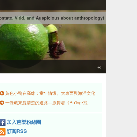
state, Virid, and Auspicious about anthropology!
黃色小鴨在高雄：童年情懷、大東西與海洋文化
一條愈來愈清楚的道路—原舞者《Pu’ing•找路》幕後紀實
加入芭樂粉絲團
訂閱RSS