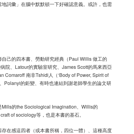
當地詞彙」在腦中默默頓一下好確認意義。或許，也需
師自己的四本書、勞動研究經典（
Paul Willis
做工的
神病院、
Latour
的實驗室研究、
James Scott
的馬來西亞
an Comaroff
南非
Tshidi
人（
‘Body of Power, Spirit of
、
Polanyi
的鉅變、有時也連結到謝老師學生的論文研
是
Mills
的
the Sociological Imagination
、
Willis
的
 craft of sociology
等，也是本書的基石。
與存在感這四者（或本書所稱，四位一體）、這種高度