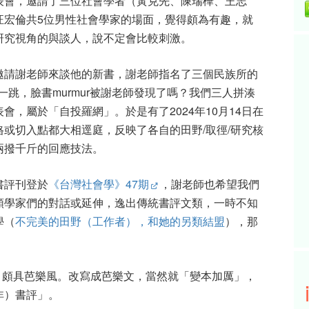
表會，邀請了三位社會學者（黃克先、陳瑞樺、王志
汪宏倫共
5
位男性社會學家的場面，覺得頗為有趣，就
研究視角的與談人，說不定會比較刺激。
邀請謝老師來談他的新書，謝老師指名了三個民族所的
一跳，臉書
murmur
被謝老師發現了嗎？我們三人拼湊
表會，屬於「自投羅網」。於是有了
2024
年
10
月
14
日在
格或切入點都大相逕庭，反映了各自的田野
/
取徑
/
研究核
兩撥千斤的回應技法。
書評刊登於
《台灣社會學》
47
期
，謝老師也希望我們
類學家們的對話或延伸，逸出傳統書評文類，一時不知
學（
不完美的田野（工作者），和她的另類結盟
），那
，頗具芭樂風。改寫成芭樂文，當然就「變本加厲」，
非）書評」。