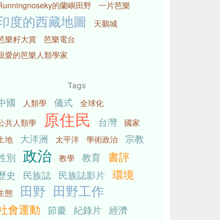
Runningnoseky的蘭嶼田野
一片芭樂
印度的西藏地圖
天鵝城
芭樂籽大賞
芭樂電台
親愛的芭樂人類學家
Tags
中國
儀式
人類學
全球化
原住民
台灣
公共人類學
國家
大洋洲
宗教
土地
太平洋
學術政治
政治
書評
性別
教育
教學
環境
歷史
民族誌
民族誌影片
田野
田野工作
生態
社會運動
節慶
紀錄片
經濟