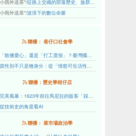
小雨外送茶*
/
征路上交織的部落歷史、族群與國家邊界敘事： 《路有多長》、《高砂的翅膀》、《檔案／李光輝》
小雨外送茶*
/
波浪下的數位命脈
聯播： 巷仔口社會學
「散播愛心」還是「打工度假」？臺灣國內與跨國捐卵的利他修辭、金錢動機與身體代價
當性別不只是種身分：從「情慾可生活性」理解跨性別者的身體、慾望與認同探索
聯播：歷史學柑仔店
完美風暴：1623年前往馬尼拉的販客「踩線團」怎麼會困死於澎湖?
從技術史的角度看AI
聯播： 菜市場政治學