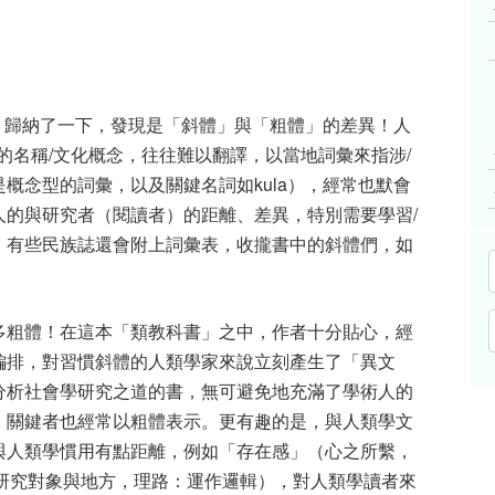
，歸納了一下，發現是「斜體」與「粗體」的差異！人
的名稱
/
文化概念，往往難以翻譯，以當地詞彙來指涉
/
是概念型的詞彙，以及關鍵名詞如
kula
），經常也默會
人的與研究者（閱讀者）的距離、差異，特別需要學習
/
。有些民族誌還會附上詞彙表，收攏書中的斜體們，如
多粗體！在這本「類教科書」之中，作者十分貼心，經
編排，對習慣斜體的人類學家來說立刻產生了「異文
分析社會學研究之道的書，無可避免地充滿了學術人的
，關鍵者也經常以粗體表示。更有趣的是，與人類學文
與人類學慣用有點距離，例如「存在感」（心之所繫，
研究對象與地方，理路：運作邏輯），對人類學讀者來