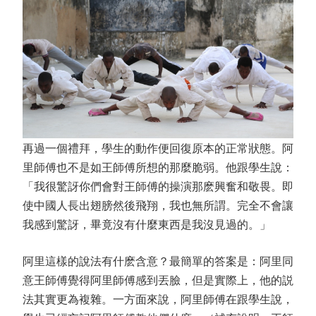
再過一個禮拜，學生的動作便回復原本的正常狀態。阿
里師傅也不是如王師傅所想的那麼脆弱。他跟學生說：
「我很驚訝你們會對王師傅的操演那麽興奮和敬畏。即
使中國人長出翅膀然後飛翔，我也無所謂。完全不會讓
我感到驚訝，畢竟沒有什麼東西是我沒見過的。」
阿里這樣的說法有什麽含意？最簡單的答案是：阿里同
意王師傅覺得阿里師傅感到丟臉，但是實際上，他的説
法其實更為複雜。一方面來說，阿里師傅在跟學生說，