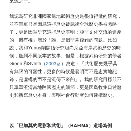
來源之一。
我認爲研究非洲國家當地武術歷史是很值得做的研究，
並不單單只是因爲這些歷史被武術全球歷史學被忽略
了，更是因爲研究這些歷史表明：亞非文化交流的遺產
的「擁有權」屬於「誰」是個非常複雜的問題。比如
説，我和Yunus剛開始研究坦尚尼亞海岸武術歷史的時
候，聽到不同版本的故事。但是，根據武術研究的學者
Green 和Svinth（
2003
）寫道：「武術歷史幾乎具
有無限的可塑性，更多的時候是發明而不是忠實地記
錄，是虛構的而不是流傳下來的」。我的研究目標並不
只單單澄清當地跨國歷史的細節，更是因爲收集口述歷
史和撰寫歷史本身，表明社會行動者如何建構歷史。
以「巴加莫約電影和武術」（BAFIMA）道場為例