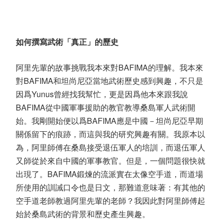
如何撰寫武術「真正」的歷史
阿里先輩的故事挑戰我本來對BAFIMA的理解。我本來
對BAFIMA和坦尚尼亞當地武術歷史感到興趣，不只是
因爲Yunus曾經找我幫忙，更是因爲他本來跟我說
BAFIMA從中國軍事援助的教官教導桑島軍人武術開
始。我剛開始便以爲BAFIMA應是中國－坦尚尼亞早期
關係留下的痕跡，而這與我的研究興趣有關。我原本以
為，阿里師傅在桑島接受退伍軍人的培訓，而退伍軍人
又師從於來自中國的軍事教官。但是，一個問題很快就
出現了。BAFIMA鍛煉的流派實在太像空手道，而道場
所使用的訓誡口令也是日文，那難道意味著：有其他的
空手道老師教過阿里先輩的老師？我因此對阿里師傅起
始於桑島武術的背景和歷史產生興趣。