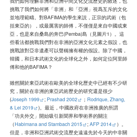
我們如何理解非洲和亞洲中間文化交流歷史的敘述，也
挑戰了我們如何將「非洲」和「亞洲」視爲互斥的文化
並地理範疇。對BAFIMA的學生來説，正宗的武術（包
括東亞的），或最厲害的師傅，不僅僅是來自中國或東
亞，也是來自桑島的奔巴(Pemba)島（見圖片1）。這
些看法都挑戰我們對在非洲的亞洲文化元素之假設，也
挑戰誰對亞非遺產可以聲稱擁有權的假設。除了中國，
韓國，和日本武術文化的全球化之外，如何定位阿里師
傅和他的BAFIMA？
雖然關於東亞武術在歐美的全球化歷史中已經有不少研
究，關於在非洲的東亞武術歷史的研究還是很少
(
Joseph 1999
;
Prashad 2002
；
Rodrique, Zhang,
& Lei 2019
)。最近，中國政府在非洲推廣的所謂
「功夫外交」開始吸引新聞界和學術界的關注
（
Habimana and Stambach 2015
;
AFP 2014
）。
但是，非洲和亞洲武術交流歷史遠遠先於今天的中非關