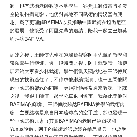
師，也有武術老師教導本地學生。雖然王師傅當時並沒
空協助拍攝電影，他仍對當地不同武術的情況蠻有興
趣。爲了更理解BAFIMA以及推動中國武術在坦尚尼亞
的發展，他接受了阿里先輩的邀請，陪我一起去巴加莫
約拜訪BAFIMA。
到達之後，王師傅先坐在道場邊觀察阿里先輩的教學和
帶領學生們鍛煉。過一段時間之後，阿里就邀請王師傅
展示給大家看少林武術。學生們當天顯然地被王師傅展
現出的技術迷住了，不停求他繼續操演，也一直問他關
於中國武術架式的問題，更拜託他經常過來教課。下課
之後，我跟王師傅一起坐公車返回達市。我藉此問他對
BAFIMA的印象。王師傅說雖然BAFIMA教學的武術内
容，主要結構是來自日本琉球島的空手道，卻也發現一
些中國武術元素（其實BAFIMA的老師已經跟我和
Yunus說過，阿里的武術老師曾經在桑島當兵，也曾受