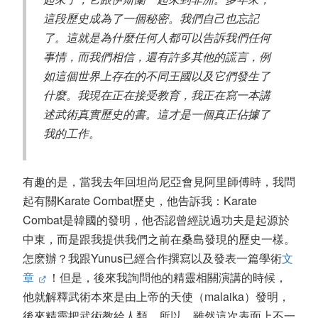
這段歷史成為了一個秘密。我們自己也忘記
了。這就是為什麼任何人都可以告訴我們任何
事情，而我們相信，還有許多其他的謊言，例
如這個世界上存在的不同王國以及它們發生了
什麼。我現在正在接受教育，我正在寫一本講
述武術真實歷史的書。這才是一個真正佔據了
我的工作。
有趣的是，當我去年回坦尚尼亞會見阿里師傅時，我問
起有關Karate Combat歷史，他告訴我：Karate
Combat是韓國的發明，他否認曾經説過功夫是起源於
中東，而是跟我提供我們之前在桑島發現的歷史一樣。
怎麽辦？我跟Yunus已經合作撰寫以及發表一篇學術
文
章
！但是，後來我詢問他的精靈相關演講的時候，
他就解釋武術本來是由上帝的天使（malaika）發明，
後來精靈把武術教給人類。所以，雖然這次表面上不一