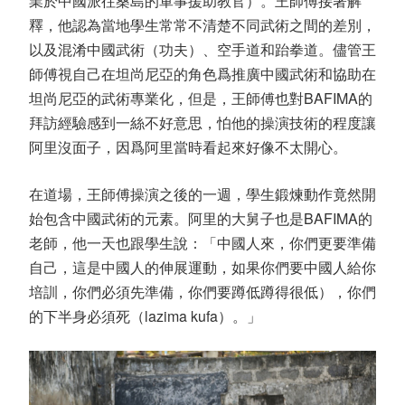
業於中國派往桑島的軍事援助教官）。王師傅接著解
釋，他認為當地學生常常不清楚不同武術之間的差別，
以及混淆中國武術（功夫）、空手道和跆拳道。儘管王
師傅視自己在坦尚尼亞的角色爲推廣中國武術和協助在
坦尚尼亞的武術專業化，但是，王師傅也對BAFIMA的
拜訪經驗感到一絲不好意思，怕他的操演技術的程度讓
阿里沒面子，因爲阿里當時看起來好像不太開心。
在道場，王師傅操演之後的一週，學生鍛煉動作竟然開
始包含中國武術的元素。阿里的大舅子也是BAFIMA的
老師，他一天也跟學生說：「中國人來，你們更要準備
自己，這是中國人的伸展運動，如果你們要中國人給你
培訓，你們必須先準備，你們要蹲低蹲得很低），你們
的下半身必須死（lazima kufa）。」