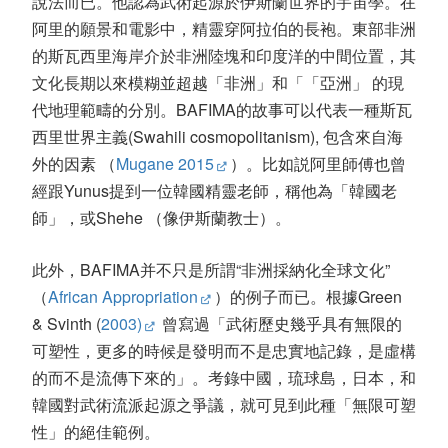
說法而已。他認為武術起源於伊斯蘭世界的宇宙學。在
阿里的願景和電影中，精靈穿阿拉伯的長袍。東部非洲
的斯瓦西里海岸介於非洲陸塊和印度洋的中間位置，其
文化長期以來模糊並超越「非洲」和「「亞洲」 的現
代地理範疇的分別。BAFIMA的故事可以代表一種斯瓦
西里世界主義(Swahili cosmopolitanism), 包含來自海
外的因素 （
Mugane 2015
）。比如説阿里師傅也曾
經跟Yunus提到一位韓國精靈老師，稱他為「韓國老
師」，或Shehe （像伊斯蘭教士）。
此外，BAFIMA并不只是所謂“非洲採納化全球文化”
（
African Appropriation
）的例子而已。根據Green
& Svinth (
2003)
曾寫過「武術歷史幾乎具有無限的
可塑性，更多的時候是發明而不是忠實地記錄，是虛構
的而不是流傳下來的」。考錄中國，琉球島，日本，和
韓國對武術流派起源之爭議，就可見到此種「無限可塑
性」的絕佳範例。