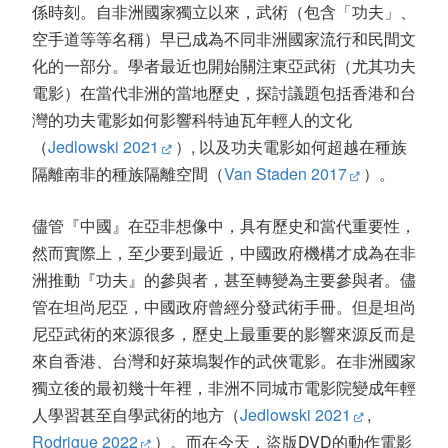
係時刻。自非洲國家獨立以來，武術（包含「功夫」、
空手道等等名稱）早已成為不同非洲國家流行和民間文
化的一部分。學者最近也開始關注東亞武術（尤其功夫
電影）在當代非洲的當地歷史，探討議題包括香港和台
灣的功夫電影如何影響科特迪瓦年輕人的文化
（
Jedlowski 2021
）, 以及功夫電影如何超越在種族
隔離南非的種族隔離空間（
Van Staden 2017
）。
儘管『中國』在亞非想像中，具有歷史和當代重要性，
然而實際上，至少要到最近，中國政府機構才成為在非
洲推動『功夫』的參與者，甚至轉變為主要參與者。儘
管在坦尚尼亞，中國政府曾經分發武術手冊。但是坦尚
尼亞武術的來源很多，歷史上最重要的影響來源反而是
來自香港、台灣和好萊塢製作的武俠電影。在非洲國家
獨立後的最初幾十年裡，非洲不同城市電影院變成年輕
人學習甚至自學武術的地方（
Jedlowski 2021
,
Rodrigue 2022
）。而在今天，盜版DVD的動作電影