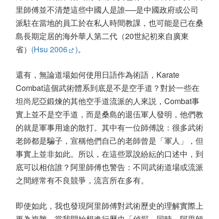
里師傅並不清楚這些中國人是誰──是中國政府或公司
派駐在當地的員工於在私人時間教課，也可能是已在桑
島長期定居的海外華人第二代（20世紀初來自廣東
省）
(
Hsu 2006
)
。
還有，無論道場如何使用日語作為術語，Karate
Combat這個武術體系到底是不是空手道？對於一些在
坦尚尼亞鍛煉的其他空手道流派的人來説，Combat事
實上並不是空手道，而是桑島的退伍軍人發明，他們教
的就是軍事用途的散打。其中有一位師傅說：很多武術
老師都是騙子，宣稱他們自己的老師曾是「軍人」，但
事實上並非如此。所以，在這些眾說紛紜的口述中，到
底可以相信誰？阿里師傅也警告：不同武術道場或流派
之間經常有不良競爭，流言所在多有。
即使如此，我也發現阿里師傅對武術歷史的理解實際上
更為複雜。當我開始想進行歷史「偵探」同時，阿里師