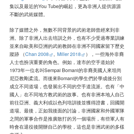
集以及最近的You Tube的崛起，更為非洲人提供源源
不斷的武術媒體。
除了媒體之外，無數不同背景的武術老師曾經來到非
洲。除了非洲人出去培訓之外，也有不少受過專業訓練
並來自歐美和亞洲的武術教師在非洲不同國家留下歷史
蹤跡 （
Chan 2008
,
Miller 2018
），一些海外非裔
人士也扮演重要的角色。例如，達市的空手道始於
1973年一位名叫Sempai Bomani的非裔美國人來坦尚
尼亞教剛柔流。而後來Bomani的學生們於學成後分別
成立不同道場，也發展出不同的空手道流派。也有「中
國人」在不同地方教武術的故事。也有非洲本地人自己
前往亞洲、義大利或以色列培訓後並獲得證書，回國開
道場。最後，正如我後面的討論，非洲國家和外國軍隊
之間的軍事合作是推廣散打的另一個場所，有些軍人有
時會在退役後開辦自己的學校，這也是非洲武術的多樣