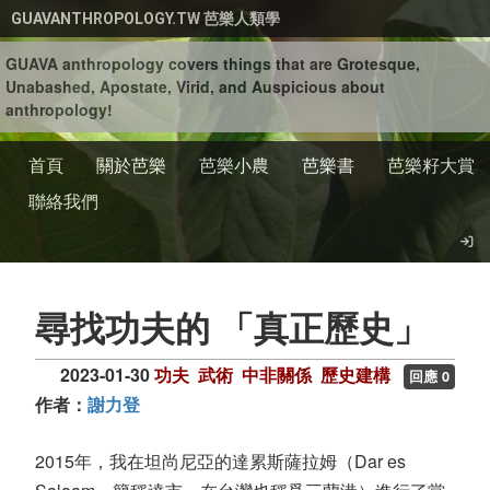
移至主內容
GUAVANTHROPOLOGY.TW 芭樂人類學
GUAVA anthropology covers things that are Grotesque,
Unabashed, Apostate, Virid, and Auspicious about
anthropology!
首頁
關於芭樂
芭樂小農
芭樂書
芭樂籽大賞
聯絡我們
尋找功夫的 「真正歷史」
2023-01-30
功夫
武術
中非關係
歷史建構
回應 0
作者：
謝力登
2015年，我在坦尚尼亞的達累斯薩拉姆（Dar es