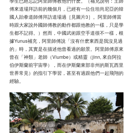
學生已經忘記阿里師傅教他們什麽。（補充說明：王師
傅來道場拜訪前的幾個月，已經有一位住坦尚尼亞的韓
國人跆拳道師傅拜訪道場過［見圖片3］。阿里師傅當
時跟大家說外國師傅教的動作都跟他教的一樣，只是學
生都不記得。）然而，中國武術跟空手道很不一樣，根
據Yunus補充，阿里師傅說「沒有什麽東西是我沒見過
的」時，其實是在描述他曾看過的願景。阿里師傅原來
曾在「神類」老師（Viumbe）或精靈（jinn, 來自阿拉
伯伊斯蘭前宇宙學），而在伊斯蘭東部非州的斯瓦西里
世界常見）的指引下學習，甚至有過跟他們一起飛翔的
經驗。