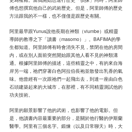
傅也想撰寫他自己的武術歷史。但是，阿里師傅的歷史
方法跟我的不一樣，也不僅僅是跟歷史有關。
阿里最早跟Yunus說他長期在神類（viumbe）或精靈
導師的教導之下「讀書（masomo）」。BAFIMA的學
生都知道。阿里師傅有時會消失不見，禁閉在他的房間
内，或在別人面前突然開始跟其他人看不見的神類溝
通。根據阿里師傅的描述，這些精靈之中，有的來自海
岸另一端，祂們穿著白色阿拉伯長袍並散發出乳香的氣
味。他曾經有一次跟祂們一起飛出去，到達一座由白色
石頭建築起來的大城市，在那裡，有不同精靈測試他的
功夫技術。
阿里的願景影響了他的武術，也影響了他的電影。但
是，他讀書内容最重要的部分，是關於他行醫的伊斯蘭
醫學。阿里有三個名字。鍛煉（以及日常聊天）時，大