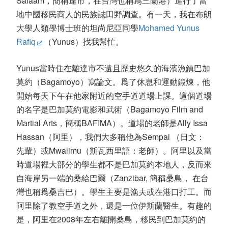
Salaam，簡稱達市，在台灣也稱爲三蘭港）進行了當
地中國移民商人的民族誌田野調查。有一天，我在布朗
大學人類學博士班的坦尚尼亞同學
Mohamed Yunus
Rafiq
（Yunus）找我幫忙。
Yunus當時住在離達市不遠且歷史悠久的海濱漁鎮巴加
莫約（Bagamoyo）寫論文。爲了休息和運動鍛煉，他
開始每天下午在他家附近的空手道道場上課。這個道場
的名字是巴加莫約電影和武術（Bagamoyo Film and
Martial Arts，簡稱BAFIMA）。道場的老師是Ally Issa
Hassan（阿里），我們大多稱他為Sempai （日文：
先輩）或Mwalimu（斯瓦西里語：老師）。阿里以及當
時道場裡大部分的學生都不是巴加莫約本地人，反而來
自海岸另一端的桑給巴爾（Zanzibar, 簡稱桑島， 在台
灣也稱爲桑吉巴）。學生主要是漁夫或在港口打工。而
阿里除了教空手道之外，還是一位伊斯蘭醫生。有趣的
是，阿里在2008年左右離開桑島，移民到巴加莫約的