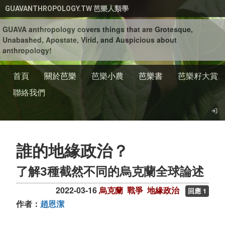
移至主內容
GUAVANTHROPOLOGY.TW 芭樂人類學
GUAVA anthropology covers things that are Grotesque,
Unabashed, Apostate, Virid, and Auspicious about
anthropology!
首頁
關於芭樂
芭樂小農
芭樂書
芭樂籽大賞
聯絡我們
誰的地緣政治？
了解3種截然不同的烏克蘭全球論述
2022-03-16
烏克蘭
戰爭
地緣政治
回應 1
作者：
趙恩潔