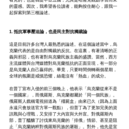
看見的，也是我從中亞五國，尤其是哈薩克觀點學習而來
的靈感。因次，我希望各位讀者，能夠按住耐心，跟我一
起探索到第三種論述。
1. 抵抗軍事壓迫論，也是民主對抗獨裁論
這是目前許多台灣人最熟悉的論述。在這個論述當中，烏
克蘭代表的是自由對獨裁的反抗。在這裏，有著清晰的正
義與邪惡，也有著對烏克蘭民族主義的盛讚。當然，西方
主流媒體與台灣媒體對烏克蘭抵抗的正面呈現，有一部分
是烏克蘭人自己贏得的。畢竟，只要時間倒轉兩個星期，
全球的氛圍是戒慎恐懼，絲毫沒有「熱血」的成分。
在普丁宣布入侵的前三個晚上，他表示「烏克蘭從來不是
一個國家」，而俄羅斯、烏克蘭都屬於「同一個民族」。
俄羅斯人戲稱電視頻道為「殭屍盒」由來已久（因為上面
永遠只會放送官方單一觀點），但普丁為了更加完美的資
訊戰與心理戰，又安排了大內宣與大外宣。對俄羅斯內
部，普丁醞釀了討伐東烏克蘭的「排俄」情節、甚至是阻
止「烏克蘭納粹對俄羅斯民族的屠殺」。對外，他先是宣