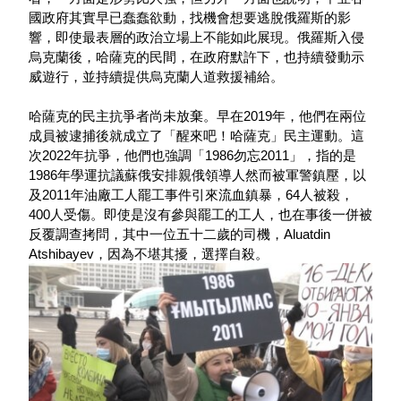
國政府其實早已蠢蠢欲動，找機會想要逃脫俄羅斯的影
響，即使最表層的政治立場上不能如此展現。
俄羅斯入侵
烏克蘭後，哈薩克的民間，在政府默許下，也持續發動示
威遊行，並持續提供烏克蘭人道救援補給。
哈薩克的民主抗爭者尚未放棄。早在2019年，他們在兩位
成員被逮捕後就成立了「醒來吧！哈薩克」民主運動。這
次2022年抗爭，他們也強調「1986勿忘2011」，指的是
1986年學運抗議蘇俄安排親俄領導人然而被軍警鎮壓，以
及2011年油廠工人罷工事件引來流血鎮暴，64人被殺，
400人受傷。即使是沒有參與罷工的工人，也在事後一併被
反覆調查拷問，其中一位五十二歲的司機，Aluatdin 
Atshibayev，因為不堪其擾，選擇自殺。