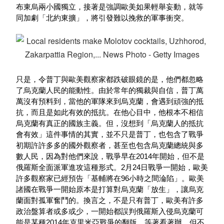
布東烏兩小國獨立，接著是強調歐美如果輕舉妄動，就等
同加劇「北約東擴」，將引發難以挽救的軍事衝突。
只是，令普丁與歐美觀察家都跌破眼鏡的是，他們都忽略
了烏克蘭人民的能動性。由於常年的獨裁與自信，普丁萬
萬沒有預料到，當他的軍隊來到烏克蘭，會遇到頑強的抵
抗，而且是如此有效的抵抗。在他心目中，他根本不相信
烏克蘭有真正的國族主義。但，沒想到「烏克蘭人的抵抗
會有效」這件事情的其實，並不只是普丁，也包含了戰爭
初期許許多多的國外觀察者，甚至也包含烏克蘭總統與多
數人民，因為對他們來說，戰爭早在2014年開始，但不是
俄羅斯全面派軍進攻這種形式。2月24日戰爭一開始，歐美
許多觀察家已經預告「基輔將在96小時之間淪陷」。歐美
諸國在戰爭一開始原本是打算對烏克蘭「放生」，讓烏克
蘭面對孤軍奮鬥的。換言之，不是只有普丁，歐美有許多
政治盤算者或多或少，一開始都誤判俄羅斯入侵烏克蘭可
能是某種2014年克里米亞戰爭的翻版，等著看著辦，但不