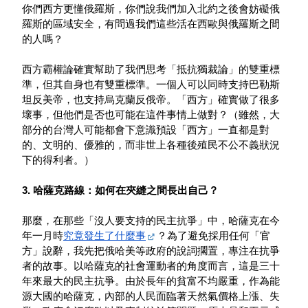
你們西方更懂俄羅斯，你們說我們加入北約之後會妨礙俄
羅斯的區域安全，有問過我們這些活在西歐與俄羅斯之間
的人嗎？
西方霸權論確實幫助了我們思考「抵抗獨裁論」的雙重標
準，但其自身也有雙重標準。一個人可以同時支持巴勒斯
坦反美帝，也支持烏克蘭反俄帝。「西方」確實做了很多
壞事，但他們是否也可能在這件事情上做對？（雖然，大
部分的台灣人可能都會下意識預設「西方」一直都是對
的、文明的、優雅的，而非世上各種後殖民不公不義狀況
下的得利者。）
3. 哈薩克路線：如何在夾縫之間長出自己？
那麼，在那些「沒人要支持的民主抗爭」中，哈薩克在今
年一月時
究竟發生了什麼事
？為了避免採用任何「官
方」說辭，我先把俄哈美等政府的說詞擱置，專注在抗爭
者的故事。以哈薩克的社會運動者的角度而言，這是三十
年來最大的民主抗爭。由於長年的貧富不均嚴重，作為能
源大國的哈薩克，內部的人民面臨著天然氣價格上漲、失