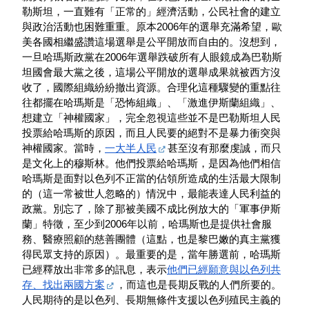
勒斯坦，一直難有「正常的」經濟活動，公民社會的建立
與政治活動也困難重重。原本2006年的選舉充滿希望，歐
美各國相繼盛讚這場選舉是公平開放而自由的。沒想到，
一旦哈瑪斯政黨在2006年選舉跌破所有人眼鏡成為巴勒斯
坦國會最大黨之後，這場公平開放的選舉成果就被西方沒
收了，國際組織紛紛撤出資源。合理化這種驟變的重點往
往都擺在哈瑪斯是「恐怖組織」、「激進伊斯蘭組織」、
想建立「神權國家」，完全忽視這些並不是巴勒斯坦人民
投票給哈瑪斯的原因，而且人民要的絕對不是暴力衝突與
神權國家。當時，
一大半人民
甚至沒有那麼虔誠，而只
是文化上的穆斯林。他們投票給哈瑪斯，是因為他們相信
哈瑪斯是面對以色列不正當的佔領所造成的生活最大限制
的（這一常被世人忽略的）情況中，最能表達人民利益的
政黨。別忘了，除了那被美國不成比例放大的「軍事伊斯
蘭」特徵，至少到2006年以前，哈瑪斯也是提供社會服
務、醫療照顧的慈善團體（這點，也是黎巴嫩的真主黨獲
得民眾支持的原因）。最重要的是，當年勝選前，哈瑪斯
已經釋放出非常多的訊息，表示
他們已經願意與以色列共
存、找出兩國方案
，而這也是長期反戰的人們所要的。
人民期待的是以色列、長期無條件支援以色列殖民主義的