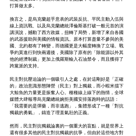
打算做太多。
換言之，是烏克蘭超乎意表的武裝反抗、平民主動入伍與
線上資訊戰、以及烏克蘭總統澤倫斯基打破一般元首的演
講演說，撼動了西方政媒，扭轉了局勢，新增了來自各國
的武器援助與美國的情報資訊。原本打算盡量不參與的美
國、北約都有了轉變，而德國更是大幅度轉換了立場。戰
爭約莫進行到快兩週後，美國除了原有的「除能源以外其
他的經濟制裁」更加上俄羅斯輸入石油禁令，而且獲得了
跨黨派的支持。
民主對抗壓迫論的一個吸引人之處，在於這剛好是「正確
的」政治意識形態陣營（民主）對上獨裁，而小蝦米擋下
大鯨魚的力量更是振奮人心。種種線上線下的熱情，全球
媒體大肆報導烏克蘭總統婉拒美國安排落跑時的話語：
「我需要的是彈藥，而非逃跑」，集體形成了一種「對抗
獨裁的勇氣」，鑄造了理直氣壯的正義。
然而，民主對抗獨裁論裏的一個重大的盲點，就是世界上
還有很多其他的民主對抗獨裁的抗爭，但由於這些地方對