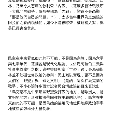
度被快速政變掉，繼續換下一個獨裁者統治。從埃及、巴
林，乃至令人悲痛的敘利亞「內戰」（這麼多新冷戰秩序
下大亂鬥的戰爭，依然被稱為「內戰」，難道不是凸顯
「那是他們自己的問題」？），太多當年世界為之燃燒的
阿拉伯之春的領袖們，如今不是被噤聲，被逮補入獄，就
是已經喪命黃泉。
民主在中東看似如此的不可能，不是因為宗教，因為六零
與七零年代，這裡曾是現代化理論、世俗泛阿拉伯主義與
社會主義盛行之處，這裡曾經相當「世俗」過，身為穆斯
林並不妨礙世俗政治的參與；民主難以實現，更不是因為
人們的「野蠻」與「缺乏文明」（是的，這次在烏克蘭的
戰爭，不小心讓許多西方記者與台灣政論節目來賓說出
「烏克蘭不是中東那些野蠻愛打戰的地方，是歐洲人，是
文明的地方」這種根深蒂固種族主義的話語）。民主在中
東如此的不可能，是因為她的後殖民地位與地緣政治牢牢
地被諸多強權外力箝制著。