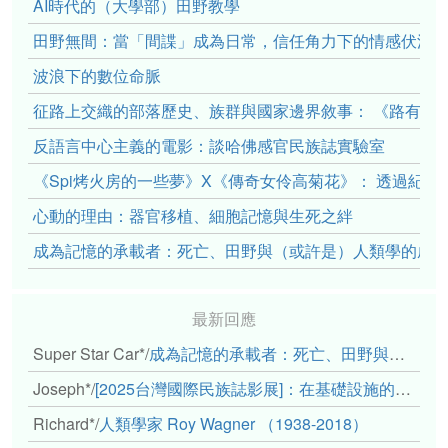
AI時代的（大學部）田野教學
田野無間：當「間諜」成為日常，信任角力下的情感伏流
波浪下的數位命脈
征路上交織的部落歷史、族群與國家邊界敘事： 《路有多
反語言中心主義的電影：談哈佛感官民族誌實驗室
《Spi烤火房的一些夢》X《傳奇女伶高菊花》： 透過紀
心動的理由：器官移植、細胞記憶與生死之絆
成為記憶的承載者：死亡、田野與（或許是）人類學的成
最新回應
Super Star Car*
/
成為記憶的承載者：死亡、田野與（或許是）人類學的成年禮
Joseph*
/
[2025台灣國際民族誌影展]：在基礎設施的邊緣，聆聽人的呼吸
Richard*
/
人類學家 Roy Wagner （1938-2018）