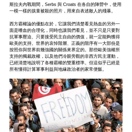
斯拉夫內戰期間，Serbs 與 Croats 在各自的陣營中，使用
一模一樣的孩童被殺的照片，用來自表述敵人的殘暴。
西方霸權論的優點在於，它讓我們清楚看見熱血的另外一
面是嗜血的合理化，同時也讓我們看見，並不只是只要對
抗軍事壓迫、只要接受民主自由的價值，就一定能夠獲得
歐美的支持。世界的哀悼階層、正義的階序有一大部份是
按照你與世界前幾強國的關係來界定的。那些歐美強權所
支持的獨裁政權，以及他們冷眼旁觀的非西方民主運動，
已經清楚地說明了各種霸權的雙重標準。但這似乎已經是
所有懂得計算軍事利益與地緣政治者的家常便飯。