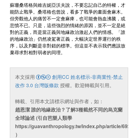
蘇珊桑塔格與維吉妮亞沃夫說，不要忘記自己的特權，才
能防止戰爭。桑塔格也曾說，看多了戰爭的畫面會麻木。
但旁觀他人的痛苦不一定會麻痺，也可能會熱血沸騰，或
悲憤不已。只是，這些強烈的情緒的原因，並不一定是絕
對的正義，而是當正義與地緣政治激起人們的情感。「誰
的地緣政治」仍然凌駕著正義，大幅決定世界運行的秩
序，以及判斷是非對錯的標準。但這並不表示我們應該放
棄尋求對相對弱者的同理。
本文採用
創用CC 姓名標示-非商業性-禁止
改作 3.0 台灣版條款
授權。歡迎轉載與引用。
轉載、引用本文請標示網址與作者，如：
趙恩潔 誰的地緣政治？了解3種截然不同的烏克蘭
全球論述 (引自芭樂人類學
https://guavanthropology.tw/index.php/article/6920
）