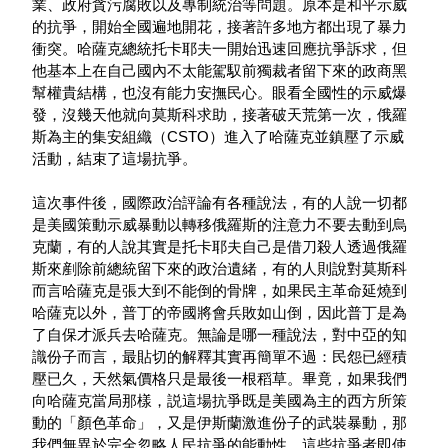
業、政府貪污腐敗以及專制統治等問題。原本是和平示威
的抗爭，開始全國遍地開花，接著許多地方都出現了暴力
衝突。哈薩克總統托卡耶夫一開始迅速回應抗爭訴求，但
他基本上在自己國內不太能駕馭前獨裁者留下來的政商黑
幫權貴結構，也沒有能力安撫民心。眼看全國性的示威爆
發，沒幾天他就向莫斯科求助，接著破天荒第一次，俄羅
斯為主的集安組織（CSTO）進入了哈薩克並鎮壓了示威
活動，結束了這場抗爭。
這次事件後，國際政治評論有各種說法，有的人說一切都
是美國策動示威暴動以轉移俄羅斯的注意力不要去動到烏
克蘭，有的人說其實是托卡耶夫自己是借刀殺人透過俄羅
斯來剷除前總統留下來的政治遺緒，有的人則說對莫斯科
而言哈薩克是張大到不能倒的骨牌，如果民主革命延燒到
哈薩克以外，普丁的帝國將會兵敗如山倒，因此普丁是為
了自保才派兵去哈薩克。無論是哪一種說法，對中亞的知
識份子而言，最貼切的解釋其實再簡單不過：民怨已經積
壓已久，天然氣價格只是最後一根稻草。畢竟，如果我們
向哈薩克當局那樣，説這場抗爭既是美國為主的西方所策
動的「顏色革命」，又是伊斯蘭激進份子的武裝暴動，那
我們無異於完全忽略人民抗爭的能動性。這些抗爭者即使