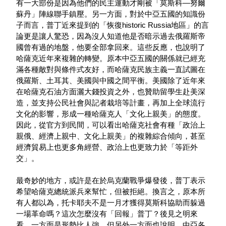
有一大部份是因為他們的民主運動才剛被「莫斯科—努爾
蘇丹」陣線聯手鎮壓。另一方面，對於中亞五國的知識份
子而言，普丁近來提到的「恢復historic Russia地區」的言
論更是讓人驚恐，因為沒人知道他是否暗示過去俄羅斯帝
國曾有過的地盤，他要全部拿回來。這些反應，也說明了
哈薩克近年來複雜的轉變。原本中亞五國的關係就已經充
滿各種敵對與條件式友好，而哈薩克民族主義一直試圖在
俄羅斯、土耳其、美國與中國之間平衡。
美國除了近年來
在哈薩克石油方面灑大錢投資之外，也贊助留學生赴美深
造，並支持公民社會與記者栽培等計畫，再加上全球流行
文化的影響，形成一種哈薩克人「文化上親美」的態度。
因此，從官方到民間，可以看出哈薩克社會有種「政治上
親俄、經濟上親中、文化上親美」的複雜綜合傾向，甚至
經濟貿易上也更多角經營、政治上也更致力於「等距外
交」。
最奇妙的地方，或許是在於烏克蘭戰爭爆發後，普丁表示
希望哈薩克總統派兵來幫忙，但被拒絕。換言之，原本所
有人都以為，托卡耶夫不是一月才獲得莫斯科協助而躲過
一場革命嗎？這次怎麼沒有「回報」普丁？後見之明來
看，一方面是形勢比人強，但另外一方面也說明，中亞各