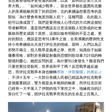
去思索整場戰爭更長遠的結構，以及「如何防止第三次世
界大戰」、「如何減少戰爭」。當全世界都在盛讚烏克蘭
人的英勇殺敵與普丁的邪惡時，北約東擴論想要思考的是
類似「為什麼會有無差別殺人犯？」這種問題，在此殺人
犯可以換成普丁。我們是要用個人心理式的方式將這個犯
罪者解釋掉，還是我們應該去注意這個殺人犯形成的社會
脈絡與歷史成因？當然，這個比喻有明顯的不妥之處。更
好的類比，應該是思考911事件之後，全美沸騰的壓倒性支
持小布希總統出兵攻打伊拉克的情緒。當時，人們以為正
邪勢不兩立，投入戰爭是義勇之舉。然而，知識份子如蘇
珊桑塔格，卻對於美國從創傷與恐懼到歌頌暴力討伐的轉
變感到憂心。她想反問的是，為什麼911會發生？難道我們
只要把賓拉登殺死，世界就和平了嗎？反恐戰爭越反越
恐，而伊拉克戰爭本身也輾轉
導致「伊斯蘭國」的興起
。不消十五年，一大部分美國人民都已經認為伊拉克戰爭
是個嚴重錯誤，雙方都是血本無歸的輸家，而伊拉克目前
已經有一大半落入了伊朗的地下掌控之中，地緣政治的計
算白忙了一場，因伊拉克戰爭而喪生的生命是上百萬人。