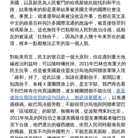
美國，以及願意為人民奮鬥的哈瑪斯彼此能找到和平出
路，結果換來的卻是選舉結果被美國主導的國際社會沒
收。事實上，就連選舉結果被沒收這件事，也都在英文及
中文的維基百科與許多國際流通的政論中，被直接怪罪到
哈瑪斯身上。這也無怪乎巴勒斯坦人民對政治冷感，或相
反的被逼成「狂熱份子」，因為許多人幾十年來所在的處
境，根本一點都無法正常的當一個人類。
對歐美而言，民主的號召是一個大原則，但在遇到重大地
緣政治利益時，可以隨時犧牲掉。2011年巴林也有重大的
民主抗爭，但是被美國最佳盟友沙烏地與阿聯派軍隊入境
「維和」掉了。從此以後，加諸在運動份子、新聞記者、
知識份子、各種Ｘ運團體身上的，是文字獄。我們再也看
不到巴林有任何異議團體，連女權團體都不能出現，
甚至
連說出我現在寫的這句話的人，都必須要匿名
，以免遭
遇橫禍。歐巴馬冷眼旁觀，不願得罪沙烏地與阿聯希望巴
林「區域穩定」的願望。無獨有偶，從波斯灣來到北非，
2011年埃及的阿拉伯之春讓美國最佳盟友兼獨裁者穆巴拉
克下台後，他們選出的穆西總統，依照人民同時厭倦長期
的獨裁、貧富不均與外國勢力，不願意親美親歐，因此再