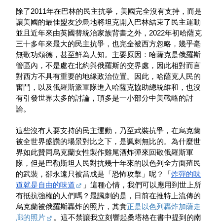
除了2011年在巴林的民主抗爭，美國完全沒有支持，而是
讓美國的最佳盟友沙烏地將坦克開入巴林結束了民主運動
並且近年來由英國替統治家族背書之外，2022年初哈薩克
三十多年來最大的民主抗爭，也完全被西方忽略，幾乎毫
無歌功頌德，甚至鮮為人知。主要原因：哈薩克是俄羅斯
管區內，不是處在北約與俄羅斯的交界處，因此相對而言
對西方不具有重要的地緣政治位置。因此，哈薩克人民的
奮鬥，以及俄羅斯派軍隊進入哈薩克協助總統維和，也沒
有引發世界太多的討論，頂多是一小部分中美戰略的討
論。
這些沒有人要支持的民主運動，乃至武裝抗爭，在烏克蘭
被全世界盛讚的場景對比之下，是諷刺無比的。為什麼世
界如此贊同烏克蘭女性製作雞尾酒炸彈來回敬俄羅斯軍
隊，但是巴勒斯坦人民對抗幾十年來的以色列全方面殖民
的武裝，卻永遠只被當成是「恐怖攻擊」呢？「
炸彈的味
道就是自由的味道
」這種心情，我們可以應用到世上所
有抵抗強權的人們嗎？最諷刺的是，日前在推特上流傳的
烏克蘭被俄羅斯轟炸的照片，其實
正是以色列轟炸加薩走
廊的照片
。這不禁讓我立刻響起桑塔格在書中提到的南