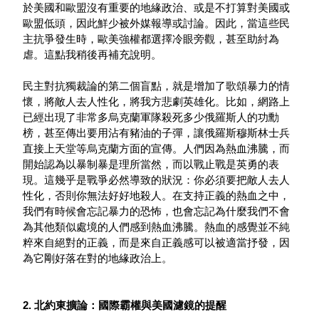
於美國和歐盟沒有重要的地緣政治、或是不打算對美國或
歐盟低頭，因此鮮少被外媒報導或討論。因此，當這些民
主抗爭發生時，歐美強權都選擇冷眼旁觀，甚至助紂為
虐。這點我稍後再補充說明。
民主對抗獨裁論的第二個盲點，就是增加了歌頌暴力的情
懷，將敵人去人性化，將我方悲劇英雄化。比如，網路上
已經出現了非常多烏克蘭軍隊殺死多少俄羅斯人的功勳
榜，甚至傳出要用沾有豬油的子彈，讓俄羅斯穆斯林士兵
直接上天堂等烏克蘭方面的宣傳。人們因為熱血沸騰，而
開始認為以暴制暴是理所當然，而以戰止戰是英勇的表
現。這幾乎是戰爭必然導致的狀況：你必須要把敵人去人
性化，否則你無法好好地殺人。在支持正義的熱血之中，
我們有時候會忘記暴力的恐怖，也會忘記為什麼我們不會
為其他類似處境的人們感到熱血沸騰。熱血的感覺並不純
粹來自絕對的正義，而是來自正義感可以被適當抒發，因
為它剛好落在對的地緣政治上。
2. 北約東擴論：國際霸權與美國濾鏡的提醒