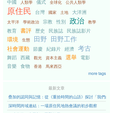
中國
儀式
人類學
全球化
公共人類學
原住民
台灣
大洋洲
國家
土地
政治
宗教
性別
太平洋
學術政治
教學
書評
教育
歷史
民族誌
民族誌影片
田野
田野工作
環境
生態
考古
社會運動
節慶
紀錄片
經濟
選舉
舞蹈
西藏
電影
觀光
資本主義
音樂
食物
香港
馬來西亞
more tags
最新文章
疊加的認同與記憶：從《重拾時間的山語》探討「我們的」立場性(po
深時間跨域連結：一場原住民地熱會議的初步觀察