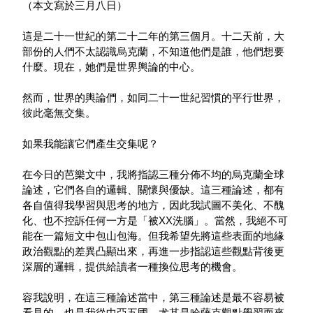
（本文寫於三月八日）
這是二十一世紀的第二十二年的第三個月。十二天前，大
部份的人們不太認識烏克蘭，不知道他們是誰，他們想要
什麼。現在，她們是世界輿論的中心。
然而，世界的輿論們，如同二十一世紀習慣的平行世界，
彼此毫無交集。
如果我能讓它們產生交集呢？
在今日的芭樂文中，我將指認三種分佈不均的烏克蘭全球
論述，它們各自的邏輯、關懷與優缺。這三種論述，都有
各自值得我學習與思考的地方，因此我試圖不美化、不醜
化、也不控訴任何一方是「被XX洗腦」。當然，我絕不可
能在一篇短文中包山包海。但我希望先將這些表面的地緣
政治觀點的差異凸顯出來，再進一步指認這些觀點背後更
深層的邏輯，提供給讀者一種換位思考的機會。
容我說明，在這三種論述當中，第三種論述是最不容易被