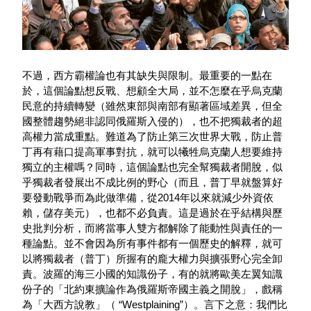
不過，西方霸權論也有其缺失與限制。最重要的一點在
於，這個論點想反戰、想顧全大局，並不怎麼在乎烏克蘭
民意的持續轉變（雖然東部與南部有顯著區域差異，但全
國整體趨勢絕非認同俄羅斯入侵的），也不把獨裁者的超
高權力當成重點。難道為了防止第三次世界大戰，防止普
丁再有藉口提高軍事對抗，就可以犧牲烏克蘭人想要維持
獨立的主權嗎？同時，這個論點也完全幫獨裁者開脫，似
乎獨裁者發展出不成比例的野心（而且，普丁早就盤算好
要發動戰爭而為此做準備，從2014年以來就減少外資依
賴，儲存美元），也都不必負責。這是過於在乎結構與歷
史批判分析，而將當事人雙方都解除了能動性與責任的一
種論點。並不會因為所有事件都有一個歷史的解釋，就可
以將獨裁者（普丁）所握有的龐大權力與擴張野心完全卸
責。波羅的海三小國的知識份子，有的就將歐美左翼知識
份子的「北約東擴論作為俄羅斯帝國主義之開脫」，戲稱
為「大西方說教」（ “Westplaining”）。言下之意：我們比