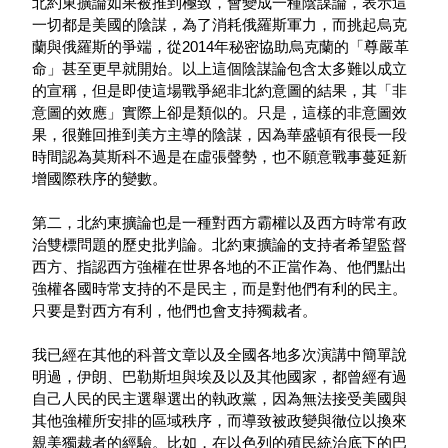
北約東擴論如果被推到極致，會變成一種陰謀論，表示這
一切都是美國的陰謀，為了消耗俄羅斯軍力，而挑起烏克
蘭與俄羅斯的爭端，從2014年秘密協助烏克蘭的「尊嚴革
命」甚至更早就開始。以上這個陰謀論包含太多難以成立
的宣稱，但是即使這場戰爭絕非北約意圖的結果，其「非
意圖的效應」實際上卻是類似的。只是，這樣的非意圖效
果，很難回推到美方主導的陰謀，因為華盛頓有很長一段
時間認為莫斯科不過是在虛張聲勢，也不願意戰事蔓延新
增國際秩序的變數。
第二，北約東擴論也是一種對西方霸權以及西方時常有政
治雙標問題的歷史批判論。北約東擴論的支持者希望監督
西方、指認西方強權在世界各地的不正當作為、他們點出
強權各國時常支持的不是民主，而是對他們有利的民主。
只要是對西方有利，他們也會支持獨裁者。
我已經在其他的科普文章以及全國各地多次演講中簡單說
明過，伊朗、巴勒斯坦與埃及以及其他國家，都曾經有過
自己人民的民主選舉選出的執政黨，因為無法接受美國與
其他強權所安排的區域秩序，而導致被政變與徹位以換來
親美獨裁者的經驗。比如，在以色列的殖民統治底下的巴