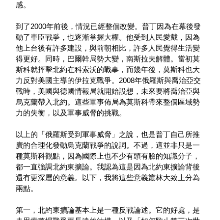
感。
到了2000年前後，情況已經整個改變。普丁因為在幕後發
動了車臣戰爭，也逐漸掌握大權。他受到人民愛戴，因為
他上台後有許多建設，與前朝相比，許多人民覺得生活變
得更好。同時，巴爾幹局勢大變，南斯拉夫解體。當初莫
斯科就抨擊北約在科索沃的戰事，而幾年後，莫斯科也大
力反對美國主導的伊拉克戰爭。2008年俄羅斯與喬治亞交
戰時，美國與德國情報局就開始設想，未來要將喬治亞與
烏克蘭帶入北約。這些軍事佈局為莫斯科帶來整個區域勢
力的失衡，以及軍事威脅的挑戰。
以上的「俄羅斯受到軍事威脅」之說，也是普丁自己所推
廣的合理化發動烏克蘭戰爭的說詞。不過，這並非只是一
種莫斯科觀點，因為國際上也不少有頭有臉的知識分子，
都一直強調北約東擴論。我認為這是因為北約東擴論背後
還有更深層的意義。以下，我將這些意義叢林大致上分為
兩點。
第一，北約東擴論基本上是一種反戰論述。它的好處，是