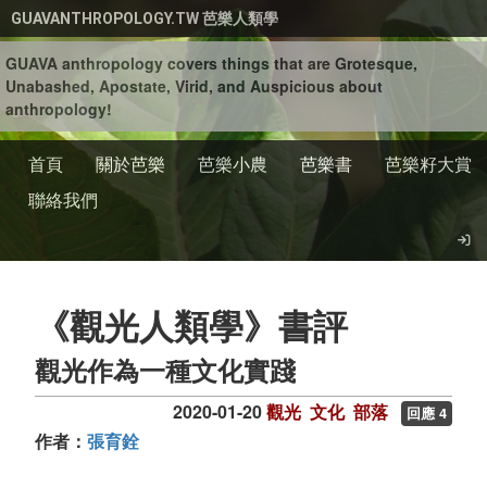
移至主內容
GUAVANTHROPOLOGY.TW 芭樂人類學
GUAVA anthropology covers things that are Grotesque,
Unabashed, Apostate, Virid, and Auspicious about
anthropology!
首頁
關於芭樂
芭樂小農
芭樂書
芭樂籽大賞
聯絡我們
《觀光人類學》書評
觀光作為一種文化實踐
2020-01-20
觀光
文化
部落
回應 4
作者：
張育銓