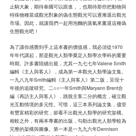
止騎大象，期待泰國可以跟進，，也期待那些把動物與
特殊物種當成觀光對象的偽生態觀光可以逐漸退出觀光
市場。因此，就讓我們一起用泡麵的蒸氣來薰退這種偽
生態觀光吧！
為了讓你感覺到手上這本書的價值感，我必須從1970
年年代講起，那是觀光人類學奠定人類學次學科的重要
時期。許多書陸續出籠，尤其一九七七年Valene Smith
編輯《主人與客人》，成為第一本觀光人類學論文集。
一九八九年Smith編輯《主人與客人》第二版，呈現十
年後的追蹤研究。二○○一年Smith與Maryann Brent合
編《再訪主人與客人》，跳脫主客二分的概念，確立觀
光互動情境的多元性。可惜，這三本系列論文集，儘管
有豐富精彩的研究，卻看不出觀光人類學的研究架構。
相較之外，有兩本專書的出版，勾勒出觀光人類學較為
完整的架構與圖像。第一本是一九九六年Dennison