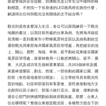
旅遊警戒與安全提醒，彷彿觀光是日常生活中隨時的移
動標題。不然找一下你身邊的LED跑馬燈在跑些什麼，
解讀得出任何與觀光沒有關係的文字組合嗎？
觀光到底有多麼深入生活，各位可以跟我練習一下觀光
地圖的畫法，以我目前所處的台東為例。先將海岸線從
長濱鄉一直到臺東市小野柳風景特定區以及綠島劃給交
通部觀光局東部海岸國家風景區管理處，再把縱谷的池
上、關山、鹿野、海端、卑南、延平劃給花東縱谷國家
風景區管理處，接著林務局一口氣把將關山、延平、臺
東、大武及成功等五個林業事業區，共253個林班及國
家森林遊樂區，劃去。然後，一部份劃給國家公園、國
防部（有些基地會部分開放）、公立學校等具有觀光性
質的地點。社區和部落則有客委會、原民會推動地方文
化館與社區小旅行、部落小旅行瓜分。最後，僅剩的南
迴在公部門的狹縫間劃給縣政府觀旅處。那麼，台東人
住在哪裡呢？整個台東都是觀光區，各種勢力競合下的