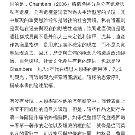
同的是，Chambers（2006）將遺產區分為公有遺產與
私有遺產。公有遺產意謂著對過去生活型態的呈現，其
中展現的重要思維通常是過往的社會實踐。私有遺產則
是聚焦在過去與現在的動態性連結，強調遺產價值是透
過社群成員而不是外部人士來定義和詮釋。尤其，遺產
作為衡量指標，是用來定義不確定的現在，而不是真實
地呈現過去。因此，歷史與主體的概念具體透過政治經
濟、自然環境、社會文化產生有趣的連結。也就是說，
Chambers一九八○年代在構思人類學的應用時，先找
到觀光，再透過觀光探索遺產議題。這樣的思索序列，
構成本書的論述架構。
有沒有發現，人類學家在他的歷年研究中，儘管表面上
有著不同處理的題目與議題，但是，這些作品之間存在
著一條隱隱作痛的終極關懷。如果從整體研究歷程回過
來看單一著作的定位以及埋藏的梗的話，就像是從阿莫
多瓦的電影中，可以複習與想像布紐爾、柏格曼、費里