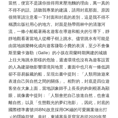
當然，便宜不是讓你捨得用來壓泡麵的理由，萬一真的
不得不的話。請聽我專業的建議，請用封底那面。原因
很簡單請注意看一下封面和封底的差別，這是我不得不
稱讚出版社用心的地方。封面是熱帶雨林中的清澈河
流，一條小船載著兩名遊客在導遊和船夫的引導下，靜
靜地觀看著當地人從椰子樹上跳水。儘管跳水有可能是
由當地娛樂轉化成向遊客賺取小費的表演，至少不會像
斯里蘭卡迦勒（Galle）的小孩在荷蘭時期興建的城牆
上往大海跳水那樣的危險，週邊環境也沒有為遊客設置
的人為建築物影響環境與地景，畫面中也只有一條低調
卻不容易躲藏的船，呈現出書中提到：「人類用旅遊來
表達自己與自然之間的關係」。相對的，封底是四位遊
客坐在大象上面，當地訓象師手上長長的鉤刺棍甚為顯
眼，就像書中提到：「人類會把自己放進自然，也會遠
離自然」以及「生態觀光的夢幻泡影」，因此，封底的
國際標準書號(ISBN)故意採用OK繃的可愛圖案做出打
ㄨ的隱喻符號。幸好，柬埔寨吳哥窟宣布從2020年禁