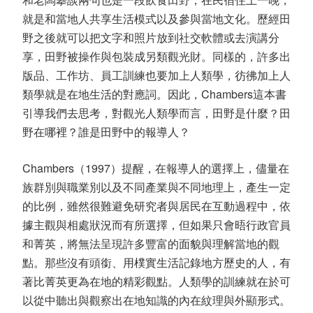
就是和當地人共享生活模式以及參與當地文化。歷經田
野之後就可以把文字和照片放到社交軟體或去演講分
享，田野被操作與包裝成另類觀光財。同樣的，許多出
版品、工作坊、員工訓練也要加上人類學，彷彿加上人
類學就是在地生活的對應詞。因此，Chambers這本書
引導我們去思考，對觀光人類學而言，田野是什麼？田
野在哪裡？誰是田野中的報導人？
Chambers（1997）提醒，在報導人的選擇上，儘量在
族群別與職業別以及不同產業與不同地理上，產生一定
的比例，雖然很難避免研究者與居民在互動過程中，依
據主觀與相處狀況而有所選擇，但如果只會晤行政官員
和菁英，將無法呈現許多豐富的面貌與理解當地的觀
點。那些沒有頭銜、用樸實生活記錄地方歷史的人，有
著比菁英更為在地的精彩觀點。人類學的訓練就在於可
以從中聽出與觀察出在地知識的內在紋理與外顯形式。