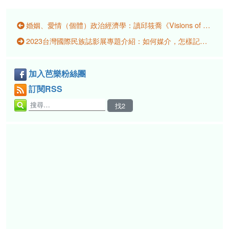
婚姻、愛情（個體）政治經濟學：讀邱筱喬《Visions of Marriage: Politics and Family on Kinmen, 1920–2020》
2023台灣國際民族誌影展專題介紹：如何媒介，怎樣記憶？尋找身分與歷史軌跡的影像行動
加入芭樂粉絲團
訂閱RSS