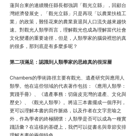
蓮與台東的連續幾任縣長都強調「觀光立縣」，回顧台
灣經濟發展史，「觀光立縣」只是再現「以農業扶植工
業」的政策，難怪花東的農業衰退與人口流失越來越快
速。對觀光人類學而言，理解觀光也成為理解當代社會
文化變遷的重要途徑，但是，人類學家的腦袋裡想的真
的很多，那到底是有多麼多呢？
第二項滿足：認識到人類學家的思維真的很深層
Chambers的學術路徑主要有觀光、遺產研究與應用人
類學。他在這些領域的代表著作包括：《應用人類學：
實踐手冊》、《遺產事務：切薩皮克灣的遺產、文化與
歷史》、《觀光人類學》。將這三本書擺成一個序列，
更可以理解本書的寫作脈絡，以及作者在文字意喻之
外，作為學者的終極關懷：人類學是否可以成為一種實
踐語彙？在這樣的基礎上，我們可以從書名與章節安排
理解本書的兩個特色。