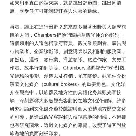
如果用更直白的話來講，就是跳出舒適圈、跳出同溫
層，享受任何可能瀕臨狂喜與法喜的邊緣。
再者，誰正在進行田野？愈來愈多掛著田野與人類學旗
幟的人們，Chambers把他們歸納為觀光仲介的類別，
這個類別的人還包括政府官員、觀光業規劃者、廣告與
行銷業者、企業診斷師、創意講師以及相關的服務業，
如飯店、運輸、旅行業、導遊領隊、旅遊作家、文史工
作者、故事行銷師等等。Chambers強調觀光仲介對觀
光經驗的形塑、創造以及行銷，尤其關鍵。觀光仲介扮
演著文化媒介（cultural brokers）的重要角色。文化媒
介在觀光中，以族群及地方性的具體化身與觀光客接
觸，深刻影響大多數觀光客對於在地文化的理解。許多
研究討論到文化媒介過於戲謔與個人凌越地方歷史文化
的引導，是造成觀光客誤解與歧視當地的開端，不過卻
也有研究顯示，透過文化媒介的導覽，改變了遊客對於
旅遊地的負面刻板印象。