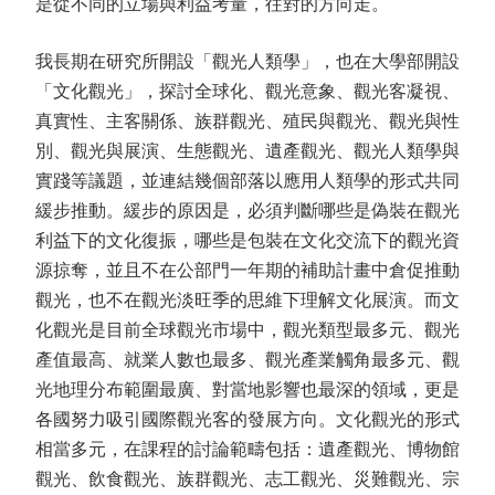
是從不同的立場與利益考量，往對的方向走。
我長期在研究所開設「觀光人類學」，也在大學部開設
「文化觀光」，探討全球化、觀光意象、觀光客凝視、
真實性、主客關係、族群觀光、殖民與觀光、觀光與性
別、觀光與展演、生態觀光、遺產觀光、觀光人類學與
實踐等議題，並連結幾個部落以應用人類學的形式共同
緩步推動。緩步的原因是，必須判斷哪些是偽裝在觀光
利益下的文化復振，哪些是包裝在文化交流下的觀光資
源掠奪，並且不在公部門一年期的補助計畫中倉促推動
觀光，也不在觀光淡旺季的思維下理解文化展演。而文
化觀光是目前全球觀光市場中，觀光類型最多元、觀光
產值最高、就業人數也最多、觀光產業觸角最多元、觀
光地理分布範圍最廣、對當地影響也最深的領域，更是
各國努力吸引國際觀光客的發展方向。文化觀光的形式
相當多元，在課程的討論範疇包括：遺產觀光、博物館
觀光、飲食觀光、族群觀光、志工觀光、災難觀光、宗