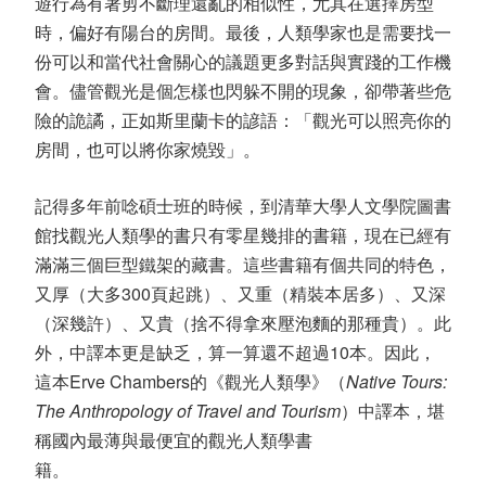
遊行為有著剪不斷理還亂的相似性，尤其在選擇房型
時，偏好有陽台的房間。最後，人類學家也是需要找一
份可以和當代社會關心的議題更多對話與實踐的工作機
會。儘管觀光是個怎樣也閃躲不開的現象，卻帶著些危
險的詭譎，正如斯里蘭卡的諺語：「觀光可以照亮你的
房間，也可以將你家燒毀」。
記得多年前唸碩士班的時候，到清華大學人文學院圖書
館找觀光人類學的書只有零星幾排的書籍，現在已經有
滿滿三個巨型鐵架的藏書。這些書籍有個共同的特色，
又厚（大多300頁起跳）、又重（精裝本居多）、又深
（深幾許）、又貴（捨不得拿來壓泡麵的那種貴）。此
外，中譯本更是缺乏，算一算還不超過10本。因此，
這本Erve Chambers的《觀光人類學》（
Native Tours:
The Anthropology of Travel and Tourism
）中譯本，堪
稱國內最薄與最便宜的觀光人類學書
籍。