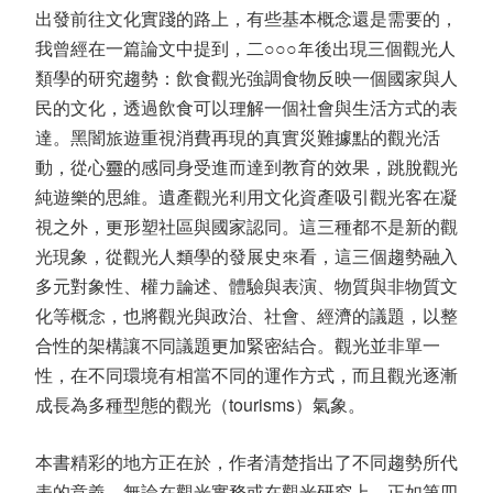
出發前往文化實踐的路上，有些基本概念還是需要的，
我曾經在一篇論文中提到，二○○○年後出現三個觀光人
類學的研究趨勢：飲食觀光強調食物反映一個國家與人
民的文化，透過飲食可以理解一個社會與生活方式的表
達。黑闇旅遊重視消費再現的真實災難據點的觀光活
動，從心靈的感同身受進而達到教育的效果，跳脫觀光
純遊樂的思維。遺產觀光利用文化資產吸引觀光客在凝
視之外，更形塑社區與國家認同。這三種都不是新的觀
光現象，從觀光人類學的發展史來看，這三個趨勢融入
多元對象性、權力論述、體驗與表演、物質與非物質文
化等概念，也將觀光與政治、社會、經濟的議題，以整
合性的架構讓不同議題更加緊密結合。觀光並非單一
性，在不同環境有相當不同的運作方式，而且觀光逐漸
成長為多種型態的觀光（tourisms）氣象。
本書精彩的地方正在於，作者清楚指出了不同趨勢所代
表的意義，無論在觀光實務或在觀光研究上，正如第四