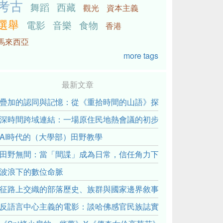
考古
舞蹈
西藏
觀光
資本主義
選舉
電影
音樂
食物
香港
馬來西亞
more tags
最新文章
疊加的認同與記憶：從《重拾時間的山語》探討「我們的」立場性(posit
深時間跨域連結：一場原住民地熱會議的初步觀察
AI時代的（大學部）田野教學
田野無間：當「間諜」成為日常，信任角力下的情感伏流
波浪下的數位命脈
征路上交織的部落歷史、族群與國家邊界敘事： 《路有多長》
反語言中心主義的電影：談哈佛感官民族誌實驗室