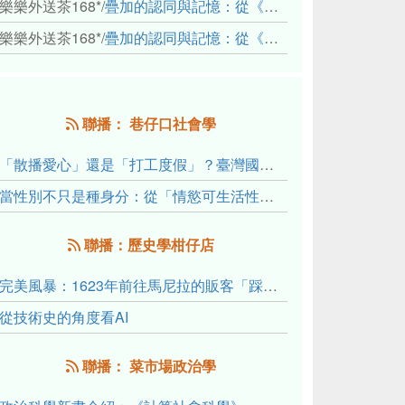
樂樂外送茶168*
/
疊加的認同與記憶：從《重拾時間的山語》探討「我們的」立場性(positionality)
樂樂外送茶168*
/
疊加的認同與記憶：從《重拾時間的山語》探討「我們的」立場性(positionality)
聯播： 巷仔口社會學
「散播愛心」還是「打工度假」？臺灣國內與跨國捐卵的利他修辭、金錢動機與身體代價
當性別不只是種身分：從「情慾可生活性」理解跨性別者的身體、慾望與認同探索
聯播：歷史學柑仔店
完美風暴：1623年前往馬尼拉的販客「踩線團」怎麼會困死於澎湖?
從技術史的角度看AI
聯播： 菜市場政治學