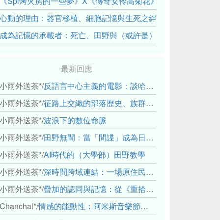
《Spi烤火房的一些夢》X《傳奇女伶高菊花》： 透過紀錄片
心動的理由：器官移植、細胞記憶與生死之絆
成為記憶的承載者：死亡、田野與（或許是）人類學的成年禮
最新回應
小雨外送茶*
/
反語言中心主義的電影：談哈佛感官民族誌實驗室
小雨外送茶*
/
征路上交織的部落歷史、族群與國家邊界敘事： 《路有多長》、《高砂的翅膀》、《檔案／李光輝》
小雨外送茶*
/
波浪下的數位命脈
小雨外送茶*
/
田野無間：當「間諜」成為日常，信任角力下的情感伏流
小雨外送茶*
/
AI時代的（大學部）田野教學
小雨外送茶*
/
深時間跨域連結：一場原住民地熱會議的初步觀察
小雨外送茶*
/
疊加的認同與記憶：從《重拾時間的山語》探討「我們的」立場性(positionality)
Chanchal*
/
情感的能動性：阿米斯音樂節的「對話觀察」