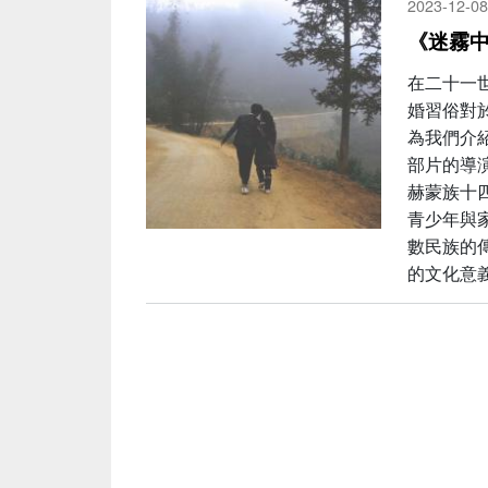
2023-12-08
《迷霧
在二十一
婚習俗對
為我們介
部片的導演
赫蒙族十四
青少年與
數民族的
的文化意