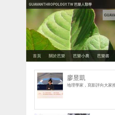
移至主內容
GUAVANTHROPOLOGY.TW 芭樂人類學
GUAVA
首頁
關於芭樂
芭樂小農
芭樂書
廖昱凱
地理學家，寫影評向大家