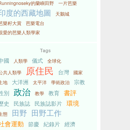
Runningnoseky的蘭嶼田野
一片芭樂
印度的西藏地圖
天鵝城
芭樂籽大賞
芭樂電台
親愛的芭樂人類學家
Tags
中國
儀式
人類學
全球化
原住民
台灣
公共人類學
國家
大洋洲
宗教
土地
太平洋
學術政治
政治
書評
性別
教育
教學
環境
歷史
民族誌
民族誌影片
田野
田野工作
生態
社會運動
節慶
紀錄片
經濟