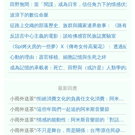
田野無間：當「間諜」成為日常，信任角力下的情感伏流
波浪下的數位命脈
征路上交織的部落歷史、族群與國家邊界敘事： 《路有多
反語言中心主義的電影：談哈佛感官民族誌實驗室
《Spi烤火房的一些夢》X《傳奇女伶高菊花》： 透過紀
心動的理由：器官移植、細胞記憶與生死之絆
成為記憶的承載者：死亡、田野與（或許是）人類學的成
最新回應
小雨外送茶*
/
拒絕消費文化的負責任文化消費：阿米斯音樂節的市集體驗
小雨外送茶*
/
這些年我們一起追的阿米斯音樂節
小雨外送茶*
/
情感的能動性：阿米斯音樂節的「對話觀察」
小雨外送茶*
/
不只是舞台，而是關係：台灣/原住民@太平洋藝術節（中）