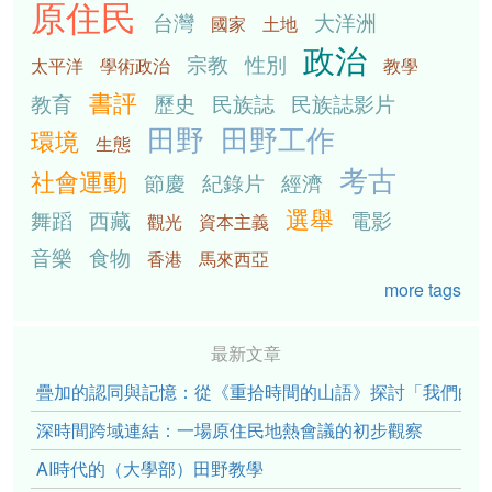
原住民
台灣
大洋洲
國家
土地
政治
宗教
性別
太平洋
學術政治
教學
書評
教育
歷史
民族誌
民族誌影片
田野
田野工作
環境
生態
考古
社會運動
節慶
紀錄片
經濟
選舉
舞蹈
西藏
電影
觀光
資本主義
音樂
食物
香港
馬來西亞
more tags
最新文章
疊加的認同與記憶：從《重拾時間的山語》探討「我們的」立場性(po
深時間跨域連結：一場原住民地熱會議的初步觀察
AI時代的（大學部）田野教學