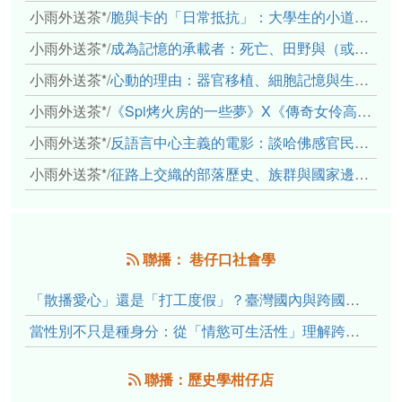
小雨外送茶*
/
脆與卡的「日常抵抗」：大學生的小道消息、情感主體與弱者的武器
小雨外送茶*
/
成為記憶的承載者：死亡、田野與（或許是）人類學的成年禮
小雨外送茶*
/
心動的理由：器官移植、細胞記憶與生死之絆
小雨外送茶*
/
《Spi烤火房的一些夢》X《傳奇女伶高菊花》： 透過紀錄片領會原民文化與歷史的重量
小雨外送茶*
/
反語言中心主義的電影：談哈佛感官民族誌實驗室
小雨外送茶*
/
征路上交織的部落歷史、族群與國家邊界敘事： 《路有多長》、《高砂的翅膀》、《檔案／李光輝》
聯播： 巷仔口社會學
「散播愛心」還是「打工度假」？臺灣國內與跨國捐卵的利他修辭、金錢動機與身體代價
當性別不只是種身分：從「情慾可生活性」理解跨性別者的身體、慾望與認同探索
聯播：歷史學柑仔店