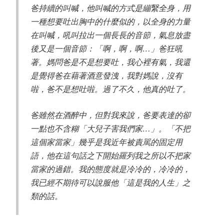
爸持續的叫喊，他叫喊的方式是繃繄全身，用
一種想要吐出胸中的什麼似的，以全身的力量
在叫喊，吼叫拉出一個長長的音節，氣息放盡
後又是一個音節：「啊，啊，啊…」爸狂吼
著。媽問爸是不是想要吐，我心裡有氣，我還
是覺得爸在藉著酒意發洩，我對媽說，沒有
啦，爸不是想吐啦。過了不久，他真的吐了。
爸雖然在酒醉中，但對我來說，爸要表達的卻
一點也不含糊「大兒子害我們家…」。「不把
這個家當家」幾乎是我近年被責駡的固定用
語，他在這句話之下開始羅列我之所以不把家
當家的過錯。我的態度就是冷冷的，冷冷的，
我已經不期待可以說服他「這是我的人生」之
類的話。