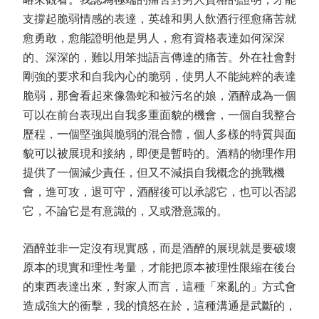
支撐起脆弱情感的表達，英雄和男人飲酒行徑愈痛苦就
愈勇敢，愈能證明他是男人，愈有資格表達如何深深
的、深深的，難以用笨拙語言傳達的痛苦。外在社會對
剛強的要求和自我內心的脆弱，使男人不能純粹的表達
脆弱，那會看起來像魯蛇和被污名的娘，酒醉成為一個
可以在前台表現出自我多重面貌的機會，一個自我整合
歷程，一個堅強與脆弱的混合體，個人多樣的特質與面
貌可以被展現和接納，即便是暫時的。酒精的物理作用
提供了一個減少責任，但又不減損自我概念的挑戰機
會，進可攻，退可守，酒醒後可以承認它，也可以否認
它，不論它是有意識的，又或潛意識的。
酒醉並非一定沒有現實感，而是酒醉的展現就是要破壞
原本的現實和理性考量，才能把原本被理性限縮在後台
的東西表達出來，對家人而言，這種「來亂的」方式會
造成強大的衝擊，我的憤怒在於，這種溝通是武斷的，