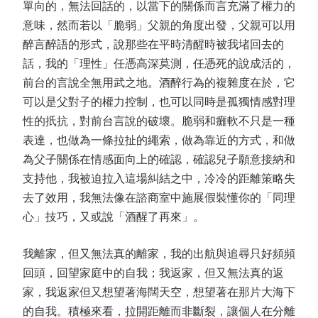
單向的，無法回話的，以當下的關係而言充滿了權力的
意味，然而若以「脆弱」父親的角度出發，父親可以用
醉言醉語的形式，說那些在平時清醒時被我堵回去的
話，我的「理性」任憑高深莫測，任憑死的說成活的，
前台的言說全無用武之地。酒醉行為的複雜度在於，它
可以是父對子的權力控制，也可以同時是孤獨情感對理
性的扺抗，對前台言說的破壞。脆弱和癱軟不只是一種
表達，也做為一條拉扯的繩索，做為靠近的方式，和做
為父子關係在情感面向上的確認，確認兒子願意接納和
支持他，我被迫拉入這場糾結之中，冷冷的距離策略失
去了效用，我無法像在諮商室中施展假裝懂你的「同理
心」技巧，又或說「酒醒了再來」。
我離家，但又無法真的離家，我的出航與追尋只好頻頻
回頭，回望家庭中的自我；我返家，但又無法真的返
家，我返家但又想望著海闊天空，想望著在那片大海下
的自我。積極來看，拉開距離而非斷裂，讓個人在分離