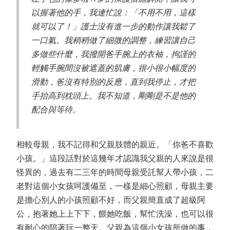
以握著他的手，我連忙說：「不用不用，這樣
就可以了！」護士沒有進一步的動作讓我鬆了
一口氣。我稍稍做了細微的調整，練習讓自己
多做些什麼，我撥開爸手腕上的衣袖，拘謹的
輕觸手腕間沒被遮蓋的肌膚，很小很小幅度的
滑動，爸沒有特別的反應，直到我停止，才把
手抬高到枕頭上。我不知道，剛剛是不是他的
配合與等待。
相較母親，我不記得和父親肢體的親近。「你爸不喜歡
小孩。」這段話對於這幾年才認識我父親的人來說是很
怪異的，過去有二三年的時間母親受託幫人帶小孩，二
老對這個小女孩呵護備至，一樣是細心照顧，母親主要
是擔心別人的小孩照顧不好，而父親簡直成了超級阿
公，抱著她上上下下，餵她吃飯，幫忙洗澡，也可以很
有耐心的陪著玩一整天。父親為這個小女孩所做的事，