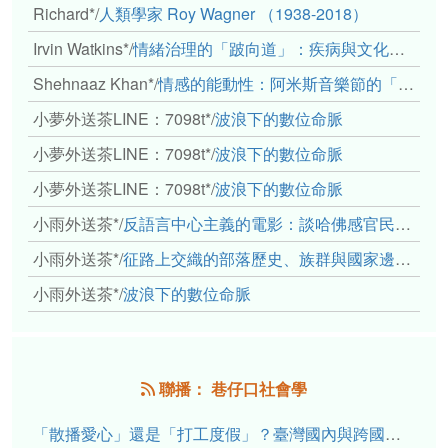
Richard*
/
人類學家 Roy Wagner （1938-2018）
Irvin Watkins*
/
情緒治理的「跛向道」：疾病與文化象徵的轉變舉例
Shehnaaz Khan*
/
情感的能動性：阿米斯音樂節的「對話觀察」
小夢外送茶LINE：7098t*
/
波浪下的數位命脈
小夢外送茶LINE：7098t*
/
波浪下的數位命脈
小夢外送茶LINE：7098t*
/
波浪下的數位命脈
小雨外送茶*
/
反語言中心主義的電影：談哈佛感官民族誌實驗室
小雨外送茶*
/
征路上交織的部落歷史、族群與國家邊界敘事： 《路有多長》、《高砂的翅膀》、《檔案／李光輝》
小雨外送茶*
/
波浪下的數位命脈
聯播： 巷仔口社會學
「散播愛心」還是「打工度假」？臺灣國內與跨國捐卵的利他修辭、金錢動機與身體代價