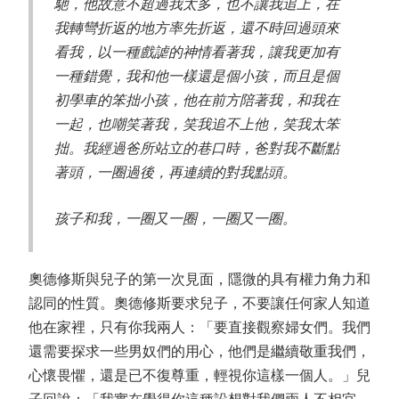
馳，他故意不超過我太多，也不讓我追上，在
我轉彎折返的地方率先折返，還不時回過頭來
看我，以一種戲謔的神情看著我，讓我更加有
一種錯覺，我和他一樣還是個小孩，而且是個
初學車的笨拙小孩，他在前方陪著我，和我在
一起，也嘲笑著我，笑我追不上他，笑我太笨
拙。我經過爸所站立的巷口時，爸對我不斷點
著頭，一圈過後，再連續的對我點頭。
孩子和我，一圈又一圈，一圈又一圈。
奧德修斯與兒子的第一次見面，隱微的具有權力角力和
認同的性質。奧德修斯要求兒子，不要讓任何家人知道
他在家裡，只有你我兩人：「要直接觀察婦女們。我們
還需要探求一些男奴們的用心，他們是繼續敬重我們，
心懷畏懼，還是已不復尊重，輕視你這樣一個人。」兒
子回說：「我實在覺得你這種設想對我們兩人不相宜，