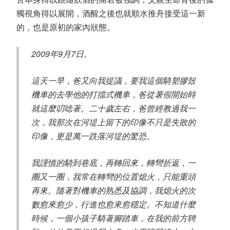
獨視角得以展開，酒醒之後也就順水推舟接受這一新
的，也是原初的家內狀態。
2009年9月7日。
這天一早，爸又向我提議，要我這個騎塑膠殼
機車的去學他的打擋式機車，爸從暑假開始時
就這麼叨唸著。二十歲左右，爸曾經教過我一
次，我那次在河堤上留下的印像不只是失敗的
印像，更是萬一跌落河堤的驚恐。
我謹慎的騎到巷底，再轉回來，轉彎折返，一
圈又一圈，我常在轉彎的位置熄火，只能重頭
再來。隨著對機車的熟悉及協調，我熄火的次
數愈來愈少，行進也愈來愈穩定。不知道什麼
時候，一個小孩子騎著腳踏車，在我的前方聘