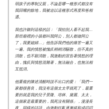
弱孩子的專制父親，不論是哪一種形式都沒有
我回嘴的餘地，我被迫以這種形式再度和爸相
遇。
我也許聽到這樣的話：「我怕別人看不起我…
那些廟裡的小孩都叫我阿公，別人都做阿公
了，我要媳婦…」他告訴我們他的痛苦一遍又
一遍。我的憤怒被愧疚稍稍消驅散，但不真的
消散，也不願消散，我激動的宣告著憤怒的理
由，愧疚與憤怒混雜著，無法融合，也無法相
互抵消。
他重複的陳述清醒時說不出口的愛：「我們一
家都很善良，我沒有這個太太早就死了，最重
要的就是我的兒子景隆、培林、黛麗、太太，
這個家是最重要的，我死沒有關係」，漫漫長
夜，同樣的話語，由激動狂亂逐漸緩和成叨叨