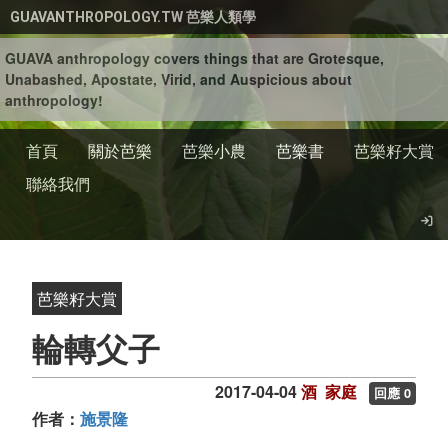
移至主內容
GUAVANTHROPOLOGY.TW 芭樂人類學
GUAVA anthropology covers things that are Grotesque,
Unabashed, Apostate, Virid, and Auspicious about
anthropology!
首頁
關於芭樂
芭樂小農
芭樂書
芭樂籽大賞
聯絡我們
芭樂籽大賞
輪轉父子
2017-04-04
酒
家庭
回應 0
作者：
施景隆