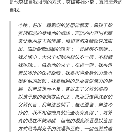
是他突破自我限制的方式，突破英雄外貌，直指衰老的
自我。
今晚，爸以一種脆弱的姿態仰躺著，像孩子般
無所顧忌的發洩他的情緒，言語的內容則包藏
著父親的意志和情感，混和著酒及穢物奔流而
出。噫語斷斷續續的說著：「景隆都不聽話…
我才國小，大兒子和我的想法不一樣，不想聽
我說話…」做為他的兒子，在這一刻，我再也
無法冷冷的保持距離，我要用盡全身的力量承
擔起他的癱軟，我要照顧的是那看似無力的身
軀，我無法視而不見，爸脫去了父親的姿態，
以孩子般的姿態取而代之，為那受傷與沈默的
父親代言，我無法放開手，無法迴避，無法冷
冷的。我不相信他真的完全沒有意識了，就算
真的現在不夠清醒，但他的潛意識還是以這種
方式做為與兒子的溝通和互動，一個包裝成脆