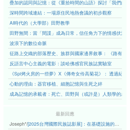
疊加的認同與記憶：從《重拾時間的山語》探討「我們的」立場性(po
深時間跨域連結：一場原住民地熱會議的初步觀察
AI時代的（大學部）田野教學
田野無間：當「間諜」成為日常，信任角力下的情感伏流
波浪下的數位命脈
征路上交織的部落歷史、族群與國家邊界敘事： 《路有多
反語言中心主義的電影：談哈佛感官民族誌實驗室
《Spi烤火房的一些夢》X《傳奇女伶高菊花》： 透過紀
心動的理由：器官移植、細胞記憶與生死之絆
成為記憶的承載者：死亡、田野與（或許是）人類學的成
最新回應
Joseph*
/
[2025台灣國際民族誌影展]：在基礎設施的邊緣，聆聽人的呼吸