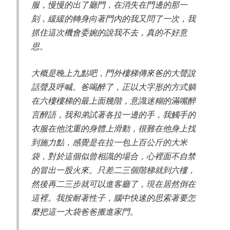
服，慢慢的出了廳門，在消失在門邊的那一
刻，緩緩的轉身向著門內的我又問了一次，我
抓住這次機會委婉的說我不去，真的不好意
思。
大概是晚上九點吧，門外樓梯傳來爸的大聲說
話聲及呼喊。爸喝醉了，正以大字形的方式躺
在六樓樓梯的最上面幾階，意識迷糊的滿嘴醉
言醉語，我和弟試著各拉一邊的手，我觸手的
衣服在他沈重的身體上滑動，很難在他身上找
到施力點，感覺是在拉一包上百公斤的大米
袋，對於這個似曾相識的場合，心裡面不自禁
的冒出一股火來。只差二三個階梯就到六樓，
然後再二三步就可以進客廳了，現在居然倒在
這裡。我按耐著性子，腦中快速的思索著要怎
麼把這一大袋爸爸搬進家門。