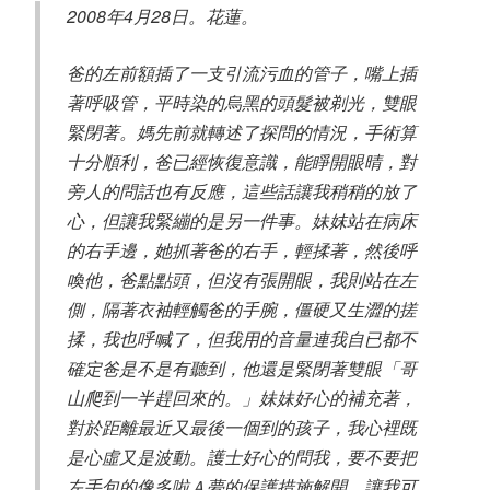
2008年4月28日。花蓮。
爸的左前額插了一支引流污血的管子，嘴上插
著呼吸管，平時染的烏黑的頭髮被剃光，雙眼
緊閉著。媽先前就轉述了探問的情況，手術算
十分順利，爸已經恢復意識，能睜開眼晴，對
旁人的問話也有反應，這些話讓我稍稍的放了
心，但讓我緊繃的是另一件事。妹妺站在病床
的右手邊，她抓著爸的右手，輕揉著，然後呼
喚他，爸點點頭，但沒有張開眼，我則站在左
側，隔著衣袖輕觸爸的手腕，僵硬又生澀的搓
揉，我也呼喊了，但我用的音量連我自已都不
確定爸是不是有聽到，他還是緊閉著雙眼「哥
山爬到一半趕回來的。」妹妹好心的補充著，
對於距離最近又最後一個到的孩子，我心裡既
是心虛又是波動。護士好心的問我，要不要把
左手包的像多啦Ａ夢的保護措施解開，讓我可