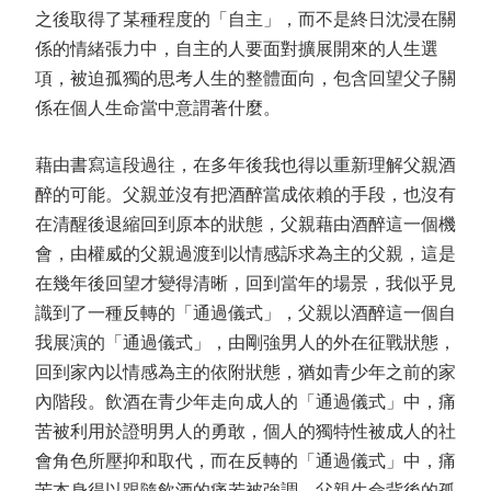
之後取得了某種程度的「自主」，而不是終日沈浸在關
係的情緒張力中，自主的人要面對擴展開來的人生選
項，被迫孤獨的思考人生的整體面向，包含回望父子關
係在個人生命當中意謂著什麼。
藉由書寫這段過往，在多年後我也得以重新理解父親酒
醉的可能。父親並沒有把酒醉當成依賴的手段，也沒有
在清醒後退縮回到原本的狀態，父親藉由酒醉這一個機
會，由權威的父親過渡到以情感訴求為主的父親，這是
在幾年後回望才變得清晰，回到當年的場景，我似乎見
識到了一種反轉的「通過儀式」，父親以酒醉這一個自
我展演的「通過儀式」，由剛強男人的外在征戰狀態，
回到家內以情感為主的依附狀態，猶如青少年之前的家
內階段。飲酒在青少年走向成人的「通過儀式」中，痛
苦被利用於證明男人的勇敢，個人的獨特性被成人的社
會角色所壓抑和取代，而在反轉的「通過儀式」中，痛
苦本身得以跟隨飲酒的痛若被強調，父親生命背後的孤