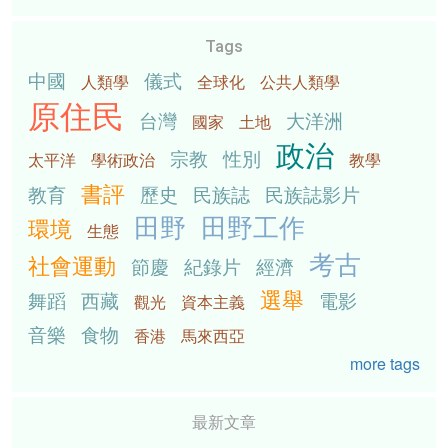
Tags
中國
儀式
人類學
全球化
公共人類學
原住民
台灣
大洋洲
國家
土地
政治
宗教
性別
太平洋
學術政治
教學
書評
教育
歷史
民族誌
民族誌影片
田野
田野工作
環境
生態
考古
社會運動
節慶
紀錄片
經濟
選舉
舞蹈
西藏
電影
觀光
資本主義
音樂
食物
香港
馬來西亞
more tags
最新文章