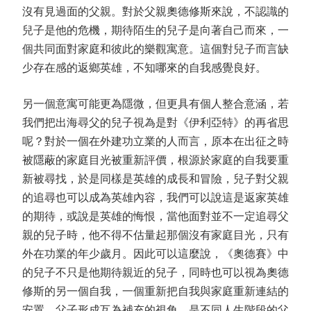
沒有見過面的父親。對於父親奧德修斯來說，不認識的
兒子是他的危機，期待陌生的兒子是向著自己而來，一
個共同面對家庭和彼此的樂觀寓意。這個對兒子而言缺
少存在感的返鄉英雄，不知哪來的自我感覺良好。
另一個意寓可能更為隱微，但更具有個人整合意涵，若
我們把出海尋父的兒子視為是對《伊利亞特》的再省思
呢？對於一個在外建功立業的人而言，原本在出征之時
被隱蔽的家庭目光被重新評價，根源於家庭的自我要重
新被尋找，於是同樣是英雄的成長和冒險，兒子對父親
的追尋也可以成為英雄內容，我們可以說這是返家英雄
的期待，或說是英雄的悔恨，當他面對並不一定追尋父
親的兒子時，他不得不估量起那個沒有家庭目光，只有
外在功業的年少歲月。因此可以這麼說，《奧德賽》中
的兒子不只是他期待親近的兒子，同時也可以視為奧德
修斯的另一個自我，一個重新把自我與家庭重新連結的
安置，父子形成互為補充的視角，是不同人生階段的父