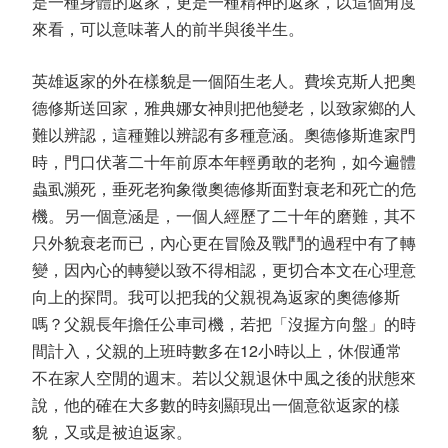
是一種身體的返家，更是一種精神的返家，以這個角度
來看，可以意味著人的前半與後半生。
英雄返家的外在樣貌是一個陌生老人。費埃克斯人把奧
德修斯送回家，雅典娜女神則把他變老，以致家鄉的人
難以辨認，這種難以辨認有多種意涵。奧德修斯進家門
時，門口伏著二十年前原本年輕勇敢的老狗，如今遍體
蟲虱瀕死，垂死老狗象徵奧德修斯面對衰老和死亡的危
機。另一個意涵是，一個人經歷了二十年的磨難，其不
只外貌衰老而已，內心更在冒險及戰鬥的過程中有了轉
變，因內心的轉變以致不得相認，更切合本文在心理意
向上的探問。我可以把我的父親視為返家的奧德修斯
嗎？父親長年擔任公車司機，若把「沒握方向盤」的時
間計入，父親的上班時數多在12小時以上，休假通常
不在家人空閒的週末。若以父親退休中風之後的狀態來
說，他的確在大多數的時刻顯現出一個意欲返家的樣
貌，又或是被迫返家。