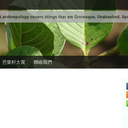
 anthropology covers things that are Grotesque, Unabashed, Apo
芭樂籽大賞
聯絡我們