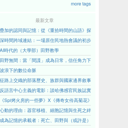
more tags
最新文章
疊加的認同與記憶：從《重拾時間的山語》探討「我們的」立場性(posit
深時間跨域連結：一場原住民地熱會議的初步觀察
AI時代的（大學部）田野教學
田野無間：當「間諜」成為日常，信任角力下的情感伏流
波浪下的數位命脈
征路上交織的部落歷史、族群與國家邊界敘事： 《路有多長》
反語言中心主義的電影：談哈佛感官民族誌實驗室
《Spi烤火房的一些夢》X《傳奇女伶高菊花》： 透過紀錄片
心動的理由：器官移植、細胞記憶與生死之絆
成為記憶的承載者：死亡、田野與（或許是）人類學的成年禮