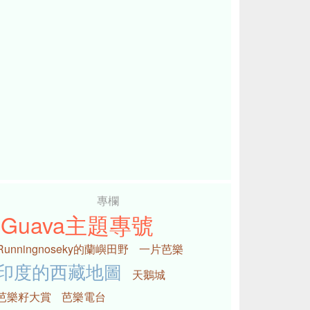
專欄
iGuava主題專號
Runningnoseky的蘭嶼田野
一片芭樂
印度的西藏地圖
天鵝城
芭樂籽大賞
芭樂電台