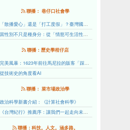
聯播： 巷仔口社會學
「散播愛心」還是「打工度假」？臺灣國內與跨國捐卵的利他修辭、金錢動機與身體代價
當性別不只是種身分：從「情慾可生活性」理解跨性別者的身體、慾望與認同探索
聯播：歷史學柑仔店
完美風暴：1623年前往馬尼拉的販客「踩線團」怎麼會困死於澎湖?
從技術史的角度看AI
聯播： 菜市場政治學
政治科學新書介紹：《計算社會科學》
《台灣紀行》推薦序：讓我們一起走向未來文明的備忘錄
聯播：科技。人文。涵多路。