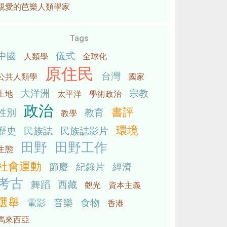
親愛的芭樂人類學家
Tags
中國
儀式
人類學
全球化
原住民
台灣
公共人類學
國家
大洋洲
宗教
土地
太平洋
學術政治
政治
書評
性別
教育
教學
環境
歷史
民族誌
民族誌影片
田野
田野工作
生態
社會運動
節慶
紀錄片
經濟
考古
舞蹈
西藏
觀光
資本主義
選舉
電影
音樂
食物
香港
馬來西亞