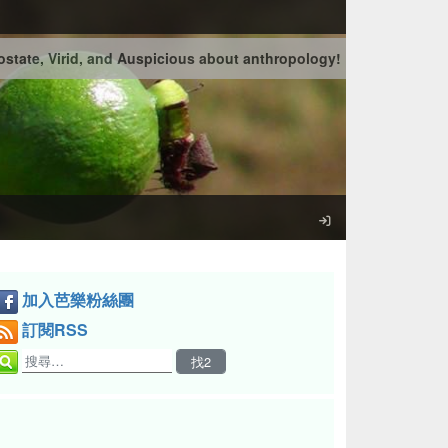
state, Virid, and Auspicious about anthropology!
加入芭樂粉絲團
訂閱RSS