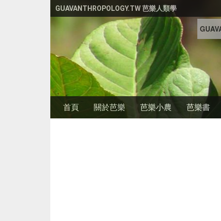
移至主內容
GUAVANTHROPOLOGY.TW 芭樂人類學
GUAVA
首頁
關於芭樂
芭樂小農
芭樂書