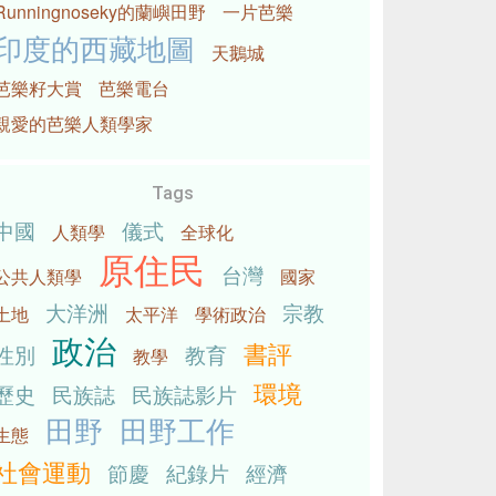
Runningnoseky的蘭嶼田野
一片芭樂
印度的西藏地圖
天鵝城
芭樂籽大賞
芭樂電台
親愛的芭樂人類學家
Tags
中國
儀式
人類學
全球化
原住民
台灣
公共人類學
國家
大洋洲
宗教
土地
太平洋
學術政治
政治
書評
性別
教育
教學
環境
歷史
民族誌
民族誌影片
田野
田野工作
生態
社會運動
節慶
紀錄片
經濟