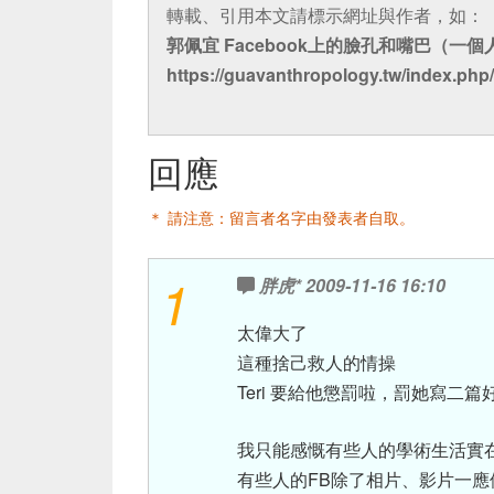
轉載、引用本文請標示網址與作者，如：
郭佩宜 Facebook上的臉孔和嘴巴（一個
https://guavanthropology.tw/index.php/
回應
＊ 請注意：留言者名字由發表者自取。
1
胖虎*
2009-11-16 16:10
太偉大了
這種捨己救人的情操
Teri 要給他懲罰啦，罰她寫二篇好
我只能感慨有些人的學術生活實
有些人的FB除了相片、影片一