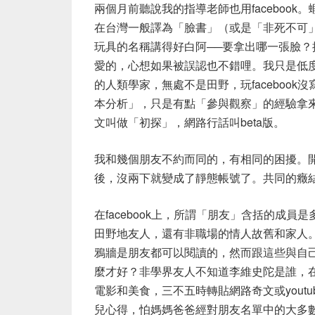
兩個月前聽說我的指導老師也用facebook。
在台灣一般譯為「臉書」（或是「非死不可
玩具的名稱講得好白阿──要拿出哪一張臉
愛的，心想如果被誤認也不錯哩。我只是低度
的人類學家，無處不是田野，玩facebook沒寫
本分析」，只是有點「參與觀察」的經驗拿來分
文叫做「初探」，網路行話叫beta版。
我和幾個朋友不約而同的，有相同的困擾。開了
後，沒兩下就變成了靜態帳號了。共同的癥
在facebook上，所謂「朋友」含括的成
田野地友人，還有非職場的情人故舊和家人
鴉牆是朋友都可以閱讀的，然而跟這些與自
麼才好？非學界友人不知道李維史陀是誰，
電影和美食，三不五時轉貼網路奇文或yout
兒心得，怕媽媽爸爸經對朋友名單中的大多