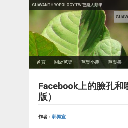
移至主內容
GUAVANTHROPOLOGY.TW 芭樂人類學
GUAVA
首頁
關於芭樂
芭樂小農
芭樂書
Facebook上的臉孔
版）
作者：
郭佩宜