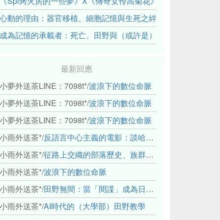
《Spi烤火房的一些夢》X《傳奇女伶高菊花》： 透過紀錄片
心動的理由：器官移植、細胞記憶與生死之絆
成為記憶的承載者：死亡、田野與（或許是）人類學的成年禮
最新回應
小夢外送茶LINE：7098t*
/
波浪下的數位命脈
小夢外送茶LINE：7098t*
/
波浪下的數位命脈
小夢外送茶LINE：7098t*
/
波浪下的數位命脈
小雨外送茶*
/
反語言中心主義的電影：談哈佛感官民族誌實驗室
小雨外送茶*
/
征路上交織的部落歷史、族群與國家邊界敘事： 《路有多長》、《高砂的翅膀》、《檔案／李光輝》
小雨外送茶*
/
波浪下的數位命脈
小雨外送茶*
/
田野無間：當「間諜」成為日常，信任角力下的情感伏流
小雨外送茶*
/
AI時代的（大學部）田野教學