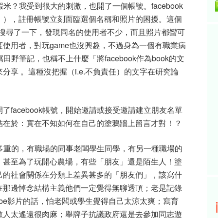
蝦米？我受到很大的刺激，也開了一個帳號。facebook
」），註冊帳號立刻面臨選個名稱和照片的困擾。這個
？搜尋了一下，發現同名的使用者不少，而且照片都蠻可
使用者，對玩game也沒興趣，不過身為一個有職業病
田野筆記，也稱不上什麼「將facebook作為book的文
享 。這種沒把握（i.e.不負責任）的文字在研究論
facebook帳號，開始邀請或接受邀請建立朋友名單
結在於：實在不知如何在自己的塗鴉牆上留言才對！？
員是多重的，有職場的同事老闆學生同學，有另一種職場的
。甚至為了玩開心農場，有些「朋友」還是陌生人！塗
己的社會關係在分類上差異甚多的「朋友們」，該寫什
在那邊悼念結構主義他們一定覺得無聊透頂；老是記錄
ube影片的話，怕老闆或學生覺得自己太涼太爽；寫育
數人太遙遠很肉麻；舉牌子抗議政府還是去參加同志遊