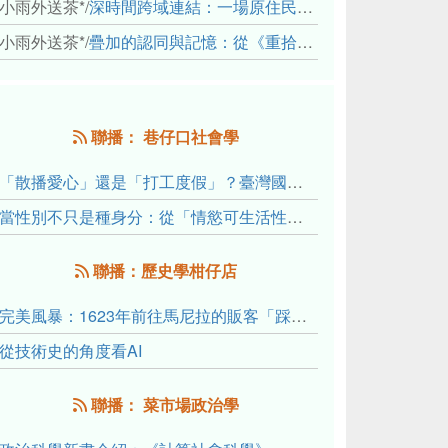
小雨外送茶*
/
深時間跨域連結：一場原住民地熱會議的初步觀察
小雨外送茶*
/
疊加的認同與記憶：從《重拾時間的山語》探討「我們的」立場性(positionality)
聯播： 巷仔口社會學
「散播愛心」還是「打工度假」？臺灣國內與跨國捐卵的利他修辭、金錢動機與身體代價
當性別不只是種身分：從「情慾可生活性」理解跨性別者的身體、慾望與認同探索
聯播：歷史學柑仔店
完美風暴：1623年前往馬尼拉的販客「踩線團」怎麼會困死於澎湖?
從技術史的角度看AI
聯播： 菜市場政治學