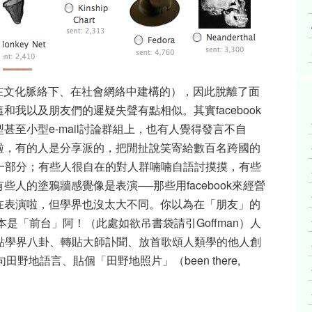
n當然是在文化脈絡下、在社會網絡中建構的），因此脫離了面
我以及朋友們的遲疑失聲有點相似。其實facebook
至小型e-mail討論群組上，也有人覺得發言不自
啦，有的人是分享派的，把閒扯說笑寄給數百名跨國的
只是一部分；有些人很自在的對人群喃喃自語討摸摸，有些
人的塗鴉牆感覺像是表演──那些用facebook來經營
在表演啦，但學界也沒太大不同。你以為在「朋友」的
是「前台」阿！（此處如欲吊書袋請引Goffman）人
要扯點學界八卦、轉貼大師訃聞、放首歌頌人類學的他人創
秀兩句田野地語言、貼個「田野地照片」（been there,