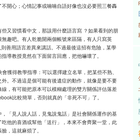
了不開心；心情記事或喃喃自語好像也沒必要照三餐轟
有些又習慣看中文，那該用什麼語言寫 ？如果看到的朋
很無趣吧。有人乾脆開兩個帳號來區隔，有人只寫英
有人則善用語言差異來講話。不過最後這招有危險，某學
的指導教授竟然在下面留言回應，把他嚇壞了。
常很快會獲得教學指導：可以選擇建立名單，把某些不熟、
之外。不過這是個可能有後遺症的動作，就像是要不要
條線，有可能把原本可以模糊處理的雙方關係評估落差
ebook比較簡單，否則就真的「非死不可」了。
中，「見人說人話，見鬼說鬼話」是社會關係運作的基
了吃他的喜酒或幫他「送行」，本來不會齊聚一堂，此
張臉，這就麻煩了。