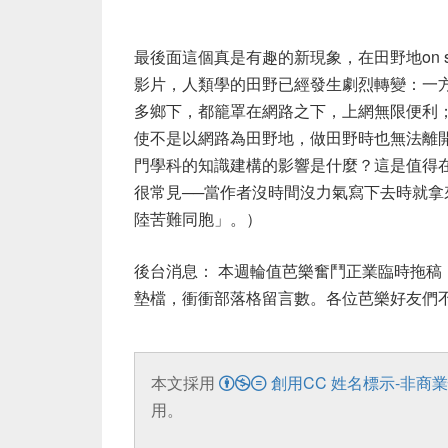
最後面這個真是有趣的新現象，在田野地on si
影片，人類學的田野已經發生劇烈轉變：一
多鄉下，都籠罩在網路之下，上網無限便利
使不是以網路為田野地，做田野時也無法離
門學科的知識建構的影響是什麼？這是值得
很常見──當作者沒時間沒力氣寫下去時就
陸苦難同胞」。）
後台消息： 本週輪值芭樂奮鬥正業臨時拖稿，
墊檔，衝衝部落格留言數。各位芭樂好友們
本文採用
創用CC 姓名標示-非商業
用。