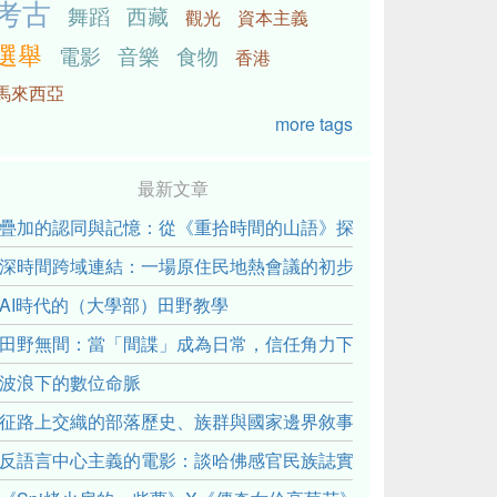
考古
舞蹈
西藏
觀光
資本主義
選舉
電影
音樂
食物
香港
馬來西亞
more tags
最新文章
疊加的認同與記憶：從《重拾時間的山語》探討「我們的」立場性(posit
深時間跨域連結：一場原住民地熱會議的初步觀察
AI時代的（大學部）田野教學
田野無間：當「間諜」成為日常，信任角力下的情感伏流
波浪下的數位命脈
征路上交織的部落歷史、族群與國家邊界敘事： 《路有多長》
反語言中心主義的電影：談哈佛感官民族誌實驗室