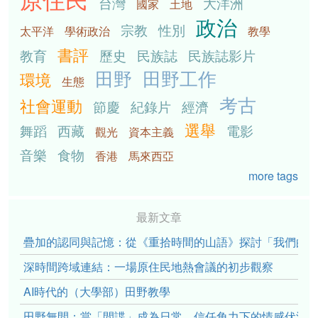
台灣
大洋洲
國家
土地
政治
宗教
性別
太平洋
學術政治
教學
書評
教育
歷史
民族誌
民族誌影片
田野
田野工作
環境
生態
考古
社會運動
節慶
紀錄片
經濟
選舉
舞蹈
西藏
電影
觀光
資本主義
音樂
食物
香港
馬來西亞
more tags
最新文章
疊加的認同與記憶：從《重拾時間的山語》探討「我們的」立場性(po
深時間跨域連結：一場原住民地熱會議的初步觀察
AI時代的（大學部）田野教學
田野無間：當「間諜」成為日常，信任角力下的情感伏流