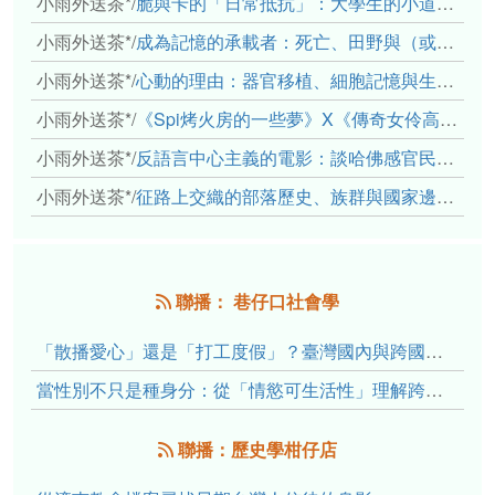
小雨外送茶*
/
脆與卡的「日常抵抗」：大學生的小道消息、情感主體與弱者的武器
小雨外送茶*
/
成為記憶的承載者：死亡、田野與（或許是）人類學的成年禮
小雨外送茶*
/
心動的理由：器官移植、細胞記憶與生死之絆
小雨外送茶*
/
《Spi烤火房的一些夢》X《傳奇女伶高菊花》： 透過紀錄片領會原民文化與歷史的重量
小雨外送茶*
/
反語言中心主義的電影：談哈佛感官民族誌實驗室
小雨外送茶*
/
征路上交織的部落歷史、族群與國家邊界敘事： 《路有多長》、《高砂的翅膀》、《檔案／李光輝》
聯播： 巷仔口社會學
「散播愛心」還是「打工度假」？臺灣國內與跨國捐卵的利他修辭、金錢動機與身體代價
當性別不只是種身分：從「情慾可生活性」理解跨性別者的身體、慾望與認同探索
聯播：歷史學柑仔店