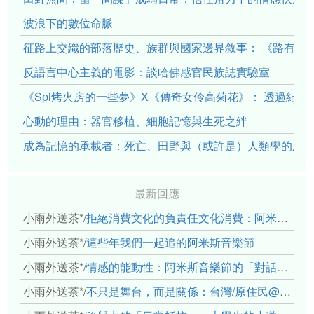
波浪下的數位命脈
征路上交織的部落歷史、族群與國家邊界敘事： 《路有多
反語言中心主義的電影：談哈佛感官民族誌實驗室
《Spi烤火房的一些夢》X《傳奇女伶高菊花》： 透過紀
心動的理由：器官移植、細胞記憶與生死之絆
成為記憶的承載者：死亡、田野與（或許是）人類學的成
最新回應
小雨外送茶*
/
拒絕消費文化的負責任文化消費：阿米斯音樂節的市集體驗
小雨外送茶*
/
這些年我們一起追的阿米斯音樂節
小雨外送茶*
/
情感的能動性：阿米斯音樂節的「對話觀察」
小雨外送茶*
/
不只是舞台，而是關係：台灣/原住民@太平洋藝術節（中）