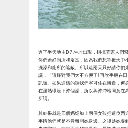
過了半天地主D先生才出現，指揮著家人們
你們蓋好廁所和浴室，因為我們想等後天中
洗澡和廁所的遮蔽。所以這兩天只好請你們走
議，「這樣對我們太不方便了! 再說手機在
訊號。如果這樣的話我們寧可住在海邊，何
在溼熱環境下沖個澡，所以興沖沖地同意在
所謂。
其結果就是四個媽媽加上兩個女孩把這位西
事情他們就是不肯離開她身邊。之後趁她要