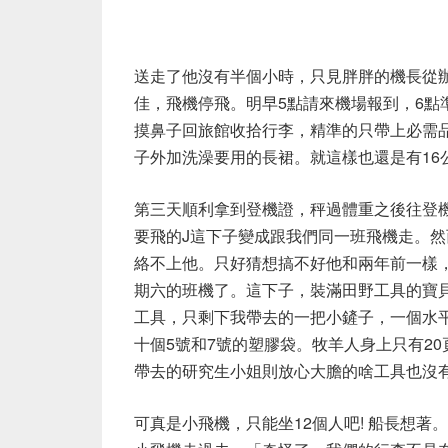
送走了他沒有半個小時，只見胖胖的機長從
佳，飛機停飛。明早5點請來機場報到，6點
摸鼻子回旅館收拾行李，精準的只帶上必需
子外加洗澡要用的長裙。就這樣也還是有16
第三天順利拿到登機證，秤過體重之後往登
要飛的J這下子變成跟我們同一班飛機走。
絡不上他。只好猜想搞不好他和兩年前一樣
期六的班機了。這下子，裝滿田野工具的寶
工具，只剩下我帶去的一把小鏟子，一個水平
十個5號和7號的塑膠袋。牧羊人身上只有2
帶去的研究生小姐則放心大膽的啥工具也沒
可真是小飛機，只能坐12個人吧! 船長想