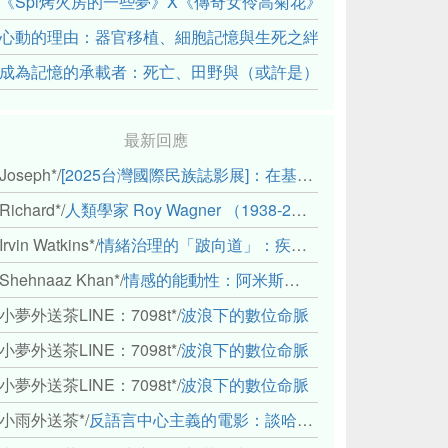
《Spi烤火房的一些夢》X《傳奇女伶高菊花》： 透過紀錄片
心動的理由：器官移植、細胞記憶與生死之絆
成為記憶的承載者：死亡、田野與（或許是）人類學的成年禮
最新回應
Joseph*
/
[2025台灣國際民族誌影展]：在基礎設施的邊緣，聆聽人的呼吸
Richard*
/
人類學家 Roy Wagner （1938-2018）
Irvin Watkins*
/
情緒治理的「跛向道」：疾病與文化象徵的轉變舉例
Shehnaaz Khan*
/
情感的能動性：阿米斯音樂節的「對話觀察」
小夢外送茶LINE：7098t*
/
波浪下的數位命脈
小夢外送茶LINE：7098t*
/
波浪下的數位命脈
小夢外送茶LINE：7098t*
/
波浪下的數位命脈
小雨外送茶*
/
反語言中心主義的電影：談哈佛感官民族誌實驗室