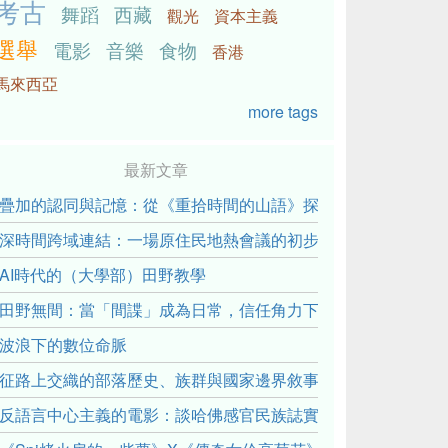
考古
舞蹈
西藏
觀光
資本主義
選舉
電影
音樂
食物
香港
馬來西亞
more tags
最新文章
疊加的認同與記憶：從《重拾時間的山語》探討「我們的」立場性(posit
深時間跨域連結：一場原住民地熱會議的初步觀察
AI時代的（大學部）田野教學
田野無間：當「間諜」成為日常，信任角力下的情感伏流
波浪下的數位命脈
征路上交織的部落歷史、族群與國家邊界敘事： 《路有多長》
反語言中心主義的電影：談哈佛感官民族誌實驗室