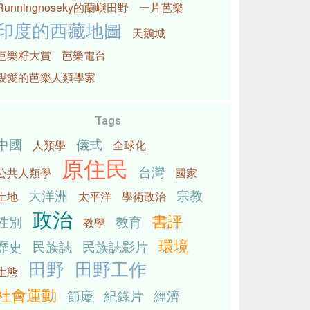
Runningnoseky的蘭嶼田野
一片芭樂
印度的西藏地圖
天鵝城
芭樂籽大賞
芭樂電台
親愛的芭樂人類學家
Tags
中國
儀式
人類學
全球化
原住民
台灣
公共人類學
國家
大洋洲
宗教
土地
太平洋
學術政治
政治
書評
性別
教育
教學
環境
歷史
民族誌
民族誌影片
田野
田野工作
生態
社會運動
節慶
紀錄片
經濟