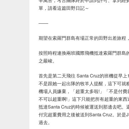
辛萬苦，考古團隊終於申請到許可、拿到經
單，請看這篇田野日記～
───
期望在索羅門群島有場正常的田野出差旅程
按照時程連換兩班國際飛機抵達索羅門群島
之嚴峻。
首先是第二天飛往 Santa Cruz的班機
不是跟她一起出隊的牧羊人提醒，這下可就
機場人員嫌棄，「超重太多啦!」「不是付費
不可以超重啊!」這下只能把所有超重的東
抵達Santa Cruz的時候被運送到那邊
付完超重費用之後被送到Santa Cruz。
過去。