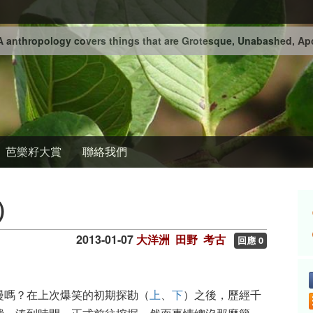
 anthropology covers things that are Grotesque, Unabashed, Apo
芭樂籽大賞
聯絡我們
上）
2013-01-07
大洋洲
田野
考古
回應 0
漫嗎？在上次爆笑的初期探勘（
上
、
下
）之後，歷經千