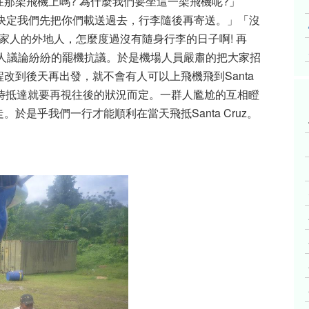
那架飛機上嗎? 為什麼我們要坐這一架飛機呢?」
人員決定我們先把你們載送過去，行李隨後再寄送。」「沒
家人的外地人，怎麼度過沒有隨身行李的日子啊! 再
眾人議論紛紛的罷機抗議。於是機場人員嚴肅的把大家招
改到後天再出發，就不會有人可以上飛機飛到Santa
何時抵達就要再視往後的狀況而定。一群人尷尬的互相瞪
於是乎我們一行才能順利在當天飛抵Santa Cruz。