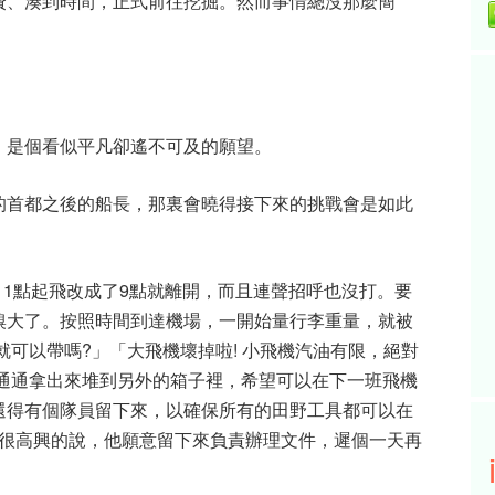
費、湊到時間，正式前往挖掘。然而事情總沒那麼簡
，是個看似平凡卻遙不可及的願望。
的首都之後的船長，那裏會曉得接下來的挑戰會是如此
從早上11點起飛改成了9點就離開，而且連聲招呼也沒打。要
糗大了。按照時間到達機場，一開始量行李重量，就被
就可以帶嗎?」「大飛機壞掉啦! 小飛機汽油有限，絕對
西通通拿出來堆到另外的箱子裡，希望可以在下一班飛機
去吧。還得有個隊員留下來，以確保所有的田野工具都可以在
於是J很高興的說，他願意留下來負責辦理文件，遲個一天再