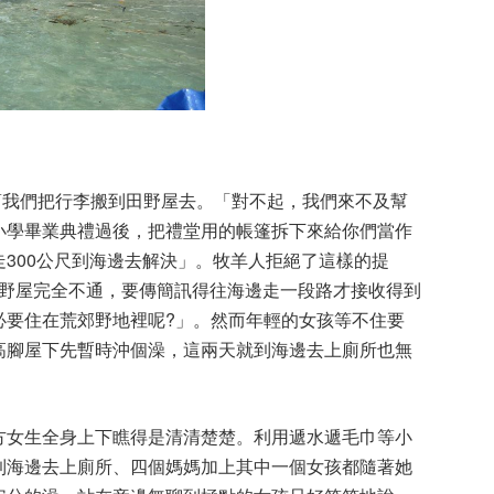
幫我們把行李搬到田野屋去。「對不起，我們來不及幫
小學畢業典禮過後，把禮堂用的帳篷拆下來給你們當作
300公尺到海邊去解決」。牧羊人拒絕了這樣的提
田野屋完全不通，要傳簡訊得往海邊走一段路才接收得到
必要住在荒郊野地裡呢?」。然而年輕的女孩等不住要
高腳屋下先暫時沖個澡，這兩天就到海邊去上廁所也無
方女生全身上下瞧得是清清楚楚。利用遞水遞毛巾等小
到海邊去上廁所、四個媽媽加上其中一個女孩都隨著她