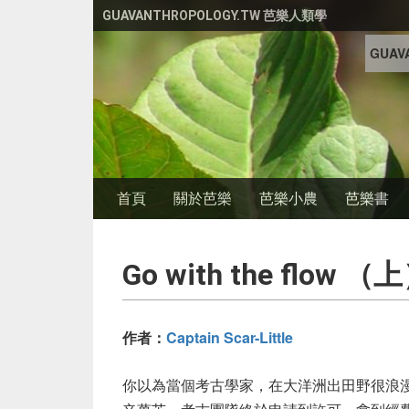
移至主內容
GUAVANTHROPOLOGY.TW 芭樂人類學
GUAVA
首頁
關於芭樂
芭樂小農
芭樂書
Go with the flow （
作者：
Captain Scar-Little
你以為當個考古學家，在大洋洲出田野很浪