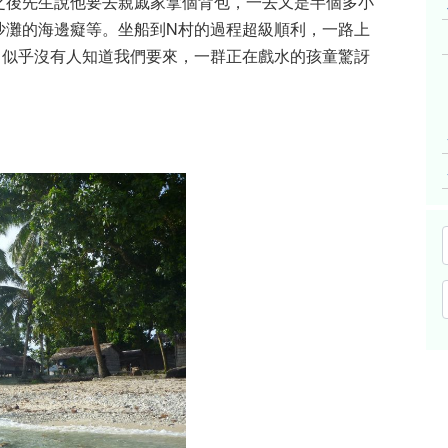
之後先生說他要去親戚家拿個背包，一去又是半個多小
沙灘的海邊癡等。坐船到N村的過程超級順利，一路上
，似乎沒有人知道我們要來，一群正在戲水的孩童驚訝