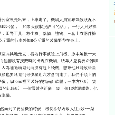
辦公室裏走出來，上車走了。機場人員宣布氣候狀況不
準時出發，「如果天候狀況許可的話」。一行人只好摸
品：田野工具、救生衣、藥物、禮物、三套上衣兩件褲
公斤重的行李外加8公斤重的裝備要帶在身上。
機室高興地走去，看著行李被送上飛機。原本延後一天
然而他卻沒有按照時間出現在機場。牧羊人急得要命卻聯
，因為睡過頭遲到而沒有趕上飛機。想來他只能改坐星
貝箱也要延遲到最快星期六才會到達了。我們手頭上的
儀，iphone裡面裝好的指南針軟體，一本方格紙，幾
0頁的紀錄紙，一個雷射測距儀，幾十個12號塑膠袋。他
有準備。
著。然而到了要登機的時候，機長卻領著眾人往另外一架