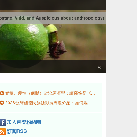
state, Virid, and Auspicious about anthropology!
婚姻、愛情（個體）政治經濟學：讀邱筱喬《Visions of Marriage: Politics and Family on Kinmen, 1920–2020》
2023台灣國際民族誌影展專題介紹：如何媒介，怎樣記憶？尋找身分與歷史軌跡的影像行動
加入芭樂粉絲團
訂閱RSS