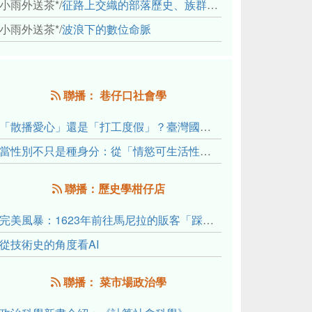
小雨外送茶*
/
征路上交織的部落歷史、族群與國家邊界敘事： 《路有多長》、《高砂的翅膀》、《檔案／李光輝》
小雨外送茶*
/
波浪下的數位命脈
聯播： 巷仔口社會學
「散播愛心」還是「打工度假」？臺灣國內與跨國捐卵的利他修辭、金錢動機與身體代價
當性別不只是種身分：從「情慾可生活性」理解跨性別者的身體、慾望與認同探索
聯播：歷史學柑仔店
完美風暴：1623年前往馬尼拉的販客「踩線團」怎麼會困死於澎湖?
從技術史的角度看AI
聯播： 菜市場政治學