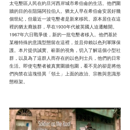
太屯墾區人民在約旦河西岸城市希伯侖的生活。他們圍
牆的目的在阻隔阿拉伯人。猶太人早在希伯侖安居好幾
個世紀，但最近一波屯墾者是新來移民。原本居住在這
裡的猶太裔族群，早在1930年代被英國人迫遷離開。
1967年六日戰爭後，新的一批屯墾者移入。他們基於
某種特殊的意識型態留在這裡，並且仰賴以色列軍隊保
護。本片提供誠實、嶄新的視角，切入了解這個小型社
群，以及為了這群人而存在的以色列士兵，他們的日常
生活。即使屯墾者被真實圍牆包圍，看不見的卻是將他
們拘禁在這塊怪異「領土」上面的政治、宗教與意識形
態框架。