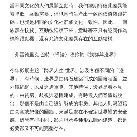
當不同文化的人們展開互動時，我們總期待彼此差異能
被降低。互動需要，但也同時生產出一致的價值觀跟符
碼，也就是相同的文化社群或文化一致性。因此，一個
族群在接觸、互動後延續下來，意味著不只有認同作為
標準跟動機，還有允許文化差異存在的互動結構。
—弗雷德里克‧巴特〈導論〉收錄於《族群與邊界》
今年影展主題「跨界人生-世界」涉及各種不同的「邊
界」。有時候，邊界是由磚石建築而成的圍籬牆面，並
列鐵絲網，以及巡邏軍隊。其他時候，邊界是看不見
的，由貧窮、歧視與恐懼建成。有時候人們寄望逃脫
出，那個不是由自己設計製成的牢房。其他人則渴望藉
由真實或想像的圍牆，來滿足處在不確定世界裡的安全
感。儘管有些不同，影片坦承各種形式牆的建造，都是
必要卻又不可能完整存在。