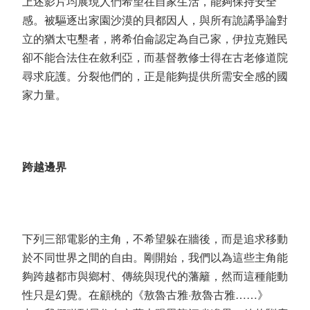
上述影片均展現人們希望在自家生活，能夠保持安全
感。被驅逐出家園沙漠的貝都因人，與所有詭譎爭論對
立的猶太屯墾者，將希伯侖認定為自己家，伊拉克難民
卻不能合法住在敘利亞，而基督教修士得在古老修道院
尋求庇護。分裂他們的，正是能夠提供所需安全感的國
家力量。
跨越邊界
下列三部電影的主角，不希望躲在牆後，而是追求移動
於不同世界之間的自由。剛開始，我們以為這些主角能
夠跨越都市與鄉村、傳統與現代的藩籬，然而這種能動
性只是幻覺。在顧桃的《敖魯古雅·敖魯古雅……》