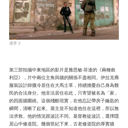
邊界 2
第三部拍攝中東地區的影片是雅思敏‧菲達的《兩種敘
利亞》，片中兩位主角與牆的關係不盡相同。伊拉克裔
服裝設計師撒冷居住在大馬士革，持續擔憂自己身為難
民的合法身分。他非法居住在此，只寄望被名為「家」
的四面牆圍繞。這個殘酷現實，在他忘記帶房子鑰匙的
瞬間，清晰了起來。屋主並不知道他住在這裡，所以無
法求救。他的情況跟波託不同。基督教徒波託，選擇隱
居山中修道院。幾個世紀下來，古老修道院的厚實牆