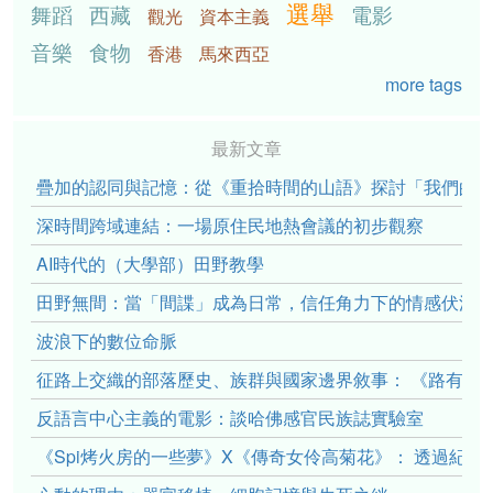
選舉
舞蹈
西藏
電影
觀光
資本主義
音樂
食物
香港
馬來西亞
more tags
最新文章
疊加的認同與記憶：從《重拾時間的山語》探討「我們的」立場性(po
深時間跨域連結：一場原住民地熱會議的初步觀察
AI時代的（大學部）田野教學
田野無間：當「間諜」成為日常，信任角力下的情感伏流
波浪下的數位命脈
征路上交織的部落歷史、族群與國家邊界敘事： 《路有多
反語言中心主義的電影：談哈佛感官民族誌實驗室
《Spi烤火房的一些夢》X《傳奇女伶高菊花》： 透過紀