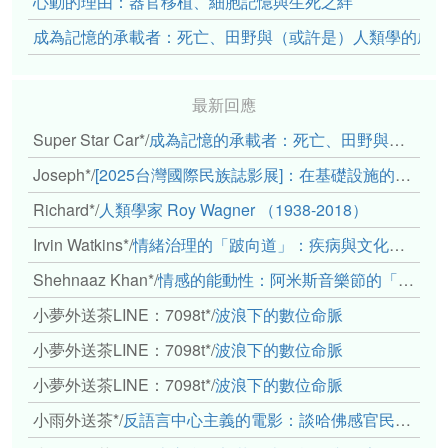
心動的理由：器官移植、細胞記憶與生死之絆
成為記憶的承載者：死亡、田野與（或許是）人類學的成
最新回應
Super Star Car*
/
成為記憶的承載者：死亡、田野與（或許是）人類學的成年禮
Joseph*
/
[2025台灣國際民族誌影展]：在基礎設施的邊緣，聆聽人的呼吸
Richard*
/
人類學家 Roy Wagner （1938-2018）
Irvin Watkins*
/
情緒治理的「跛向道」：疾病與文化象徵的轉變舉例
Shehnaaz Khan*
/
情感的能動性：阿米斯音樂節的「對話觀察」
小夢外送茶LINE：7098t*
/
波浪下的數位命脈
小夢外送茶LINE：7098t*
/
波浪下的數位命脈
小夢外送茶LINE：7098t*
/
波浪下的數位命脈
小雨外送茶*
/
反語言中心主義的電影：談哈佛感官民族誌實驗室