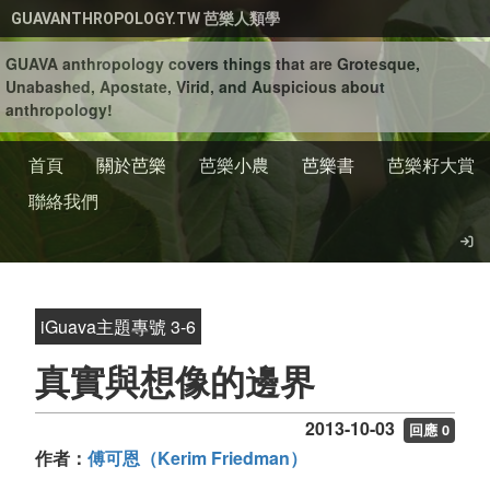
移至主內容
GUAVANTHROPOLOGY.TW 芭樂人類學
GUAVA anthropology covers things that are Grotesque,
Unabashed, Apostate, Virid, and Auspicious about
anthropology!
首頁
關於芭樂
芭樂小農
芭樂書
芭樂籽大賞
聯絡我們
iGuava主題專號 3-6
真實與想像的邊界
2013-10-03
回應 0
作者：
傅可恩（Kerim Friedman）