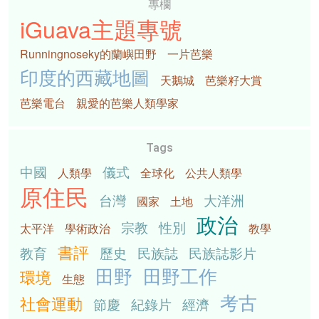
專欄
iGuava主題專號
Runningnoseky的蘭嶼田野
一片芭樂
印度的西藏地圖
天鵝城
芭樂籽大賞
芭樂電台
親愛的芭樂人類學家
Tags
中國
儀式
人類學
全球化
公共人類學
原住民
台灣
大洋洲
國家
土地
政治
宗教
性別
太平洋
學術政治
教學
書評
教育
歷史
民族誌
民族誌影片
田野
田野工作
環境
生態
考古
社會運動
節慶
紀錄片
經濟