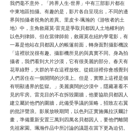
我們毫不意外，「跨界人生-世界」中有三部影片都在
中東地區拍攝。有趣的是，影片各自呈現出，不同的邊
界與拍攝者視角的差異。里皮卡‧珮瀚的《游牧者的土
地》中，主角敘羅莫‧雷克是爭取貝都因人土地權利的
以色列律師。但在當律師前，敘羅莫在紐約學電影，有
一幕是他站在貝都因人的帳篷前面，轉身面對攝影機說
「這裡狀況很有趣。攝影機所見的與真實不同。身為拍
攝者，我們看到大片沙漠，它有很美麗的部分。春天有
花草綠野，大群的羊在這裡放牧。從鏡頭裡你會感覺到
人們居住在一個開闊的沙漠上。但是，實際上這裡是個
有明顯邊界的監獄。」美麗廣闊的沙漠中，隱藏著看不
見的牢房。雷克目的不在拆毀圍牆，他要協助貝都因人
建立屬於他們的圍牆，此備受爭議的策略，招致左右翼
的批評聲浪。影展放映期間，以色列正實施佩拉沃爾計
畫，準備重新安置三萬到四萬名貝都因人，要他們離開
先祖家園。珮瀚作品中所討論的議題在當下更為迫切。