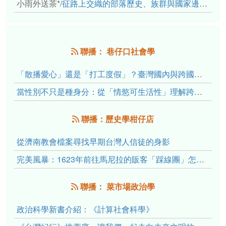
小雨外送茶*
/
征路上交織的部落歷史、族群與國家邊界敘事： 《路有多長》、《高砂的翅膀》、《檔案／李光輝》
聯播： 巷仔口社會學
「散播愛心」還是「打工度假」？臺灣國內與跨國捐卵的利他修辭、金錢動機與身體代價
當性別不只是種身分：從「情慾可生活性」理解跨性別者的身體、慾望與認同探索
聯播：歷史學柑仔店
從濟南教會檔案尋找早期台灣人信徒的身影
完美風暴：1623年前往馬尼拉的販客「踩線團」怎麼會困死於澎湖?
聯播： 菜市場政治學
政治科學新書介紹：《計算社會科學》