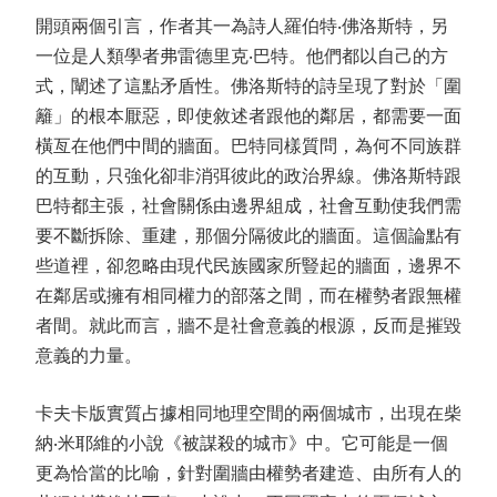
開頭兩個引言，作者其一為詩人羅伯特‧佛洛斯特，另
一位是人類學者弗雷德里克‧巴特。他們都以自己的方
式，闡述了這點矛盾性。佛洛斯特的詩呈現了對於「圍
籬」的根本厭惡，即使敘述者跟他的鄰居，都需要一面
橫亙在他們中間的牆面。巴特同樣質問，為何不同族群
的互動，只強化卻非消弭彼此的政治界線。佛洛斯特跟
巴特都主張，社會關係由邊界組成，社會互動使我們需
要不斷拆除、重建，那個分隔彼此的牆面。這個論點有
些道裡，卻忽略由現代民族國家所豎起的牆面，邊界不
在鄰居或擁有相同權力的部落之間，而在權勢者跟無權
者間。就此而言，牆不是社會意義的根源，反而是摧毀
意義的力量。
卡夫卡版實質占據相同地理空間的兩個城市，出現在柴
納‧米耶維的小說《被謀殺的城市》中。它可能是一個
更為恰當的比喻，針對圍牆由權勢者建造、由所有人的