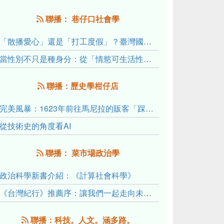
聯播： 巷仔口社會學
「散播愛心」還是「打工度假」？臺灣國內與跨國捐卵的利他修辭、金錢動機與身體代價
當性別不只是種身分：從「情慾可生活性」理解跨性別者的身體、慾望與認同探索
聯播：歷史學柑仔店
完美風暴：1623年前往馬尼拉的販客「踩線團」怎麼會困死於澎湖?
從技術史的角度看AI
聯播： 菜市場政治學
政治科學新書介紹：《計算社會科學》
《台灣紀行》推薦序：讓我們一起走向未來文明的備忘錄
聯播：科技。人文。涵多路。