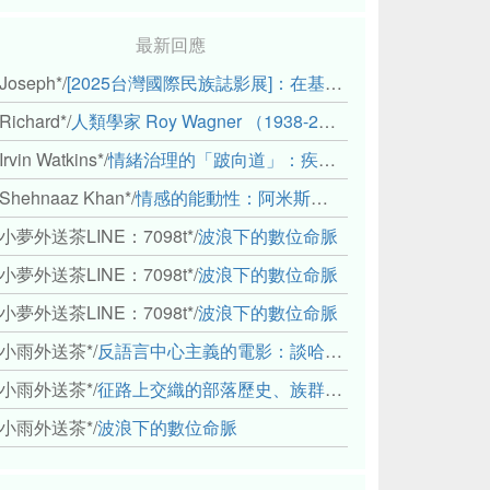
最新回應
Joseph*
/
[2025台灣國際民族誌影展]：在基礎設施的邊緣，聆聽人的呼吸
Richard*
/
人類學家 Roy Wagner （1938-2018）
Irvin Watkins*
/
情緒治理的「跛向道」：疾病與文化象徵的轉變舉例
Shehnaaz Khan*
/
情感的能動性：阿米斯音樂節的「對話觀察」
小夢外送茶LINE：7098t*
/
波浪下的數位命脈
小夢外送茶LINE：7098t*
/
波浪下的數位命脈
小夢外送茶LINE：7098t*
/
波浪下的數位命脈
小雨外送茶*
/
反語言中心主義的電影：談哈佛感官民族誌實驗室
小雨外送茶*
/
征路上交織的部落歷史、族群與國家邊界敘事： 《路有多長》、《高砂的翅膀》、《檔案／李光輝》
小雨外送茶*
/
波浪下的數位命脈