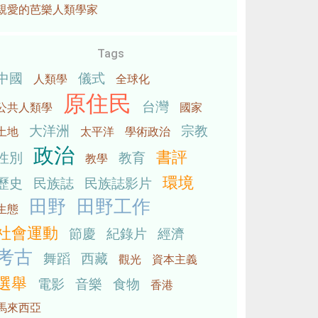
親愛的芭樂人類學家
Tags
中國
儀式
人類學
全球化
原住民
台灣
公共人類學
國家
大洋洲
宗教
土地
太平洋
學術政治
政治
書評
性別
教育
教學
環境
歷史
民族誌
民族誌影片
田野
田野工作
生態
社會運動
節慶
紀錄片
經濟
考古
舞蹈
西藏
觀光
資本主義
選舉
電影
音樂
食物
香港
馬來西亞