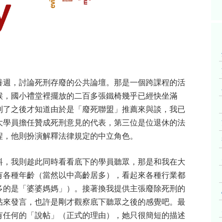
養週，討論死刑存廢的公共論壇。那是一個跨課程的活
候，國小禮堂裡擺放的二百多張鐵椅幾乎已經快坐滿
到了之後才知道由於是「廢死聯盟」推薦來與談，我已
大學員擔任贊成死刑意見的代表，第三位是位退休的法
程，他則扮演解釋法律規定的中立角色。
料，我則趁此同時看看底下的學員聽眾，那是和我在大
有各種年齡（當然以中高齡居多），看起來各種行業都
多的是「婆婆媽媽」）。接著換我提供主張廢除死刑的
帖來發言，也許是剛才觀察底下聽眾之後的感覺吧。最
有任何的「說帖」（正式的理由），她只很簡短的描述