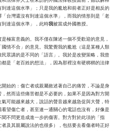
有到達這個水準」；只是我的尷尬和前者正好是相反的
釋「台灣還沒有到達這個水準」，而我的情形則是「老
有到達這個水準」，此時
我
被當成外國教授。
實是極富意義的。我不僅在陳述一個不受歡迎的意見，
「國情不合」的意見。我驚覺我的尷尬（這是某種人類
數民眾講的是不同的「語言」。我於是改變策略，我曾
的都是「老百姓的想法」，因為那裡沒有硬梆梆的法律
此開始的：傷亡者或親屬敘述著自己的痛苦，不論是身
苦，然而這些痛苦都是不必要的，如果不是因為對方開
火氣可能越來越大，說話的聲音越來越急促與大聲，特
場看望傷亡者，甚至連一通關心的電話也沒有，好像是
不聞不問更造成進一步的傷害。對方對於此項的「指
亡者及其親屬說法的也很多），包括要去看傷者時正好