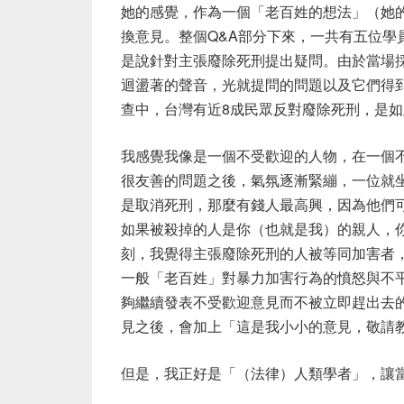
她的感覺，作為一個「老百姓的想法」（她
換意見。整個Q&A部分下來，一共有五位學
是說針對主張廢除死刑提出疑問。由於當場
迴盪著的聲音，光就提問的問題以及它們得
查中，台灣有近8成民眾反對廢除死刑，是
我感覺我像是一個不受歡迎的人物，在一個
很友善的問題之後，氣氛逐漸緊繃，一位就
是取消死刑，那麼有錢人最高興，因為他們
如果被殺掉的人是你（也就是我）的親人，
刻，我覺得主張廢除死刑的人被等同加害者
一般「老百姓」對暴力加害行為的憤怒與不
夠繼續發表不受歡迎意見而不被立即趕出去
見之後，會加上「這是我小小的意見，敬請
但是，我正好是「（法律）人類學者」，讓