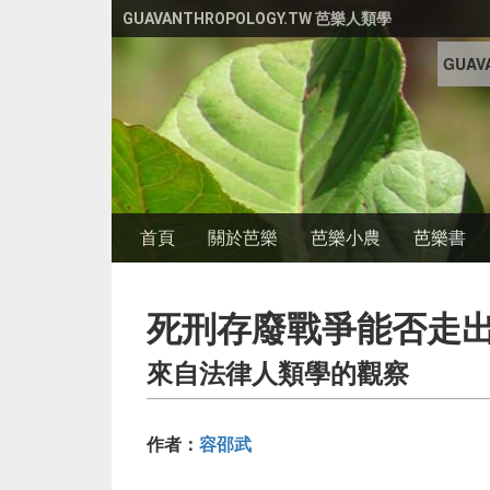
移至主內容
GUAVANTHROPOLOGY.TW 芭樂人類學
GUAVA
首頁
關於芭樂
芭樂小農
芭樂書
死刑存廢戰爭能否走
來自法律人類學的觀察
作者：
容邵武