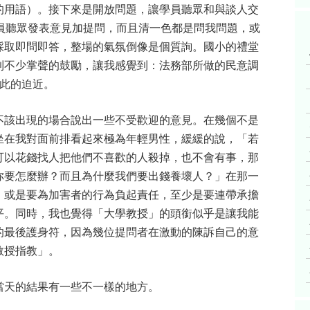
的用語）。接下來是開放問題，讓學員聽眾和與談人交
員聽眾發表意見加提問，而且清一色都是問我問題，或
採取即問即答，整場的氣氛倒像是個質詢。國小的禮堂
到不少掌聲的鼓勵，讓我感覺到：法務部所做的民意調
如此的迫近。
不該出現的場合說出一些不受歡迎的意見。在幾個不是
坐在我對面前排看起來極為年輕男性，緩緩的說，「若
可以花錢找人把他們不喜歡的人殺掉，也不會有事，那
你要怎麼辦？而且為什麼我們要出錢養壞人？」在那一
，或是要為加害者的行為負起責任，至少是要連帶承擔
平。同時，我也覺得「大學教授」的頭銜似乎是讓我能
的最後護身符，因為幾位提問者在激動的陳訴自己的意
教授指教」。
當天的結果有一些不一樣的地方。