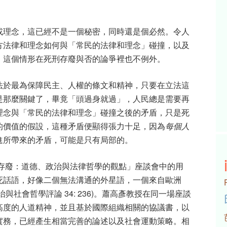
或理念，這已經不是一個秘密，同時還是個必然。令人
方法律和理念如何與「常民的法律和理念」碰撞，以及
。這個情形在死刑存廢與否的論爭裡也不例外。
法於最為保障民主、人權的條文和精神，只要在立法這
是那麼關鍵了，畢竟「頭過身就過」，人民總是需要再
理念與「常民的法律和理念」碰撞之後的矛盾，只是死
的價值的假設，這種矛盾便顯得張力十足，因為
每個人
進所帶來的矛盾，可能是只有局部的。
刑存廢：道德、政治與法律哲學的觀點」座談會中的用
死話語，好像二個無法溝通的外星語，一個來自歐洲
社會哲學評論 34: 236)。蕭高彥教授在同一場座談
高度的人道精神，並且基於國際組織相關的協議書，以
實務，已經產生相當完善的論述以及社會運動策略。相