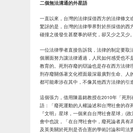
二個無法溝通的外星語
一直以來，台灣的法律採借西方的法律條文
驚訝的是，台灣的法律學界對於所採借的西
碰撞之後發生甚麼事的研究，卻又少之又少
一位法律學者直接告訴我，法律的制定要取
個層面努力讓法律通過，人民如何感受也不
教育的。死刑存廢的辯論也是存在西方法律
刑存廢關係著文化裡面最深最廣對生命、人
都可能牽涉在其中，不像其他西方法律的引
這個張力，借用陳嘉銘教授在2010年「死
語：「廢死運動的人權論述和台灣社會的存
『文明』星球，一個來自台灣社會星球」(政治與
會中也說，「在台灣社會中，廢死論者具有
及英美關於死刑是否合憲的學術討論和司法