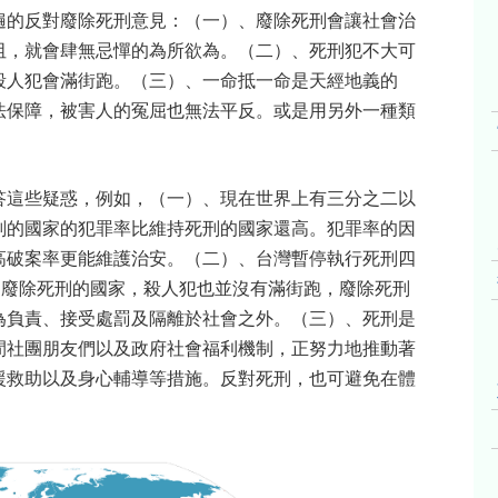
遍的反對廢除死刑意見：（一）、廢除死刑會讓社會治
阻，就會肆無忌憚的為所欲為。（二）、死刑犯不大可
殺人犯會滿街跑。（三）、一命抵一命是天經地義的
法保障，被害人的冤屈也無法平反。或是用另外一種類
答這些疑惑，例如，（一）、現在世界上有三分之二以
刑的國家的犯罪率比維持死刑的國家還高。犯罪率的因
高破案率更能維護治安。（二）、台灣暫停執行死刑四
個廢除死刑的國家，殺人犯也並沒有滿街跑，廢除死刑
為負責、接受處罰及隔離於社會之外。（三）、死刑是
間社團朋友們以及政府社會福利機制，正努力地推動著
援救助以及身心輔導等措施。反對死刑，也可避免在體