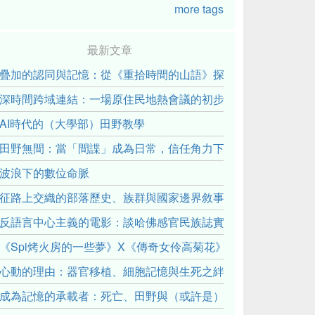
more tags
最新文章
疊加的認同與記憶：從《重拾時間的山語》探討「我們的」立場性(posit
深時間跨域連結：一場原住民地熱會議的初步觀察
AI時代的（大學部）田野教學
田野無間：當「間諜」成為日常，信任角力下的情感伏流
波浪下的數位命脈
征路上交織的部落歷史、族群與國家邊界敘事： 《路有多長》
反語言中心主義的電影：談哈佛感官民族誌實驗室
《Spi烤火房的一些夢》X《傳奇女伶高菊花》： 透過紀錄片
心動的理由：器官移植、細胞記憶與生死之絆
成為記憶的承載者：死亡、田野與（或許是）人類學的成年禮