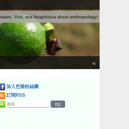
state, Virid, and Auspicious about anthropology!
加入芭樂粉絲團
訂閱RSS