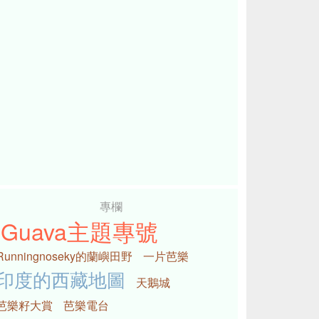
專欄
iGuava主題專號
Runningnoseky的蘭嶼田野
一片芭樂
印度的西藏地圖
天鵝城
芭樂籽大賞
芭樂電台