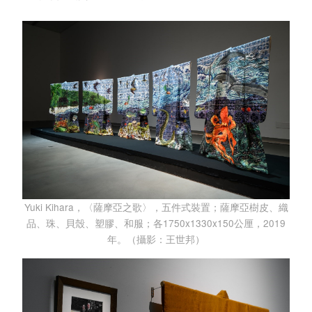
Yuki Kihara，〈薩摩亞之歌〉，五件式裝置；薩摩亞樹皮、織
品、珠、貝殼、塑膠、和服；各1750x1330x150公厘，2019
年。（攝影：王世邦）