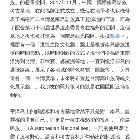
族」的想像空間。2017年11月，中國「國際南島語族
考古基地」在此揭牌正式成立，幾位在地學者也藉機發
表了福建而非台灣是南島語族真正起源地的言論。而為
了配合第四十四屆世界遺產委員會在福州的召開，這個
基地之後也被打造為一個南島觀光園區。根據
報導
，
裡面有一個「遷徙之路文化牆，牆上是根據南島語族遷
徙的時間節點，以時間倒敘的方式呈現他們從福建東南
沿海到台灣、菲律賓、婆羅洲等地，一直到復活節島的
遷徙路線，展示了各地域的特色符號、圖騰等，」另外
還有一個「台灣廣場，未來將布置起台灣高山族傳統文
化展示牆」。我朋友的照片很可能就是在園區附近捕捉
到的。
平潭島上的解說板和考古基地當然不只是對「南島」詮
釋權的爭奪而已，而更是一種主權慾望的投射，「南島
民族」（Austronesian Nationalities）一詞的使用即吐
露了這種野心。語言和考古資料所勾勒出的起源地、親