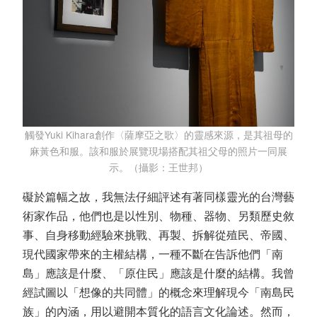
觸發Yuki Kihara創作〈薩摩亞之歌〉的靈感來源，是其祖母的
麻黃色和服。該和服於展覽現場搭配其祖父母的照片一同展
示。（攝影：王世邦）
礙於篇幅之故，我無法仔細評述有著同樣靈光的台灣藝
術家作品，他們也是以性別、物種、器物、另類歷史敘
事、自身移動經驗來挑戰、再製、拆解從殖民、帝國、
現代國家帶來的主權結構，一種不斷在告訴他們「南
島」應該是什麼、「原住民」應該是什麼的結構。我曾
經試圖以「想像的共同體」的概念來理解現今「南島民
族」的內涵，用以避開本質化的語言文化論述。然而，