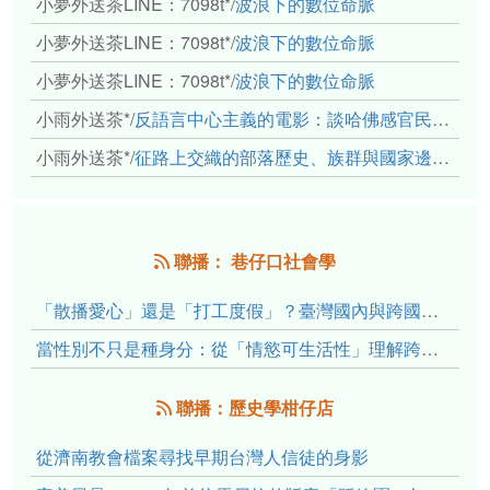
小夢外送茶LINE：7098t*
/
波浪下的數位命脈
小夢外送茶LINE：7098t*
/
波浪下的數位命脈
小夢外送茶LINE：7098t*
/
波浪下的數位命脈
小雨外送茶*
/
反語言中心主義的電影：談哈佛感官民族誌實驗室
小雨外送茶*
/
征路上交織的部落歷史、族群與國家邊界敘事： 《路有多長》、《高砂的翅膀》、《檔案／李光輝》
聯播： 巷仔口社會學
「散播愛心」還是「打工度假」？臺灣國內與跨國捐卵的利他修辭、金錢動機與身體代價
當性別不只是種身分：從「情慾可生活性」理解跨性別者的身體、慾望與認同探索
聯播：歷史學柑仔店
從濟南教會檔案尋找早期台灣人信徒的身影