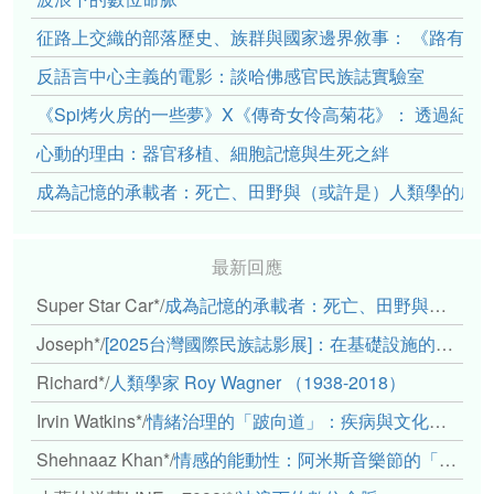
征路上交織的部落歷史、族群與國家邊界敘事： 《路有多
反語言中心主義的電影：談哈佛感官民族誌實驗室
《Spi烤火房的一些夢》X《傳奇女伶高菊花》： 透過紀
心動的理由：器官移植、細胞記憶與生死之絆
成為記憶的承載者：死亡、田野與（或許是）人類學的成
最新回應
Super Star Car*
/
成為記憶的承載者：死亡、田野與（或許是）人類學的成年禮
Joseph*
/
[2025台灣國際民族誌影展]：在基礎設施的邊緣，聆聽人的呼吸
Richard*
/
人類學家 Roy Wagner （1938-2018）
Irvin Watkins*
/
情緒治理的「跛向道」：疾病與文化象徵的轉變舉例
Shehnaaz Khan*
/
情感的能動性：阿米斯音樂節的「對話觀察」