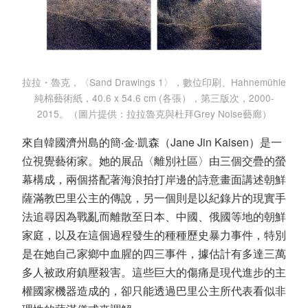
拉拉・魯克，〈Sand Drawings 1〉，數位印刷、Hahnemühle
純棉藝術紙，40.6 x 54.6 cm (各張），第三版次，2000-
2015。（圖片提供：拉拉魯克與杜拜Grey Noise藝廊）
來自韓國濟州島的簡‧金‧凱森（Jane Jin Kaisen）是一
位視覺藝術家。她的展品〈離別社區〉由三個交疊的螢
幕構成，兩個搭配著海浪拍打岸邊的詩意畫面講述朝鮮
薩滿教巴里公主的傳說，另一個則是以紀錄片的現實手
法追尋因為戰亂而離散至日本、中國、俄國等地的朝鮮
家庭，以及在這個過程發生的種種歷史暴力事件，特別
是在她自己家鄉中血腥的四三事件，據估計有多達三萬
多人被政府鎮壓殺害。這些巨大的傷痛是現代進步的主
權國家機器造成的，卻只能透過巴里公主所代表看似非