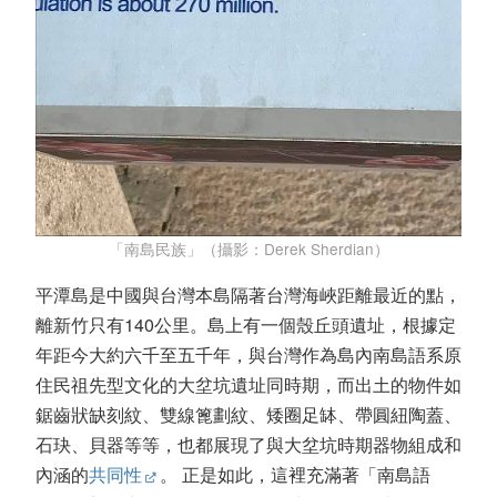
「南島民族」（攝影：Derek Sherdian）
平潭島是中國與台灣本島隔著台灣海峽距離最近的點，
離新竹只有140公里。島上有一個殼丘頭遺址，根據定
年距今大約六千至五千年，與台灣作為島內南島語系原
住民祖先型文化的大坌坑遺址同時期，而出土的物件如
鋸齒狀缺刻紋、雙線篦劃紋、矮圈足缽、帶圓紐陶蓋、
石玦、貝器等等，也都展現了與大坌坑時期器物組成和
內涵的
共同性
。 正是如此，這裡充滿著「南島語