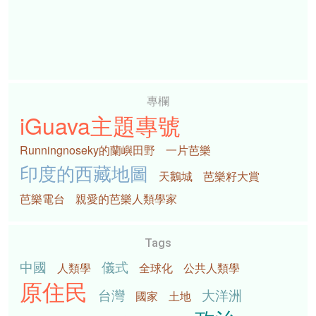
專欄
iGuava主題專號
Runningnoseky的蘭嶼田野
一片芭樂
印度的西藏地圖
天鵝城
芭樂籽大賞
芭樂電台
親愛的芭樂人類學家
Tags
中國
儀式
人類學
全球化
公共人類學
原住民
台灣
大洋洲
國家
土地