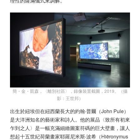
理性的薩滿儀式來調解。
簡・金・凱森，〈離別社區〉，錄像裝置截圖，2019。（攝
影：王世邦）
出生於紐埃但在紐西蘭長大的約翰‧普爾（John Pule）
是大洋洲知名的藝術家和詩人。他的展品〈致所有初來
乍到之人〉是一幅充滿細緻圖案符碼的巨大壁畫，讓人
想起十五世紀荷蘭畫家耶羅尼米斯‧波希（Hiëronymus