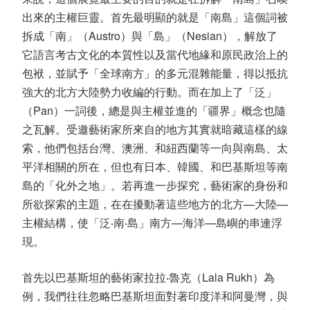
出來的主權巨靈。首先最明顯的就是「南島」這個詞被
拆成「南」（Austro）與「島」（Nesian），解放了
它語言考古文化的本質性以及當代地緣和原民政治上的
包袱，並賦予「全球南方」的多元混雜能量，得以抵抗
強大的北方大陸勢力收編的行動。而在加上了「泛」
（Pan）一詞後，總是與主權並進的「疆界」概念也隨
之瓦解。受邀藝術家所來自的地方其實就暗藏這樣的線
索，他們包括台灣、澳洲、和紐西蘭等一向與南島、太
平洋相關的所在，但也有日本、韓國、和巴基斯坦等南
島的「化外之地」。若再進一步探究，藝術家的身份和
所欲探索的主題，在在擾動著這些地方的北方—大陸—
主權結構，使「泛‧南‧島」南方—海洋—島嶼的串連浮
現。
首先以巴基斯坦的藝術家拉拉‧魯克（Lala Rukh）為
例，我們往往忽略巴基斯坦面對著印度洋和阿曼灣，與