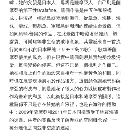
疇，她的父親是日本人、母親是薩摩亞人、自己則是薩
摩亞的第三性fa‘afafine。這個作品是由五件和服構
成，拼湊起一幅從島嶼陸地到海洋、從章魚、海豚、海
龜、龍蝦、鸚鵡魚、軍艦鳥到珊瑚的連續生命景觀。但
如同約翰‧普爾的作品，在此景觀中暗藏著骷髏頭、塑
膠袋、可樂罐等非生命的破壞意象。其靈感來自一首流
行於60年代的日本民謠〈サモア島の歌〉，歌頌著薩
摩亞優美的風光，但在現實中這個島嶼其實飽受垃圾污
染、氣候變遷的侵害。但這不只是一個批判之作而已。
她在和服上創作的動念來自祖母一件麻黃色的和服，同
時也在展覽現場展示於作品後方。這個顏色讓她想起薩
摩亞的樹皮布，於是她花了很大的心力以樹皮布製作出
作為畫布的和服，以此銜接起日本和薩摩亞的關係。這
種關係不只是存在於她的血液裡，也是在海洋的捲動
中：2009年薩摩亞和2011年日本同樣遭受了地震海嘯
的災難。兩者的關係反映了薩摩亞的空間概念
Vā
，一
種分離但之間並非空虛的連結。