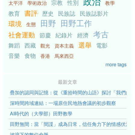
政治
宗教
性別
太平洋
學術政治
教學
書評
教育
歷史
民族誌
民族誌影片
田野
田野工作
環境
生態
考古
社會運動
節慶
紀錄片
經濟
選舉
舞蹈
西藏
電影
觀光
資本主義
音樂
食物
香港
馬來西亞
more tags
最新文章
疊加的認同與記憶：從《重拾時間的山語》探討「我們的」立場性(po
深時間跨域連結：一場原住民地熱會議的初步觀察
AI時代的（大學部）田野教學
田野無間：當「間諜」成為日常，信任角力下的情感伏流
波浪下的數位命脈