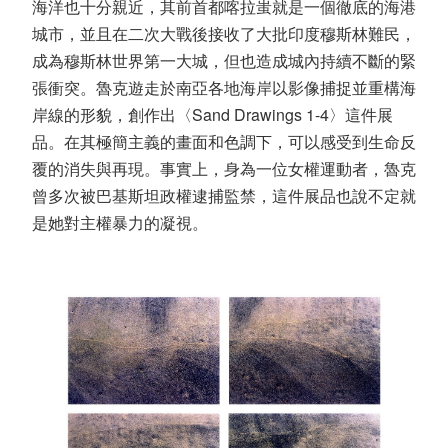
海洋也十分親近，其前首都喀拉蚩就是一個徹底的海港
城市，並且在二次大戰後接收了大批印度穆斯林難民，
成為穆斯林世界第一大城，但也造成城內持續不斷的緊
張衝突。魯克遊走於南亞各地海岸以影像捕捉並重構海
岸線的形貌，創作出〈Sand Drawings 1-4〉這件展
品。在其極簡主義的畫面和色調下，可以感受到生命反
覆的消失與再現。事實上，身為一位女權運動者，魯克
曾多次被巴基斯坦政權逮捕監禁，這件展品也說不定就
是她對主權暴力的凝視。