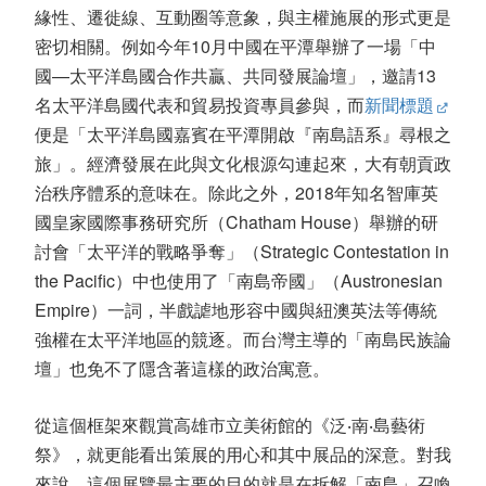
緣性、遷徙線、互動圈等意象，與主權施展的形式更是
密切相關。例如今年10月中國在平潭舉辦了一場「中
國—太平洋島國合作共贏、共同發展論壇」，邀請13
名太平洋島國代表和貿易投資專員參與，而
新聞標題
便是「太平洋島國嘉賓在平潭開啟『南島語系』尋根之
旅」。經濟發展在此與文化根源勾連起來，大有朝貢政
治秩序體系的意味在。除此之外，2018年知名智庫英
國皇家國際事務研究所（Chatham House）舉辦的研
討會「太平洋的戰略爭奪」（Strategic Contestation in
the Pacific）中也使用了「南島帝國」（Austronesian
Empire）一詞，半戲謔地形容中國與紐澳英法等傳統
強權在太平洋地區的競逐。而台灣主導的「南島民族論
壇」也免不了隱含著這樣的政治寓意。
從這個框架來觀賞高雄市立美術館的《泛‧南‧島藝術
祭》，就更能看出策展的用心和其中展品的深意。對我
來說，這個展覽最主要的目的就是在拆解「南島」召喚