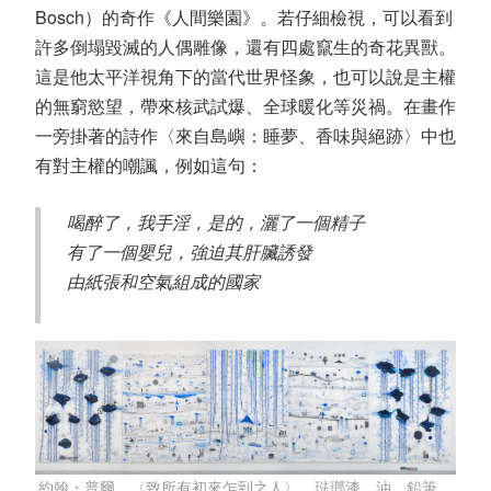
Bosch）的奇作《人間樂園》。若仔細檢視，可以看到
許多倒塌毀滅的人偶雕像，還有四處竄生的奇花異獸。
這是他太平洋視角下的當代世界怪象，也可以說是主權
的無窮慾望，帶來核武試爆、全球暖化等災禍。在畫作
一旁掛著的詩作〈來自島嶼：睡夢、香味與絕跡〉中也
有對主權的嘲諷，例如這句：
喝醉了，我手淫，是的，灑了一個精子
有了一個嬰兒，強迫其肝臟誘發
由紙張和空氣組成的國家
約翰・普爾，〈致所有初來乍到之人〉，琺瑯漆、油、鉛筆、