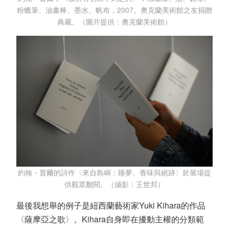
粉蠟筆、油畫棒、墨水、帆布，2007。奧克蘭美術館之友捐贈
典藏。（圖片提供：奧克蘭美術館）
約翰・普爾的詩作〈來自島嶼：睡夢、香味與絕跡〉於展場提
供觀眾翻閱。（攝影：王世邦）
最後我想舉的例子是紐西蘭藝術家Yuki Kihara的作品
〈薩摩亞之歌〉。Kihara自身即在擾動主權的分類範