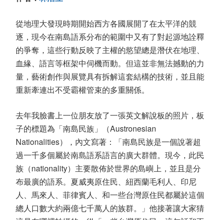
從地理大發現時期開始西方各國展開了在太平洋的競
逐，現今在南島語系分布的範圍中又有了對起源地詮釋
的爭奪，這些行動反映了主權的慾望總是潛伏在地理、
血緣、語言等框架中伺機而動。但這並非無法撼動的力
量，藝術創作與展覽具有拆解這套結構的技術，並且能
重新牽連出不受霸權管束的多重關係。
去年我臉書上一位朋友放了一張英文解說板的照片，板
子的標題為「南島民族」（Austronesian
Nationalities），內文寫著：「南島民族是一個說著超
過一千多個屬於南島語系語言的廣大群體。現今，此民
族（nationality）主要散佈於世界的島嶼上，並且是分
布最廣的語系。夏威夷原住民、紐西蘭毛利人、印尼
人、馬來人、菲律賓人、和一些台灣原住民都屬於這個
總人口數大約兩億七千萬人的族群。」他接著讓大家猜