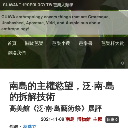
移至主內容
GUAVANTHROPOLOGY.TW 芭樂人類學
GUAVA anthropology covers things that are Grotesque,
Unabashed, Apostate, Virid, and Auspicious about
anthropology!
首頁
關於芭樂
芭樂小農
芭樂書
芭樂籽大賞
聯絡我們
南島的主權慾望，泛‧南‧島
的拆解技術
高美館《泛‧南‧島藝術祭》展評
2021-11-09
南島
博物館
主權
回應 0
作者：
林浩立