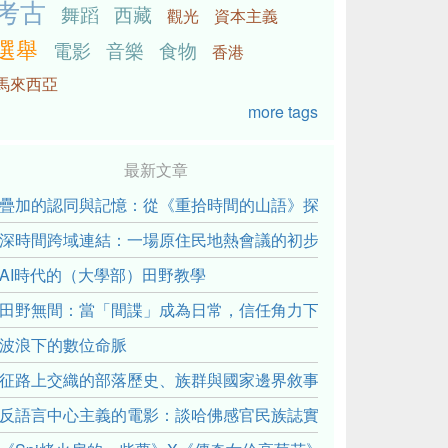
考古
舞蹈
西藏
觀光
資本主義
選舉
電影
音樂
食物
香港
馬來西亞
more tags
最新文章
疊加的認同與記憶：從《重拾時間的山語》探討「我們的」立場性(posit
深時間跨域連結：一場原住民地熱會議的初步觀察
AI時代的（大學部）田野教學
田野無間：當「間諜」成為日常，信任角力下的情感伏流
波浪下的數位命脈
征路上交織的部落歷史、族群與國家邊界敘事： 《路有多長》
反語言中心主義的電影：談哈佛感官民族誌實驗室