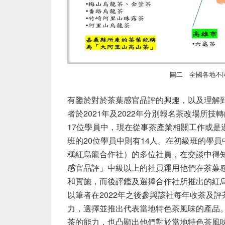
圖二 全國各地不
有鑒於對於茶葉感官品評的興趣，以及理解
者於
2021
年及
2022
年分別報名茶改場所技轉
17
位學員中，現在從事茶產業相關工作或是
班的
20
位學員中則有
14
人。在初級班的學員
稱紅烏龍合作社）的多位社員，在交談中得
感官品評」中級以上的社員運用他們在茶葉
和實施，而後評鑑及選擇合作社所推出的紅
以筆者在
2022
年之後參與該社每年收茶及評
力，選擇並推出代表當地特色茶風味的產品
茶的能力，也凸顯出他們對於當地特色茶風