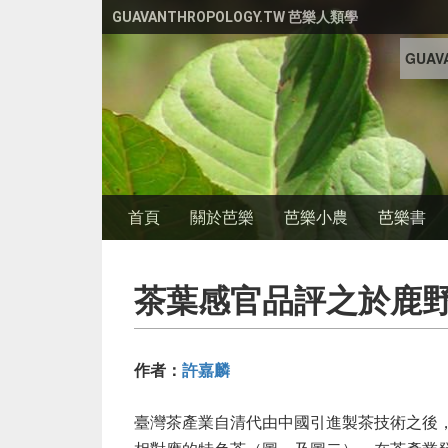
移至主內容
GUAVANTHROPOLOGY.TW 芭樂人類學
GUAVA
首頁
關於芭樂
芭樂小農
芭樂書
茶葉感官品評之於鹿
作者：
許嘉麟
臺灣茶產業自清代由中國引進製茶技術之後