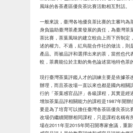
風味的各茶產區優良茶比賽活動相互對話。
一般來說，臺灣各地優良茶比賽的主審均為
身負協助臺灣茶產業發展的責任，為臺灣茶
茶比賽，茶葉風味的建立較由上而下所制定
述的權力。不過，紅烏龍合作社的做法，則
產品。而被品評和選擇出來的茶，當然也代
較，茶農能位於主動的角色論述當地特色茶
現行臺灣茶葉評鑑人才的訓練主要是依據茶
辦理，而且茶改場一直以來也都是國內相關
行的「茶葉感官品評」各級課程，其實是經
增加茶葉品評相關能力的課程是
1987
年開辦
要是為了培育可以擔任臺灣各茶區優良茶比
改場仍繼續開辦相同課程，只是課程名稱有
場在
2011
年至
2015
年間召開專家會議，重新