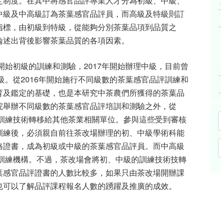
定制度。在其中將感官品評專業人才分為初級、中級、
中級及中高級訂為茶葉感官品評員，而高級及特級則訂
指標，由初級到特級，從能夠分別茶葉品項到品質之
論述出背後影響茶葉品質的各項因素。
開始初級的訓練和測驗，
2017
年開始辦理中級，目前曾
級。從
2016
年開始施行不同級數的茶葉感官品評訓練和
育及鑑定的基礎，也是本研究中茶農們所獲得的茶葉品
院舉辦不同級數的茶葉感官品評培訓和測驗之外，從
訓練技術轉移給其他茶業相關單位。參與這些受到審核
訓練後，必須親自前往茶改場辦理的初、中級學術科能
格證書，成為初級或中級的茶葉感官品評員。而中高級
訓練機構。不過，茶改場會將初、中級的訓練技術技轉
葉感官品評證書的人數比較多，如果只由茶改場開辦課
也可以了解品評課程報名人數的踴躍及推廣的成效。