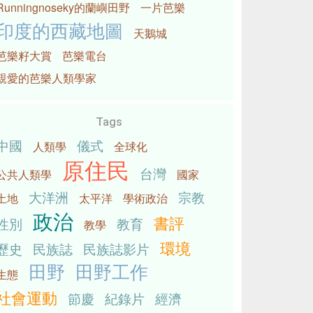
Runningnoseky的蘭嶼田野
一片芭樂
印度的西藏地圖
天鵝城
芭樂籽大賞
芭樂電台
親愛的芭樂人類學家
Tags
中國
儀式
人類學
全球化
原住民
台灣
公共人類學
國家
大洋洲
宗教
土地
太平洋
學術政治
政治
書評
性別
教育
教學
環境
歷史
民族誌
民族誌影片
田野
田野工作
生態
社會運動
節慶
紀錄片
經濟