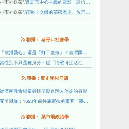
小雨外送茶*
/
反語言中心主義的電影：談哈佛感官民族誌實驗室
小雨外送茶*
/
征路上交織的部落歷史、族群與國家邊界敘事： 《路有多長》、《高砂的翅膀》、《檔案／李光輝》
聯播： 巷仔口社會學
「散播愛心」還是「打工度假」？臺灣國內與跨國捐卵的利他修辭、金錢動機與身體代價
當性別不只是種身分：從「情慾可生活性」理解跨性別者的身體、慾望與認同探索
聯播：歷史學柑仔店
從濟南教會檔案尋找早期台灣人信徒的身影
完美風暴：1623年前往馬尼拉的販客「踩線團」怎麼會困死於澎湖?
聯播： 菜市場政治學