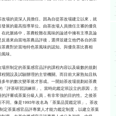
茶改場的資深人員擔任。因為自從茶改場建立以來，就
葉發展的最高指導單位。由茶改場人員擔任主審的優良
，在此脈絡中，茶農較難在風味的論述中擁有主導及論
是反過來由當地茶農品評後，選擇並建立他們各自的茶
表茶農對於當地特色茶風味的認知。與優良茶比賽相
的風味。
改場所制定的茶葉感官品評的課程內容以及級數的規劃
課程開設及試驗辦理的主管機關。而目前大家熟知且執
過多年的數次變革後才形成。一開始茶改場規劃給茶農
的「評茶研習訓練班」。當時此鑑定班設立的原因，主
賽的評審或茶葉分級人員，有非常強的目的性。之後茶
所不同。像是
1993
年改名為「茶葉品質鑑定班」。茶改
制定茶葉感官品評專業人才能力鑑定制度，以建立茶葉