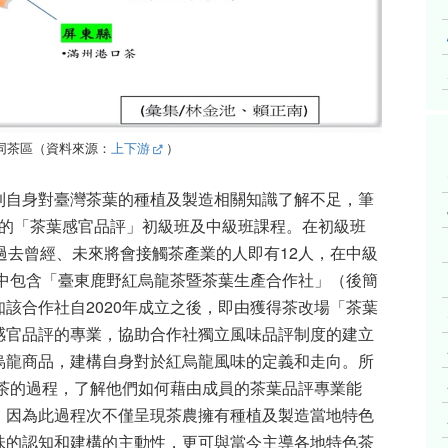
同茶區（資料來源：
上下游
）
到自身對臺灣茶葉的種植及製造相關知識了解不足，筆
的「茶葉感官品評」初級班及中級班課程。在初級班
過去曾經、未來將會接觸茶產業的人即有
12
人，在中級
中包含「臺東鹿野紅烏龍茶暨茶葉生產合作社」（後簡
知該合作社自
2020
年成立之後，即由獲得茶改場「茶葉
感官品評的專業，協助合作社獨立風味品評制度的建立
烏龍商品，建構自身對於紅烏龍風味的定義和走向。所
茶的過程，了解他們如何藉由成員的茶葉品評專業能
。因為此過程次不僅呈現茶農擁有種植及製造當地特色
味的認知和建構的主動性，更可與當今主導各地特色茶