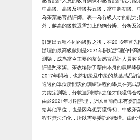
感官品評人員的教育訓練和感官品評能力鑑
中高級、高級及特級共五級，當中將初級、
為茶葉感官品評師。表一為各級人才的能力
外，越高的級數還需加上能夠分辨、分析及
訂定出五種不同的級數之後，在
2016
年首先
辦理的最高級數則是
2021
年開始辦理的中高
測驗，成為當今主要的茶葉感官品評人員教
評證照來源。茶改場除了藉由本身的農民學
2017
年開始，也將初級及中級的茶葉感品評
通過的單位所開設的訓練課程的學員在完成
力鑑定測驗，分數達到標準之後才能獲得合
由於
2021
年才剛辦理，所以目前尚未有委託
給其他單位，也是因為想要獲得初、中級茶
程並無法消化，所以需要委託的機構。由此