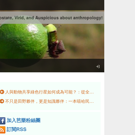
state, Virid, and Auspicious about anthropology!
人與動物共享綠色行星如何成為可能？：從全國NGOs環境會議 (2004-2024)認識到當前台灣黑熊也需要基本生存權
不只是田野夥伴，更是知識夥伴：一本嘻哈民族誌的知識工作
加入芭樂粉絲團
訂閱RSS