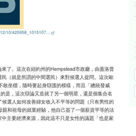
s/2012/10/425958_1015107…
了。這次在紐約州的Hempstead市政廳，由蓋洛普
選民（就是所謂的中間選民）來對候選人提問。這次歐
坐不敢坐穩，隨時要起身辯護的模樣，而且「總統發威
有趣的是，這次辯論又造就了另一個明星，還是個集合名
一位女性選民問了候選人如何改善婦女收入不平等的問題（只有男性的
母親和祖母的就業經驗，他自己簽了一個薪資平等的法
家中主要經濟來源，因此這不只是女性的議題「也是家