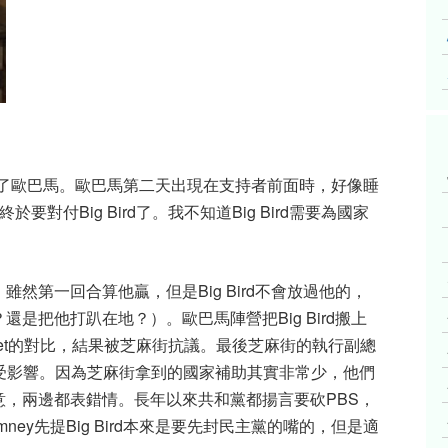
，卻拯救了歐巴馬。歐巴馬第二天出現在支持者前面時，好像睡
於要對付Big Bird了。我不知道Big Bird需要為國家
然第一回合算他贏，但是Big Bird不會放過他的，
是把他打趴在地？）。歐巴馬陣營把Big Bird搬上
ame Street的對比，結果被芝麻街抗議。最後芝麻街的執行副總
受影響。因為芝麻街拿到的國家補助其實非常少，他們
，兩邊都表錯情。長年以來共和黨都揚言要砍PBS，
ey先提Big Bird本來是要先封民主黨的嘴的，但是適