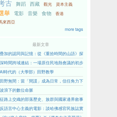
考古
舞蹈
西藏
觀光
資本主義
選舉
電影
音樂
食物
香港
馬來西亞
more tags
最新文章
疊加的認同與記憶：從《重拾時間的山語》探討「我們的」立場性(posit
深時間跨域連結：一場原住民地熱會議的初步觀察
AI時代的（大學部）田野教學
田野無間：當「間諜」成為日常，信任角力下的情感伏流
波浪下的數位命脈
征路上交織的部落歷史、族群與國家邊界敘事： 《路有多長》
反語言中心主義的電影：談哈佛感官民族誌實驗室