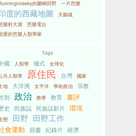
Runningnoseky的蘭嶼田野
一片芭樂
印度的西藏地圖
天鵝城
芭樂籽大賞
芭樂電台
親愛的芭樂人類學家
Tags
中國
儀式
人類學
全球化
原住民
台灣
公共人類學
國家
大洋洲
宗教
土地
太平洋
學術政治
政治
書評
性別
教育
教學
環境
歷史
民族誌
民族誌影片
田野
田野工作
生態
社會運動
節慶
紀錄片
經濟