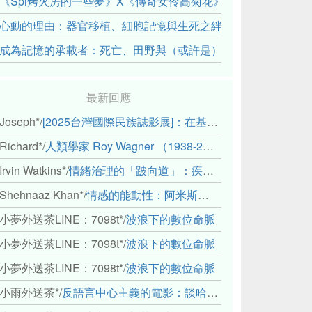
《Spi烤火房的一些夢》X《傳奇女伶高菊花》： 透過紀錄片
心動的理由：器官移植、細胞記憶與生死之絆
成為記憶的承載者：死亡、田野與（或許是）人類學的成年禮
最新回應
Joseph*
/
[2025台灣國際民族誌影展]：在基礎設施的邊緣，聆聽人的呼吸
Richard*
/
人類學家 Roy Wagner （1938-2018）
Irvin Watkins*
/
情緒治理的「跛向道」：疾病與文化象徵的轉變舉例
Shehnaaz Khan*
/
情感的能動性：阿米斯音樂節的「對話觀察」
小夢外送茶LINE：7098t*
/
波浪下的數位命脈
小夢外送茶LINE：7098t*
/
波浪下的數位命脈
小夢外送茶LINE：7098t*
/
波浪下的數位命脈
小雨外送茶*
/
反語言中心主義的電影：談哈佛感官民族誌實驗室