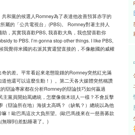
共和黨的候選人Romney為了表達他改善預算赤字的
r所屬的「公共電視台」(PBS)。 Romney對著主持人
PBS的補助，其實我喜歡PBS, 我喜歡大鳥，我也蠻喜歡你
idy to PBS. I’m gonna stop other things. I like PBS,
e you too.”） 這時候我覺得米國的右派其實還蠻直接的，不像敝國的威權
奇的差。平常看起來老態龍鍾的Romney突然紅光滿
知道他還可以這麼生動！）。第二天各大媒體突然稱讚
院的辯論專家都在分析Romney的辯論技巧如何贏過
。民主黨員開始罵總統，怎麼像個木頭人一樣？不會反擊
ver大學（辯論所在地）海拔太高嗎？（缺氧？）總統以為他
幹嘛！歐巴馬這次大負所望。(歐巴馬後來在一慈善募款
(無聊到)差點睡著了。)