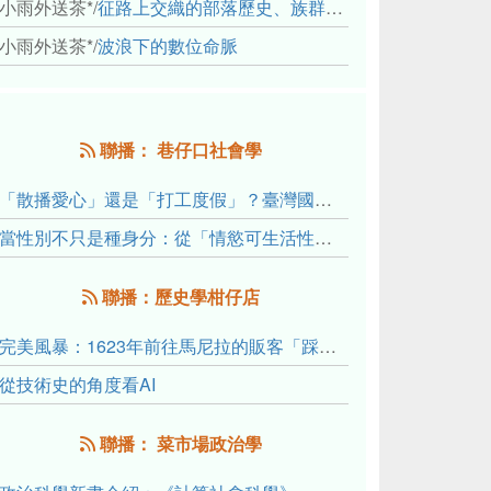
小雨外送茶*
/
征路上交織的部落歷史、族群與國家邊界敘事： 《路有多長》、《高砂的翅膀》、《檔案／李光輝》
小雨外送茶*
/
波浪下的數位命脈
聯播： 巷仔口社會學
「散播愛心」還是「打工度假」？臺灣國內與跨國捐卵的利他修辭、金錢動機與身體代價
當性別不只是種身分：從「情慾可生活性」理解跨性別者的身體、慾望與認同探索
聯播：歷史學柑仔店
完美風暴：1623年前往馬尼拉的販客「踩線團」怎麼會困死於澎湖?
從技術史的角度看AI
聯播： 菜市場政治學