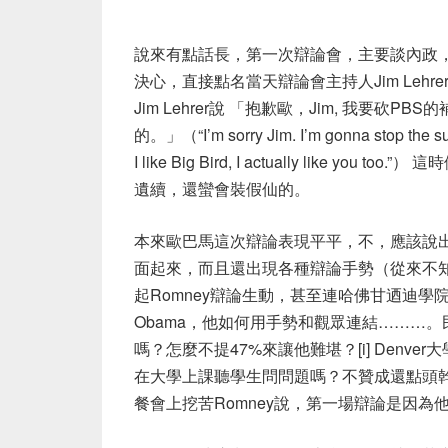
說來有點話長，第一次辯論會，主要談內政，
決心，直接點名當天辯論會主持人Jim Lehre
Jim Lehrer說 「抱歉歐，Jim, 我要砍
的。」（“I’m sorry Jim. I’m gonna stop the subs
I like Big Bird, I actually lik
遺續，還蠻會裝假仙的。
本來歐巴馬這次辯論表現平平，不，應該說出
面起來，而且還出現各種辯論手勢（從來不
起Romney辯論生動，甚至連哈佛甘迺迪學
Obama，他如何用手勢和觀眾連結………
嗎？怎麼不提47%來讓他難堪？[i] Den
在大學上課聽學生問問題嗎？不贊成還點頭
餐會上挖苦Romney說，第一場辯論是因為他