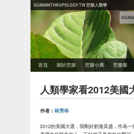
移至主內容
GUAVANTHROPOLOGY.TW 芭樂人類學
GUAVA
首頁
關於芭樂
芭樂小農
芭樂書
人類學家看2012美國
作者：
林秀幸
2012的美國大選，我剛好躬逢其盛，作為一個