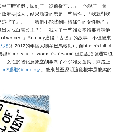
如坐了時光機，回到了「從前從前….」。他說了一個
州政府要找人，結果應徵的都是一些男性，「我就對我
是這些了』。」「我們不能找到同樣條件的女性嗎？」
像出去找白雪公主？）「我去了一些婦女團體那裡請他
s full of women.」Romney這段「古怪」的故事，不但後來
度人物
(和2012的年度人物歐巴馬較勁)，而binders full of
ers full of women’s résumé 但是說溜嘴通常也
」，女性的物化意象立刻激怒了不少婦女選民，網路上
tons相關的binders
。後來甚至證明這段根本是他編的