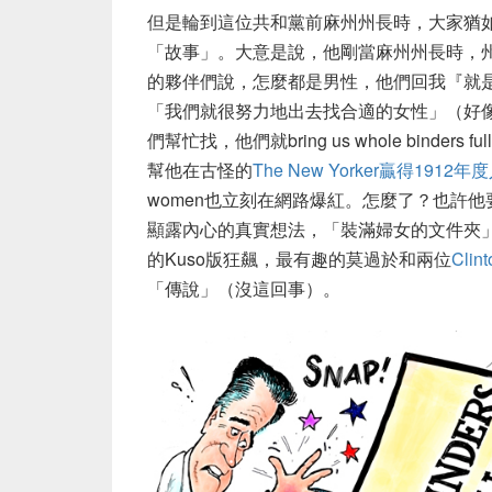
但是輪到這位共和黨前麻州州長時，大家猶
「故事」。大意是說，他剛當麻州州長時，
的夥伴們說，怎麼都是男性，他們回我『就
「我們就很努力地出去找合適的女性」（好
們幫忙找，他們就bring us whole binder
幫他在古怪的
The New Yorker贏得1912年
women也立刻在網路爆紅。怎麼了？也許他要說bind
顯露內心的真實想法，「裝滿婦女的文件夾
的Kuso版狂飆，最有趣的莫過於和兩位
Clin
「傳說」（沒這回事）。