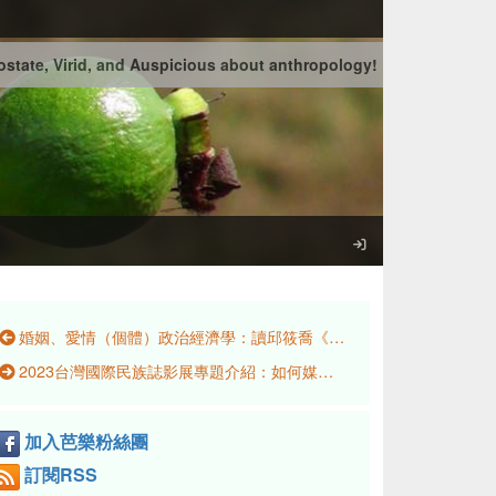
state, Virid, and Auspicious about anthropology!
婚姻、愛情（個體）政治經濟學：讀邱筱喬《Visions of Marriage: Politics and Family on Kinmen, 1920–2020》
2023台灣國際民族誌影展專題介紹：如何媒介，怎樣記憶？尋找身分與歷史軌跡的影像行動
加入芭樂粉絲團
訂閱RSS