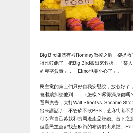
Big Bird雖然有被Romney做掉之餘
得比較飽了，把Big Bird搬出來救援：「某人終
的赤字負責」，「Elmo也要小心了」。
民主黨的策士們只好自我安慰說，放心好了，雖
會繼續糾纏他到……（怎樣？啄得滿身傷嗎？還
選舉廣告，大打Wall Street vs. Ses
出來講話了，不管砍不砍PBS，芝麻街都不
可以靠自己募款和賣周邊產品賺錢。言下之意
但是民主黨都找芝麻街的布偶們出來擋。Romn