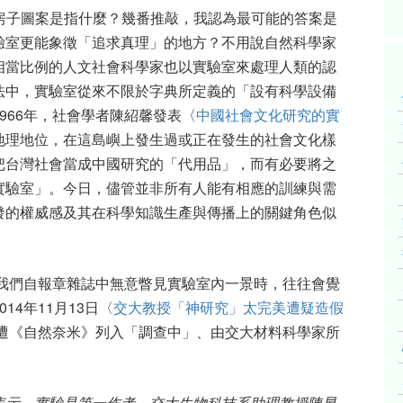
。這房子圖案是指什麼？幾番推敲，我認為最可能的答案是
驗室更能象徵「追求真理」的地方？不用說自然科學家
相當比例的人文社會科學家也以實驗室來處理人類的認
法中，實驗室從來不限於字典所定義的「設有科學設備
966年，社會學者陳紹馨發表〈
中國社會文化研究的實
地理地位，在這島嶼上發生過或正在發生的社會文化樣
把台灣社會當成中國研究的「代用品」，而有必要將之
實驗室」。今日，儘管並非所有人能有相應的訓練與需
發的權威感及其在科學知識生產與傳播上的關鍵角色似
當我們自報章雜誌中無意瞥見實驗室內一景時，往往會覺
4年11月13日〈
交大教授「神研究」太完美遭疑造假
篇遭《自然奈米》列入「調查中」、由交大材料科學家所
表示，實驗是第一作者、交大生物科技系助理教授陳昱