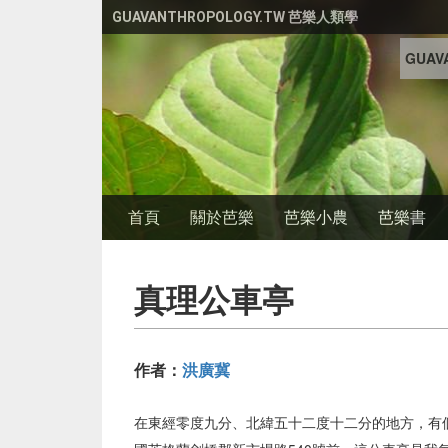
移至主內容
GUAVANTHROPOLOGY.TW 芭樂人類學
GUAVA
首頁
關於芭樂
芭樂小農
芭樂書
真理公車亭
作者：
洪廣冀
在東經零度九分、北緯五十二度十二分的地方，有