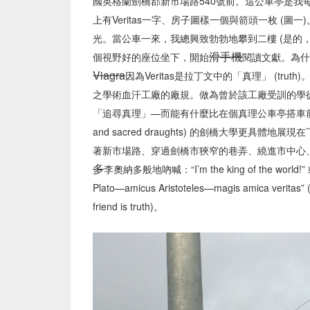
國英格蘭劍橋郡新市場路540號前。這公車亭是我
上有Veritas一字、房子圖樣一個與箭頭一枚 (
光。當公車一來，我總興致勃勃地攀到二樓 (是的
滑手機
個視野好的座位坐下，開始
閱讀文獻。為什
Viagra
因為Veritas是拉丁文中的「真理」 (tru
之學術血汗工廠的廠規。做為曾於該工廠受訓的學
「追尋真理」—而能有什麼比在個真理公車亭搭車前
and sacred draughts) 的劍橋大學更
著新市場路、穿過劍橋市狹窄的巷弄、繞進市中心、在基督學
多
李奧納多般地吶喊：“I’m the king of the w
Plato—amicus Aristoteles—magis amica veritas” (P
friend is truth)。