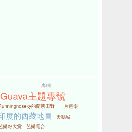
專欄
iGuava主題專號
Runningnoseky的蘭嶼田野
一片芭樂
印度的西藏地圖
天鵝城
芭樂籽大賞
芭樂電台