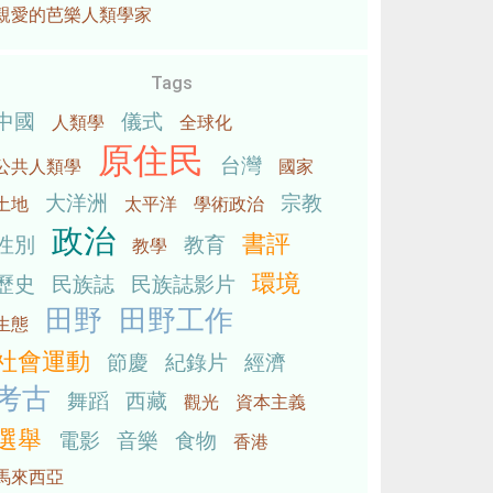
親愛的芭樂人類學家
Tags
中國
儀式
人類學
全球化
原住民
台灣
公共人類學
國家
大洋洲
宗教
土地
太平洋
學術政治
政治
書評
性別
教育
教學
環境
歷史
民族誌
民族誌影片
田野
田野工作
生態
社會運動
節慶
紀錄片
經濟
考古
舞蹈
西藏
觀光
資本主義
選舉
電影
音樂
食物
香港
馬來西亞