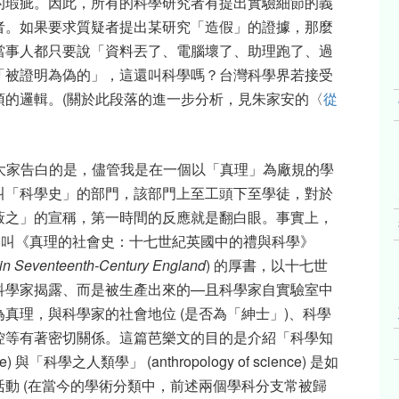
的瑕疵。因此，所有的科學研究者有提出實驗細節的義
者。如果要求質疑者提出某研究「造假」的證據，那麼
當事人都只要說「資料丟了、電腦壞了、助理跑了、過
「被證明為偽的」，這還叫科學嗎？台灣科學界若接受
頂的邏輯。(關於此段落的進一步分析，見朱家安的〈
從
〉
大家告白的是，儘管我是在一個以「真理」為廠規的學
叫「科學史」的部門，該部門上至工頭下至學徒，對於
蔽之」的宣稱，第一時間的反應就是翻白眼。事實上，
 還寫了本叫《真理的社會史：十七世紀英國中的禮與科學》
ce in Seventeenth-Century England
) 的厚書，以十七世
科學家揭露、而是被生產出來的—且科學家自實驗室中
是否能被視為真理，與科學家的社會地位 (是否為「紳士」)、科學
控等有著密切關係。這篇芭樂文的目的是介紹「科學知
edge) 與「科學之人類學」 (anthropology of science) 是如
動 (在當今的學術分類中，前述兩個學科分支常被歸