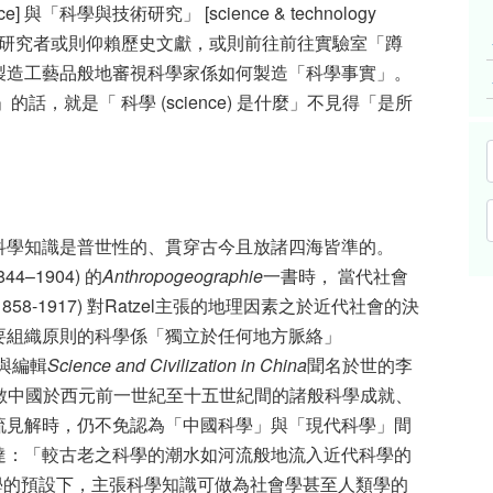
ce] 與「科學與技術研究」 [science & technology
以來，大量研究者或則仰賴歷史文獻，或則前往前往實驗室「蹲
製造工藝品般地審視科學家係如何製造「科學事實」。
，就是「 科學 (science) 是什麼」不見得「是所
科學知識是普世性的、貫穿古今且放諸四海皆準的。
44–1904) 的
Anthropogeographie
一書時， 當代社會
 1858-1917) 對Ratzel主張的地理因素之於近代社會的決
要組織原則的科學係「獨立於任何地方脈絡」
撰寫與編輯
Science and Civilization in China
聞名於世的李
1995)，在細數中國於西元前一世紀至十五世紀間的諸般科學成就、
流見解時，仍不免認為「中國科學」與「現代科學」間
達：「較古老之科學的潮水如河流般地流入近代科學的
這樣對於科學的預設下，主張科學知識可做為社會學甚至人類學的