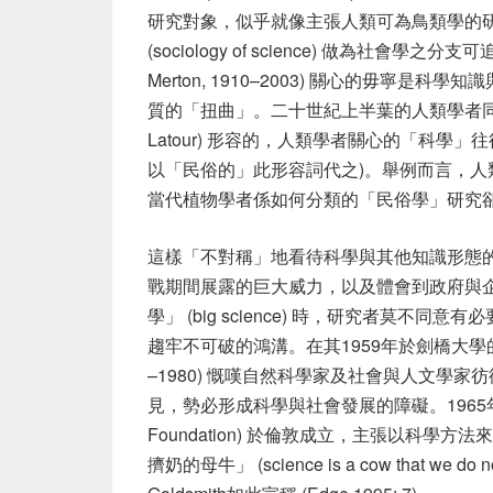
研究對象，似乎就像主張人類可為鳥類學的
(sociology of science) 做為社會
Merton, 1910–2003) 關心的毋寧
質的「扭曲」。二十世紀上半葉的人類學者同樣
Latour) 形容的，人類學者關心的「科學
以「民俗的」此形容詞代之)。舉例而言，
當代植物學者係如何分類的「民俗學」研究卻幾近於無 (
這樣「不對稱」地看待科學與其他知識形態的
戰期間展露的巨大威力，以及體會到政府與
學」 (big science) 時，研究者莫
趨牢不可破的鴻溝。在其1959年於劍橋大學的公開
–1980) 慨嘆自然科學家及社會與人文學
見，勢必形成科學與社會發展的障礙。1965年，科學之
Foundation) 於倫敦成立，主張以科
擠奶的母牛」 (science is a cow that we do