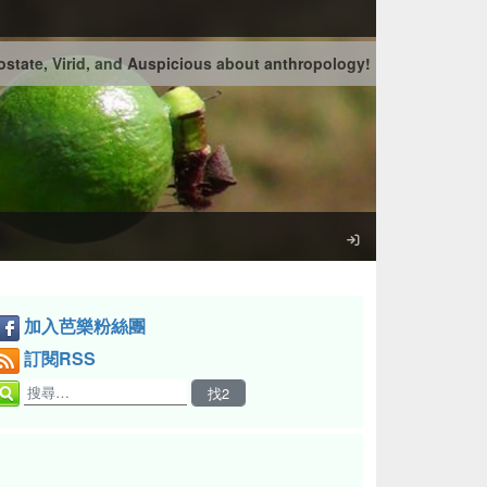
state, Virid, and Auspicious about anthropology!
加入芭樂粉絲團
訂閱RSS