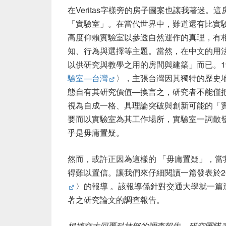
在Veritas字樣旁的房子圖案也讓我著迷
「實驗室」。在當代世界中，難道還有比實
高度仰賴實驗室以參透自然運作的真理，有
知、行為與選擇等主題。當然，在中文的用
以供研究與教學之用的房間與建築」而已。1
驗室—台灣
〉，主張台灣因其獨特的歷史
態自有其研究價值—換言之，研究者不能僅
視為自成一格、具理論突破與創新可能的「
要而以實驗室為其工作場所，實驗室一詞散
乎是毋庸置疑。
然而，或許正因為這樣的 「毋庸置疑」，
得難以置信。讓我們來仔細閱讀一篇發表於201
〉的報導 。該報導係針對交通大學就一
著之研究論文的調查報告。
根據交大回覆科技部的調查報告，研究團隊