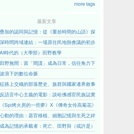
more tags
最新文章
疊加的認同與記憶：從《重拾時間的山語》探討「我們的」立場性(posit
深時間跨域連結：一場原住民地熱會議的初步觀察
AI時代的（大學部）田野教學
田野無間：當「間諜」成為日常，信任角力下的情感伏流
波浪下的數位命脈
征路上交織的部落歷史、族群與國家邊界敘事： 《路有多長》
反語言中心主義的電影：談哈佛感官民族誌實驗室
《Spi烤火房的一些夢》X《傳奇女伶高菊花》： 透過紀錄片
心動的理由：器官移植、細胞記憶與生死之絆
成為記憶的承載者：死亡、田野與（或許是）人類學的成年禮