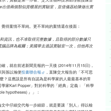
teve出借兩個類似貨櫃屋的實驗室，並借儀器給陳做出實
，覺得案情不單純。更不單純的案情還在後面：
品牌和資訊，也不准取得完整數據，且取得的部分數據只
電腦品牌為戴爾；黃國華去過該實驗室一次，但他再次
就在前述新聞見報的一天後 (2014年11月15日)，
原與孫以瀚便
投書聯合報
，直陳交大報告的「不可思
) 是什麼？這應該是所有自認為是科學家的人最最基本的常
Karl Popper」對於科學的「經典」定義：「科學
 hypotheses) 』」：
論文中仔細交代每一步細節，就是要讓「別人」得以檢