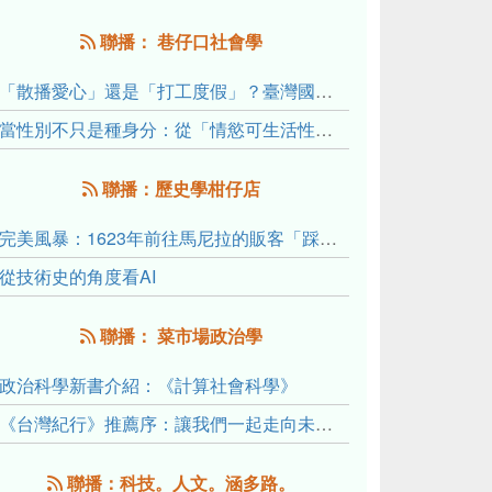
聯播： 巷仔口社會學
「散播愛心」還是「打工度假」？臺灣國內與跨國捐卵的利他修辭、金錢動機與身體代價
當性別不只是種身分：從「情慾可生活性」理解跨性別者的身體、慾望與認同探索
聯播：歷史學柑仔店
完美風暴：1623年前往馬尼拉的販客「踩線團」怎麼會困死於澎湖?
從技術史的角度看AI
聯播： 菜市場政治學
政治科學新書介紹：《計算社會科學》
《台灣紀行》推薦序：讓我們一起走向未來文明的備忘錄
聯播：科技。人文。涵多路。