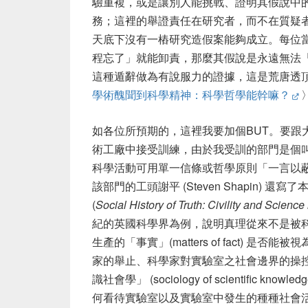
驗重複，或是讓別人能挑戰、證明其假說中
務；這裡的舉證責任在研究者，而不在質疑
天底下沒有一樁研究造假案能夠成立。每位
程忘了」就能卸責，那麼其假說是永遠無法
這種遁辭做為有說服力的證據，這是荒唐透
學術醜聞到科學精神：科學哲學能幹嘛？
如各位所預期的，這裡我要加個BUT。要跟
術工廠中接受訓練，由於我受訓的部門是個
科學活動可用單一信條或哲學原則「一言以
該部門的工頭謝平 (Steven Shapin)
(
Social History of Truth: Civility and Scien
紀的英國科學界為例，說明真理從來不是被
生產的「事實」(matters of fact) 
家的舉止、科學家對實驗室之社會邊界的操
識社會學」 (sociology of scientific knowl
何看待實驗室以及實驗室中發生的種種社會活