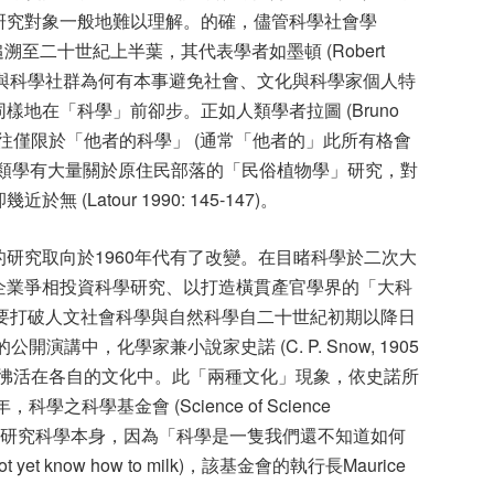
研究對象一般地難以理解。的確，儘管科學社會學
學之分支可追溯至二十世紀上半葉，其代表學者如墨頓 (Robert
是科學知識與科學社群為何有本事避免社會、文化與科學家個人特
地在「科學」前卻步。正如人類學者拉圖 (Bruno
」往往僅限於「他者的科學」 (通常「他者的」此所有格會
人類學有大量關於原住民部落的「民俗植物學」研究，對
Latour 1990: 145-147)。
研究取向於1960年代有了改變。在目睹科學於二次大
企業爭相投資科學研究、以打造橫貫產官學界的「大科
不同意有必要打破人文社會科學與自然科學自二十世紀初期以降日
演講中，化學家兼小說家史諾 (C. P. Snow, 1905
家彷彿活在各自的文化中。此「兩種文化」現象，依史諾所
科學基金會 (Science of Science
學方法來研究科學本身，因為「科學是一隻我們還不知道如何
 not yet know how to milk)，該基金會的執行長Maurice