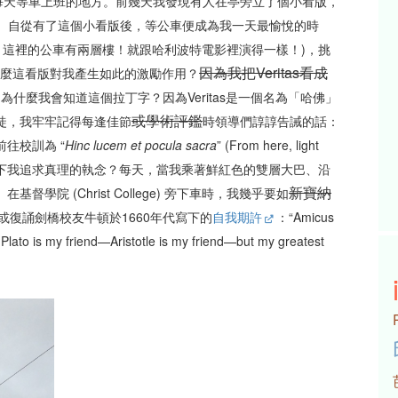
每天等車上班的地方。前幾天我發現有人在亭旁立了個小看版，
圖一)。自從有了這個小看版後，等公車便成為我一天最愉悅的時
，這裡的公車有兩層樓！就跟哈利波特電影裡演得一樣！)，挑
因為我把
Veritas
看成
麼這看版對我產生如此的激勵作用？
th)。為什麼我會知道這個拉丁字？因為Veritas是一個名為「哈佛」
或學術評鑑
徒，我牢牢記得每逢佳節
時領導們諄諄告誡的話：
往校訓為 “
Hinc lucem et pocula sacra
” (From here, light
具體地展現在下我追求真理的執念？每天，當我乘著鮮紅色的雙層大巴、沿
新寶納
院 (Christ College) 旁下車時，我幾乎要如
orld!” 或復誦劍橋校友牛頓於1660年代寫下的
自我期許
：“Amicus
lato is my friend—Aristotle is my friend—but my greatest