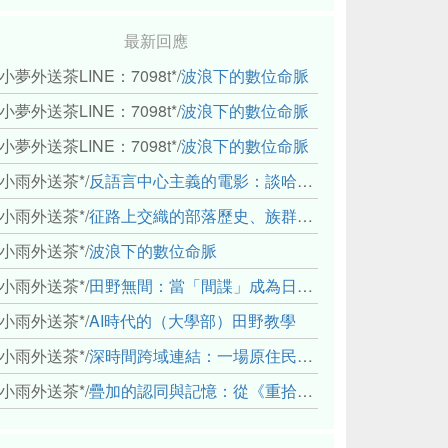
最新回應
小夢外送茶LINE：7098t*
/
波浪下的數位命脈
小夢外送茶LINE：7098t*
/
波浪下的數位命脈
小夢外送茶LINE：7098t*
/
波浪下的數位命脈
小雨外送茶*
/
反語言中心主義的電影：談哈佛感官民族誌實驗室
小雨外送茶*
/
征路上交織的部落歷史、族群與國家邊界敘事： 《路有多長》、《高砂的翅膀》、《檔案／李光輝》
小雨外送茶*
/
波浪下的數位命脈
小雨外送茶*
/
田野無間：當「間諜」成為日常，信任角力下的情感伏流
小雨外送茶*
/
AI時代的（大學部）田野教學
小雨外送茶*
/
深時間跨域連結：一場原住民地熱會議的初步觀察
小雨外送茶*
/
疊加的認同與記憶：從《重拾時間的山語》探討「我們的」立場性(positionality)