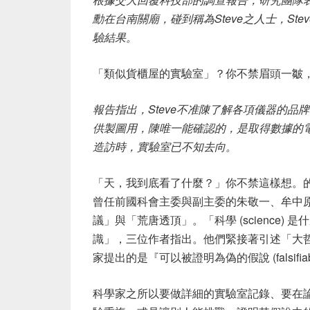
勳在台南關廟，碰到稱為Steve之人士，S
驗結果。
「類似貨櫃屋的實驗室」？你不禁眉頭一皺
報告指出，Steve不准陳了解各項儀器的
供製圖用，陳唯一能確認的，是取得數據的
造訪時，實驗室已不知去向。
「天，我到底看了什麼？」你不禁這樣想。的確，
曾任前國科會主委與副主委的朱敬一、牟中
議」與「荒唐透頂」。「科學 (science
識」，三位作者指出。他們緊接著引述「大哲學家
家提出的是『可以被證明為偽的假說 (falsifiable
科學家之所以要做詳細的實驗室記錄、要在