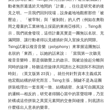
動者無所遁逃於天地間的「計畫」，往往是研究者的後
見之明。一旦我們回到現場，設身處地地觀察那些「被
壓迫」、「被宰制」與「被剝削」的人們（例如在奧勒
岡之廢棄的工業林地上採菇的東南亞移民），Tsing表
示，我們就會發現，這些計畫其實是一團無以名狀、充
滿間隙、讓行動者得以見縫插針與入室操戈的間隙。
Tsing試著以複音音樂（polyphony）來掌握這團無以
名狀的「東西」。以她的話來說： 「當我第一次聽見
複音音樂時，那是個聽覺上的啟示。我被迫撿起分離與
同時的旋律，聆聽這些旋律共同譜出之和諧與不和諧的
時刻」（英文版第 23頁）。就任何針對資本主義或其
他宏觀結構的研究而言，Tsing主張，關鍵不是為這團
拼裝梳理出一套首尾一致、結構縝密、永遠可自圓其說
的邏輯—相反的，研究者得關心當中的眾聲喧嘩，乃至
於構成這些拼裝之異質元素間的交會與碰撞，到底譜出
什麼樣出人意表的樂章。