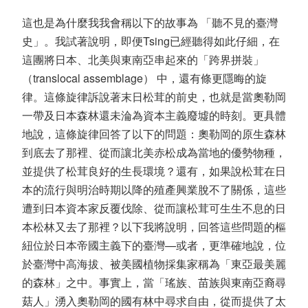
這也是為什麼我我會稱以下的故事為 「聽不見的臺灣
史」。我試著說明，即便Tsing已經聽得如此仔細，在
這團將日本、北美與東南亞串起來的「跨界拼裝」
（translocal assemblage） 中，還有條更隱晦的旋
律。這條旋律訴說著末日松茸的前史，也就是當奧勒岡
一帶及日本森林還未淪為資本主義廢墟的時刻。更具體
地說，這條旋律回答了以下的問題：奧勒岡的原生森林
到底去了那裡、從而讓北美赤松成為當地的優勢物種，
並提供了松茸良好的生長環境？還有，如果說松茸在日
本的流行與明治時期以降的殖產興業脫不了關係，這些
遭到日本資本家反覆伐除、從而讓松茸可生生不息的日
本松林又去了那裡？以下我將說明，回答這些問題的樞
紐位於日本帝國主義下的臺灣—或者，更準確地說，位
於臺灣中高海拔、被美國植物採集家稱為「東亞最美麗
的森林」之中。事實上，當「瑤族、苗族與東南亞裔尋
菇人」湧入奧勒岡的國有林中尋求自由，從而提供了太