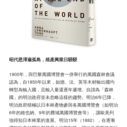
昭代恩澤遍孤島，殖產興業日駸駸
1900年，與巴黎萬國博覽會一併舉行的萬國森林會議
認為，自1850年以來，如德、法、英等木材輸出國均
轉型為輸入國，且輸入量還逐年遞增。自詡為「森林
國」的明治政府並未忽略這樣的趨勢。明治6年已降，
明治政府積極以日本林產物參與各萬國博覽會（如明治
6年的維也納、9年的費城萬國博覽會等），讓歐美列
強得知日本林業的進展。明治15年（1882），在逐漸