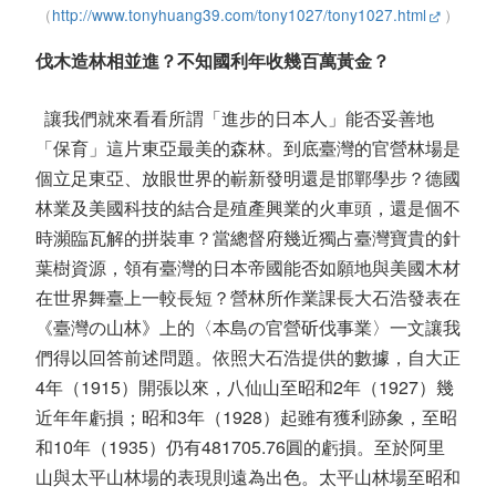
（
http://www.tonyhuang39.com/tony1027/tony1027.html
）
伐木造林相並進？不知國利年收幾百萬黃金？
讓我們就來看看所謂「進步的日本人」能否妥善地
「保育」這片東亞最美的森林。到底臺灣的官營林場是
個立足東亞、放眼世界的嶄新發明還是邯鄲學步？德國
林業及美國科技的結合是殖產興業的火車頭，還是個不
時瀕臨瓦解的拼裝車？當總督府幾近獨占臺灣寶貴的針
葉樹資源，領有臺灣的日本帝國能否如願地與美國木材
在世界舞臺上一較長短？營林所作業課長大石浩發表在
《臺灣の山林》上的〈本島の官營斫伐事業〉一文讓我
們得以回答前述問題。依照大石浩提供的數據，自大正
4年（1915）開張以來，八仙山至昭和2年（1927）幾
近年年虧損；昭和3年（1928）起雖有獲利跡象，至昭
和10年（1935）仍有481705.76圓的虧損。至於阿里
山與太平山林場的表現則遠為出色。太平山林場至昭和