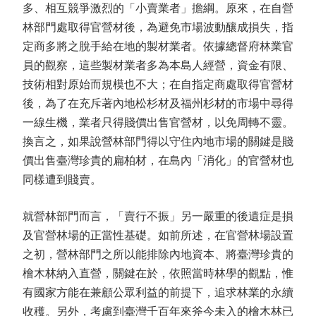
多、相互競爭激烈的「小賣業者」擔綱。原來，在自營
林部門處取得官營材後，為避免市場波動釀成損失，指
定商多將之脫手給在地的製材業者。依據總督府林業官
員的觀察，這些製材業者多為本島人經營，資金有限、
技術相對原始而規模也不大；在自指定商處取得官營材
後，為了在充斥著內地松杉材及福州杉材的市場中尋得
一線生機，業者只得賤價出售官營材，以免周轉不靈。
換言之，如果說營林部門得以守住內地市場的關鍵是賤
價出售臺灣珍貴的扁柏材，在島內「消化」的官營材也
同樣遭到賤賣。
就營林部門而言，「賣行不振」另一嚴重的後遺症是損
及官營林場的正當性基礎。如前所述，在官營林場設置
之初，營林部門之所以能排除內地資本、將臺灣珍貴的
檜木林納入直營，關鍵在於，依照當時林學的觀點，惟
有國家方能在兼顧公眾利益的前提下，追求林業的永續
收穫。另外，考慮到臺灣千百年來斧今未入的檜木林已