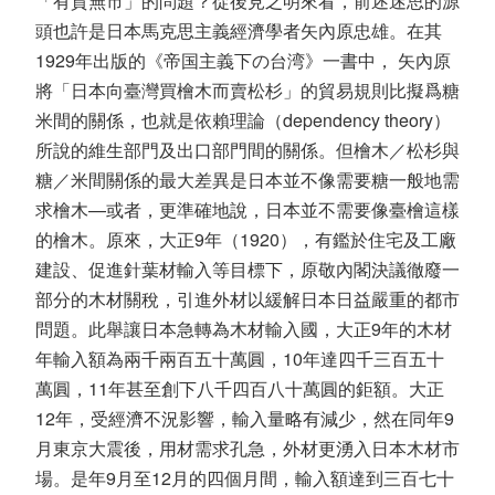
「有貨無市」的問題？從後見之明來看，前述迷思的源
頭也許是日本馬克思主義經濟學者矢內原忠雄。在其
1929年出版的《帝国主義下の台湾》一書中， 矢內原
將「日本向臺灣買檜木而賣松杉」的貿易規則比擬爲糖
米間的關係，也就是依賴理論（dependency theory）
所說的維生部門及出口部門間的關係。但檜木／松杉與
糖／米間關係的最大差異是日本並不像需要糖一般地需
求檜木—或者，更準確地說，日本並不需要像臺檜這樣
的檜木。原來，大正9年（1920），有鑑於住宅及工廠
建設、促進針葉材輸入等目標下，原敬內閣決議徹廢一
部分的木材關稅，引進外材以緩解日本日益嚴重的都市
問題。此舉讓日本急轉為木材輸入國，大正9年的木材
年輸入額為兩千兩百五十萬圓，10年達四千三百五十
萬圓，11年甚至創下八千四百八十萬圓的鉅額。大正
12年，受經濟不況影響，輸入量略有減少，然在同年9
月東京大震後，用材需求孔急，外材更湧入日本木材市
場。是年9月至12月的四個月間，輸入額達到三百七十