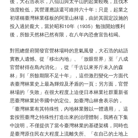
後，大石浩表示，八仙山與太平山的起業較晚，且伐木
強度較低，其營運應該還可維持六十年；只是，起業之
初堪稱臺灣林業樣板的阿里山林場，由於其固定設施的
投入過於龐大，當於昭和10年（1935）勉強開始獲利
後，所餘天然林已然有限，在八年內恐會宣告枯竭。
對照總督府開發官營林場時的意氣風發，大石浩的結語
實教人遺憾。從「移出內地」、「放眼世界」至「八成
官營材得在島內消化」，從「千古以來斧斤未入的森
林」到「所餘期限不足十年」，這些激烈變化一方面代
表臺灣林業史上最為輝煌及矛盾的一頁；另方面，官營
林場的「失敗」在很大程度上迫使日本林業社群重新省
思臺灣林業於帝國中的定位。如臺灣山林會表示的，
「臺灣林業有其特殊性，內地林業難以一體適用」。這
套按照臺灣之特殊性打造出來的治理體制，我將在下集
中說明，不僅提供了當今臺灣林業的基礎架構，同時也
是臺灣原住民在大程度上流離失所、「在自己的土地上