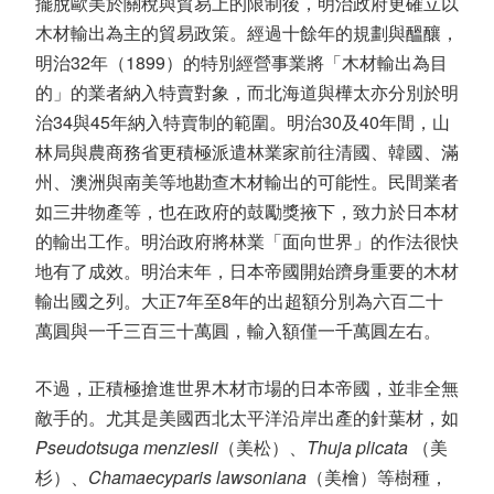
擺脫歐美於關稅與貿易上的限制後，明治政府更確立以
木材輸出為主的貿易政策。經過十餘年的規劃與醞釀，
明治32年（1899）的特別經營事業將「木材輸出為目
的」的業者納入特賣對象，而北海道與樺太亦分別於明
治34與45年納入特賣制的範圍。明治30及40年間，山
林局與農商務省更積極派遣林業家前往清國、韓國、滿
州、澳洲與南美等地勘查木材輸出的可能性。民間業者
如三井物產等，也在政府的鼓勵獎掖下，致力於日本材
的輸出工作。明治政府將林業「面向世界」的作法很快
地有了成效。明治末年，日本帝國開始躋身重要的木材
輸出國之列。大正7年至8年的出超額分別為六百二十
萬圓與一千三百三十萬圓，輸入額僅一千萬圓左右。
不過，正積極搶進世界木材市場的日本帝國，並非全無
敵手的。尤其是美國西北太平洋沿岸出產的針葉材，如
Pseudotsuga menziesii
（美松）、
Thuja plicata
（美
杉）、
Chamaecyparis lawsoniana
（美檜）等樹種，