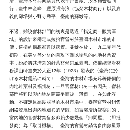
清、臺灣木材共同購買代表平戶吉藏、淡水施合發商
行，臺中林金峰、豐原張海浪（協榮木材商行）以及嘉
義的邱塔與小野寺舜平、臺南的蘇墩等。
不過，雖說營林部門的初衷是透過「指定商—販賣區
域」的設計來穩定或拉抬官營材於臺灣木材市場的市
價，這樣的構想卻難以落實。關鍵在於，一九二零年代
初期，在美材等外材的圍攻下難以喘息的內地林業資
本，紛紛將其滯銷的針葉材傾銷至臺灣。依據總督府林
務課山崎嘉夫於大正12年（1923）發表的〈臺灣に於
ける木材需給に就て〉，臺灣的木材市場充斥著廉價的
內地針葉材及福州材，一旦官營材出材一有閃失，營林
部門將難以與內地材商競爭而被「殺倒」。在如此浮
動、不確定且高度競爭的木材市場中，臺灣官營材銷售
網絡發展出與內地迥異的型態。如宮瀨浩所觀察到的，
當內地的官營材銷售多仰賴少數幾個「卸問屋」（即批
發商）為「取引機構」，臺灣的官營材銷售多由數量眾