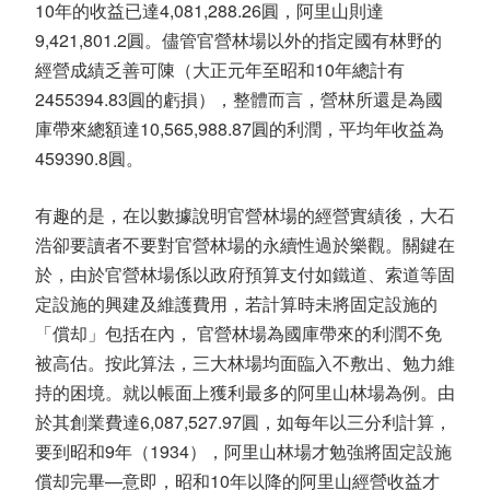
10年的收益已達4,081,288.26圓，阿里山則達
9,421,801.2圓。儘管官營林場以外的指定國有林野的
經營成績乏善可陳（大正元年至昭和10年總計有
2455394.83圓的虧損），整體而言，營林所還是為國
庫帶來總額達10,565,988.87圓的利潤，平均年收益為
459390.8圓。
有趣的是，在以數據說明官營林場的經營實績後，大石
浩卻要讀者不要對官營林場的永續性過於樂觀。關鍵在
於，由於官營林場係以政府預算支付如鐵道、索道等固
定設施的興建及維護費用，若計算時未將固定設施的
「償却」包括在內， 官營林場為國庫帶來的利潤不免
被高估。按此算法，三大林場均面臨入不敷出、勉力維
持的困境。就以帳面上獲利最多的阿里山林場為例。由
於其創業費達6,087,527.97圓，如每年以三分利計算，
要到昭和9年（1934），阿里山林場才勉強將固定設施
償却完畢—意即，昭和10年以降的阿里山經營收益才