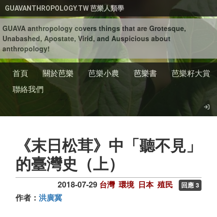
移至主內容
GUAVANTHROPOLOGY.TW 芭樂人類學
GUAVA anthropology covers things that are Grotesque,
Unabashed, Apostate, Virid, and Auspicious about
anthropology!
首頁
關於芭樂
芭樂小農
芭樂書
芭樂籽大賞
聯絡我們
《末日松茸》中「聽不見」
的臺灣史（上）
2018-07-29
台灣
環境
日本
殖民
回應 3
作者：
洪廣冀