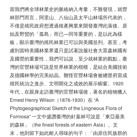
當我們將全球林業史的脈絡納入考量，不難發現，就營
林部門而言，阿里山、八仙山及太平山林場所代表的，
不僅是殖民政府想透過殖產興業來開發臺灣此落後、原
始及野蠻的「孤島」而已—同等重要的，是以此為樣
板，顯示臺灣的殖民林業已可以與美國並列。甚至，考
慮到當時美國林業界還只是試著說服社會大眾森林國有
及國營的重要性，我們可以說，至少就林業的觀點，臺
灣的官營林場可說是世界林業的楷模，是結合美國技術
及德國林學的完美結晶。難怪官營林場會被總督府當成
殖民統治之進步、文明開化之成效的展示櫥窗。1920
年代，在親身走訪臺灣的官營林場後，著名的植物獵人
Ernest Henry Wilson（1876-1930）在 “A
Phytogeographical Sketch of the Lingneous Flora of
Formosa” 一文中盛讚臺灣的針葉林可說是「東亞最美
的森林」（the finest forests of eastern Asia）。文
末，他則留下如此耐人尋味的句子：「由原住民族群的