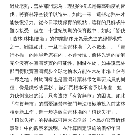
過於老熟，營林部門認為，理想的模式是採高強度的皆
伐，將森林淨空後予以造林，如此一來，這些老熟林才
能恢復活力。從今日環境保育的觀點，這樣的見解或許
難以接受—但在二十世紀初期的保育觀中，如此「皆伐
造林林相更新」的作業順序允為最先進的經營模式
之一。雖說如此，一旦把官營林場「入不敷出」、「賣
行不振」的困境考慮在內，不難發現，前述先進的見解
完全沒有在臺灣落實的可能性。關鍵在於，如果說營林
部門得賤賣臺灣獨步全球之檜木方能在木材市場上佔有
一席之地，對於同樣也是臺灣針葉林帶之重要成員的樹
種，像是鐵杉或雲杉， 該部門根本不會予以考慮—勉
力伐倒搬出的話，只會遭致「有貨無市」的困境。如此
「有貨無市」的隱憂讓營林部門無法積極地投入前述林
相更新工作，進一步導致官營林場的「植伐失衡」。
「植伐失衡」的後果或可用大石浩於〈本島の官營斫伐
事業〉中的觀察來說明。在計算固定設施的償卻年限