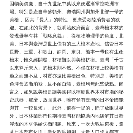
因物美價廉，自十九世紀中葉以來便逐漸掌控歐洲市
場。特別是產自華盛頓州、奧瑞岡州與加州北部一帶的
美檜， 因其「長大」的特性，更廣受歐陸消費者的歡
迎。在如此的背景下，就明治政府而言，臺灣檜木林的
發現毋寧有其「戰略意義」。從植物地理學的角度，北
美、日本與臺灣是世上僅有的三大檜木產地。儘管日本
長野、三重、和歌山、靜岡、奈良、熊本一帶也有生產
檜木，惟久經開發，材積難以與美檜抗衡。臺灣「千古
以來斧斤未入」的檜木則不然。不僅在材積上較美檜有
過之而無不及，材質亦遠比美檜出色。特別是，美檜的
色澤會逐漸消褪，且不耐白蟻，臺檜均無此些缺點。簡
言之，如果說美檜是讓美國得以稱霸世界木材市場的秘
密武器，那麼，放眼世界，唯有領有臺灣的日本帝國能
與其「一較長短」。此外，值得一提的，除了放眼世界
外，日本林業部門也期待臺灣材能協助內地緩解其日漸
浮現的木材供給失衡問題。原來，一次大戰結束後，隨
著日本都市化與工業化程度加劇，大量人口湧入都市，