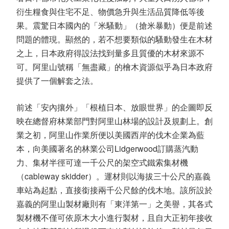
衍生糧食與住宅不足、物價急升與生活品質降低等後
果。震驚日本國內的「米騷動」（搶米暴動）便是前述
問題的體現。顯然的，若不想要類似的騷動發生在木材
之上，日本政府得設法找到量多且質優的木材來源不
可。阿里山號稱「無盡藏」的檜木資源似乎為日本政府
提供了一個解套之法。
前述「安內攘外」「根植日本、放眼世界」的企圖即反
映在總督府林業部門對阿里山林場的設計及規劃上。創
業之初，阿里山作業所便以美國西岸的伐木企業為藍
本，向美國著名的林業公司Lidgerwood訂購蒸汽動
力、集材半徑可達一千公尺的架空式鐵索集材機
（cableway skidder）。運材則以海拔三十公尺的嘉義
車站為起點，直接銜接兩千公尺餘的伐木地。該所設於
嘉義的阿里山製材廠則有「東洋第一」之美譽，其各式
製材機不僅可依原木大小進行製材，且自大正初年接收