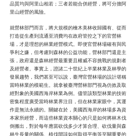
品質均與阿里山相若；三者若能合併經營，將可分擔阿
里山經營的風險。
就營林部門而言，將大規模的檜木美林收歸國有、從而
打造從生產到流通至消費均在政府管控之下的官營林
場，才是理想的林業經營模式。即便官營林場確有與民
爭利之嫌，但考慮到森林的公益功能，營林部門還是主
張，政府還是森林經營最重要且權威不容挑戰的規劃者
及經營者。事實上，證諸二十世紀上半業林業及林學的
發展趨勢，我們甚至可以說，臺灣官營林場的設計堪稱
當時林業的模範生。就拿被臺灣營林部門視為仿效及取
經對象的美國西海岸林業為例。儘管該類型林業的技術
密集程度廣受當時林業界注目，但在林業家眼中，其運
作是無法永續的。關鍵在於，美國西海岸的林場多為資
本家所經營，而這些林業資本關心的只是如何將林木伐
倒搬出，對於每年應當砍伐多少才算合理、砍伐量與森
林生長量的關係、植伐間該如何取得平衡等至關重要的