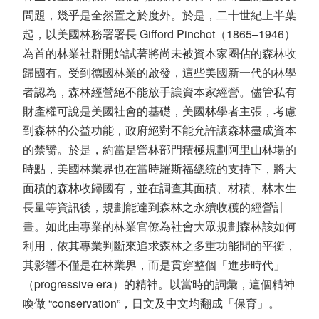
問題，幾乎是全然置之於度外。於是，二十世紀上半葉
起，以美國林務署署長 Gifford Pinchot（1865–1946）
為首的林業社群開始試著將尚未被資本家圈佔的森林收
歸國有。受到德國林業的啟發，這些美國新一代的林學
者認為，森林經營絕不能放手讓資本家經營。儘管私有
財產權可說是美國社會的基礎，美國林學者主張，考慮
到森林的公益功能，政府絕對不能允許讓森林盡成資本
的禁臠。於是，約當是營林部門積極規劃阿里山林場的
時點，美國林業界也在當時羅斯福總統的支持下，將大
面積的森林收歸國有，並在調查其面積、材積、林木生
長量等資訊後，規劃能達到森林之永續收穫的經營計
畫。如此由專業的林業官僚為社會大眾規劃森林該如何
利用，依其專業判斷來追求森林之多重功能間的平衡，
其影響不僅是在林業界，而是貫穿整個「進步時代」
（progressive era）的精神。以當時的詞彙，這個精神
喚做 “conservation”，日文及中文均翻成「保育」。