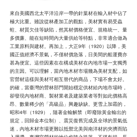
來自美國西北太平洋沿岸一帶的針葉材在輸入材中佔了
極大比重。雖說從林產加工的觀點，美材實有易受蟲
蛀、材質欠佳等缺陷，然其材價格便宜、規格統一、量
多價廉、能在短時間內大量供給等特點，非常適合做為
工業原料與建材。再加上，大正9年（1920）以降，美
國正值經濟不景氣，不僅材價急落，日美間的船運費亦
甚為便宜。這些因素在在構成美材在內地市場一支獨秀
的主因。可以理解，當內地木材市場幾為美材支配，如
官營材這樣與美材可相互替代的商品，下場不會太好。
的確，當臺灣的營林部門開始穩定供材給內地市場時，
卻發現內地材商、製材業者及建築業者等對如此價格高
昂、數量稀少的「高級品」興趣缺缺。更雪上加霜的，
昭和4年（1929），隨著金輸解禁（即廢除黃金輸出的
規定，回歸金本位制）、震災復舊完成及全球的景氣低
迷，內地木材市場更難以抵禦北美與南洋材的夾擠而陷
入遲滯，臺灣官營材的地位也隨之跌落。不堪虧損，長