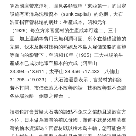
算為國庫帶來淨利。眼見各類號稱「東亞第一」的固定
設施有著淪為沈積資本（sunk capital）的危機，大石
浩直指官營林場的病灶：生產成本。昭和元年
（1926）每立方米官營材的生產成本可達二、三十
圓，加上運銷等費用已無利潤可圖。所幸在基礎設施的
完備、伐木及製材技術的熟練及本島人雇傭策略的實施
等面向的影響下，至昭和10年（1935）三大林場的生
產成本已成功地降至原本的六成（阿里山
23.394→18.611；太平山 34.456→17.432；八仙山
31.298→19.033），大石浩還是表示，官營材的銷路
若不打開、市價低落又不改善的話，技術改善並不會讓
各林場脫離「倒覆之運命」。
讀者也許會質疑大石浩的論點不免失之偏頗且過於官方
本位，日本做為臺灣的殖民母國，難道不就是渴望著臺
灣的檜木資源嗎？官營材既以檜木爲主軸，怎可能會有