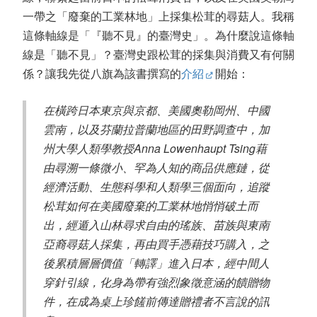
一帶之「廢棄的工業林地」上採集松茸的尋菇人。我稱
這條軸線是「『聽不見』的臺灣史」。為什麼說這條軸
線是「聽不見」？臺灣史跟松茸的採集與消費又有何關
係？讓我先從八旗為該書撰寫的
介紹
開始：
在橫跨日本東京與京都、美國奧勒岡州、中國
雲南，以及芬蘭拉普蘭地區的田野調查中，加
州大學人類學教授Anna Lowenhaupt Tsing藉
由尋溯一條微小、罕為人知的商品供應鏈，從
經濟活動、生態科學和人類學三個面向，追蹤
松茸如何在美國廢棄的工業林地悄悄破土而
出，經遁入山林尋求自由的瑤族、苗族與東南
亞裔尋菇人採集，再由買手憑藉技巧購入，之
後累積層層價值「轉譯」進入日本，經中間人
穿針引線，化身為帶有強烈象徵意涵的饋贈物
件，在成為桌上珍饈前傳達贈禮者不言說的訊