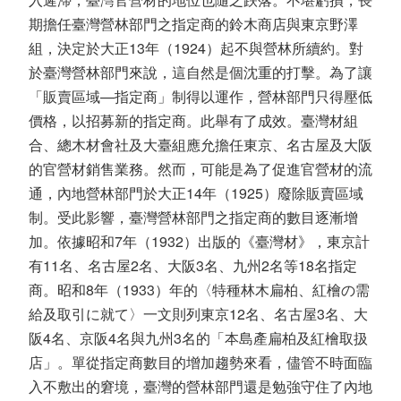
期擔任臺灣營林部門之指定商的鈴木商店與東京野澤
組，決定於大正13年（1924）起不與營林所續約。對
於臺灣營林部門來說，這自然是個沈重的打擊。為了讓
「販賣區域—指定商」制得以運作，營林部門只得壓低
價格，以招募新的指定商。此舉有了成效。臺灣材組
合、總木材會社及大臺組應允擔任東京、名古屋及大阪
的官營材銷售業務。然而，可能是為了促進官營材的流
通，內地營林部門於大正14年（1925）廢除販賣區域
制。受此影響，臺灣營林部門之指定商的數目逐漸增
加。依據昭和7年（1932）出版的《臺灣材》，東京計
有11名、名古屋2名、大阪3名、九州2名等18名指定
商。昭和8年（1933）年的〈特種林木扁柏、紅檜の需
給及取引に就て〉一文則列東京12名、名古屋3名、大
阪4名、京阪4名與九州3名的「本島產扁柏及紅檜取扱
店」。單從指定商數目的增加趨勢來看，儘管不時面臨
入不敷出的窘境，臺灣的營林部門還是勉強守住了內地