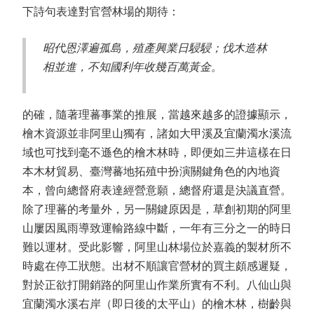
下詩句表達對官營林場的期待：
昭代恩澤遍孤島，殖產興業日駸駸；伐木造林
相並進，不知國利年收幾百萬黃金。
的確，隨著理蕃事業的推展，當越來越多的證據顯示，
檜木資源並非阿里山獨有，諸如大甲溪及宜蘭濁水溪流
域也可找到毫不遜色的檜木林時，即便如三井這樣在日
本木材貿易、臺灣蕃地拓殖中扮演關鍵角色的內地資
本，曾向總督府表達經營意願，總督府還是決議直營。
除了理蕃的考量外，另一關鍵原因是，草創初期的阿里
山屢因風雨導致運輸路線中斷，一年有三分之一的時日
難以運材。受此影響，阿里山林場位於嘉義的製材所不
時處在停工狀態。出材不順讓官營材的買主頗感遲疑，
對於正欲打開銷路的阿里山作業所實有不利。八仙山與
宜蘭濁水溪右岸（即日後的太平山）的檜木林，樹齡與