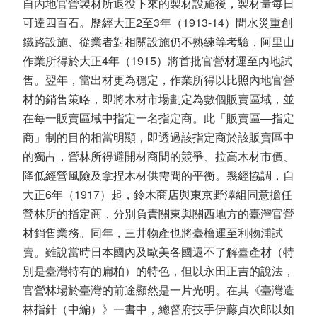
自內地官營製材所退役下來的製材設施後，製材量每日
可達四百石。歷經大正2至3年（1913-14）間水災重創
鐵路設施、從業者對相關設施仍不熟練等考驗，阿里山
作業所得於大正4年（1915）將首批官營材運至內地試
售。翌年，當出材更為穩定，作業所得以比照內地官營
材的銷售策略，即將木材市場劃定為數個販賣區域，並
在每一販賣區域中指定一名指定商。此「販賣區—指定
商」制的目的相當明顯，即透過該指定商於該販賣區中
的獨占，營林所得避開材商間的競爭、拉高木材市價、
降低經營風險及拿捏木材供需間的平衡。幾經協調，自
大正6年（1917）起，鈴木商店與東京野澤組同意擔任
營林所的指定商，分別負責關東與關西地方的臺灣官營
材銷售業務。同年，三井物產也將臺檜運至利物浦試
賣。雖說當時日本國內及歐美各國還不了解臺產材（特
別是臺灣特有的扁柏）的特色，但以永田正吉的說法，
官營林場於臺灣的前途顯然是一片光明。在其《臺灣造
林指針（中編）》一書中，總督府技手伊藤貞次郎以如