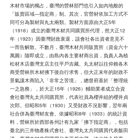
木材市場的獨占，臺灣的營林部門也引入如內地般的
「販賣區域—指定商」制。其次，官營材依加工方式不
同可分為製材與丸太兩類。製材方面原由大正5年
（1916）成立的臺灣木材共同購買所代理，然大正12
年（1923）因臺灣財政衰退，該會社各出資者意見不
一而告解散。不數月，臺灣木材共同販賣所（資金六十
萬圓）隨即成立，由島內各主要材商出資，負責人為植
松材木店臺灣支店主任平戶吉藏。丸太材以往仰賴各木
商受營林所木材拂下後自行求售，但大正末年的財政不
景氣讓木商陷入「非常之苦境」，總督府基於「整理統
一之急務」，於大正15年（1926）輔助業者成立合資
會社臺灣丸太共同購買所，代表社員為櫻井組的櫻井貞
次郎。但昭和5年（1930）又受財政不況影響，翌年兩
社合併為臺灣材友會。依據昭和8年（1933）的統計資
料，營林所於西部各州計有九家「拂下指定商」，包括
臺北的三井物產株式會社、臺灣丸太共同購買代表飯田