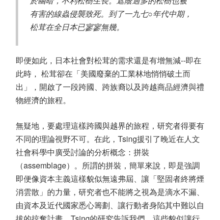
於幽暗，不利松樹生長。遮蔭過多的松樹也被
有害的線蟲侵襲致死。到了一九七○年代中期，
松茸在全日本已寥寥無幾。
即便如此，日本社會對松茸的需求還是有增無減--即在
此時， 松茸卻在「美國廢棄的工業林地悄悄破土而
出」，開啟了一段跨國、跨族裔以及跨越商品經濟與禮
物經濟的旅程。
無疑地，要處理這樣跨國與越界的旅程，研究者得要有
不同的理論視野不可。在此，Tsing援引了晚近在人文
社會科學中廣受討論的分析概念：拼裝
（assemblage）。所謂的拼裝，簡單來說，即是強調
即便像資本主義這樣貌似無遠弗屆、讓「堅固者終將煙
消雲散」的力量，研究者也不能將之視為是滴水不漏、
由資本及近代國家悉心籌劃、讓行動者身陷其中難以自
拔的掠奪計畫。Tsing的研究告訴我們，這些貌似讓行