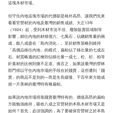
這塊木材市場。
但守住內地這塊市場的代價卻是格外高昂。讓我們先來
看看官營材於內地及臺灣的銷售成績。大正13年
（1924）起，受到木材市況不佳、廢除販賣區域制等
影響，銷往內地的材積僅六、七萬石，佔總銷售量的兩
成，餘八成盡在「島內消化」。至於銷售策略則維持
「高價品移往內地」的模式，扁柏佔了移出量的七成左
右。材質略遜的紅檜則佔移出量一成七，松、杉、柏等
針葉材的比例則微不足道。換言之，如果說臺灣的營林
部門得以守住內地市場的手段在於賤賣，這些遭到「賤
賣」的商品不是別的—而是生長緩慢、千百年來方能成
就一片美林的臺灣特有種扁柏。
如果說內地市場得靠賤賣臺灣特有的、價值高昂的扁柏
方能勉強維持，吸收八成之官營材的本島木材市場又是
如何？首先，必須強調的，為了要確保官營材之於本島