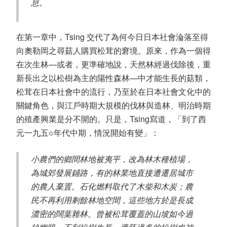
息。
在第一章中，Tsing 交代了為何今日日本社會淪落至得
向奧勒岡之尋菇人購買松茸的窘境。原來，作為一個得
在次生林—或者，更準確地說，天然林經過伐除後，重
新長出之以松樹為主的陽性森林—中才能生長的菇類，
松茸在日本社會中的流行，乃至於在日本社會文化中的
關鍵角色，與江戶時期大規模的伐林與造林、明治時期
的殖產興業是分不開的。只是，Tsing寫道，「到了西
元一九五○年代中期，情況開始有變」：
小農們的鄉間林地被夷平，改為林木種植場，
為城郊發展鋪路，有的林業地直接遭遷居城市
的農人棄置。石化燃料取代了木柴和木炭；農
民不再利用剩餘林地空間，這些地方於是長成
濃密的闊葉雜林。曾被松茸覆蓋的山坡如今過