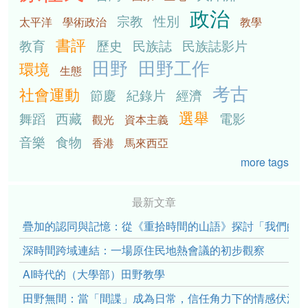
政治
宗教
性別
太平洋
學術政治
教學
書評
教育
歷史
民族誌
民族誌影片
田野
田野工作
環境
生態
考古
社會運動
節慶
紀錄片
經濟
選舉
舞蹈
西藏
電影
觀光
資本主義
音樂
食物
香港
馬來西亞
more tags
最新文章
疊加的認同與記憶：從《重拾時間的山語》探討「我們的」立場性(po
深時間跨域連結：一場原住民地熱會議的初步觀察
AI時代的（大學部）田野教學
田野無間：當「間諜」成為日常，信任角力下的情感伏流