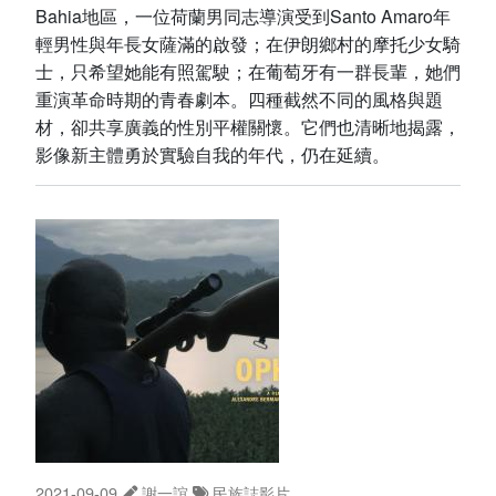
Bahia地區，一位荷蘭男同志導演受到Santo Amaro年
輕男性與年長女薩滿的啟發；在伊朗鄉村的摩托少女騎
士，只希望她能有照駕駛；在葡萄牙有一群長輩，她們
重演革命時期的青春劇本。四種截然不同的風格與題
材，卻共享廣義的性別平權關懷。它們也清晰地揭露，
影像新主體勇於實驗自我的年代，仍在延續。
2021-09-09
謝一誼
民族誌影片