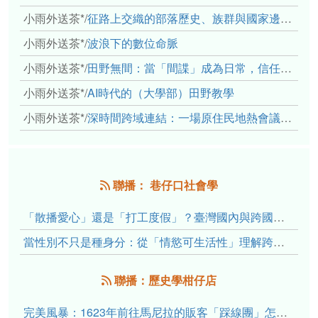
小雨外送茶*
/
征路上交織的部落歷史、族群與國家邊界敘事： 《路有多長》、《高砂的翅膀》、《檔案／李光輝》
小雨外送茶*
/
波浪下的數位命脈
小雨外送茶*
/
田野無間：當「間諜」成為日常，信任角力下的情感伏流
小雨外送茶*
/
AI時代的（大學部）田野教學
小雨外送茶*
/
深時間跨域連結：一場原住民地熱會議的初步觀察
聯播： 巷仔口社會學
「散播愛心」還是「打工度假」？臺灣國內與跨國捐卵的利他修辭、金錢動機與身體代價
當性別不只是種身分：從「情慾可生活性」理解跨性別者的身體、慾望與認同探索
聯播：歷史學柑仔店
完美風暴：1623年前往馬尼拉的販客「踩線團」怎麼會困死於澎湖?