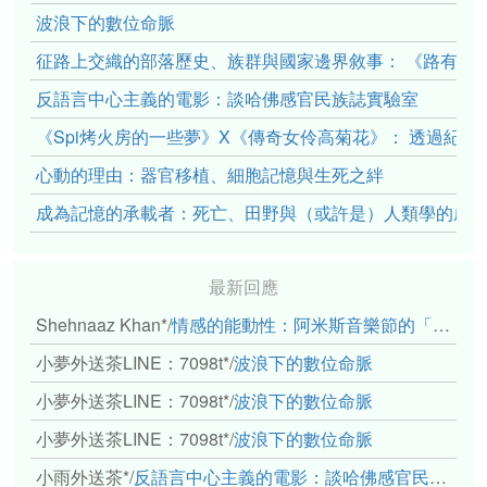
波浪下的數位命脈
征路上交織的部落歷史、族群與國家邊界敘事： 《路有多
反語言中心主義的電影：談哈佛感官民族誌實驗室
《Spi烤火房的一些夢》X《傳奇女伶高菊花》： 透過紀
心動的理由：器官移植、細胞記憶與生死之絆
成為記憶的承載者：死亡、田野與（或許是）人類學的成
最新回應
Shehnaaz Khan*
/
情感的能動性：阿米斯音樂節的「對話觀察」
小夢外送茶LINE：7098t*
/
波浪下的數位命脈
小夢外送茶LINE：7098t*
/
波浪下的數位命脈
小夢外送茶LINE：7098t*
/
波浪下的數位命脈
小雨外送茶*
/
反語言中心主義的電影：談哈佛感官民族誌實驗室