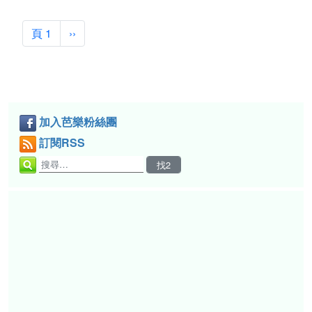
Pagination
下一頁
頁 1
››
加入芭樂粉絲團
訂閱RSS