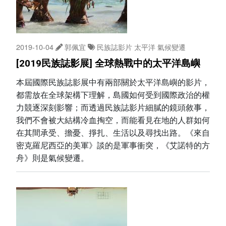
2019-10-04
郭佩宜
民族誌影片
太平洋
氣候變遷
[2019民族誌影展] 全球熱戰中的太平洋島嶼
本屆國際民族誌影展中有兩部關於太平洋島嶼的影片，
都需放在全球架構下理解，島國如何受到國際政治的權
力競逐深刻影響；而透過民族誌影片細膩的鏡頭敘事，
我們不會被大結構冷血掏空，而能看見在地的人群如何
在其間承受、擔憂、掙扎、生活以及尋找出路。《來自
密克羅尼西亞的美軍》談的是軍事衝突，《艾諾特的方
舟》則是氣候變遷。