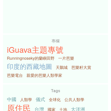
專欄
iGuava主題專號
Runningnoseky的蘭嶼田野
一片芭樂
印度的西藏地圖
天鵝城
芭樂籽大賞
芭樂電台
親愛的芭樂人類學家
Tags
中國
儀式
人類學
全球化
公共人類學
原住民
台灣
大洋洲
國家
土地