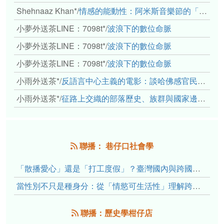
Shehnaaz Khan*
/
情感的能動性：阿米斯音樂節的「對話觀察」
小夢外送茶LINE：7098t*
/
波浪下的數位命脈
小夢外送茶LINE：7098t*
/
波浪下的數位命脈
小夢外送茶LINE：7098t*
/
波浪下的數位命脈
小雨外送茶*
/
反語言中心主義的電影：談哈佛感官民族誌實驗室
小雨外送茶*
/
征路上交織的部落歷史、族群與國家邊界敘事： 《路有多長》、《高砂的翅膀》、《檔案／李光輝》
聯播： 巷仔口社會學
「散播愛心」還是「打工度假」？臺灣國內與跨國捐卵的利他修辭、金錢動機與身體代價
當性別不只是種身分：從「情慾可生活性」理解跨性別者的身體、慾望與認同探索
聯播：歷史學柑仔店