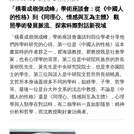
「橫看成嶺側成峰」學術座談會：從《中國人
的性格》到《同理心、情感與互為主體》 觀
照學術發展脈流、探索科際對話新視域
「橫看成嶺側成峰」學術座談會邀請到四位學者分享他
們跨學科研究的心得。第一位是《中國人的性格》這本
書當時的作者群之一，瞿海源教授。瞿教授既是社會學
家，也有心理學的背景。第二位是中研院民族所的所長
黃樹民先生。黃先生是中央研究院院士，也是李亦園院
士的學生。第三位與談人是中研院文哲所所長胡曉真。
文哲所本身涵蓋很多不同的學科，如經學、子學、哲學
等。最後一位是台大外文系的沈志中教授。不論是《中
國人的性格》還是《同理心、情感與互為主體》，心理
學與人類學在對話時，有二個學科一直如影隨形：精神
分析和哲學，而沈教授剛好兼治兩者。