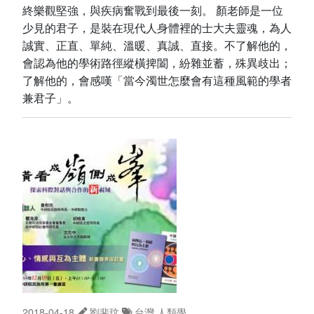
終樂觀堅強，與疾病奮戰到最後一刻。 顏老師是一位
少見的君子，是裝在現代人身體裡的士大夫靈魂，為人
誠實、正直、單純、溫暖、真誠、直接。不了解他的，
會認為他的學術路徑縱橫捭闔，紛雜並蓄，殊異歧出；
了解他的，會感嘆「當今濁世怎麼會有這種風範的學者
兼君子」。
2018-04-18
劉斐玟
台灣
人類學