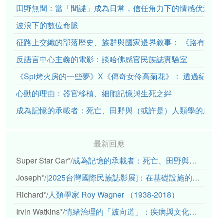
田野無間：當「間諜」成為日常，信任角力下的情感伏流
波浪下的數位命脈
征路上交織的部落歷史、族群與國家邊界敘事： 《路有多
反語言中心主義的電影：談哈佛感官民族誌實驗室
《Spi烤火房的一些夢》X《傳奇女伶高菊花》： 透過紀
心動的理由：器官移植、細胞記憶與生死之絆
成為記憶的承載者：死亡、田野與（或許是）人類學的成
最新回應
Super Star Car*
/
成為記憶的承載者：死亡、田野與（或許是）人類學的成年禮
Joseph*
/
[2025台灣國際民族誌影展]：在基礎設施的邊緣，聆聽人的呼吸
Richard*
/
人類學家 Roy Wagner （1938-2018）
Irvin Watkins*
/
情緒治理的「跛向道」：疾病與文化象徵的轉變舉例