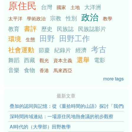
原住民
台灣
大洋洲
國家
土地
政治
宗教
性別
太平洋
學術政治
教學
書評
教育
歷史
民族誌
民族誌影片
田野
田野工作
環境
生態
考古
社會運動
節慶
紀錄片
經濟
選舉
舞蹈
西藏
電影
觀光
資本主義
音樂
食物
香港
馬來西亞
more tags
最新文章
疊加的認同與記憶：從《重拾時間的山語》探討「我們的」立場性(po
深時間跨域連結：一場原住民地熱會議的初步觀察
AI時代的（大學部）田野教學