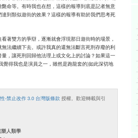
槍斃命等。有時我也在想，這樣的報導到底是記者無意
們達到類似遊街的效果？這樣的報導有助於我們思考死
往看著雙方的爭辯，逐漸就會浮現那日遊街時的場景，
就無法繼續下去。或許我真的還無法斷言死刑存廢的利
考量，讓死刑回歸他法理上或文化上的討論？如果這一
我覺得我也是演員之一，雖然是跑龍套的)如此深切地
性-禁止改作 3.0 台灣版條款
授權。歡迎轉載與引
芭樂人類學