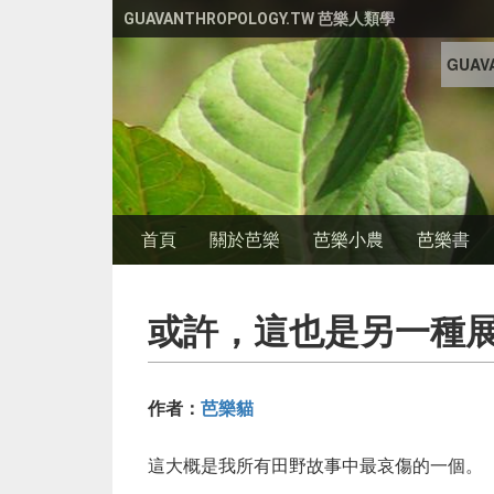
移至主內容
GUAVANTHROPOLOGY.TW 芭樂人類學
GUAVA
首頁
關於芭樂
芭樂小農
芭樂書
或許，這也是另一種
作者：
芭樂貓
這大概是我所有田野故事中最哀傷的一個。