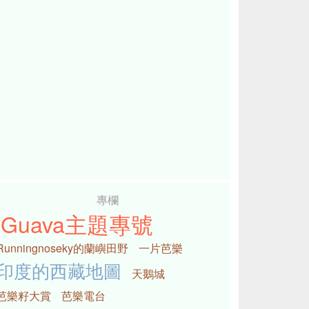
專欄
iGuava主題專號
Runningnoseky的蘭嶼田野
一片芭樂
印度的西藏地圖
天鵝城
芭樂籽大賞
芭樂電台