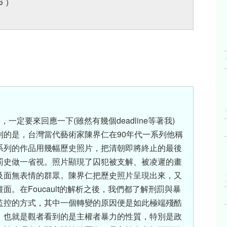
86 ）
一定要來回應一下(雖然有幾個deadline等著我)
到的是，台灣當代藝術家陳界仁在90年代一系列他稱
系列的作品用幾幅歷史照片，把清朝即將終止的最後
罰史做一省視。照片顯現了囚犯被支解、被凌遲的畫
及面無表情的群眾。陳界仁把歷史照片呈現出來，又
。在Foucault的解析之後，我們都了解刑罰與暴
監控的方式，其中一個轉變的原因便是如此極端殘酷
，也就是觀者看到的是主權者暴力的性質，特別是政