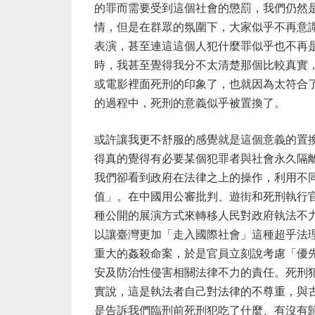
的罪而需要受到這個社會的懲罰，我們仍然
情，但是在群眾的氛圍下，大家似乎不再意
表演，甚至連這這個人犯什麼罪似乎也不再
時，我甚至覺得我分不太清楚那個比較真實
或電影裡面死刑的印象了，也就因為太符合
的過程中，死刑的意義似乎被置換了。
或許讓我更不舒服的感覺就是這個意義的置
得真的覺得有必要某個犯罪者與社會永久隔
我們卻看到政府在法律之上的操作，利用不
值」。在中國用公審批判、遊街和死刑執行
種公開的展演方式來轉移人民對政府執法不
以讓臺灣更加「走入國際社會」這種超乎法
重大的姦殺命案，於是官員立刻說考慮「優
安及防治性侵害相關法律不力的責任。死刑
實說，這是執法者自己對法律的不尊重，與
是告訴我們臨刑前死刑犯吃了什麼、有沒有歸