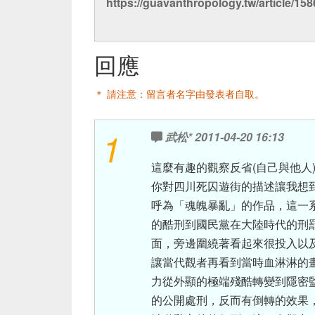
https://guavanthropology.tw/article/15
回應
＊ 請注意：留言者名字由發表者自取。
1
武松*
2011-04-20 16:13
這麼有趣的觀察反省(自己與他人)，
你對四川死囚遊街的描述讓我想
呼為「魂魄暴亂」的作品，這一
的酷刑到國民黨在大陸時代的刑
面，旁邊圍繞著看起來很投入以
讓當代觀者再看到當時血淋淋的畫面
力從外顯的極端殘酷轉變到隱密
的公開處刑，反而有倒轉的效果