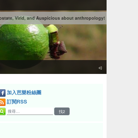
state, Virid, and Auspicious about anthropology!
加入芭樂粉絲團
訂閱RSS