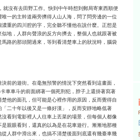
理，就沒有去田野工作。快到中午時想到郵局寄東西順便
裡唯一的主幹道兩旁擠得人山人海，問了問旁邊的一位
個濃重的四川腔的字，完全聽不懂他在說什麼。正想是
來似地，人群向聲浪的反方向擠去，整個人也就跟著被
從馬路的那頭開過來，等到看清楚車上的狀況時，腦袋
槍決前的遊街。在毫無預警的情況下突然看到這畫面，
小卡車車斗的前面綁著一個死刑犯，脖子上還掛著寫著
清楚他的面孔，但可能是心裡作用的原因，反而覺得自
的「二十年以後又是一條好漢」，反而安靜地略低著
然沒看到電影裡人人往車上丟菜的場景，但每個人都像
不是親眼看到，還真的以為是在花車遊行。漸漸地那種
地從人群中滑出來，也搞不清楚後面到底還有幾臺車幾