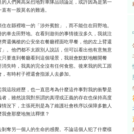
良的人們興高采烈地對車隊品頭論足，或許因為是第一
一直有一股莫名的難過。
須住在縣裡唯一的「涉外賓館」，而不能住在田野地。
時的車去田野地。在看到遊街的事情後沒多久，我就注
整齊還佩槍的公安坐在餐廳裡面吃早餐，他的左上臂還
官」。他們都不太跟別人說話，但可以看出他有意無意
次只要進到餐廳看到這個場景，我就會默默地離開餐
要消失時，我真的完全沒有任何食慾。後來我的民工跟
會，有時村子裡還會指派人去參加。
起我這段經歷，也一直思考為什麼這件事對我的衝擊是
義者，雖然說我對所謂的真理或正義的存在也保持高度
據情況下，主張死刑是為了維護社會秩序以保障多數人
麼我會那麼地無法釋懷？
去剝奪另一個人的生命的感覺。不論這個人犯了什麼樣