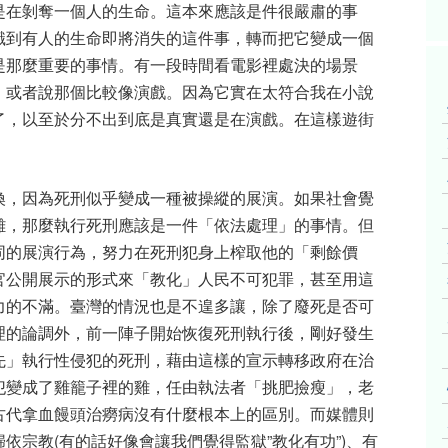
是在剝奪一個人的生命。這本來應該是件很嚴肅的事
識到有人的生命即將消失的這件事，轉而把它變成一個
是那麼重要的事情。有一段時間看電影裡處決的場景
，或者說那個比較像演戲。因為它實在太符合我在小說
了，以至於分不出到底是真實還是在演戲。在這樣遊街
換，因為死刑似乎變成一種被操縱的展演。如果社會覺
離，那麼執行死刑應該是一件「依法處理」的事情。但
同的展演行為，努力在死刑犯身上榨取他的「剩餘價
官公開展示的形式來「教化」人民不可犯罪，甚至用這
力的不滿。臺灣的情況也是不遑多讓，除了廢死是否可
理的論調外，前一陣子開始恢復死刑執行後，剛好發生
先」執行性侵犯的死刑，藉由這樣的宣示轉移政府在治
犯變成了雞籠子裡的雞，任由執法者「挑肥撿瘦」，老
古代拿血饅頭治癆病沒有什麼根本上的區別。而媒體則
依宗教(有的話好像會讓我們覺得監獄”教化有功”)、有