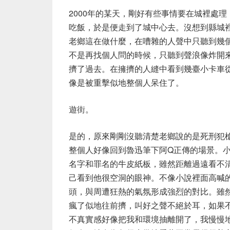
2000年的某天，剛好有些事情要在城裡處
吃飯，於是便走到了城中心去。沒想到縣城
老鄉這在做什麼，在嘈雜的人聲中只聽到幾
不是再找個人問的時候，只聽到聲浪像炸開
擠了過去。在擁擠的人縫中看到幾臺小卡車
像是被重擊似地整個人呆住了。
遊街。
是的，原來剛剛沒聽清楚老鄉說的是死刑犯
整個人好像回到魯迅筆下阿Q正傳的場景。
名字和罪名的牛皮紙板，雖然距離過遠看不
己看到他很空洞的眼神。不像小說裡面高喊
頭，與周遭狂熱的氣氛形成強烈的對比。雖
瘋了似地往前擠，叫好之聲不絕於耳，如果
不真實感好像把我和環境抽離開了，我慢慢