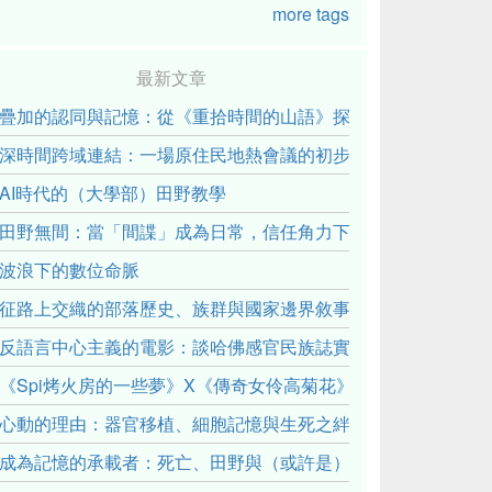
more tags
最新文章
疊加的認同與記憶：從《重拾時間的山語》探討「我們的」立場性(posit
深時間跨域連結：一場原住民地熱會議的初步觀察
AI時代的（大學部）田野教學
田野無間：當「間諜」成為日常，信任角力下的情感伏流
波浪下的數位命脈
征路上交織的部落歷史、族群與國家邊界敘事： 《路有多長》
反語言中心主義的電影：談哈佛感官民族誌實驗室
《Spi烤火房的一些夢》X《傳奇女伶高菊花》： 透過紀錄片
心動的理由：器官移植、細胞記憶與生死之絆
成為記憶的承載者：死亡、田野與（或許是）人類學的成年禮