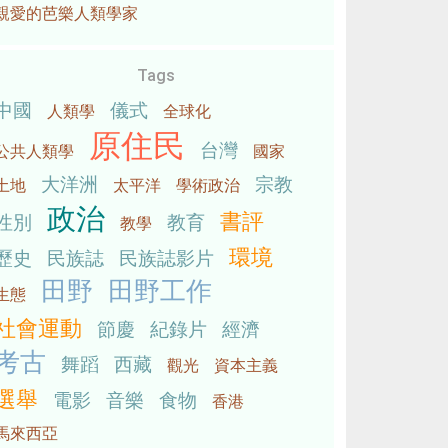
親愛的芭樂人類學家
Tags
中國
儀式
人類學
全球化
原住民
台灣
公共人類學
國家
大洋洲
宗教
土地
太平洋
學術政治
政治
書評
性別
教育
教學
環境
歷史
民族誌
民族誌影片
田野
田野工作
生態
社會運動
節慶
紀錄片
經濟
考古
舞蹈
西藏
觀光
資本主義
選舉
電影
音樂
食物
香港
馬來西亞