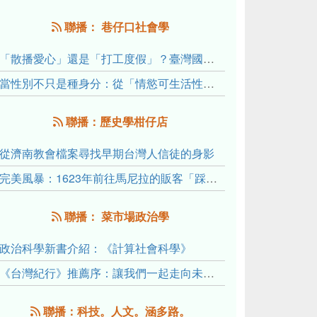
聯播： 巷仔口社會學
「散播愛心」還是「打工度假」？臺灣國內與跨國捐卵的利他修辭、金錢動機與身體代價
當性別不只是種身分：從「情慾可生活性」理解跨性別者的身體、慾望與認同探索
聯播：歷史學柑仔店
從濟南教會檔案尋找早期台灣人信徒的身影
完美風暴：1623年前往馬尼拉的販客「踩線團」怎麼會困死於澎湖?
聯播： 菜市場政治學
政治科學新書介紹：《計算社會科學》
《台灣紀行》推薦序：讓我們一起走向未來文明的備忘錄
聯播：科技。人文。涵多路。