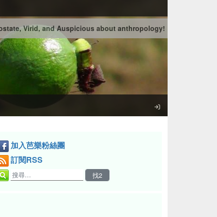
state, Virid, and Auspicious about anthropology!
加入芭樂粉絲團
訂閱RSS