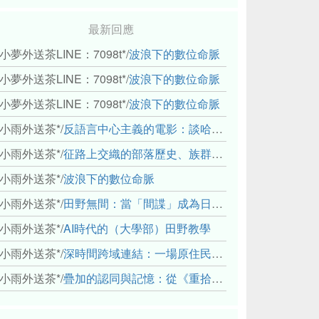
最新回應
小夢外送茶LINE：7098t*
/
波浪下的數位命脈
小夢外送茶LINE：7098t*
/
波浪下的數位命脈
小夢外送茶LINE：7098t*
/
波浪下的數位命脈
小雨外送茶*
/
反語言中心主義的電影：談哈佛感官民族誌實驗室
小雨外送茶*
/
征路上交織的部落歷史、族群與國家邊界敘事： 《路有多長》、《高砂的翅膀》、《檔案／李光輝》
小雨外送茶*
/
波浪下的數位命脈
小雨外送茶*
/
田野無間：當「間諜」成為日常，信任角力下的情感伏流
小雨外送茶*
/
AI時代的（大學部）田野教學
小雨外送茶*
/
深時間跨域連結：一場原住民地熱會議的初步觀察
小雨外送茶*
/
疊加的認同與記憶：從《重拾時間的山語》探討「我們的」立場性(positionality)