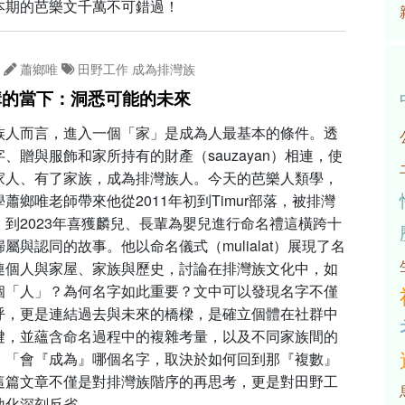
本期的芭樂文千萬不可錯過！
蕭鄉唯
田野工作
成為排灣族
構的當下：洞悉可能的未來
族人而言，進入一個「家」是成為人最基本的條件。透
、贈與服飾和家所持有的財產（sauzayan）相連，使
家人、有了家族，成為排灣族人。今天的芭樂人類學，
蕭鄉唯老師帶來他從2011年初到Timur部落，被排灣
，到2023年喜獲麟兒、長輩為嬰兒進行命名禮這橫跨十
屬與認同的故事。他以命名儀式（mulialat）展現了名
連個人與家屋、家族與歷史，討論在排灣族文化中，如
個「人」？為何名字如此重要？文中可以發現名字不僅
呼，更是連結過去與未來的橋樑，是確立個體在社群中
鍵，並蘊含命名過程中的複雜考量，以及不同家族間的
。「會『成為』哪個名字，取決於如何回到那『複數』
這篇文章不僅是對排灣族階序的再思考，更是對田野工
地化深刻反省。