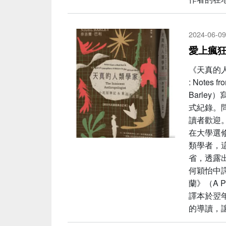
2024-06-09
愛上瘋狂
《天真的人類
: Notes
Barle
式紀錄。
讀者歡迎
在大學選
類學者，
省，透露出
何穎怡中
蘭》（A Plag
譯本於翌
的導讀，