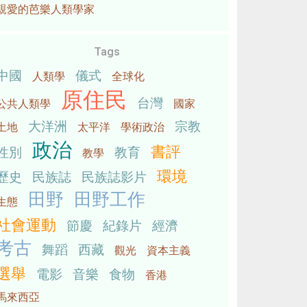
親愛的芭樂人類學家
Tags
中國
儀式
人類學
全球化
原住民
台灣
公共人類學
國家
大洋洲
宗教
土地
太平洋
學術政治
政治
書評
性別
教育
教學
環境
歷史
民族誌
民族誌影片
田野
田野工作
生態
社會運動
節慶
紀錄片
經濟
考古
舞蹈
西藏
觀光
資本主義
選舉
電影
音樂
食物
香港
馬來西亞