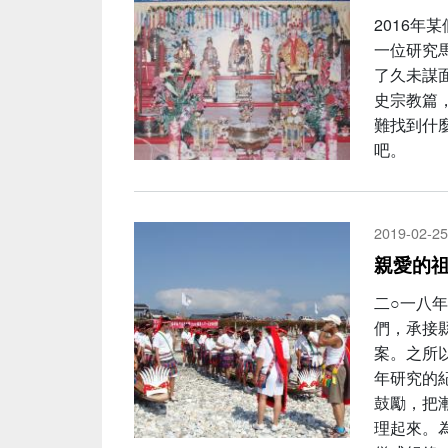
2016
一位研究
了久未謀
史宗教篇
難找到什
吧。
2019-02-25
親愛的
二○一八
們，承接
案。之所
年研究的
鼓勵，把
理起來。