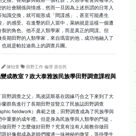
密的社會關係與情感，然而一旦因為上述所謂的日常入
等知識交換，就可能形成「間諜感」，甚至可能產生
裂」的感受。在進擊的巨人當中，萊納就是這樣一個遭
分裂的角色。他不是人類學家，而是真正的間諜。但
做長期田野的人類學家，來自瑪雷的他，成功地融入了
，也就是帕拉迪島上的調查兵團。
陳怡萱
田野工作
倫理
原住民
地變成教室？政大泰雅族民族學田野調查課程與
「田野調查之父」馬凌諾斯基在因緣巧合之下來到了大
步蘭群島進行了長期田野並豎立了民族誌田野調查
graphic fieldwork）典範之後，田野調查成為了民族學與
門中重要的成年禮。但是身為民族學與人類學的門徒，
始做田野？怎麼做好田野？究竟有沒有人能教你做田
問題好像都成為老師們嘴邊一抹神秘的微笑，等待學生