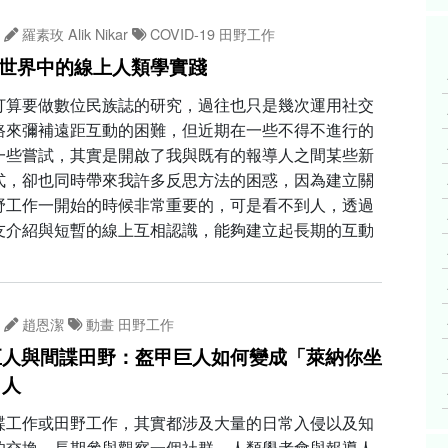
羅素玫 Alik Nikar
COVID-19
田野工作
d19世界中的線上人類學實踐
打算要做數位民族誌的研究，過往也只是幾次運用社交
路來彌補遠距互動的困難，但近期在一些不得不進行的
一些嘗試，其實是開啟了我與既有的報導人之間某些新
式，卻也同時帶來我許多反思方法的困惑，因為建立關
野工作一開始的時候非常重要的，可是看不到人，透過
友介紹與短暫的線上互相認識，能夠建立起長期的互動
趙恩潔
動畫
田野工作
巨人與間諜田野：盔甲巨人如何變成「萊納你坐
男人
諜工作或田野工作，其實都涉及大量的日常入侵以及知
的交換。長期參與觀察一個社群，人類學者會與報導人