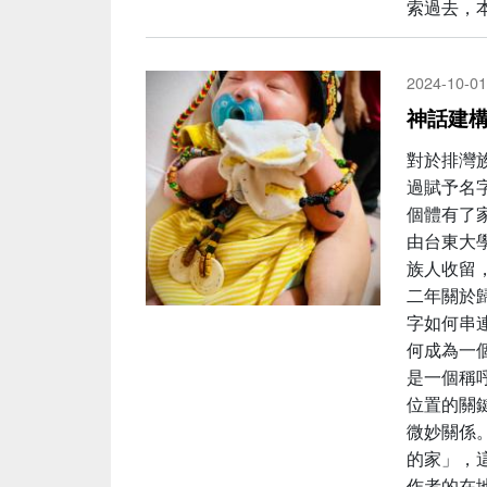
索過去，
2024-10-01
神話建
對於排灣
過賦予名字
個體有了
由台東大學
族人收留
二年關於歸
字如何串
何成為一
是一個稱
位置的關
微妙關係
的家」，
作者的在