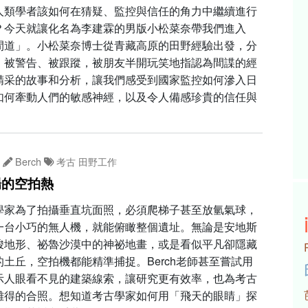
人類學者該如何在猜疑、監控與信任的角力中繼續進行
？今天就讓化名為李建霖的男版小松菜奈帶我們進入
間道」。小松菜奈博士從青藏高原的田野經驗出發，分
、被警告、被跟蹤，被朋友半開玩笑地指認為間諜的經
精采的故事和分析，讓我們感受到國家監控如何滲入日
如何牽動人們的敏感神經，以及令人備感珍貴的信任與
。
Berch
考古
田野工作
場的空拍熱
學家為了拍攝垂直坑面照，必須爬梯子甚至放氫氣球，
一台小巧的無人機，就能俯瞰整個遺址。無論是安地斯
峻地形、祕魯沙漠中的神祕地畫，或是看似平凡卻隱藏
土丘，空拍機都能精準捕捉。Berch老師甚至嘗試用
示人眼看不見的建築線索，讓研究更有效率，也為考古
難得的合照。想知道考古學家如何用「飛天的眼睛」探