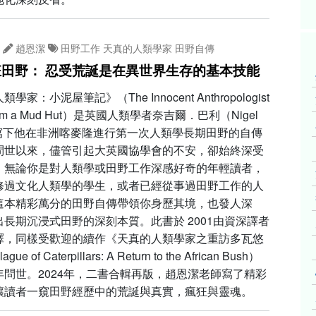
趙恩潔
田野工作
天真的人類學家
田野自傳
田野： 忍受荒誕是在異世界生存的基本技能
學家：小泥屋筆記》（The Innocent Anthropologist
 from a Mud Hut）是英國人類學者奈吉爾．巴利（Nigel
y）寫下他在非洲喀麥隆進行第一次人類學長期田野的自傳
問世以來，儘管引起大英國協學會的不安，卻始終深受
。無論你是對人類學或田野工作深感好奇的年輕讀者，
修過文化人類學的學生，或者已經從事過田野工作的人
這本精彩萬分的田野自傳帶領你身歷其境，也發人深
長期沉浸式田野的深刻本質。此書於 2001由資深譯者
譯，同樣受歡迎的續作《天真的人類學家之重訪多瓦悠
ue of Caterpillars: A Return to the African Bush）
年問世。2024年，二書合輯再版，趙恩潔老師寫了精彩
讓讀者一窺田野經歷中的荒誕與真實，瘋狂與靈魂。