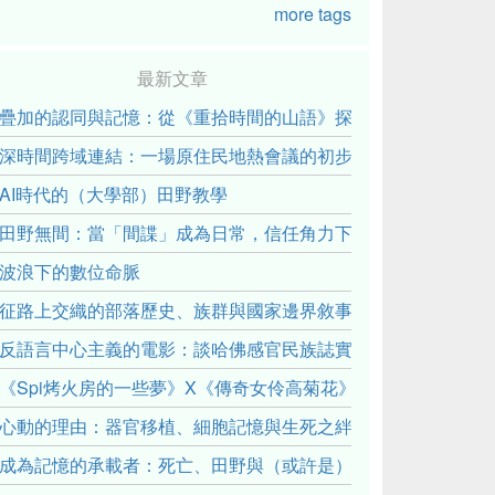
more tags
最新文章
疊加的認同與記憶：從《重拾時間的山語》探討「我們的」立場性(posit
深時間跨域連結：一場原住民地熱會議的初步觀察
AI時代的（大學部）田野教學
田野無間：當「間諜」成為日常，信任角力下的情感伏流
波浪下的數位命脈
征路上交織的部落歷史、族群與國家邊界敘事： 《路有多長》
反語言中心主義的電影：談哈佛感官民族誌實驗室
《Spi烤火房的一些夢》X《傳奇女伶高菊花》： 透過紀錄片
心動的理由：器官移植、細胞記憶與生死之絆
成為記憶的承載者：死亡、田野與（或許是）人類學的成年禮