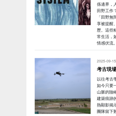
係邊界，
田野工作
「田野無
享被提醒
歷。這些
常生活，
情感伏流
2025-09-15
考古現
以往考古
如今只要
山脈的險
建築痕跡的
熱顯影揭
團隊留下