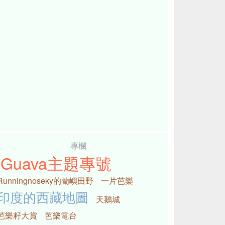
專欄
iGuava主題專號
Runningnoseky的蘭嶼田野
一片芭樂
印度的西藏地圖
天鵝城
芭樂籽大賞
芭樂電台