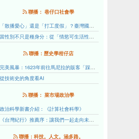
聯播： 巷仔口社會學
「散播愛心」還是「打工度假」？臺灣國內與跨國捐卵的利他修辭、金錢動機與身體代價
當性別不只是種身分：從「情慾可生活性」理解跨性別者的身體、慾望與認同探索
聯播：歷史學柑仔店
完美風暴：1623年前往馬尼拉的販客「踩線團」怎麼會困死於澎湖?
從技術史的角度看AI
聯播： 菜市場政治學
政治科學新書介紹：《計算社會科學》
《台灣紀行》推薦序：讓我們一起走向未來文明的備忘錄
聯播：科技。人文。涵多路。