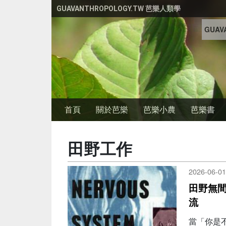
移至主內容
GUAVANTHROPOLOGY.TW 芭樂人類學
GUAVA
首頁
關於芭樂
芭樂小農
芭樂書
田野工作
2026-06-01
田野無
流
當「你是