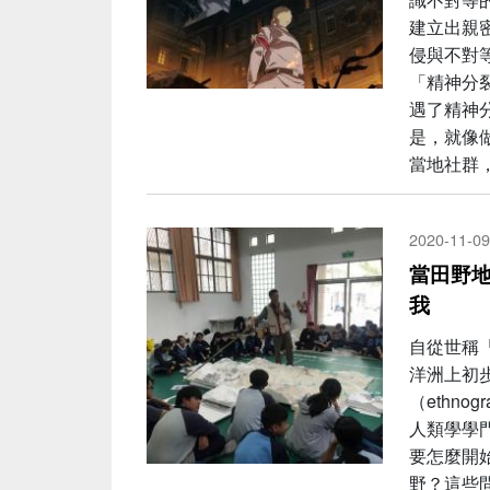
建立出親
侵與不對
「精神分
遇了精神
是，就像
當地社群
2020-11-09
當田野
我
自從世稱
洋洲上初
（ethno
人類學學
要怎麼開
野？這些