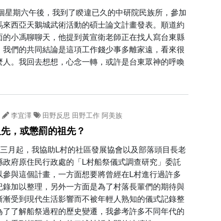
年某個星期六午後，我到了睽違已久的中研院民族所，參加
馬來西亞天鵝城武術活動的碩士論文計畫發表。順道約
面的小馮聊聊天，他提到黃宣衛老師正在找人寫台東縣
，我們的共同結論是這項工作錢少事多離家遠，看來很
麼人。我回去想想，心念一轉，或許是台東眾神的呼喚
李宜澤
田野反思
田野工作
阿美族
祖先，或懲罰的祖先？
年三月起，我協助L村的社區發展協會以及部落頭目長老
縣政府原住民行政處的「L村船祭儀式調查研究」委託
以參與這個計畫，一方面想要將曾經在L村進行過許多
紀錄加以整理，另外一方面是為了村落長輩們的期待與
漸漸受到現代生活影響而不被年輕人熟知的儀式記錄整
為了了解船祭過程的歷史變遷，我參考許多不同年代的