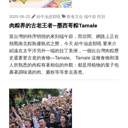
2020-06-22
給牛油皮耶吼
飲食文化
端午節
性別
肉粽界的古老王者—墨西哥粽Tamale
當台灣的時序悄悄的來到端午節，而坊間、網路上正在
熱戰南北粽孰優孰劣之際，今天 給牛油皮耶吼 要來介
紹遠在太平洋另外一端的拉丁美洲，一個比台灣肉粽歷
史還要更古老的食物—Tamale。 Tamale 這種食物和漢
人所熟悉的肉粽有著相似的外觀：都是用植物的葉子包
裹著調味過的肉、澱粉等等拿去蒸煮。