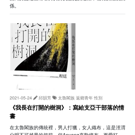
係。
2021-05-24
邱韻芳
太魯閣族
返鄉青年
性別
《我長在打開的樹洞》：寫給支亞干部落的情
書
在太魯閣族的傳統裡，男人打獵，女人織布，這是涇渭
分明不可越界的規範。但Apyang喜歡織布，更愛打