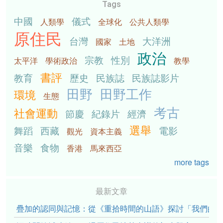
Tags
中國
儀式
人類學
全球化
公共人類學
原住民
台灣
大洋洲
國家
土地
政治
宗教
性別
太平洋
學術政治
教學
書評
教育
歷史
民族誌
民族誌影片
田野
田野工作
環境
生態
考古
社會運動
節慶
紀錄片
經濟
選舉
舞蹈
西藏
電影
觀光
資本主義
音樂
食物
香港
馬來西亞
more tags
最新文章
疊加的認同與記憶：從《重拾時間的山語》探討「我們的」立場性(po