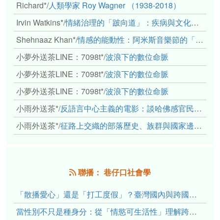
Richard*
/
人類學家 Roy Wagner （1938-2018）
Irvin Watkins*
/
情緒治理的「跛向道」：疾病與文化象徵的轉變舉例
Shehnaaz Khan*
/
情感的能動性：阿米斯音樂節的「對話觀察」
小夢外送茶LINE：7098t*
/
波浪下的數位命脈
小夢外送茶LINE：7098t*
/
波浪下的數位命脈
小夢外送茶LINE：7098t*
/
波浪下的數位命脈
小雨外送茶*
/
反語言中心主義的電影：談哈佛感官民族誌實驗室
小雨外送茶*
/
征路上交織的部落歷史、族群與國家邊界敘事： 《路有多長》、《高砂的翅膀》、《檔案／李光輝》
聯播： 巷仔口社會學
「散播愛心」還是「打工度假」？臺灣國內與跨國捐卵的利他修辭、金錢動機與身體代價
當性別不只是種身分：從「情慾可生活性」理解跨性別者的身體、慾望與認同探索