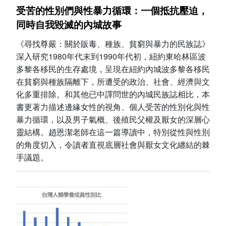
受苦的性別們與性暴力循環：一個抵抗壓迫，
同時自我毀滅的內城故事
《尋找尊嚴：關於販毒、種族、貧窮與暴力的民族誌》
深入研究1980年代末到1990年代初，紐約東哈林區波
多黎各移民的生存處境，呈現在紐約內城波多黎各移民
在貧窮與種族隔離下，所遭受的政治、社會、經濟與文
化多重排除。和其他已中譯問世的內城民族誌相比，本
書更著力描述邊緣女性的視角、個人受苦的性別化與性
暴力循環，以及男子氣概、後殖民父權及厭女的深層心
靈結構。趙恩潔老師在這一篇導讀中，特別從性與性別
的角度切入，令讀者直視底層社會與厭女文化纏結的棘
手議題。