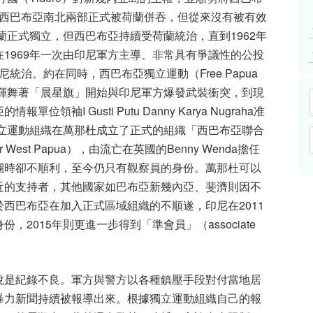
後，西巴布亞南北兩部正式被荷蘭併吞，但從來沒有被有效
蘭正式獨立，但西巴布亞持續受荷蘭統治，直到1962年
1969年一次由印尼軍方主導、非常具有爭議性的公投
尼統治。約在同時，西巴布亞獨立運動（Free Papua
Merdeka）也揮舞著「晨星旗」開始與印尼軍方爆發武裝衝突，到現
I Gusti Putu Danny Karya Nugraha准
獨立運動組織在萬那杜成立了正式的組織「西巴布亞聯合
t for West Papua），由流亡在英國的Benny Wenda擔任
團時卻不順利，至今仍只有觀察員的身份。萬那杜可以
近的支持者，其他國家如巴布亞新幾內亞、斐濟則因不
西巴布亞在加入正式區域組織的不順遂，印尼在2011
2015年則更進一步得到「準會員」（associate
說是紀錄不良。軍方與警方以各種鎮壓手段對付當地居
暴力新聞持續被報導出來。根據獨立運動組織自己的報