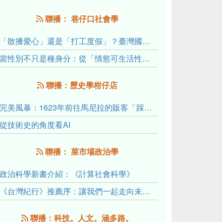
聯播： 巷仔口社會學
「散播愛心」還是「打工度假」？臺灣國內與跨國捐卵的利他修辭、金錢動機與身體代價
當性別不只是種身分：從「情慾可生活性」理解跨性別者的身體、慾望與認同探索
聯播：歷史學柑仔店
完美風暴：1623年前往馬尼拉的販客「踩線團」怎麼會困死於澎湖?
從技術史的角度看AI
聯播： 菜市場政治學
政治科學新書介紹：《計算社會科學》
《台灣紀行》推薦序：讓我們一起走向未來文明的備忘錄
聯播：科技。人文。涵多路。