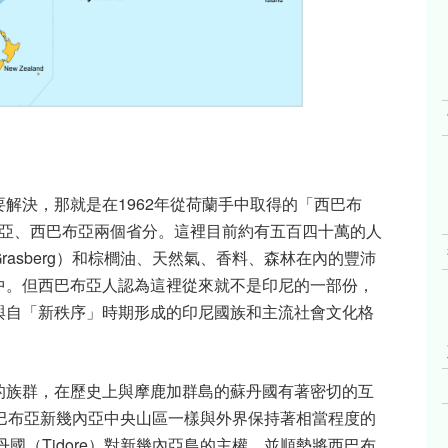
解決，那就是在1962年從荷蘭手中取得的「西巴布
巴布亞、西巴布亞兩個省分。這裡目前約有五百四十萬的人
asberg）和棕櫚油、天然氣、香料、森林在內的豐沛
中。但西巴布亞人認為這裡從來就不是印尼的一部份，
與自「新秩序」時期形成的印尼國族和主流社會文化格
k的族群，在歷史上與摩鹿加群島的蘇丹國有著密切的互
與巴布亞新幾內亞中央山區一樣與外界保持著相當程度的
丹國（Tidore）對新幾內亞島的主權，並順勢將西巴布