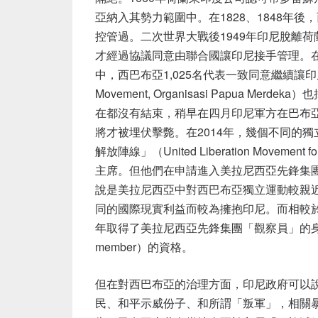
亞納入其勢力範圍中。在1828、1848年
控管過。二次世界大戰後1949年印尼脫離荷
才經過協議同意由聯合國讓印尼接手管理。在
中，西巴布亞1,025名代表一致同意繼續讓印
Movement, Organisasi Papua 
在都沒有結束，稍早在四月印尼軍方在巴布亞的情報單位領袖
將才被埋伏擊斃。在2014年，幾個不同的
解放陣線」（United Liberation Movemen
主席。但他們在申請進入美拉尼西亞先鋒集
說是美拉尼西亞中對西巴布亞獨立運動較親
同的國際現實利益而較為擁抱印尼。而相較於
年取得了美拉尼西亞先鋒集團「觀察員」的身份，
member）的資格。
但在對西巴布亞的治理方面，印尼政府可以
民、和平示威份子、和所謂「叛軍」，相關