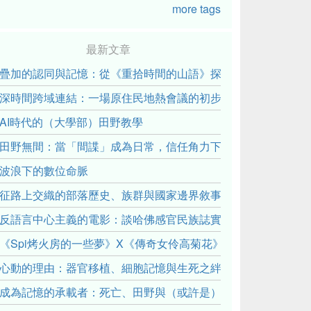
more tags
最新文章
疊加的認同與記憶：從《重拾時間的山語》探討「我們的」立場性(posit
深時間跨域連結：一場原住民地熱會議的初步觀察
AI時代的（大學部）田野教學
田野無間：當「間諜」成為日常，信任角力下的情感伏流
波浪下的數位命脈
征路上交織的部落歷史、族群與國家邊界敘事： 《路有多長》
反語言中心主義的電影：談哈佛感官民族誌實驗室
《Spi烤火房的一些夢》X《傳奇女伶高菊花》： 透過紀錄片
心動的理由：器官移植、細胞記憶與生死之絆
成為記憶的承載者：死亡、田野與（或許是）人類學的成年禮