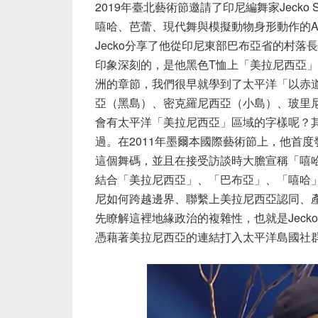
2019年臺北藝術節邀請了印尼編舞家Jecko
嘻哈、芭蕾、現代舞與模擬動物身形動作的Ani
Jecko分享了他從印尼東部巴布亞省的村
印象深刻的，是他黑色T恤上「美拉尼西亞」（
洲的章節，我們很早就學到了太平洋「以赤道
亞（黑島）、密克羅尼西亞（小島）、玻里
會有太平洋「美拉尼西亞」區域的字樣呢？其
過。在2011年墨爾本國際藝術節上，他首度發表了《
這個舞碼，並且在接受訪談時大膽宣稱「嘻
結合「美拉尼西亞」、「巴布亞」、「嘻哈
尼如何跨越邊界、聯繫上美拉尼西亞認同、
先瞭解這裡地緣政治的複雜性，也就是Jec
憑藉著美拉尼西亞的連結打入太平洋島國社