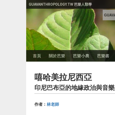
移至主內容
GUAVANTHROPOLOGY.TW 芭樂人類學
GUAVA
首頁
關於芭樂
芭樂小農
芭樂書
嘻哈美拉尼西亞
印尼巴布亞的地緣政治與音樂
作者：
林老師