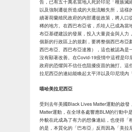
告，已有五十萬名當地人死於印尼「種族滅
以及強制遷徙所造成的大批流離失所，這樣
續著荷蘭殖民政府的內部遷徙政策，將人口
稀的地方。在西巴布亞省，爪哇人已成為當地的多
布亞基礎建設的發展，投入大量資金與人力
個新的行政區上的規劃，要將整個西巴布亞
西巴布亞、西巴布亞達雅），這也被認為是
沒有顯著改善。在Covid-19疫情中這裡
政府的恐懼與不信任也阻擾疫苗的施打。這
拉尼西亞的連結能喚起太平洋以及印尼境內
嘻哈美拉尼西亞
受到去年美國Black Lives Matter運動的
Matter運動，在全球各處響應BLM的行
外貌在此成為了有力的想像連結，也使得「
的是，本質化的「巴布亞」反而因為「美拉