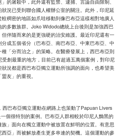
絕」的屠殺中，此外還有監禁、逮捕、言論自由限制、
的狀況已受到聯合國人權辦公室的關注。此外，印尼延
從較稠密的地區如爪哇移動到像巴布亞這樣相對地廣人
數族群。Joko Widodo總統上台後則是加強西巴
，但伴隨而來的是更強硬的治安維護。最近印尼還有一
劃分成五個省分（巴布亞、南巴布亞、中東巴布亞、中
一種「分而治之」的策略。在醫療發展上，西巴布亞則
是印尼受創最重的地方，目前已有超過五萬個案例，對印尼
些狀況都是西巴布亞獨立運動所強調的面向，也希望美
「盟友」的重視。
啟發，西巴布亞獨立運動在網路上也策動了Papuan Livers
動中是一個很特別的案例。巴布亞人群相較於印尼人黝黑的
種族」面向在獨立運動中被放置在鮮明的位置。有意思
尼西亞」而被解放產生更多串連的契機。這個運動的參