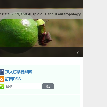
state, Virid, and Auspicious about anthropology!
加入芭樂粉絲團
訂閱RSS