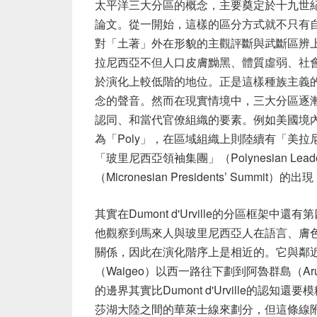
太平洋三大分區的概念，主要奠定於十九世紀法國航海家J
論文。從一開始，這樣的區分方式就不只有
對「土著」外在形貌的主觀評斷與武斷區辨
拉尼西亞不但人口皮膚黝黑、體質虛弱、社
於演化上較低階的地位。正是這樣種族主義
念的聲音。然而在現實情境中，三大分區逐
認同、和當代官僚組織的要素。例如美國境
為「Poly」，在區域組織上則陸續有「美拉尼西亞先鋒
「玻里尼西亞領袖集團」（Polynesian Le
（Micronesian Presidents’ Summ
其實在Dumont d'Urville的分區框
他觀察到馬來人與玻里尼西亞人在語言、膚
關係，因此在演化階序上是相近的。它與鄰
（Waigeo）以西一路往下劃到阿魯群島（
的邊界其實比Dumont d'Urville的
莎湖大陸之間的華萊士線來劃分，但這條線