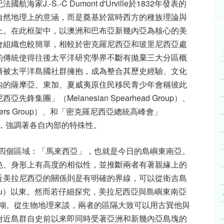
.-S.-C Dumont d'Urville於1832年發表的
自然地理上的意涵，而是奠基於當時西方的種族理論與
上。在此框架中，以澳洲和巴布亞新幾內亞為核心的美
會組織也較簡單，相較於密克羅尼西亞和玻里尼西亞處
的傳統使得往後太平洋研究學界不斷有拋棄三大分區概
漸被太平洋島國社群擁抱，成為整合其歷史經驗、文化
內的薩摩亞、東加、夏威夷原住民移民青少年會稱彼此
集團」（Melanesian Spearhead Group）、
aders Group）、和「密克羅尼西亞總統高峰會」
it）的出現，強調著各自內部的特殊性。
架中還有第四個區域：「馬來西亞」，也就是今日的島嶼東南亞。
色、身形上有高度的相似性，並推斷兩者有著親緣上的
近美拉尼西亞的關係則是有明確的界線，可以從衛吉島
Aru）以東。然而若仔細探究，美拉尼西亞與島嶼東南亞
認知還要模糊。從生物地理來談，兩者的區隔大致可以用古巽他與
附近島群自史前以來即同時受著亞洲和新幾內亞島塊的