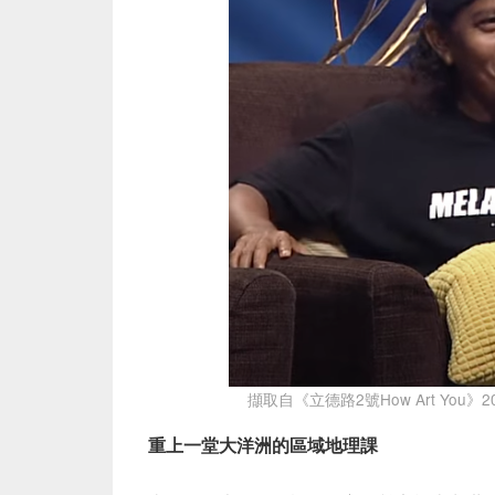
擷取自《立德路2號How Art You》2
重上一堂大洋洲的區域地理課