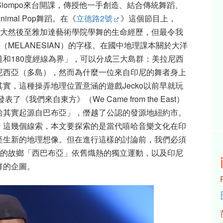
 Siompo來台開課，傳授他一手創造、結合傳統舞蹈、
mal Pop舞蹈。在《
立德路2號
》這個節目上，
落長大然後至雅加達藝術學院學舞的生命經歷，但最令我
MELANESIAN）的字樣。在國中地理課本關於大洋
和180度經線為界」，可以分成三大島群：美拉尼西
尼西亞（多島），然而為什麼一位來自印尼的舞者身上
實，這種操弄地理位置意涵的遊戲Jecko以前早就玩
我們來自東方》（We Came from the East）
哈其實起源自巴布亞」，僭越了公認的發源地紐約市。
」這幾個線索，本文要探索的是當代嘻哈音樂文化在印
產生新的地理想像。但在進行這樣的討論前，我們必須
ko的故鄉「西巴布亞」依舊熾熱的獨立運動，以及印尼
群的企圖。