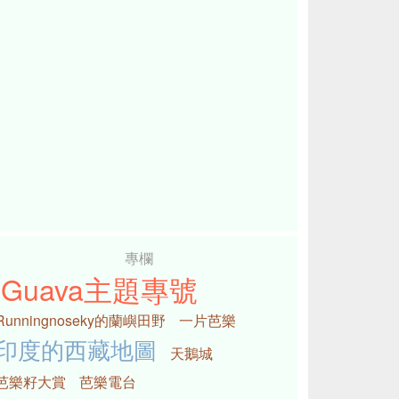
專欄
iGuava主題專號
Runningnoseky的蘭嶼田野
一片芭樂
印度的西藏地圖
天鵝城
芭樂籽大賞
芭樂電台