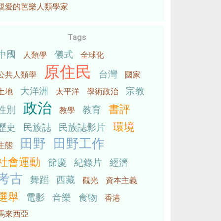
親愛的芭樂人類學家
Tags
中國
儀式
人類學
全球化
原住民
台灣
公共人類學
國家
大洋洲
宗教
土地
太平洋
學術政治
政治
書評
性別
教育
教學
環境
歷史
民族誌
民族誌影片
田野
田野工作
生態
社會運動
節慶
紀錄片
經濟
考古
舞蹈
西藏
觀光
資本主義
選舉
電影
音樂
食物
香港
馬來西亞