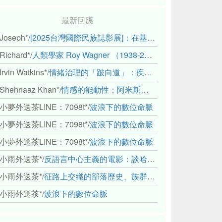
最新回應
Joseph*
/
[2025台灣國際民族誌影展]：在基礎設施的邊緣，聆聽人的呼吸
Richard*
/
人類學家 Roy Wagner （1938-2018）
Irvin Watkins*
/
情緒治理的「跛向道」：疾病與文化象徵的轉變舉例
Shehnaaz Khan*
/
情感的能動性：阿米斯音樂節的「對話觀察」
小夢外送茶LINE：7098t*
/
波浪下的數位命脈
小夢外送茶LINE：7098t*
/
波浪下的數位命脈
小夢外送茶LINE：7098t*
/
波浪下的數位命脈
小雨外送茶*
/
反語言中心主義的電影：談哈佛感官民族誌實驗室
小雨外送茶*
/
征路上交織的部落歷史、族群與國家邊界敘事： 《路有多長》、《高砂的翅膀》、《檔案／李光輝》
小雨外送茶*
/
波浪下的數位命脈