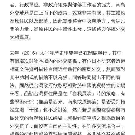
者、行政單位、非政府組織與部落工作者的協力。南島
外交若只是由上而下的政策，效益非常有限，其主體應
為原住民以及部落，因此需要整合中央與地方，含納民
間的力量，從原住民的主體性出發，這條路與傳統外交
大相逕庭。
去年（2016）太平洋歷史學雙年會在關島舉行，其中
有個場次討論區域內的外交關係，有位日本研究者透過
相關文件資料描述台灣近年進行的南島外交，然而我對
其中功利式的描繪不以為然，問答時間提出不同的看
法。固然從台灣政府欲彰顯相對於中國的獨特性的立場
來看，凸顯台灣原住民是在「自我展演」時的策略，有
些學術研究（無論是西來、南來或原鄉論）是否受到預
設立場「干擾」也不乏討論。然而若是實際觀察參與南
島外交的台灣原住民經驗，就很難簡單將之視為政府的
外交棋子，而沒有自己的主動性。在許多交流場合中，
相遇的彼此情感的真摯性無庸置疑，並非外交辭令或展