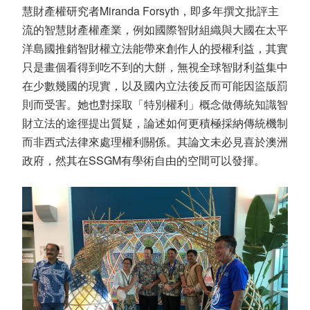
慧財產權研究者Miranda Forsyth，即多年撰文批評主
流的智慧財產權產業，例如國際智財組織與大國在太平
洋島國推銷智財權立法能帶來創作人的授權利益，其實
只是畫個看得到吃不到的大餅，無視全球智財利益集中
在少數幾國的現實，以及國內立法後反而可能因盜版罰
則而受害。她也對採取「特別權利」概念做傳統知識智
財立法的途徑提出質疑，論述如何更積極採納傳統機制
而非西式法律來處理權利關係。其論文未必見喜於澳洲
政府，然其在SSGM有學術自由的空間可以發揮。