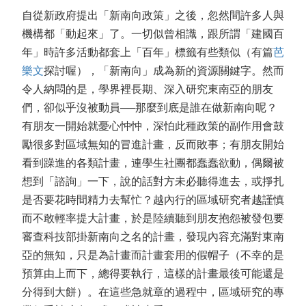
自從新政府提出「新南向政策」之後，忽然間許多人與
機構都「動起來」了。一切似曾相識，跟所謂「建國百
年」時許多活動都套上「百年」標籤有些類似（有篇
芭
樂文
探討喔），「新南向」成為新的資源關鍵字。然而
令人納悶的是，學界裡長期、深入研究東南亞的朋友
們，卻似乎沒被動員──那麼到底是誰在做新南向呢？
有朋友一開始就憂心忡忡，深怕此種政策的副作用會鼓
勵很多對區域無知的冒進計畫，反而敗事；有朋友開始
看到躁進的各類計畫，連學生社團都蠢蠢欲動，偶爾被
想到「諮詢」一下，說的話對方未必聽得進去，或掙扎
是否要花時間精力去幫忙？越內行的區域研究者越謹慎
而不敢輕率提大計畫，於是陸續聽到朋友抱怨被發包要
審查科技部掛新南向之名的計畫，發現內容充滿對東南
亞的無知，只是為計畫而計畫套用的假帽子（不幸的是
預算由上而下，總得要執行，這樣的計畫最後可能還是
分得到大餅）。在這些急就章的過程中，區域研究的專