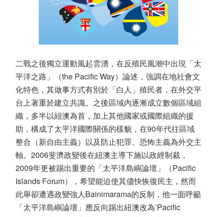
二戰之後獨立運動風起雲湧，在反殖民風潮中出現「太
平洋之路」（the Pacific Way）論述，強調在地社會文
化特色，其做事方式有別於「白人」殖民者，在外交平
台上著重於建立共識。之後區域內逐漸成立數個區域組
織，多半以紐澳為首，加上其他國家或國際組織的援
助，構成了太平洋國際關係的樣貌，在90年代往區域
整合（新自由主義）以及防止犯罪、恐怖主義為外交主
軸。2006斐濟政變後在紐澳主導下施以政經制裁，
2009年更被踢出重要的「太平洋島嶼論壇」（Pacific
Islands Forum），希望能迫使其儘快恢復民主，然而
此舉卻遭遇政變強人Bainimarama的反制，他一面呼籲
「太平洋島嶼論壇」應反向踢出紐澳改為’Pacific