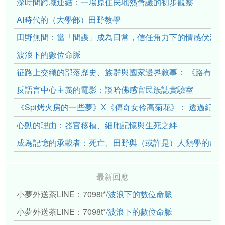
深時間跨域連結：一場原住民地熱會議的初步觀察
AI時代的（大學部）田野教學
田野無間：當「間諜」成為日常，信任角力下的情感伏流
波浪下的數位命脈
征路上交織的部落歷史、族群與國家邊界敘事： 《路有多
反語言中心主義的電影：談哈佛感官民族誌實驗室
《Spi烤火房的一些夢》X《傳奇女伶高菊花》： 透過紀
心動的理由：器官移植、細胞記憶與生死之絆
成為記憶的承載者：死亡、田野與（或許是）人類學的成
最新回應
小夢外送茶LINE：7098t*
/
波浪下的數位命脈
小夢外送茶LINE：7098t*
/
波浪下的數位命脈