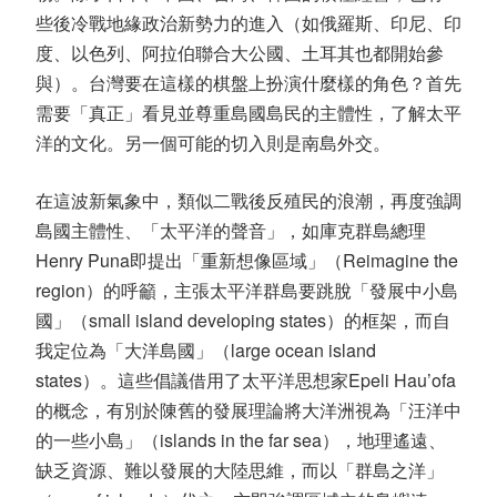
些後冷戰地緣政治新勢力的進入（如俄羅斯、印尼、印
度、以色列、阿拉伯聯合大公國、土耳其也都開始參
與）。台灣要在這樣的棋盤上扮演什麼樣的角色？首先
需要「真正」看見並尊重島國島民的主體性，了解太平
洋的文化。另一個可能的切入則是南島外交。
在這波新氣象中，類似二戰後反殖民的浪潮，再度強調
島國主體性、「太平洋的聲音」，如庫克群島總理
Henry Puna即提出「重新想像區域」（Reimagine the
region）的呼籲，主張太平洋群島要跳脫「發展中小島
國」（small island developing states）的框架，而自
我定位為「大洋島國」（large ocean island
states）。這些倡議借用了太平洋思想家Epeli Hau’ofa
的概念，有別於陳舊的發展理論將大洋洲視為「汪洋中
的一些小島」（islands in the far sea），地理遙遠、
缺乏資源、難以發展的大陸思維，而以「群島之洋」