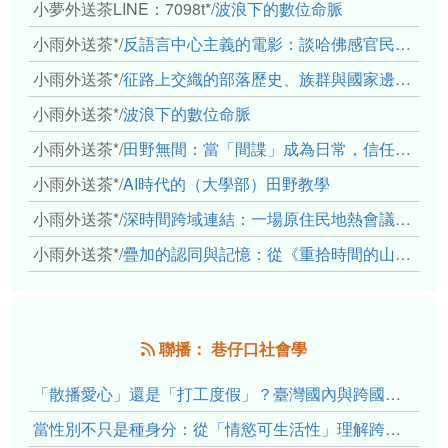
小夢外送茶LINE：7098t*
/
波浪下的數位命脈
小雨外送茶*
/
反語言中心主義的電影：談哈佛感官民族誌實驗室
小雨外送茶*
/
征路上交織的部落歷史、族群與國家邊界敘事： 《路有多長》、《高砂的翅膀》、《檔案／李光輝》
小雨外送茶*
/
波浪下的數位命脈
小雨外送茶*
/
田野無間：當「間諜」成為日常，信任角力下的情感伏流
小雨外送茶*
/
AI時代的（大學部）田野教學
小雨外送茶*
/
深時間跨域連結：一場原住民地熱會議的初步觀察
小雨外送茶*
/
疊加的認同與記憶：從《重拾時間的山語》探討「我們的」立場性(positionality)
聯播： 巷仔口社會學
「散播愛心」還是「打工度假」？臺灣國內與跨國捐卵的利他修辭、金錢動機與身體代價
當性別不只是種身分：從「情慾可生活性」理解跨性別者的身體、慾望與認同探索