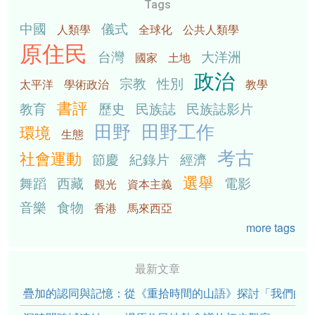
Tags
中國
儀式
人類學
全球化
公共人類學
原住民
台灣
大洋洲
國家
土地
政治
宗教
性別
太平洋
學術政治
教學
書評
教育
歷史
民族誌
民族誌影片
田野
田野工作
環境
生態
考古
社會運動
節慶
紀錄片
經濟
選舉
舞蹈
西藏
電影
觀光
資本主義
音樂
食物
香港
馬來西亞
more tags
最新文章
疊加的認同與記憶：從《重拾時間的山語》探討「我們的」立場性(po