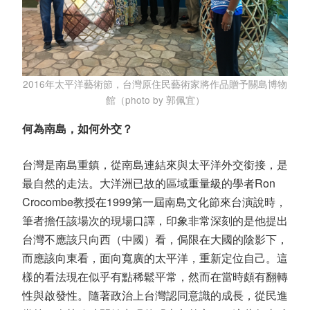
2016年太平洋藝術節，台灣原住民藝術家將作品贈予關島博物
館（photo by 郭佩宜）
何為南島，如何外交？
台灣是南島重鎮，從南島連結來與太平洋外交銜接，是
最自然的走法。大洋洲已故的區域重量級的學者Ron
Crocombe教授在1999第一屆南島文化節來台演說時，
筆者擔任該場次的現場口譯，印象非常深刻的是他提出
台灣不應該只向西（中國）看，侷限在大國的陰影下，
而應該向東看，面向寬廣的太平洋，重新定位自己。這
樣的看法現在似乎有點稀鬆平常，然而在當時頗有翻轉
性與啟發性。隨著政治上台灣認同意識的成長，從民進