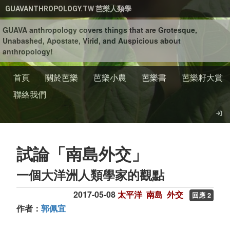
移至主內容
GUAVANTHROPOLOGY.TW 芭樂人類學
GUAVA anthropology covers things that are Grotesque,
Unabashed, Apostate, Virid, and Auspicious about
anthropology!
首頁
關於芭樂
芭樂小農
芭樂書
芭樂籽大賞
聯絡我們
試論「南島外交」
一個大洋洲人類學家的觀點
2017-05-08
太平洋
南島
外交
回應 2
作者：
郭佩宜