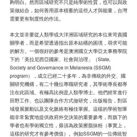
夠明白。然而區域研究不只是純學術性質，也可以與政
策做結合，如何善用原本積蓄的這些人才與能量，台灣
需要更有制度性的作法。
本文並非要從人類學或大洋洲區域研究的本位來苛責國
關學者，而是希望透過指出原本結構的困境，尋求可能
的解方。一個很好的參考是澳洲國立大學亞太事務學院
下的「美拉尼西亞國家、社會與治理」（State,
Society and Governance in Melanesia (SSGM)
program），成立已經二十多年，為非傳統的外交、國
關研究機構，有二十幾位專職研究者，其學術專長都專
注在此區域、有極高比例是人類學博士。他們經常進行
田野工作、也以團隊合作方式做研究，出版報告，對區
域發展脈動以及文化脈絡有極佳掌握。這樣的學術智庫
能非常紮實地提供政府外交決策的重要參考，而旗下的
學者也有學術獨立性，毋須為政策擦脂抹粉（事實上，
這樣的研究才有參考價值）。例如SSGM的一位傳統智