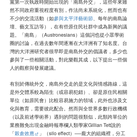
黨第一次執政時開始出現的「南島外交」，這些年來雖
然不同政府重視程度有別，作法尚未系統化，然而也有
不少的交流活動（如
參與太平洋藝術節
、每年的南島論
壇、藝文互訪等），在有些原住民社群中成為新興的議
題。「南島」（Austronesians）這個詞也從小眾學術
圈的討論，在過去數年間逐漸在大洋洲有了知名度。台
灣的大洋洲研究者很早即是南島外交的倡議者，多少也
參與了一些相關活動，對此樂觀其成，以下提出一些個
人的觀察與發展建議。
有別於傳統外交，南島外交走的是文化與情感路線，這
是外交體系較為陌生（或容易犯錯）、卻是原住民相關
單位（如原民會）比較容易施力的領域，此外也涉及文
化與教育，需要彼此配合。然而與全世界多數行政機構
（以及前述學術界）遇到的問題很類似，此類跨單位的
業務難免出現金融時報專欄人類學家Gillian Tett說的
「
榖倉效應
」（silo effect）──龐大的組織裡，分工