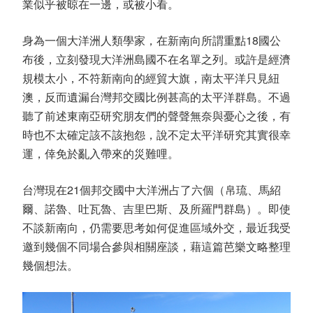
業似乎被晾在一邊，或被小看。
身為一個大洋洲人類學家，在新南向所謂重點18國公
布後，立刻發現大洋洲島國不在名單之列。或許是經濟
規模太小，不符新南向的經貿大旗，南太平洋只見紐
澳，反而遺漏台灣邦交國比例甚高的太平洋群島。不過
聽了前述東南亞研究朋友們的聲聲無奈與憂心之後，有
時也不太確定該不該抱怨，說不定太平洋研究其實很幸
運，倖免於亂入帶來的災難哩。
台灣現在21個邦交國中大洋洲占了六個（帛琉、馬紹
爾、諾魯、吐瓦魯、吉里巴斯、及所羅門群島）。即使
不談新南向，仍需要思考如何促進區域外交，最近我受
邀到幾個不同場合參與相關座談，藉這篇芭樂文略整理
幾個想法。