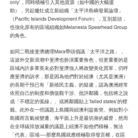
only’，同時積極引入其他資源（如中國的大幅援
助），另起爐灶成立新組織「太平洋島嶼發展論壇」
（Pacific Islands Development Forum），互別苗頭，
也強化原有的區域組織如Melanesia Spearhead Group
的角色。
如同二戰後斐濟總理Mara帶頭倡議「太平洋之路」，
這波外交新浪潮中斐濟也扮演重要角色，但更重要的是
區域內許多菁英未必對斐濟強人將政變美化買單，仍呼
應斐濟的訴求，那是因為他們對於紐澳（尤其是澳洲）
的長期干預已有「新殖民主義」的疑慮，認為澳洲經常
依照自己的制度和價值觀干涉、批評鄰國，包括將之說
成「不穩定的弧線」、或將鄰國貼上’failed states’的標
籤。此外在一些議題上島國與紐澳利益衝突。例如對小
島國而言氣候變遷、海平面上升是最切身的威脅，然而
在全球碳排放減量的議題上紐澳不如他們積極，無法
「代表」區域──那麼島國就應積極取得發言權，在區