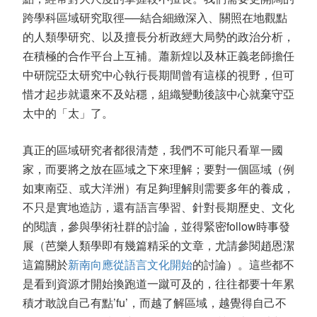
跨學科區域研究取徑──結合細緻深入、關照在地觀點
的人類學研究、以及擅長分析政經大局勢的政治分析，
在積極的合作平台上互補。蕭新煌以及林正義老師擔任
中研院亞太研究中心執行長期間曾有這樣的視野，但可
惜才起步就還來不及站穩，組織變動後該中心就棄守亞
太中的「太」了。
真正的區域研究者都很清楚，我們不可能只看單一國
家，而要將之放在區域之下來理解；要對一個區域（例
如東南亞、或大洋洲）有足夠理解則需要多年的養成，
不只是實地造訪，還有語言學習、針對長期歷史、文化
的閱讀，參與學術社群的討論，並得緊密follow時事發
展（芭樂人類學即有幾篇精采的文章，尤請參閱趙恩潔
這篇關於
新南向應從語言文化開始
的討論）。這些都不
是看到資源才開始換跑道一蹴可及的，往往都要十年累
積才敢說自己有點’fu’，而越了解區域，越覺得自己不