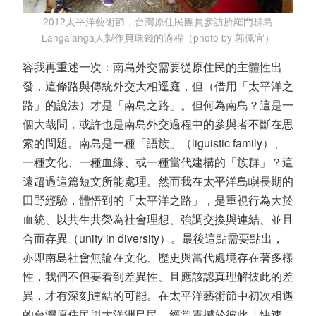
2012太平洋藝術節，台灣原住民團員參訪所羅門群島
Langalanga人製作貝珠錢的過程（photo by 郭佩宜）
容我再重述一次：南島外交需要從原住民的主體性出
發，這條路與傳統外交大相逕庭，但（借用「太平洋之
路」的說法）才是「南島之路」。但何為南島？這是一
個大哉問，或許也是南島外交過程中的參與者不斷在思
索的問題。南島是一種「語族」（liguistic family）、
一種文化、一種血緣、或一種當代建構的「族群」？這
遠超過這篇短文所能處理。然而我在太平洋島嶼長期的
田野經驗，體悟到的「太平洋之路」，是重視行為大於
血統、以共生共榮為社會理想、強調交換與連結、並且
合而存異（unity in diversity）。最後這點需要點出，
亦即南島社會無論在文化、歷史與當代處境存在著多樣
性，我們不但要看到差異性、且應該認真理解彼此的差
異，才有深刻連結的可能。在太平洋藝術節中初次相遇
的台灣原住民與大洋洲島民，經常震撼於彼此「快速