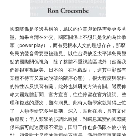
國際關係是多邊共構的，島民的位置與策略需要更多著
墨。如果台灣在外交、國際關係上不想只是化約為比拳
頭（power play），而有更根本人文的理想存在，那麼
島民的聲音需要更被聽見。以往台灣缺乏太平洋島民觀
點的國際關係視角，除了整體不重視該區域外（然而我
們卻很重視歐美、日本的「在地觀點」，這其中顯然有
某種不待言又羞於說破的階序心態），很大程度與學科
的特性以及慣習有關，此外也與研究方法有關。過度仰
賴大國媒體新聞、官方宣言，往往停留在官方說詞、整
理和複述的層次，難有洞見。此時人類學家就幫得上忙
了，人類學研究多半長期、深入，貼近在地，具有文化
敏感度；但人類學的步調比較慢，對瞬息萬變的國際關
係來講可能速度緩不濟急，田野工作也多侷限在較小的
點，經常對大尺度的掌握較不擅長。我們需要更開闊的