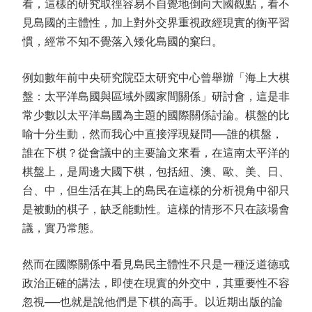
看，這樣的研究取徑容易不自覺地倒向大國觀點，看不
見島國的主體性，加上對外交界重視政經現實的衡平習
慣，經常不知不覺落入矮化島國的窠臼。
例如數年前中央研究院亞太研究中心曾舉辦「海上大棋
盤：太平洋島國與區域外國家間關係」研討會，這是非
常少數以太平洋島國為主題的國際關係討論。棋盤的比
喻十分生動，然而我心中直接浮現疑問──誰的棋盤，
誰在下棋？從會議中的主要論文來看，在這南太平洋的
棋盤上，是周邊大國下棋，包括紐、澳、歐、美、日、
台、中，但生活在其上的島民在這樣的分析視角中卻只
是被動的棋子，缺乏能動性。這樣的情形不只在該場會
議，實乃常態。
然而在國際關係中看見島民主體性不只是一種泛道德或
政治正確的講法，即使在現實的外交中，其重要性不容
忽視──也就是說他們是下棋的高手。以近期出版的論