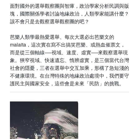
面對國外的選舉觀察團與智庫，政治學家分析民調與版
塊，國際關係學者討論地緣政治，人類學家能講什麼？
該不會只是去觀察選舉觀察團的吧？
芭樂人類學最熱愛選舉、每次大選必出芭樂文的
malaita，這次實在寫不出搞笑芭樂、或熱血催票文，
而是從三個軸線──視域、速度、虛實──來觀察選舉現
象。狹窄視域、快速遺忘、惰辨虛實，是三個當代台灣
社會的隱憂，三者在選舉中交互加乘，形構了急短淺的
不健康環境。在台灣特殊的地緣政治處境中，我們要守
護民主與國家安全，這些會是未來「民防」的挑戰。