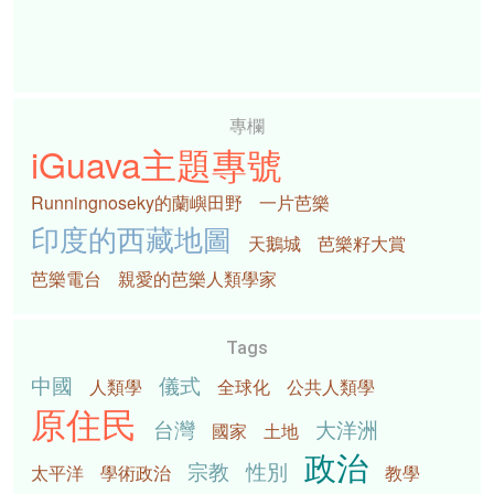
專欄
iGuava主題專號
Runningnoseky的蘭嶼田野
一片芭樂
印度的西藏地圖
天鵝城
芭樂籽大賞
芭樂電台
親愛的芭樂人類學家
Tags
中國
儀式
人類學
全球化
公共人類學
原住民
台灣
大洋洲
國家
土地
政治
宗教
性別
太平洋
學術政治
教學