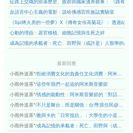
征路上交織的部落歷史、族群與國家邊界敘事： 《路有多
反語言中心主義的電影：談哈佛感官民族誌實驗室
《Spi烤火房的一些夢》X《傳奇女伶高菊花》： 透過紀
心動的理由：器官移植、細胞記憶與生死之絆
成為記憶的承載者：死亡、田野與（或許是）人類學的成
最新回應
小雨外送茶*
/
拒絕消費文化的負責任文化消費：阿米斯音樂節的市集體驗
小雨外送茶*
/
這些年我們一起追的阿米斯音樂節
小雨外送茶*
/
情感的能動性：阿米斯音樂節的「對話觀察」
小雨外送茶*
/
不只是舞台，而是關係：台灣/原住民@太平洋藝術節（中）
小雨外送茶*
/
脆與卡的「日常抵抗」：大學生的小道消息、情感主體與弱者的武器
小雨外送茶*
/
成為記憶的承載者：死亡、田野與（或許是）人類學的成年禮