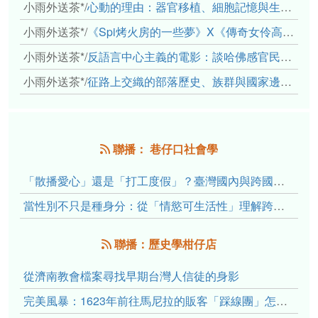
小雨外送茶*
/
心動的理由：器官移植、細胞記憶與生死之絆
小雨外送茶*
/
《Spi烤火房的一些夢》X《傳奇女伶高菊花》： 透過紀錄片領會原民文化與歷史的重量
小雨外送茶*
/
反語言中心主義的電影：談哈佛感官民族誌實驗室
小雨外送茶*
/
征路上交織的部落歷史、族群與國家邊界敘事： 《路有多長》、《高砂的翅膀》、《檔案／李光輝》
聯播： 巷仔口社會學
「散播愛心」還是「打工度假」？臺灣國內與跨國捐卵的利他修辭、金錢動機與身體代價
當性別不只是種身分：從「情慾可生活性」理解跨性別者的身體、慾望與認同探索
聯播：歷史學柑仔店
從濟南教會檔案尋找早期台灣人信徒的身影
完美風暴：1623年前往馬尼拉的販客「踩線團」怎麼會困死於澎湖?