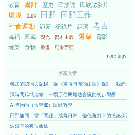
書評
教育
歷史
民族誌
民族誌影片
田野
田野工作
環境
生態
考古
社會運動
節慶
紀錄片
經濟
選舉
舞蹈
西藏
電影
觀光
資本主義
音樂
食物
香港
馬來西亞
more tags
最新文章
疊加的認同與記憶：從《重拾時間的山語》探討「我們的」立場性(po
深時間跨域連結：一場原住民地熱會議的初步觀察
AI時代的（大學部）田野教學
田野無間：當「間諜」成為日常，信任角力下的情感伏流
波浪下的數位命脈