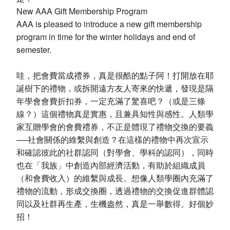
New AAA Gift Membership Program
AAA is pleased to introduce a new gift membership
program in time for the winter holidays and end of
semester.
哇，把會費當成禮券，真是很酷的點子阿！打開放在耶
誕樹下的禮物，或拆開遠方友人寄來的快遞，發現是隔
年學會會費折扣券，一定充滿了驚喜吧？（或是三條
線？）這個禮物真是實惠，且兼具知性與感性。人類學
家互贈學會的會費禮券，不正是體現了禮物交換的要義
──社會關係的維繫與創造？在這樣的禮物中再次宣示
和確認彼此的社群認同（對學會、學科的認同），同時
也在「我族」中創造內部經濟活動，有助於組織成員
（和會費收入）的維繫與成長。想像人類學圈內充滿了
禮物的流動，形成交換圈，透過禮物的交換促進群體認
同以及社群再生產，生機盎然，真是一舉數得。好個妙
招！