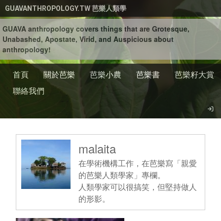
移至主內容
GUAVANTHROPOLOGY.TW 芭樂人類學
GUAVA anthropology covers things that are Grotesque,
Unabashed, Apostate, Virid, and Auspicious about
anthropology!
首頁
關於芭樂
芭樂小農
芭樂書
芭樂籽大賞
聯絡我們
malaita
在學術機構工作，在芭樂寫「親愛
的芭樂人類學家」專欄。
人類學家可以很搞笑，但堅持做人
的形影。