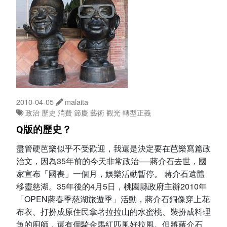
2010-04-05
malaita
政治
歷史
消費
節慶
藝術
觀光
轉型正義
Q版的歷史？
盡管硬芭樂似乎不受歡迎，我還是決定要在芭樂寫篇政
治文，因為35年前的今天非常政治──蔣介石去世，國
家宣布「國喪」一個月，娛樂活動暫停。 蔣介石遺體
移靈慈湖。35年後的4月5日，桃園縣政府主辦2010年
「OPEN蔣春季慈湖旅遊季」活動，蔣介石銅像穿上花
布衣、打扮成原住民拿著拉拉山的水蜜桃、裝扮成料理
魚的廚師，還有個騎金馬紅匹風好拉風。但將蔣介石