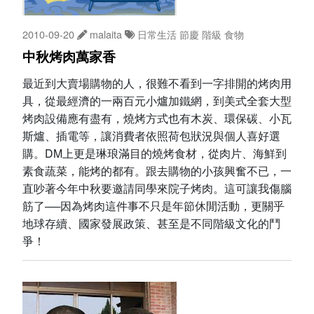
2010-09-20
malaita
日常生活
節慶
階級
食物
中秋烤肉萬家香
最近到大賣場購物的人，很難不看到一字排開的烤肉用
具，從最經濟的一兩百元小爐加鐵網，到美式全套大型
烤肉設備應有盡有，燒烤方式也有木炭、環保碳、小瓦
斯爐、插電等，讓消費者依照荷包狀況與個人喜好選
購。DM上更是琳琅滿目的燒烤食材，從肉片、海鮮到
素食蔬菜，能烤的都有。跟去購物的小孩興奮不已，一
直吵著今年中秋要邀請同學來院子烤肉。這可讓我傷腦
筋了──因為烤肉這件事不只是年節休閒活動，更關乎
地球存續、國家發展政策、甚至是不同階級文化的鬥
爭！