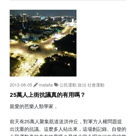
2013-08-05
malaita
公民運動
政治
社會運動
25萬人上街抗議真的有用嗎？
親愛的芭樂人類學家，
前天有25萬人聚集凱道送洪仲丘，對軍方人權問題提
出沈重的抗議。這麼多人站出來，這場創記錄、自發的