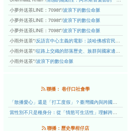
小夢外送茶LINE：7098t*
/
波浪下的數位命脈
小夢外送茶LINE：7098t*
/
波浪下的數位命脈
小夢外送茶LINE：7098t*
/
波浪下的數位命脈
小雨外送茶*
/
反語言中心主義的電影：談哈佛感官民族誌實驗室
小雨外送茶*
/
征路上交織的部落歷史、族群與國家邊界敘事： 《路有多長》、《高砂的翅膀》、《檔案／李光輝》
小雨外送茶*
/
波浪下的數位命脈
聯播： 巷仔口社會學
「散播愛心」還是「打工度假」？臺灣國內與跨國捐卵的利他修辭、金錢動機與身體代價
當性別不只是種身分：從「情慾可生活性」理解跨性別者的身體、慾望與認同探索
聯播：歷史學柑仔店