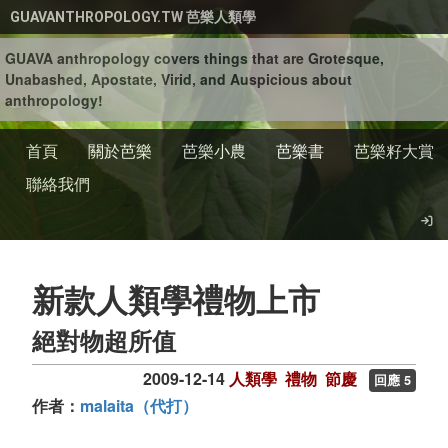
移至主內容
GUAVANTHROPOLOGY.TW 芭樂人類學
GUAVA anthropology covers things that are Grotesque,
Unabashed, Apostate, Virid, and Auspicious about
anthropology!
首頁
關於芭樂
芭樂小農
芭樂書
芭樂籽大賞
聯絡我們
新款人類學禮物上市
絕對物超所值
2009-12-14
人類學
禮物
節慶
回應 5
作者：
malaita（代打）