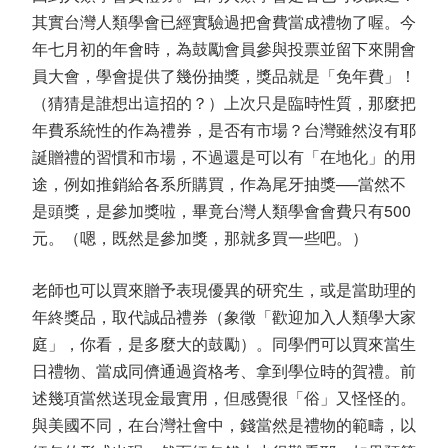
其實台灣人類學會已經實驗過把會費當成禮物了喔。今
年七月初的年會時，為鼓勵會員參與投票並留下來開會
員大會，學會提供了幾份抽獎，獎品就是「免年費」！
（猜猜是誰想出這招的？）上次只是臨時性質，那麼把
年費系統性的作為禮券，是否有市場？台灣雖然沒有耶
誕贈禮的習慣和市場，不過還是可以有「在地化」的用
途，例如推銷給各系所購買，作為尾牙抽獎──當然不
是頭獎，是參加獎啦，畢竟台灣人類學會會費只有500
元。（嗯，既然是參加獎，那就多買一些吧。）
老師也可以買來贈予表現優異的研究生，或是當助理的
年終獎品，取代誠品禮券（象徵「歡迎加入人類學大家
庭」，你看，是多麼大的鼓勵）。同學們可以買來當生
日禮物、當成同儕通過資格考、拿到學位時的賀禮。前
述幾項當然送現金最實用，但感覺很「俗」又怪怪的。
與美國不同，在台灣社會中，錢當然是禮物的範疇，以