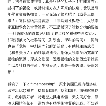
哇，把會費當成禮券，真是很酷的點子阿！打開放在耶
誕樹下的禮物，或拆開遠方友人寄來的快遞，發現是隔
年學會會費折扣券，一定充滿了驚喜吧？（或是三條
線？）這個禮物真是實惠，且兼具知性與感性。人類學
家互贈學會的會費禮券，不正是體現了禮物交換的要義
──社會關係的維繫與創造？在這樣的禮物中再次宣示
和確認彼此的社群認同（對學會、學科的認同），同時
也在「我族」中創造內部經濟活動，有助於組織成員
（和會費收入）的維繫與成長。想像人類學圈內充滿了
禮物的流動，形成交換圈，透過禮物的交換促進群體認
同以及社群再生產，生機盎然，真是一舉數得。好個妙
招！
孤狗了一下’gift membership’，原來美國已經有很多組
織推出此類禮券，從保育團體、慈善團體、博物館動物
園、戲劇愛好者、特定歷史興趣團體、天文同好會、釀
酒人團體等都有，當然也有些學術性質的組織。不知道