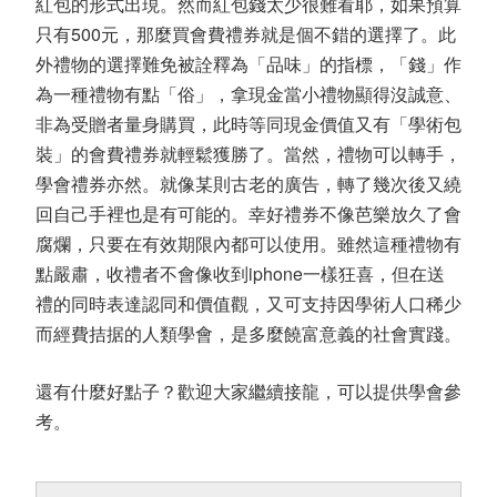
紅包的形式出現。然而紅包錢太少很難看耶，如果預算
只有500元，那麼買會費禮券就是個不錯的選擇了。此
外禮物的選擇難免被詮釋為「品味」的指標，「錢」作
為一種禮物有點「俗」，拿現金當小禮物顯得沒誠意、
非為受贈者量身購買，此時等同現金價值又有「學術包
裝」的會費禮券就輕鬆獲勝了。當然，禮物可以轉手，
學會禮券亦然。就像某則古老的廣告，轉了幾次後又繞
回自己手裡也是有可能的。幸好禮券不像芭樂放久了會
腐爛，只要在有效期限內都可以使用。雖然這種禮物有
點嚴肅，收禮者不會像收到iphone一樣狂喜，但在送
禮的同時表達認同和價值觀，又可支持因學術人口稀少
而經費拮据的人類學會，是多麼饒富意義的社會實踐。
還有什麼好點子？歡迎大家繼續接龍，可以提供學會參
考。