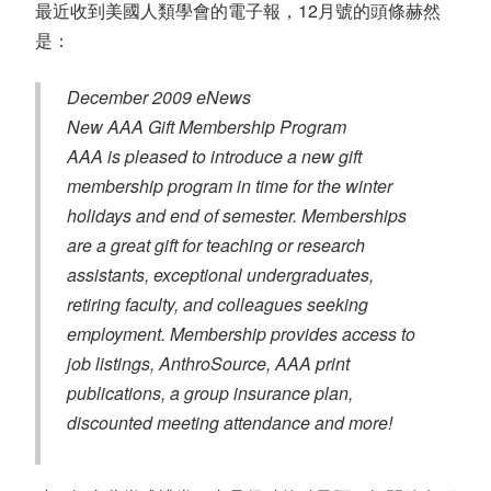
最近收到美國人類學會的電子報，12月號的頭條赫然
是：
December 2009 eNews
New AAA Gift Membership Program
AAA is pleased to introduce a new gift
membership program in time for the winter
holidays and end of semester. Memberships
are a great gift for teaching or research
assistants, exceptional undergraduates,
retiring faculty, and colleagues seeking
employment. Membership provides access to
job listings, AnthroSource, AAA print
publications, a group insurance plan,
discounted meeting attendance and more!