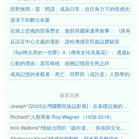
田野無間：當「間諜」成為日常，信任角力下的情感伏流
波浪下的數位命脈
征路上交織的部落歷史、族群與國家邊界敘事： 《路有多
反語言中心主義的電影：談哈佛感官民族誌實驗室
《Spi烤火房的一些夢》X《傳奇女伶高菊花》： 透過紀
心動的理由：器官移植、細胞記憶與生死之絆
成為記憶的承載者：死亡、田野與（或許是）人類學的成
最新回應
Joseph*
/
[2025台灣國際民族誌影展]：在基礎設施的邊緣，聆聽人的呼吸
Richard*
/
人類學家 Roy Wagner （1938-2018）
Irvin Watkins*
/
情緒治理的「跛向道」：疾病與文化象徵的轉變舉例
Shehnaaz Khan*
/
情感的能動性：阿米斯音樂節的「對話觀察」