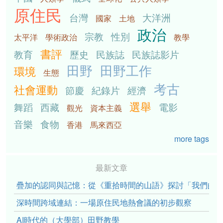
原住民
台灣
大洋洲
國家
土地
政治
宗教
性別
太平洋
學術政治
教學
書評
教育
歷史
民族誌
民族誌影片
田野
田野工作
環境
生態
考古
社會運動
節慶
紀錄片
經濟
選舉
舞蹈
西藏
電影
觀光
資本主義
音樂
食物
香港
馬來西亞
more tags
最新文章
疊加的認同與記憶：從《重拾時間的山語》探討「我們的」立場性(po
深時間跨域連結：一場原住民地熱會議的初步觀察
AI時代的（大學部）田野教學