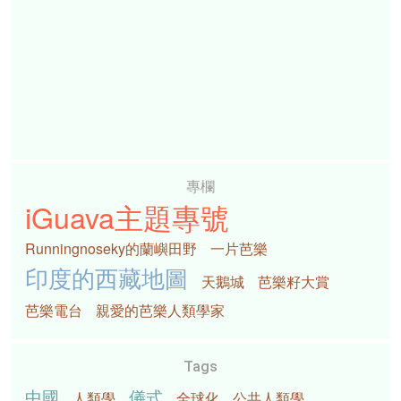
專欄
iGuava主題專號
Runningnoseky的蘭嶼田野
一片芭樂
印度的西藏地圖
天鵝城
芭樂籽大賞
芭樂電台
親愛的芭樂人類學家
Tags
中國
儀式
人類學
全球化
公共人類學