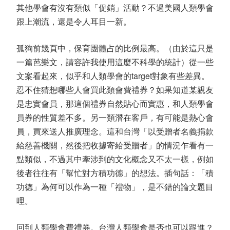
其他學會有沒有類似「促銷」活動？不過美國人類學會
跟上潮流，還是令人耳目一新。
孤狗前幾頁中，保育團體占的比例最高。（由於這只是
一篇芭樂文，請容許我使用這麼不科學的統計）從一些
文案看起來，似乎和人類學會的target對象有些差異。
忍不住猜想哪些人會買此類會費禮券？如果知道某親友
是忠實會員，那這個禮券自然貼心而實惠，和人類學會
員券的性質差不多。另一類潛在客戶，有可能是熱心會
員，買來送人推廣理念。這和台灣「以受贈者名義捐款
給慈善機關，然後把收據寄給受贈者」的情況乍看有一
點類似，不過其中牽涉到的文化概念又不太一樣，例如
後者往往有「幫忙對方積功德」的想法。插句話：「積
功德」為何可以作為一種「禮物」，是不錯的論文題目
哩。
回到人類學會費禮券。台灣人類學會是否也可以跟進？