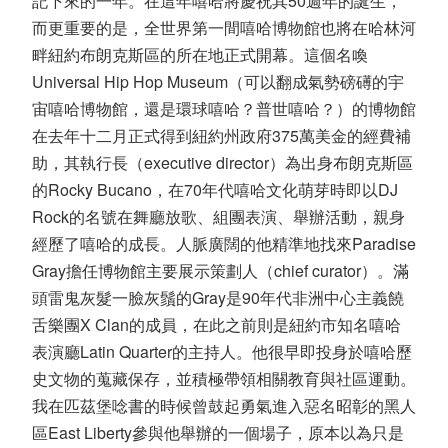
記下來的一年。在這年嘻哈將慶祝其50週年的誕生，
而更重要的是，全世界第一間嘻哈博物館也將在哈林河
畔紐約布朗克斯區的所在地正式開幕。這個名喚
Universal Hip Hop Museum（可以翻成氣勢磅礡的宇
宙嘻哈博物館，還是環球嘻哈？普世嘻哈？）的博物館
在去年十二月正式得到紐約州政府375萬美金的經費補
助，其執行長（executive director）為出身布朗克斯區
的Rocky Bucano，在70年代嘻哈文化萌芽時即以DJ
Rock的名號在舞廳放歌、組團表演、舉辦活動，親身
經歷了嘻哈的成長。人脈廣闊的他精準地找來Paradise
Gray擔任博物館主要展示策劃人（chief curator）。滿
頭雷鬼灰髮一臉灰鬚的Gray是90年代非洲中心主義饒
舌樂團X Clan的成員，在此之前則是紐約市知名嘻哈
表演廳Latin Quarter的主持人。他很早即投身於嘻哈歷
史文物的蒐藏保存，並積極帶領相關教育與社區運動。
我在匹茲堡唸書的時候曾鼓起勇氣進入惡名昭彰的黑人
區East Liberty參與他舉辦的一個場子，原本以為只是