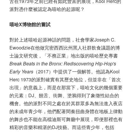
舌在1973年之前已經有如此豐富的展現，Kool Herc的
派對憑什麼被認定為嘻哈的起源呢？
嘻哈X博物館的嘗試
對於上述嘻哈起源神話的問題，社會學家Joseph C.
Ewoodzie在他做完密西西比州黑人社群飲食議題的博
士論文研究後，「不務正業」地出版的嘻哈歷史專書
Break Beats in the Bronx: Rediscovering Hip-Hop's
Early Years
（2017）中提供了一個解答。他認為Kool
Herc 1973的派對確實有其歷史地位，但並非在「首次
出現」的意義上，而是在那當下，嘻哈文化的幾個重要
的元素：DJ、饒舌、街舞、塗鴉得到了象徵性結合的
機會。他的派對不同之處在於其群眾多為無法進入夜店
的未成年青少年，他們配著間奏扭曲身體在地板上律動
的舞步也不能在高檔迪斯可舞廳中展現，即便那裡也有
精彩的音樂和精湛的DJ技藝。而這些青少年，包括