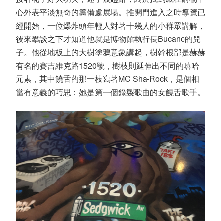
心外表平淡無奇的籌備處展場。推開門進入之時導覽已
經開始，一位爆炸頭年輕人對著十幾人的小群眾講解，
後來攀談之下才知道他就是博物館執行長Bucano的兒
子。他從地板上的大樹塗鴉意象講起，樹幹根部是赫赫
有名的賽吉維克路1520號，樹枝則延伸出不同的嘻哈
元素，其中饒舌的那一枝寫著MC Sha-Rock，是個相
當有意義的巧思：她是第一個錄製歌曲的女饒舌歌手。