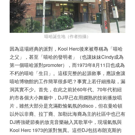
嘻哈誕生地（作者拍攝）
因為這場經典的派對，Kool Herc後來被尊稱為「嘻哈
之父」，甚至「嘻哈的發明者」（也讓妹妹Cindy成為
第一個嘻哈派對promoter），而1973年8月11日也成為
不朽的嘻哈「生日」。這樣完整的起源敘事，應該會讓
嘻哈博物館的工作簡單很多吧？事實上若仔細推敲，漏
洞其實不少。首先，在此之前於60年代、70年代初紐
約市各個大小舞廳中，DJ早已在用嫻熟的技術播放唱
片，雖然大部分是充滿歡愉氣氛的disco，但在曼哈頓
以外以非裔、拉丁裔、加勒比海裔為主的社區中也已有
DJ將強硬節奏的放克音樂融入其歌單中，現場氣氛與
Kool Herc 1973的派對無異。這些DJ包括布朗克斯的