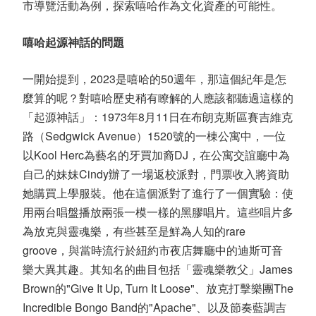
市導覽活動為例，探索嘻哈作為文化資產的可能性。
嘻哈起源神話的問題
一開始提到，2023是嘻哈的50週年，那這個紀年是怎
麼算的呢？對嘻哈歷史稍有瞭解的人應該都聽過這樣的
「起源神話」：1973年8月11日在布朗克斯區賽吉維克
路（Sedgwick Avenue）1520號的一棟公寓中，一位
以Kool Herc為藝名的牙買加裔DJ，在公寓交誼廳中為
自己的妹妹Cindy辦了一場返校派對，門票收入將資助
她購買上學服裝。他在這個派對了進行了一個實驗：使
用兩台唱盤播放兩張一模一樣的黑膠唱片。這些唱片多
為放克與靈魂樂，有些甚至是鮮為人知的rare
groove，與當時流行於紐約市夜店舞廳中的迪斯可音
樂大異其趣。其知名的曲目包括「靈魂樂教父」James
Brown的"Give It Up, Turn It Loose"、放克打擊樂團The
Incredible Bongo Band的"Apache"、以及節奏藍調吉