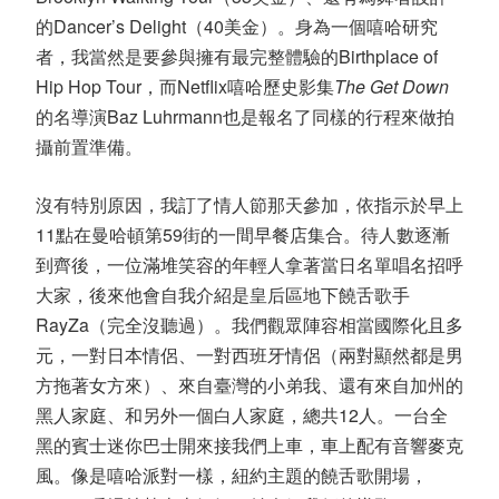
的Dancer’s Delight（40美金）。身為一個嘻哈研究
者，我當然是要參與擁有最完整體驗的Birthplace of
Hip Hop Tour，而Netflix嘻哈歷史影集
The Get Down
的名導演Baz Luhrmann也是報名了同樣的行程來做拍
攝前置準備。
沒有特別原因，我訂了情人節那天參加，依指示於早上
11點在曼哈頓第59街的一間早餐店集合。待人數逐漸
到齊後，一位滿堆笑容的年輕人拿著當日名單唱名招呼
大家，後來他會自我介紹是皇后區地下饒舌歌手
RayZa（完全沒聽過）。我們觀眾陣容相當國際化且多
元，一對日本情侶、一對西班牙情侶（兩對顯然都是男
方拖著女方來）、來自臺灣的小弟我、還有來自加州的
黑人家庭、和另外一個白人家庭，總共12人。一台全
黑的賓士迷你巴士開來接我們上車，車上配有音響麥克
風。像是嘻哈派對一樣，紐約主題的饒舌歌開場，