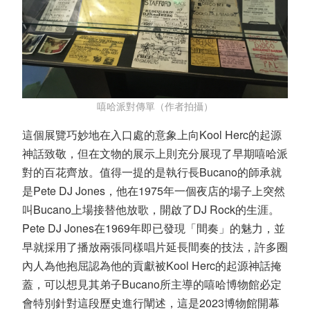
嘻哈派對傳單（作者拍攝）
這個展覽巧妙地在入口處的意象上向Kool Herc的起源
神話致敬，但在文物的展示上則充分展現了早期嘻哈派
對的百花齊放。值得一提的是執行長Bucano的師承就
是Pete DJ Jones，他在1975年一個夜店的場子上突然
叫Bucano上場接替他放歌，開啟了DJ Rock的生涯。
Pete DJ Jones在1969年即已發現「間奏」的魅力，並
早就採用了播放兩張同樣唱片延長間奏的技法，許多圈
內人為他抱屈認為他的貢獻被Kool Herc的起源神話掩
蓋，可以想見其弟子Bucano所主導的嘻哈博物館必定
會特別針對這段歷史進行闡述，這是2023博物館開幕