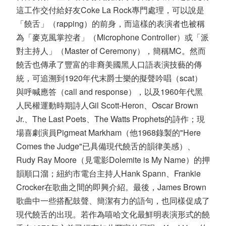
這工作交付給好友Coke La Rock專門處理，可以說是
「饒舌」（rapping）的前身，而這樣的表演者也被稱
為「麥克風掌控者」（Microphone Controller）或「派
對主持人」（Master of Ceremony），簡稱MC。然而
饒舌也傳承了豐富的非裔美國黑人口語表演技藝的傳
統，可追溯到1920年代末爵士樂的擬聲吟唱（scat）
與呼喊應答（call and response），以及1960年代黑
人民權運動時期詩人Gil Scott-Heron、Oscar Brown
Jr.、The Last Poets、The Watts Prophets的詩作；現
場喜劇演員Pigmeat Markham（他1968錄製的"Here
Comes the Judge"已具備現代饒舌的韻律美感）、
Rudy Ray Moore（見電影Dolemite is My Name）的押
韻順口溜；紐約市電台主持人Hank Spann、Frankie
Crocker在歌曲之間的即興介紹。最後，James Brown
歌曲中一些搭配鼓聲、簡潔有力的語句，也同樣促成了
現代饒舌的出現。若作為嘻哈文化最鮮明表演形式的饒