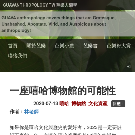
移至主內容
GUAVANTHROPOLOGY.TW 芭樂人類學
GUAVA anthropology covers things that are Grotesque,
Unabashed, Apostate, Virid, and Auspicious about
anthropology!
首頁
關於芭樂
芭樂小農
芭樂書
芭樂籽大賞
聯絡我們
一座嘻哈博物館的可能性
2020-07-13
嘻哈
博物館
文化資產
回應 1
作者：
林老師
如果你是嘻哈文化與歷史的愛好者，2023是一定要註