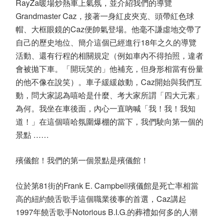
RayZa暖場炒熱車上氣氛，並介紹我們的導覽
Grandmaster Caz，接著一身紅皮夾克、頭帶紅色球
帽、大框眼鏡的Caz便帥氣登場。他毫不謙虛地交帶了
自己的歷史地位、簡介這個已經進行18年之久的導覽
活動、還有行程的相關規定（例如車內不得拍照，違者
會被拋下車。「開玩笑的」他補充，但身形相當有份量
的他不像在說笑）。車子緩緩啟動，Caz開始與我們互
動，問大家認為嘻哈是什麼、考大家所謂「四大元素」
為何。我坐在車後面，內心一直吶喊「我！我！我知
道！」在這個嘻哈氛圍爆棚的當下，我們駛向第一個的
景點 ……
殯儀館！我們的第一個景點是殯儀館！
位於第81街的Frank E. Campbell殯儀館是死亡率相當
高的紐約饒舌歌手這個職業後事的首選，Caz講起
1997年饒舌歌手Notorious B.I.G.的葬禮如何多的人潮