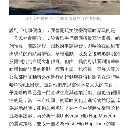
日後這裡將長出一間嘻哈博物館（作者拍攝）
說到「街頭價值」，我曾開玩笑說臺灣嘻哈界玩的是
「公民社會嘻哈」，饒舌歌手們個個擅長寫計畫書、編
列預算、開設課程、跟政府申請經費，與嘻哈在紐約市
出現時的街頭游擊戰、草根運動、以及之後愈形鮮明的
反體制批判立場大相徑庭。但由上我們可以看到隨著嘻
哈博物館計畫的推動，經費申請、執行長、策展人等與
公私部門互動時必須進行的行動與身份也跟著在這些嘻
哈OG身上出現。這對他們來說當然不是太大的問題，
畢竟嘻哈早已是一門全球生意與產業活動。但更值得關
注的是，當「來自街頭」的嘻哈文化走進博物館殿堂成
為展示品時，能夠如何處理？在本文中我將先從嘻哈起
源敘事談起，再分析一場Universal Hip Hop Museum
的展覽策略，並以一個名為Hush Hip Hop Tours的城