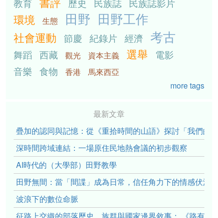
書評
教育
歷史
民族誌
民族誌影片
田野
田野工作
環境
生態
考古
社會運動
節慶
紀錄片
經濟
選舉
舞蹈
西藏
電影
觀光
資本主義
音樂
食物
香港
馬來西亞
more tags
最新文章
疊加的認同與記憶：從《重拾時間的山語》探討「我們的」立場性(po
深時間跨域連結：一場原住民地熱會議的初步觀察
AI時代的（大學部）田野教學
田野無間：當「間諜」成為日常，信任角力下的情感伏流
波浪下的數位命脈
征路上交織的部落歷史、族群與國家邊界敘事： 《路有多