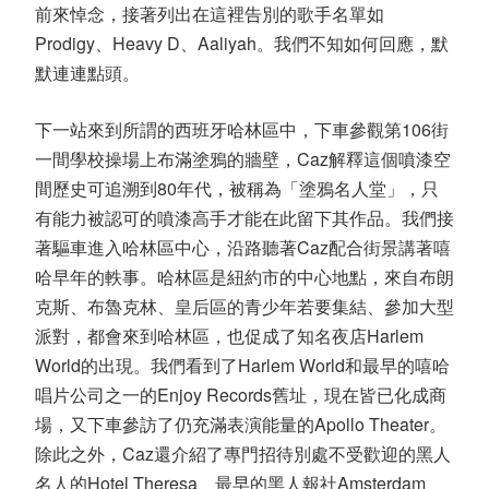
前來悼念，接著列出在這裡告別的歌手名單如
Prodigy、Heavy D、Aaliyah。我們不知如何回應，默
默連連點頭。
下一站來到所謂的西班牙哈林區中，下車參觀第106街
一間學校操場上布滿塗鴉的牆壁，Caz解釋這個噴漆空
間歷史可追溯到80年代，被稱為「塗鴉名人堂」，只
有能力被認可的噴漆高手才能在此留下其作品。我們接
著驅車進入哈林區中心，沿路聽著Caz配合街景講著嘻
哈早年的軼事。哈林區是紐約市的中心地點，來自布朗
克斯、布魯克林、皇后區的青少年若要集結、參加大型
派對，都會來到哈林區，也促成了知名夜店Harlem
World的出現。我們看到了Harlem World和最早的嘻哈
唱片公司之一的Enjoy Records舊址，現在皆已化成商
場，又下車參訪了仍充滿表演能量的Apollo Theater。
除此之外，Caz還介紹了專門招待別處不受歡迎的黑人
名人的Hotel Theresa、最早的黑人報社Amsterdam