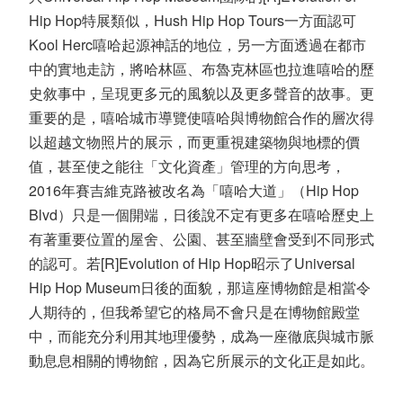
Hip Hop特展類似，Hush Hip Hop Tours一方面認可
Kool Herc嘻哈起源神話的地位，另一方面透過在都市
中的實地走訪，將哈林區、布魯克林區也拉進嘻哈的歷
史敘事中，呈現更多元的風貌以及更多聲音的故事。更
重要的是，嘻哈城市導覽使嘻哈與博物館合作的層次得
以超越文物照片的展示，而更重視建築物與地標的價
值，甚至使之能往「文化資產」管理的方向思考，
2016年賽吉維克路被改名為「嘻哈大道」（Hip Hop
Blvd）只是一個開端，日後說不定有更多在嘻哈歷史上
有著重要位置的屋舍、公園、甚至牆壁會受到不同形式
的認可。若[R]Evolution of Hip Hop昭示了Universal
Hip Hop Museum日後的面貌，那這座博物館是相當令
人期待的，但我希望它的格局不會只是在博物館殿堂
中，而能充分利用其地理優勢，成為一座徹底與城市脈
動息息相關的博物館，因為它所展示的文化正是如此。