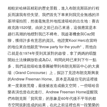
相較於哈林區精彩的歷史景觀，進入布朗克斯區的行程
反而讓我有些失望。我們首先下車來到我完全無感的洋
基球場拍照，然後毫無意外地抵達嘻哈的出生地：賽吉
維克路1520號。由於之前已自己來過，這個應當是本
趟行高潮的地標對我已不稀奇。我趁著機會與Caz閒
聊，獲得許多有意思的資訊。他證實Kool Herc在當時
的地位來自他願意"throw party for the youth"，而他自
己就是在1974年受到其派對的啟發，拿了媽媽的唱盤
開始土法煉鋼放歌成為DJ。時間此時已來到下午一點
多，我們這批嘻哈進香團被帶到布朗克斯區中心的大廣
場（Grand Concourse）上，探訪了見證布朗克斯興衰
的Andrew Freeman Home。原本是高級住宅的這裡後
來一度衰敗荒廢，最後被改造成藝文空間，一些嘻哈音
樂表演也曾在此進行。Andrew Freeman Home提醒我
們布朗克斯「貧民窟」的形象是60年代後不平等的都
市空間規劃造成的結果，在此之前這裡也有一段繁榮的