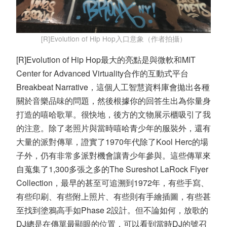
[R]Evolution of Hip Hop入口意象（作者拍攝）
[R]Evolution of Hip Hop最大的亮點是與微軟和MIT
Center for Advanced Virtuality合作的互動式平台
Breakbeat Narrative，這個人工智慧資料庫會拋出各種
關於音樂品味的問題，然後根據你的回答生出為你量身
打造的嘻哈歌單。很快地，後方的文物展示櫃吸引了我
的注意。除了老照片與當時嘻哈青少年的服裝外，還有
大量的派對傳單，證實了1970年代除了Kool Herc的場
子外，仍有非常多派對機會讓青少年參與。這些傳單來
自蒐集了1,300多張之多的The Sureshot LaRock Flyer
Collection，最早的甚至可追溯到1972年，有些手寫、
有些印刷、有些附上照片、有些則有手繪插圖，有些甚
至找到塗鴉高手如Phase 2設計。但不論如何，放歌的
DJ總是在傳單最顯眼的位置，可以看到當時DJ的號召