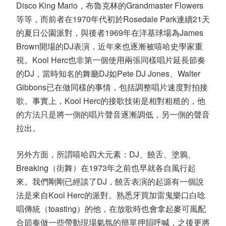
Disco King Mario，布魯克林的Grandmaster Flowers
等等，而前者在1970年代初於Rosedale Park連續21天
的夏日公園派對，與後者1969年在洋基球場為James
Brown開場的DJ表演，近年來也逐漸被嘻哈史學家重
視。Kool Herc也非第一個使用兩張同樣唱片延長節奏
的DJ，當時知名的舞廳DJ如Pete DJ Jones、Walter
Gibbons已在做同樣的事情，包括調整唱片速度對拍接
歌。事實上，Kool Herc的接歌技術是相對粗糙的，他
的方法只是將一側的唱片聲音逐漸調低，另一側的聲音
拉出。
另外方面，所謂嘻哈四大元素：DJ、饒舌、塗鴉、
Breaking（街舞）在1973年之前也早就各自風行起
來。我們剛剛已經談了DJ，饒舌表演的起源有一個說
法是來自Kool Herc的派對。熟悉牙買加雷鬼樂口白唸
唱傳統（toasting）的他，在放歌時也會拿起麥可風配
合節奏做一些帶動現場氣氛的簡單押韻呼喊，之後更將