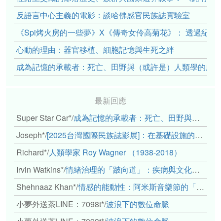
反語言中心主義的電影：談哈佛感官民族誌實驗室
《Spi烤火房的一些夢》X《傳奇女伶高菊花》： 透過紀
心動的理由：器官移植、細胞記憶與生死之絆
成為記憶的承載者：死亡、田野與（或許是）人類學的成
最新回應
Super Star Car*
/
成為記憶的承載者：死亡、田野與（或許是）人類學的成年禮
Joseph*
/
[2025台灣國際民族誌影展]：在基礎設施的邊緣，聆聽人的呼吸
Richard*
/
人類學家 Roy Wagner （1938-2018）
Irvin Watkins*
/
情緒治理的「跛向道」：疾病與文化象徵的轉變舉例
Shehnaaz Khan*
/
情感的能動性：阿米斯音樂節的「對話觀察」
小夢外送茶LINE：7098t*
/
波浪下的數位命脈