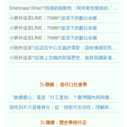
Shehnaaz Khan*
/
情感的能動性：阿米斯音樂節的「對話觀察」
小夢外送茶LINE：7098t*
/
波浪下的數位命脈
小夢外送茶LINE：7098t*
/
波浪下的數位命脈
小夢外送茶LINE：7098t*
/
波浪下的數位命脈
小雨外送茶*
/
反語言中心主義的電影：談哈佛感官民族誌實驗室
小雨外送茶*
/
征路上交織的部落歷史、族群與國家邊界敘事： 《路有多長》、《高砂的翅膀》、《檔案／李光輝》
聯播： 巷仔口社會學
「散播愛心」還是「打工度假」？臺灣國內與跨國捐卵的利他修辭、金錢動機與身體代價
當性別不只是種身分：從「情慾可生活性」理解跨性別者的身體、慾望與認同探索
聯播：歷史學柑仔店