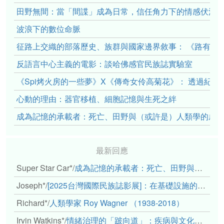
田野無間：當「間諜」成為日常，信任角力下的情感伏流
波浪下的數位命脈
征路上交織的部落歷史、族群與國家邊界敘事： 《路有多
反語言中心主義的電影：談哈佛感官民族誌實驗室
《Spi烤火房的一些夢》X《傳奇女伶高菊花》： 透過紀
心動的理由：器官移植、細胞記憶與生死之絆
成為記憶的承載者：死亡、田野與（或許是）人類學的成
最新回應
Super Star Car*
/
成為記憶的承載者：死亡、田野與（或許是）人類學的成年禮
Joseph*
/
[2025台灣國際民族誌影展]：在基礎設施的邊緣，聆聽人的呼吸
Richard*
/
人類學家 Roy Wagner （1938-2018）
Irvin Watkins*
/
情緒治理的「跛向道」：疾病與文化象徵的轉變舉例