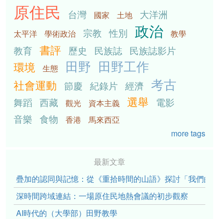
原住民
台灣
大洋洲
國家
土地
政治
宗教
性別
太平洋
學術政治
教學
書評
教育
歷史
民族誌
民族誌影片
田野
田野工作
環境
生態
考古
社會運動
節慶
紀錄片
經濟
選舉
舞蹈
西藏
電影
觀光
資本主義
音樂
食物
香港
馬來西亞
more tags
最新文章
疊加的認同與記憶：從《重拾時間的山語》探討「我們的」立場性(po
深時間跨域連結：一場原住民地熱會議的初步觀察
AI時代的（大學部）田野教學