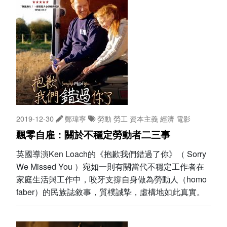
2019-12-30
鄭瑋寧
勞動
勞工
資本主義
經濟
電影
飄零自雇：關於不穩定勞動者二三事
英國導演Ken Loach的《抱歉我們錯過了你》（ Sorry
We Missed You ）宛如一則有關當代不穩定工作者在
家庭生活與工作中，咬牙支撐自身做為勞動人（homo
faber）的民族誌敘事，質樸誠摯，虛構地如此真實。