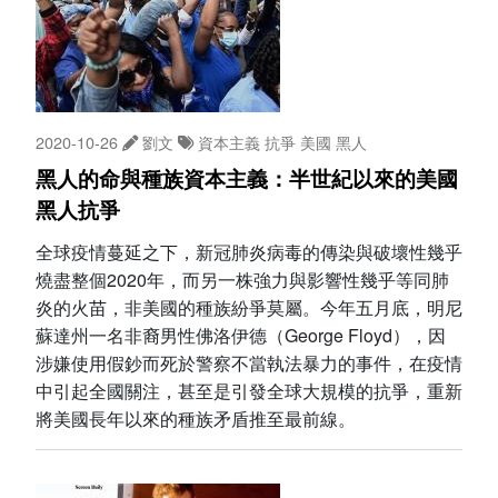
2020-10-26
劉文
資本主義
抗爭
美國
黑人
黑人的命與種族資本主義：半世紀以來的美國
黑人抗爭
全球疫情蔓延之下，新冠肺炎病毒的傳染與破壞性幾乎
燒盡整個2020年，而另一株強力與影響性幾乎等同肺
炎的火苗，非美國的種族紛爭莫屬。今年五月底，明尼
蘇達州一名非裔男性佛洛伊德（George Floyd），因
涉嫌使用假鈔而死於警察不當執法暴力的事件，在疫情
中引起全國關注，甚至是引發全球大規模的抗爭，重新
將美國長年以來的種族矛盾推至最前線。