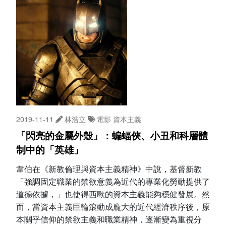
2019-11-11
林浩立
電影
資本主義
「閃亮的金屬外殼」：蝙蝠俠、小丑和科層體
制中的「英雄」
韋伯在《新教倫理與資本主義精神》中說，基督新教
「強調固定職業的禁欲意義為近代的專業化勞動提供了
道德依據，」也使得西歐的資本主義能夠穩健發展。然
而，當資本主義巨輪滾動成龐大的近代經濟秩序後，原
本關乎信仰的禁欲主義和職業精神，逐漸變為重視分