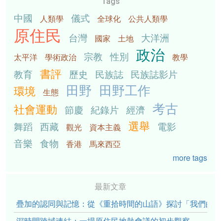
Tags
中國
儀式
人類學
全球化
公共人類學
原住民
台灣
大洋洲
國家
土地
政治
宗教
性別
太平洋
學術政治
教學
書評
教育
歷史
民族誌
民族誌影片
田野
田野工作
環境
生態
考古
社會運動
節慶
紀錄片
經濟
選舉
舞蹈
西藏
電影
觀光
資本主義
音樂
食物
香港
馬來西亞
more tags
最新文章
疊加的認同與記憶：從《重拾時間的山語》探討「我們的」立場性(po
深時間跨域連結：一場原住民地熱會議的初步觀察