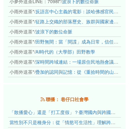
小夢外送茶LINE：7098t*
/
波浪下的數位命脈
小雨外送茶*
/
反語言中心主義的電影：談哈佛感官民族誌實驗室
小雨外送茶*
/
征路上交織的部落歷史、族群與國家邊界敘事： 《路有多長》、《高砂的翅膀》、《檔案／李光輝》
小雨外送茶*
/
波浪下的數位命脈
小雨外送茶*
/
田野無間：當「間諜」成為日常，信任角力下的情感伏流
小雨外送茶*
/
AI時代的（大學部）田野教學
小雨外送茶*
/
深時間跨域連結：一場原住民地熱會議的初步觀察
小雨外送茶*
/
疊加的認同與記憶：從《重拾時間的山語》探討「我們的」立場性(positionality)
聯播： 巷仔口社會學
「散播愛心」還是「打工度假」？臺灣國內與跨國捐卵的利他修辭、金錢動機與身體代價
當性別不只是種身分：從「情慾可生活性」理解跨性別者的身體、慾望與認同探索