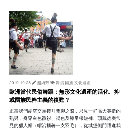
2019-10-28
趙綺芳
舞蹈
國族
文化遺產
歐洲當代民俗舞蹈：無形文化遺產的活化、抑
或國族民粹主義的復甦？
正當我們趁空交頭接耳閒聊之際，只見一群高大英挺的
熟男，身穿白色襯衫、褐色及膝吊帶短褲、頭戴德奧常
見的獵人帽（帽沿插著一支羽毛），從城堡側門躍進我