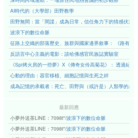
AI時代的（大學部）田野教學
田野無間：當「間諜」成為日常，信任角力下的情感伏流
波浪下的數位命脈
征路上交織的部落歷史、族群與國家邊界敘事： 《路有多
反語言中心主義的電影：談哈佛感官民族誌實驗室
《Spi烤火房的一些夢》X《傳奇女伶高菊花》： 透過紀
心動的理由：器官移植、細胞記憶與生死之絆
成為記憶的承載者：死亡、田野與（或許是）人類學的成
最新回應
小夢外送茶LINE：7098t*
/
波浪下的數位命脈
小夢外送茶LINE：7098t*
/
波浪下的數位命脈